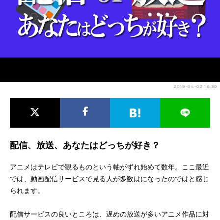
アニメ映画一覧
実写化映画一覧
今期アニメ曜日別一覧
春アニメ
夏アニメ
秋アニメ
冬アニメ
2019-04-02 16:30
男性声優/女性声優一覧
FOLLOW US
配信、放送、あなたはどっちが好き？
アニメはテレビで観るものという軸がずれ始めて数年。ここ最近
では、動画配信サービスで見る人が多数はになったのではと感じ
られます。
配信サービスの良いところは、遅めの放送が多いアニメ作品に対