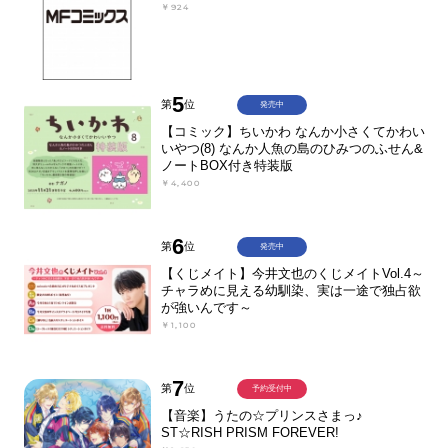
￥924
5
第
位
発売中
【コミック】ちいかわ なんか小さくてかわい
いやつ(8) なんか人魚の島のひみつのふせん&
ノートBOX付き特装版
￥4,400
6
第
位
発売中
【くじメイト】今井文也のくじメイトVol.4～
チャラめに見える幼馴染、実は一途で独占欲
が強いんです～
￥1,100
7
第
位
予約受付中
【音楽】うたの☆プリンスさまっ♪
ST☆RISH PRISM FOREVER!