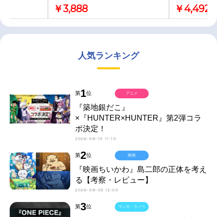
￥3,888
￥4,492
人気ランキング
1
第
位
アニメ
『築地銀だこ』
×『HUNTER×HUNTER』第2弾コラ
ボ決定！
2026-08-10 11:10
2
第
位
映画
『映画ちいかわ』島二郎の正体を考え
る【考察・レビュー】
2026-08-03 12:00
3
第
位
マンガ・ラノベ