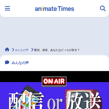
HOME
ランキング
アニメ
声優
animateTimes
ラジオ
みんなの声
グッズ
映画
みんなの声
配信、放送、あなたはどっちが好き？
みんなの声
マンガ・ラノベ
ゲーム・アプリ
音楽
コスプレ
2.5次元
配信・Vtuber
トレンド
無料マンガ
最新記事一覧
アニメ記事一覧
声優記事一覧