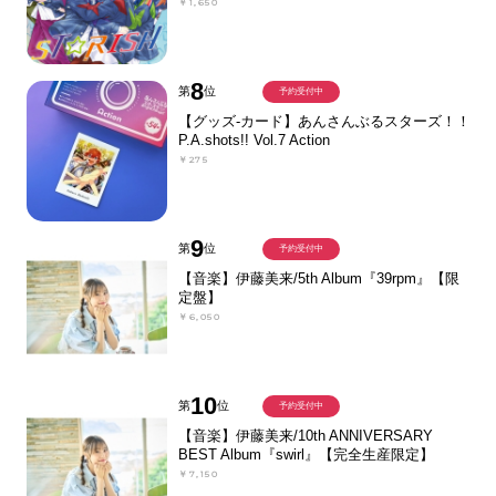
￥1,650
8
第
位
予約受付中
【グッズ-カード】あんさんぶるスターズ！！
P.A.shots!! Vol.7 Action
￥275
9
第
位
予約受付中
【音楽】伊藤美来/5th Album『39rpm』【限
定盤】
￥6,050
10
第
位
予約受付中
【音楽】伊藤美来/10th ANNIVERSARY
BEST Album『swirl』【完全生産限定】
￥7,150