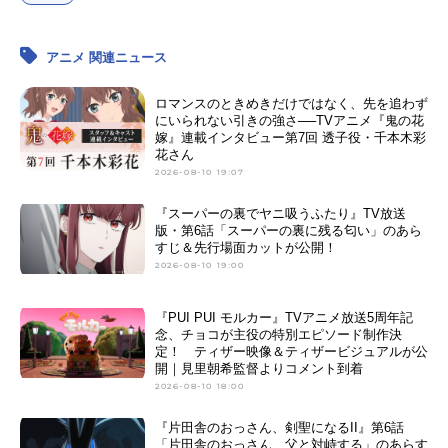
アニメ 関連ニュース
ロマンスのときめきだけではなく、先を追わず
にいられない引きの強さ──TVアニメ『鬼の花
嫁』連載インタビュー第7回 透子役・千本木彩
花さん
2026-08-10 19:07
『スーパーの裏でヤニ吸うふたり』TV放送
版・第6話「スーパーの裏に残る匂い」のあら
すじ＆先行場面カットが公開！
2026-08-10 19:00
『PUI PUI モルカー』TVアニメ放送5周年記
念、チョコが主役の特別エピソード制作決
定！ ティザー映像＆ティザービジュアルが公
開｜見里朝希監督よりコメント到着
2026-08-10 18:00
『片田舎のおっさん、剣聖になるII』第6話
「片田舎のおっさん、父と対峙する」のあらす