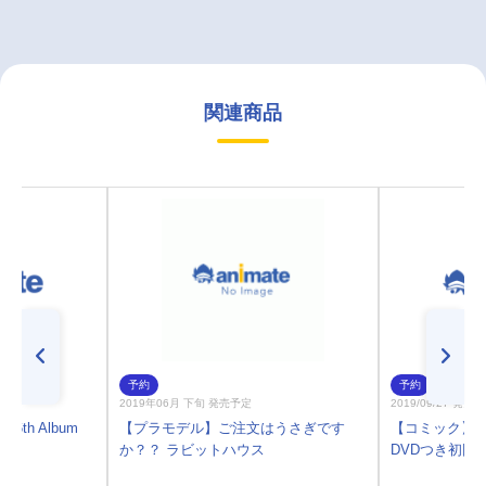
関連商品
予約
予約
2019年06月 下旬 発売予定
2019/09/27 発売
6th Album
【プラモデル】ご注文はうさぎです
【コミック】信長
か？？ ラビットハウス
DVDつき初回