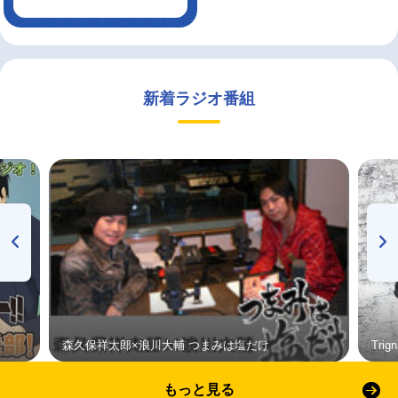
新着ラジオ番組
森久保祥太郎×浪川大輔 つまみは塩だけ
Tri
もっと見る