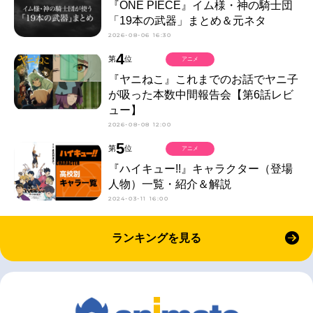
『ONE PIECE』イム様・神の騎士団
「19本の武器」まとめ＆元ネタ
2026-08-06 16:30
4
第
位
アニメ
『ヤニねこ』これまでのお話でヤニ子
が吸った本数中間報告会【第6話レビ
ュー】
2026-08-08 12:00
5
第
位
アニメ
『ハイキュー!!』キャラクター（登場
人物）一覧・紹介＆解説
2024-03-11 16:00
ランキングを見る