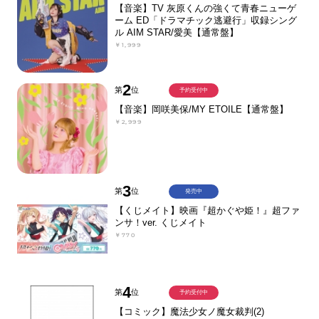
【音楽】TV 灰原くんの強くて青春ニューゲ
ーム ED「ドラマチック逃避行」収録シング
ル AIM STAR/愛美【通常盤】
￥1,999
2
第
位
予約受付中
【音楽】岡咲美保/MY ETOILE【通常盤】
￥2,999
3
第
位
発売中
【くじメイト】映画『超かぐや姫！』超ファ
ンサ！ver. くじメイト
￥770
4
第
位
予約受付中
【コミック】魔法少女ノ魔女裁判(2)