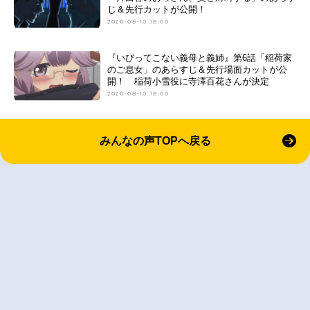
じ＆先行カットが公開！
2026-08-10 18:00
『いびってこない義母と義姉』第6話「稲荷家
のご息女」のあらすじ＆先行場面カットが公
開！ 稲荷小雪役に寺澤百花さんが決定
2026-08-10 18:00
みんなの声TOPへ戻る