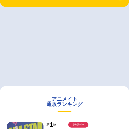
アニメイト
通販ランキング
1
第
位
予約受付中