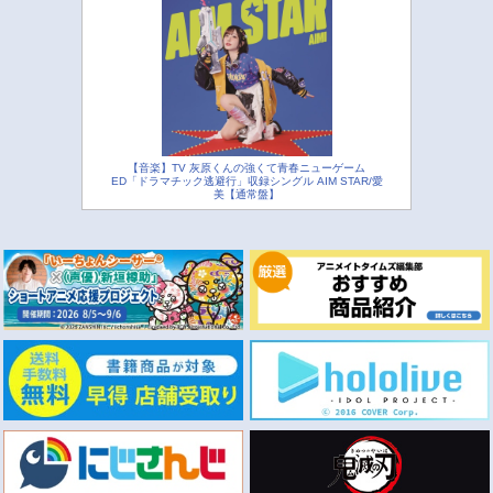
【音楽】TV 灰原くんの強くて青春ニューゲーム
ED「ドラマチック逃避行」収録シングル AIM STAR/愛
美【通常盤】