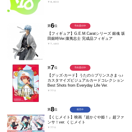
￥8,800
6
第
位
予約受付中
【フィギュア】G.E.M.Caratシリーズ 銀魂 坂
田銀時Ver.攘夷志士 完成品フィギュア
￥7,480
7
第
位
予約受付中
【グッズ-カード】うたの☆プリンスさまっ♪
カスタマイズビジュアルカードコレクション
Best Shots from Everyday Life Ver.
￥770
8
第
位
発売中
【くじメイト】映画『超かぐや姫！』超ファ
ンサ！ver. くじメイト
￥770