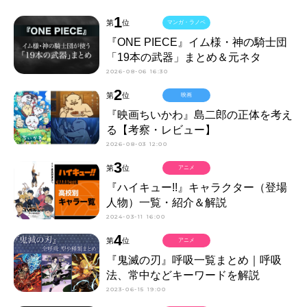
1
第
位
マンガ・ラノベ
『ONE PIECE』イム様・神の騎士団
「19本の武器」まとめ＆元ネタ
2026-08-06 16:30
2
第
位
映画
『映画ちいかわ』島二郎の正体を考え
る【考察・レビュー】
2026-08-03 12:00
3
第
位
アニメ
『ハイキュー!!』キャラクター（登場
人物）一覧・紹介＆解説
2024-03-11 16:00
4
第
位
アニメ
『鬼滅の刃』呼吸一覧まとめ｜呼吸
法、常中などキーワードを解説
2023-06-15 19:00