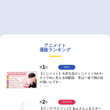
アニメイト
通販ランキング
1
第
位
発売中
【くじメイト】今井文也のくじメイトVol.4～
チャラめに見える幼馴染、実は一途で独占欲
が強いんです～
￥1,100
2
第
位
予約受付中
【グッズ-マスコット】あんさんぶるスター