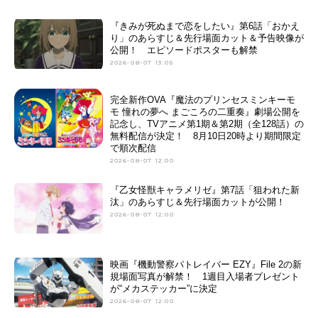
『きみが死ぬまで恋をしたい』第6話「おかえ
り」のあらすじ＆先行場面カット＆予告映像が
公開！ エピソードポスターも解禁
2026-08-07 13:05
完全新作OVA『魔法のプリンセスミンキーモ
モ 憧れの夢へ まごころの二重奏』劇場公開を
記念し、TVアニメ第1期＆第2期（全128話）の
無料配信が決定！ 8月10日20時より期間限定
で順次配信
2026-08-07 12:00
『乙女怪獣キャラメリゼ』第7話「狙われた新
汰」のあらすじ＆先行場面カットが公開！
2026-08-07 12:00
映画『機動警察パトレイバー EZY』File 2の新
規場面写真が解禁！ 1週目入場者プレゼント
が“メカステッカー”に決定
2026-08-07 12:00