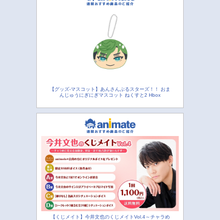
【グッズ-マスコット】あんさんぶるスターズ！！ おま
んじゅうにぎにぎマスコット ねくすと2 Hbox
【くじメイト】今井文也のくじメイトVol.4～チャラめ