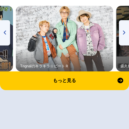
Trignalのキラキラ☆ビートＲ
森久
もっと見る