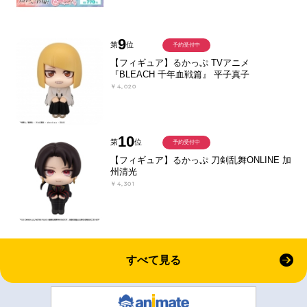
9
第
位
予約受付中
【フィギュア】るかっぷ TVアニメ
『BLEACH 千年血戦篇』 平子真子
￥4,020
10
第
位
予約受付中
【フィギュア】るかっぷ 刀剣乱舞ONLINE 加
州清光
￥4,301
すべて見る