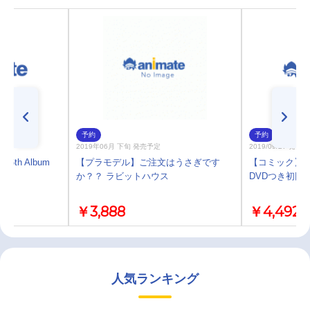
予約
予約
2019年06月 下旬 発売予定
2019/09/27 発売
6th Album
【プラモデル】ご注文はうさぎです
【コミック】信長
か？？ ラビットハウス
DVDつき初回
￥3,888
￥4,492
人気ランキング