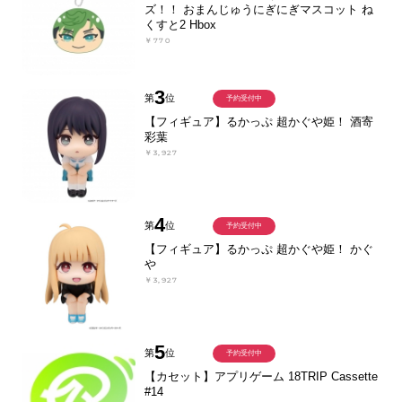
ズ！！ おまんじゅうにぎにぎマスコット ね
くすと2 Hbox
￥770
3
第
位
予約受付中
【フィギュア】るかっぷ 超かぐや姫！ 酒寄
彩葉
￥3,927
4
第
位
予約受付中
【フィギュア】るかっぷ 超かぐや姫！ かぐ
や
￥3,927
5
第
位
予約受付中
【カセット】アプリゲーム 18TRIP Cassette
#14