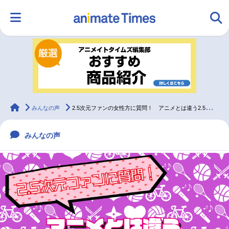
HOME
ランキング
アニメ
声優
ラジオ
みんなの声
グッズ
映画
animateTimes
みんなの声
2.5次元ファンの女性方に質問！ アニメとは違う2.5次元舞台の魅力を教えて！
みんなの声
マンガ・ラノベ
ゲーム・アプリ
音楽
コスプレ
2.5次元
配信・Vtuber
トレンド
無料マンガ
最新記事一覧
アニメ記事一覧
声優記事一覧