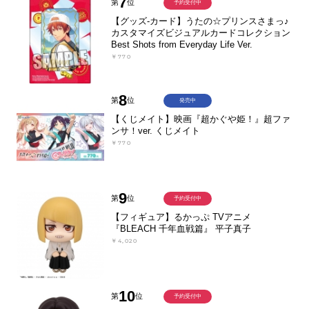
7
第
位
予約受付中
【グッズ-カード】うたの☆プリンスさまっ♪
カスタマイズビジュアルカードコレクション
Best Shots from Everyday Life Ver.
￥770
8
第
位
発売中
【くじメイト】映画『超かぐや姫！』超ファ
ンサ！ver. くじメイト
￥770
9
第
位
予約受付中
【フィギュア】るかっぷ TVアニメ
『BLEACH 千年血戦篇』 平子真子
￥4,020
10
第
位
予約受付中