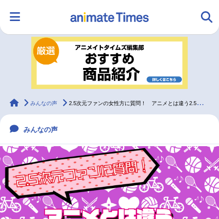
HOME
ランキング
アニメ
声優
ラジオ
みんなの声
グッズ
映画
animateTimes
みんなの声
2.5次元ファンの女性方に質問！ アニメとは違う2.5次元舞台の魅力を教えて！
みんなの声
マンガ・ラノベ
ゲーム・アプリ
音楽
コスプレ
2.5次元
配信・Vtuber
トレンド
無料マンガ
最新記事一覧
アニメ記事一覧
声優記事一覧