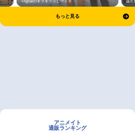
Trignalのキラキラ☆ビートＲ
森久
もっと見る
アニメイト
通販ランキング