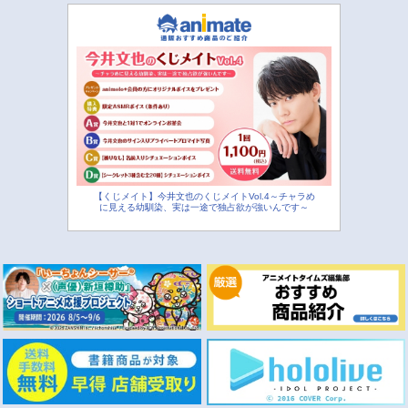
【くじメイト】今井文也のくじメイトVol.4～チャラめ
に見える幼馴染、実は一途で独占欲が強いんです～