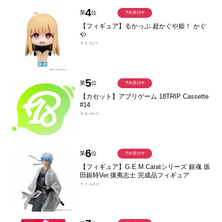
4
第
位
予約受付中
【フィギュア】るかっぷ 超かぐや姫！ かぐ
や
￥3,927
5
第
位
予約受付中
【カセット】アプリゲーム 18TRIP Cassette
#14
￥8,800
6
第
位
予約受付中
【フィギュア】G.E.M.Caratシリーズ 銀魂 坂
田銀時Ver.攘夷志士 完成品フィギュア
￥7,480