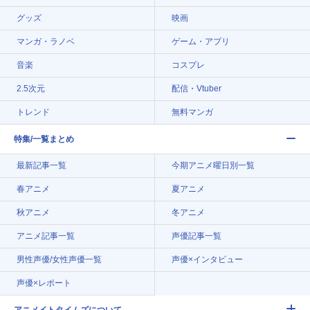
グッズ
映画
マンガ・ラノベ
ゲーム・アプリ
音楽
コスプレ
2.5次元
配信・Vtuber
トレンド
無料マンガ
特集/一覧まとめ
最新記事一覧
今期アニメ曜日別一覧
春アニメ
夏アニメ
秋アニメ
冬アニメ
アニメ記事一覧
声優記事一覧
男性声優/女性声優一覧
声優×インタビュー
声優×レポート
アニメイトタイムズについて