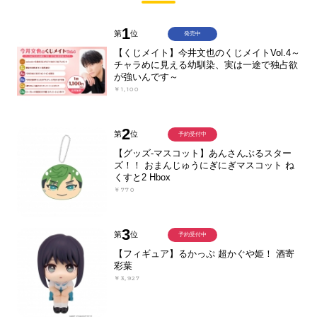
1
第
位
発売中
【くじメイト】今井文也のくじメイトVol.4～
チャラめに見える幼馴染、実は一途で独占欲
が強いんです～
￥1,100
2
第
位
予約受付中
【グッズ-マスコット】あんさんぶるスター
ズ！！ おまんじゅうにぎにぎマスコット ね
くすと2 Hbox
￥770
3
第
位
予約受付中
【フィギュア】るかっぷ 超かぐや姫！ 酒寄
彩葉
￥3,927