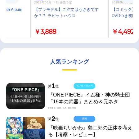
2019年06月 下旬 発売予定
2019/09/27 発売
6th Album
【プラモデル】ご注文はうさぎです
【コミック】信長
か？？ ラビットハウス
DVDつき初回
￥3,888
￥4,492
人気ランキング
1
第
位
マンガ・ラノベ
『ONE PIECE』イム様・神の騎士団
「19本の武器」まとめ＆元ネタ
2026-08-06 16:30
2
第
位
映画
『映画ちいかわ』島二郎の正体を考え
る【考察・レビュー】