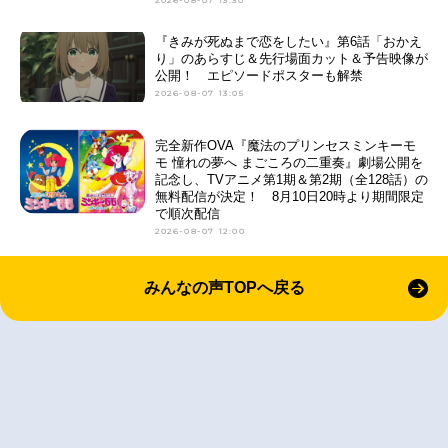
2026-08-07 13:30
『きみが死ぬまで恋をしたい』第6話「おかえ
り」のあらすじ＆先行場面カット＆予告映像が
公開！ エピソードポスターも解禁
2026-08-07 13:05
完全新作OVA『魔法のプリンセスミンキーモ
モ 憧れの夢へ まごころの二重奏』劇場公開を
記念し、TVアニメ第1期＆第2期（全128話）の
無料配信が決定！ 8月10日20時より期間限定
で順次配信
2026-08-07 12:00
みんなの声TOPへ戻る