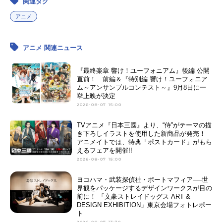
関連タグ
アニメ
アニメ 関連ニュース
『最終楽章 響け！ユーフォニアム』後編 公開
直前！ 前編＆『特別編 響け！ユーフォニア
ム～アンサンブルコンテスト～』9月8日に一
挙上映が決定
2026-08-07 15:00
TVアニメ『日本三國』より、“侍”がテーマの描
き下ろしイラストを使用した新商品が発売！
アニメイトでは、特典「ポストカード」がもら
えるフェアを開催!!
2026-08-07 15:00
ヨコハマ・武装探偵社・ポートマフィア──世
界観をパッケージするデザインワークスが目の
前に！ 「文豪ストレイドッグス ART &
DESIGN EXHIBITION」東京会場フォトレポー
ト