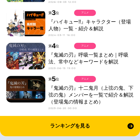
2026-08-03 12:00
3
第
位
アニメ
『ハイキュー!!』キャラクター（登場
人物）一覧・紹介＆解説
2024-03-11 16:00
4
第
位
アニメ
『鬼滅の刃』呼吸一覧まとめ｜呼吸
法、常中などキーワードを解説
2023-06-15 19:00
5
第
位
アニメ
『鬼滅の刃』十二鬼月（上弦の鬼、下
弦の鬼）メンバーを一覧で紹介＆解説
（登場鬼の情報まとめ）
2023-06-20 00:00
ランキングを見る