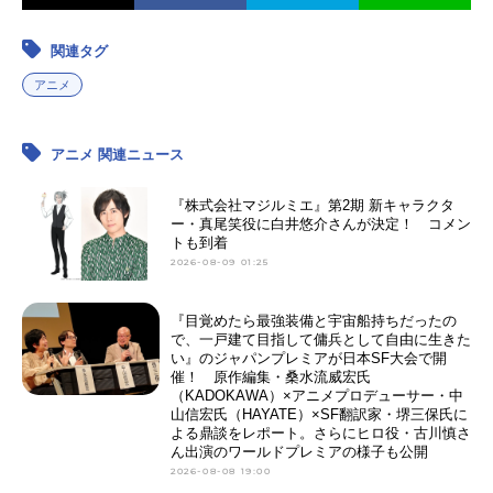
関連タグ
アニメ
アニメ 関連ニュース
『株式会社マジルミエ』第2期 新キャラクタ
ー・真尾笑役に白井悠介さんが決定！ コメン
トも到着
2026-08-09 01:25
『目覚めたら最強装備と宇宙船持ちだったの
で、一戸建て目指して傭兵として自由に生きた
い』のジャパンプレミアが日本SF大会で開
催！ 原作編集・桑水流威宏氏
（KADOKAWA）×アニメプロデューサー・中
山信宏氏（HAYATE）×SF翻訳家・堺三保氏に
よる鼎談をレポート。さらにヒロ役・古川慎さ
ん出演のワールドプレミアの様子も公開
2026-08-08 19:00