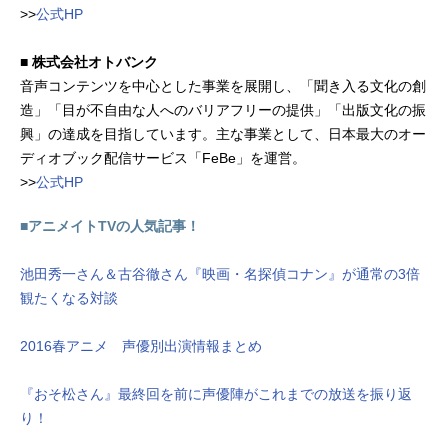
>>
公式HP
■ 株式会社オトバンク
音声コンテンツを中心とした事業を展開し、「聞き入る文化の創
造」「目が不自由な人へのバリアフリーの提供」「出版文化の振
興」の達成を目指しています。主な事業として、日本最大のオー
ディオブック配信サービス「FeBe」を運営。
>>
公式HP
■アニメイトTVの人気記事！
池田秀一さん＆古谷徹さん『映画・名探偵コナン』が通常の3倍
観たくなる対談
2016春アニメ 声優別出演情報まとめ
『おそ松さん』最終回を前に声優陣がこれまでの放送を振り返
り！