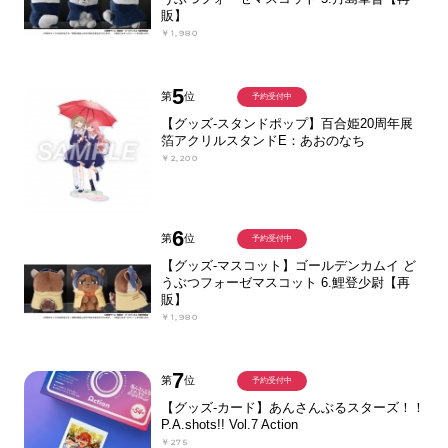
販】
￥1,980
5
第
位
予約受付中
【グッズ-スタンドポップ】百合姫20周年展
箔アクリルスタンドE：あおのなち
￥2,200
6
第
位
予約受付中
【グッズ-マスコット】ゴールデンカムイ ど
うぶつフォーゼマスコット 6.鯉登少尉【再
販】
￥1,980
7
第
位
予約受付中
【グッズ-カード】あんさんぶるスターズ！！
P.A.shots!! Vol.7 Action
￥275