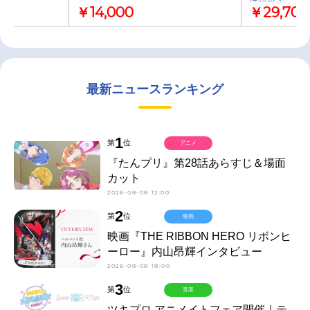
通販限定セット[Bl
￥14,000
￥29,700
最新ニュースランキング
1
第
位
アニメ
『たんプリ』第28話あらすじ＆場面
カット
2026-08-08 12:00
2
第
位
映画
映画『THE RIBBON HERO リボンヒ
ーロー』内山昂輝インタビュー
2026-08-08 18:00
3
第
位
音楽
ツキプロ アニメイトフェア開催｜テ