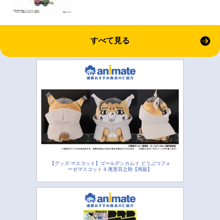
すべて見る
【グッズ-マスコット】ゴールデンカムイ どうぶつフォ
ーゼマスコット 4.尾形百之助【再販】