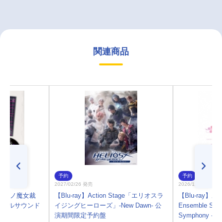
関連商品
予約
予約
2027/02/26 発売
2026/12/23 発売
少女ノ魔女裁
【Blu-ray】Action Stage「エリオスラ
【Blu-ray
ジナルサウンド
イジングヒーローズ」-New Dawn- 公
Ensemble Stars
演期間限定予約盤
Symphony - S