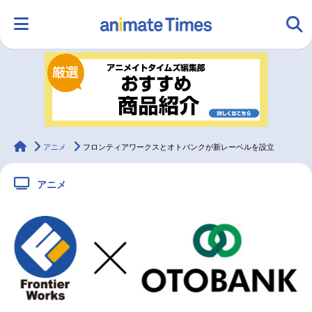
HOME
ランキング
アニメ
声優
ラジオ
みんなの声
グッズ
映画
animateTimes
アニメ
フロンティアワークスとオトバンクが新レーベルを設立
アニメ
マンガ・ラノベ
ゲーム・アプリ
音楽
コスプレ
2.5次元
配信・Vtuber
トレンド
無料マンガ
最新記事一覧
アニメ記事一覧
声優記事一覧