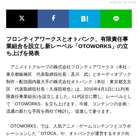
2016-04-15 10:00
アニメ映画一覧
実写化映画一覧
今期アニメ曜日別一覧
春アニメ
夏アニメ
フロンティアワークスとオトバンク、有限責任事
業組合を設立し新レーベル「OTOWORKS」の立
秋アニメ
冬アニメ
ち上げを発表
男性声優/女性声優一覧
アニメイトグループの株式会社フロンティアワークス（本社：
東京都板橋区 代表取締役社長：及川 武）とオーディオブック
FOLLOW US
制作・配信国内最大手の株式会社オトバンク（本社：東京都文京
区 代表取締役社長：久保田裕也）は、2016年4月1日にLLP(有
限責任事業組合)を設立しました。LLP設立に際し、レーベルとし
て「OTOWORKS」を立ち上げます。今後、コンテンツの企画・
流通の新たな手段を両社で検討し、促進して参ります。
「OTOWORKS」では、人気アニメ・ゲームコンテンツとコラボ
レーションした「OTOCA」や、オトバンクが運営するオタク向