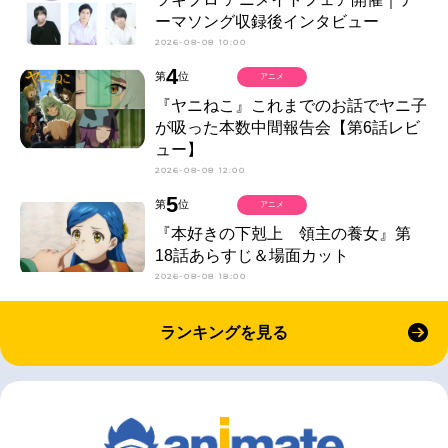
ーマソング収録後インタビュー
2026-08-08 10:00
4
第
位
アニメ
『ヤニねこ』これまでのお話でヤニ子
が吸った本数中間報告会【第6話レビ
ュー】
2026-08-08 12:00
5
第
位
アニメ
『本好きの下剋上 領主の養女』第
18話あらすじ＆場面カット
2026-08-08 18:00
ランキングを見る