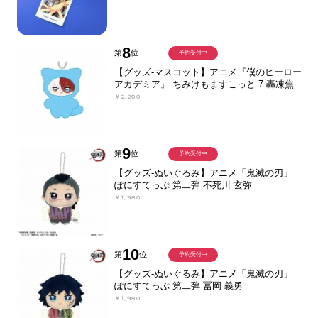
8
第
位
予約受付中
【グッズ-マスコット】アニメ『僕のヒーロー
アカデミア』 ちみけもますこっと 7.轟凍焦
￥2,200
9
第
位
予約受付中
【グッズ-ぬいぐるみ】アニメ「鬼滅の刃」
ぽにすてっぷ 第二弾 不死川 玄弥
￥1,980
10
第
位
予約受付中
【グッズ-ぬいぐるみ】アニメ「鬼滅の刃」
ぽにすてっぷ 第二弾 冨岡 義勇
￥1,980