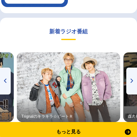
新着ラジオ番組
Trignalのキラキラ☆ビートＲ
森久
もっと見る