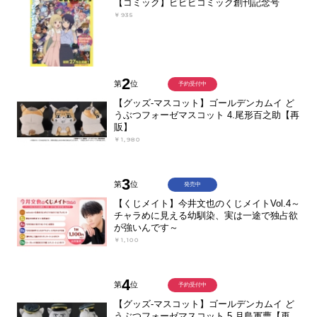
【コミック】ビビビコミック創刊記念号
￥935
2
第
位
予約受付中
【グッズ-マスコット】ゴールデンカムイ ど
うぶつフォーゼマスコット 4.尾形百之助【再
販】
￥1,980
3
第
位
発売中
【くじメイト】今井文也のくじメイトVol.4～
チャラめに見える幼馴染、実は一途で独占欲
が強いんです～
￥1,100
4
第
位
予約受付中
【グッズ-マスコット】ゴールデンカムイ ど
うぶつフォーゼマスコット 5.月島軍曹【再