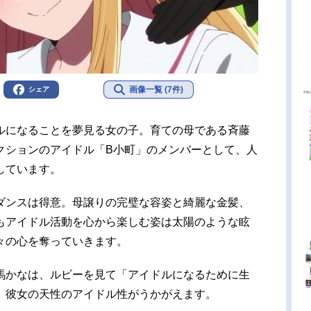
画像一覧 (7件)
シェア
ルになることを夢見る女の子。育ての母である斉藤
クションのアイドル「B小町」のメンバーとして、人
しています。
ダンスは得意。母譲りの完璧な容姿と綺麗な金髪、
もアイドル活動を心から楽しむ姿は太陽のような眩
々の心を奪っていきます。
馬かなは、ルビーを見て「アイドルになるために生
。彼女の天性のアイドル性がうかがえます。