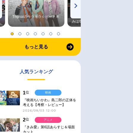
Trignalのキラキラ☆ビートＲ
森久保祥太郎×浪川大輔 つま
みは塩だけ
もっと見る
人気ランキング
1
位
映画
『映画ちいかわ』島二郎の正体を
考える【考察・レビュー】
2026/08/03 12:00
2
位
アニメ
『きみ愛』第6話あらすじ＆場面
カット