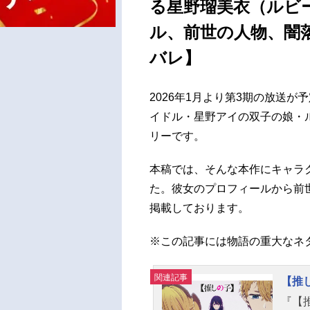
る星野瑠美衣（ルビ
ル、前世の人物、闇
バレ】
2026年1月より第3期の放送
イドル・星野アイの双子の娘・
リーです。
本稿では、そんな本作にキャラ
た。彼女のプロフィールから前
掲載しております。
※この記事には物語の重大なネ
関連記事
【推
『【