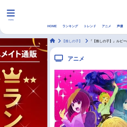
menu
HOME
ランキング
トレンド
アニメ
声優
HOME
ランキング
アニ
animateTimes
【推しの子】
『【推しの子】』ルビー
マンガ・ラノベ
ゲーム・アプリ
音楽
アニメ
最新記事一覧
アニメ記事一覧
声優記事一覧