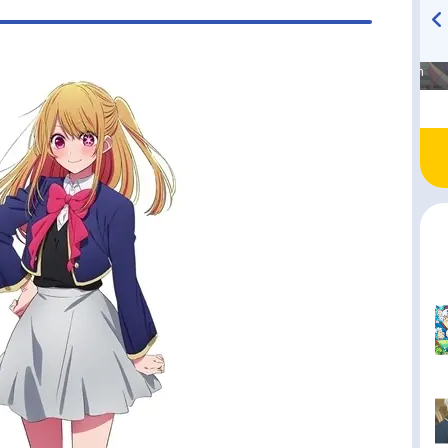
高橋美紀のおんぷの気持ち
TVアニメ『戦隊大失格』
♪ in アニメイトタイムズ
radio 大直会 2nd season