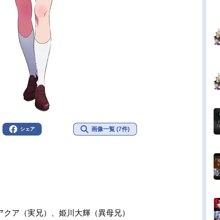
画像一覧 (7件)
シェア
アクア（実兄）、姫川大輝（異母兄）