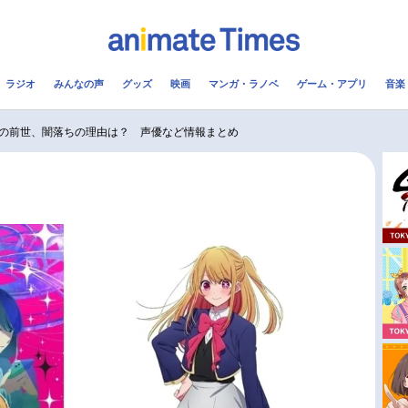
ラジオ
みんなの声
グッズ
映画
マンガ・ラノベ
ゲーム・アプリ
音楽
メ
声優
ラジオ
み
の前世、闇落ちの理由は？ 声優など情報まとめ
コスプレ
2.5次元
配信
アニメ映画一覧
今期アニメ曜日別一覧
実写化映画一覧
春アニメ
男性声優/女性声優一覧
夏アニメ
FOLLOW US