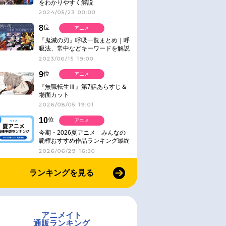
をわかりやすく解説
2024/05/23 00:00
8
位
アニメ
『鬼滅の刃』呼吸一覧まとめ｜呼
吸法、常中などキーワードを解説
2023/06/15 19:00
9
位
アニメ
『無職転生Ⅲ』第7話あらすじ＆
場面カット
2026/08/05 19:01
10
位
アニメ
今期・2026夏アニメ みんなの
覇権おすすめ作品ランキング最終
結果発表！
2026/06/29 16:30
ランキングを見る
アニメイト
通販ランキング