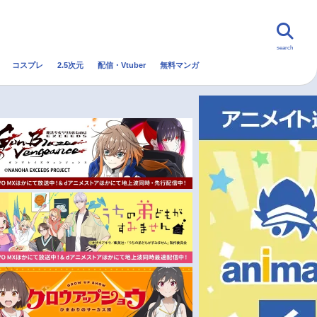
search
コスプレ
2.5次元
配信・Vtuber
無料マンガ
んなの声
グッズ
映画
・Vtuber
トレンド
無料マンガ
秋アニメ
冬アニメ