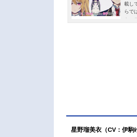
載し
らで
ト、
星野瑠美衣（CV：伊駒