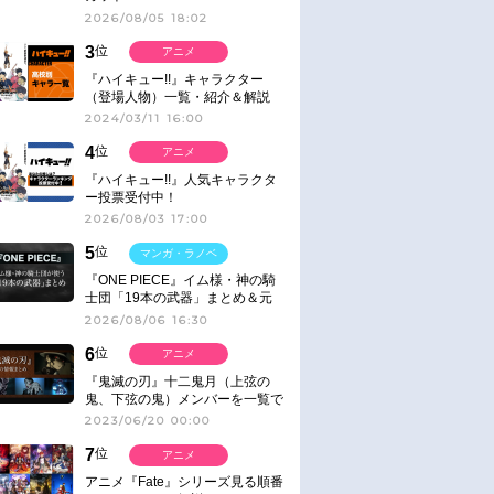
2026/08/05 18:02
3
位
アニメ
『ハイキュー!!』キャラクター
（登場人物）一覧・紹介＆解説
2024/03/11 16:00
4
位
アニメ
『ハイキュー!!』人気キャラクタ
ー投票受付中！
2026/08/03 17:00
5
位
マンガ・ラノベ
『ONE PIECE』イム様・神の騎
士団「19本の武器」まとめ＆元
ネタ
2026/08/06 16:30
6
位
アニメ
『鬼滅の刃』十二鬼月（上弦の
鬼、下弦の鬼）メンバーを一覧で
紹介＆解説（登場鬼の情報まと
2023/06/20 00:00
め）
7
位
アニメ
アニメ『Fate』シリーズ見る順番