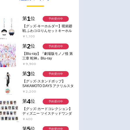
1
第
位
予約受付中
【グッズ-キーホルダー】呪術廻
戦 ふわコロりんセットキーホル
ダー【アニメイト特典付】
￥1,100
2
第
位
予約受付中
【Blu-ray】『劇場版モノノ怪 第
三章 蛇神』Blu-ray
￥9,900
3
第
位
予約受付中
【グッズ-スタンドポップ】
SAKAMOTO DAYS アクリルスタ
ンド～Sunny Afternoon～ 4.南雲
￥2,200
4
第
位
予約受付中
【グッズ-カードコレクション】
ディズニー ツイステッドワンダ
ーランド ランダムカードコレク
￥400
ション クラブ・ウェアver.
5
第
位
予約受付中