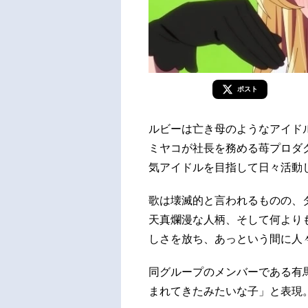
ポスト
ルビーは亡き母のようなアイド
ミヤコが社長を務める苺プロダ
気アイドルを目指して日々活動
歌は壊滅的と言われるものの、
天真爛漫な人柄、そして何より
しさを放ち、あっという間に人
同グループのメンバーである有
まれてきたみたいな子」と表現