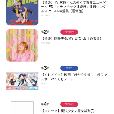
【音楽】TV 灰原くんの強くて青春ニューゲ
ーム ED「ドラマチック逃避行」収録シング
ル AIM STAR/愛美【通常盤】
￥1,999
2
第
位
予約受付中
【音楽】岡咲美保/MY ETOILE【通常盤】
￥2,999
3
第
位
発売中
【くじメイト】映画『超かぐや姫！』超ファ
ンサ！ver. くじメイト
￥770
4
第
位
予約受付中
【コミック】魔法少女ノ魔女裁判(2)