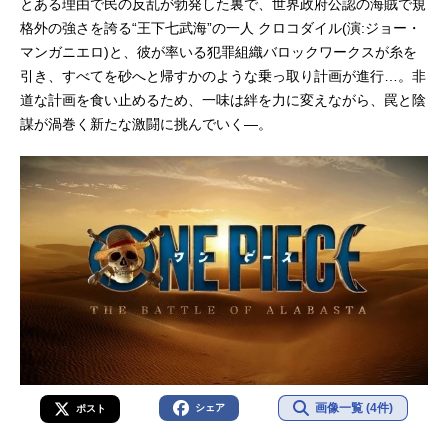
とある理由で民の反乱が勃発した裏で、世界政府公認の海賊で規
格外の強さを誇る“王下七武海”の一人 クロコダイル(演:ジョー・
マンガニエロ)と、彼が率いる犯罪組織バロックワークスが糸を
引き、すべてを砂へと帰すかのような乗っ取り計画が進行…。非
道な計画を食い止めるため、一味は絆を力に変えながら、罠と陰
謀が渦巻く新たな激闘に挑んでいく―。
画像一覧 (4件)
シェア
ポスト