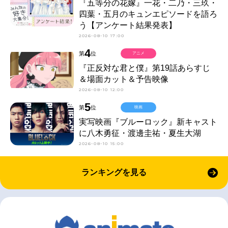
『五等分の花嫁』一花・二乃・三玖・
四葉・五月のキュンエピソードを語ろ
う【アンケート結果発表】
2026-08-10 17:00
4
第
位
アニメ
『正反対な君と僕』第19話あらすじ
＆場面カット＆予告映像
2026-08-10 12:00
5
第
位
映画
実写映画『ブルーロック』新キャスト
に八木勇征・渡邊圭祐・夏生大湖
2026-08-10 15:00
ランキングを見る