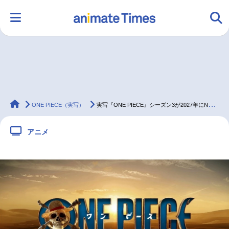
HOME
ランキング
アニメ
声優
animateTimes
ラジオ
みんなの声
グッズ
映画
ONE PIECE（実写）
実写『ONE PIECE』シーズン3が2027年にNetflix独占配信決定
アニメ
マンガ・ラノベ
ゲーム・アプリ
音楽
コスプレ
2.5次元
配信・Vtuber
トレンド
無料マンガ
最新記事一覧
アニメ記事一覧
声優記事一覧