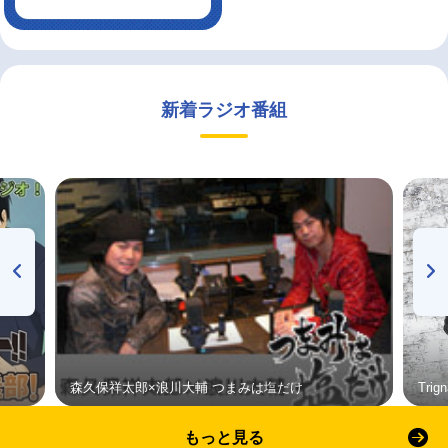
新着ラジオ番組
森久保祥太郎×浪川大輔 つまみは塩だけ
Tri
もっと見る