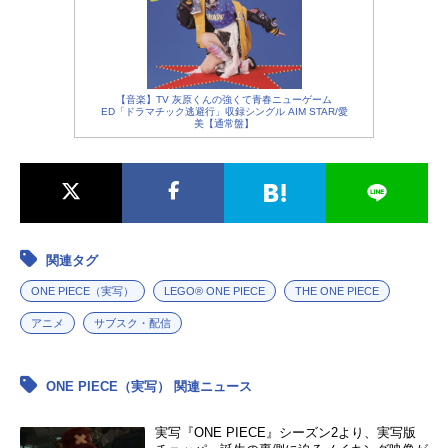
【音楽】TV 灰原くんの強くて青春ニューゲーム
ED「ドラマチック逃避行」収録シングル AIM STAR/愛
美【通常盤】
関連タグ
ONE PIECE（実写）
LEGO® ONE PIECE
THE ONE PIECE
アニメ
サブスク・配信
ONE PIECE（実写） 関連ニュース
実写『ONE PIECE』シーズン2より、実写版