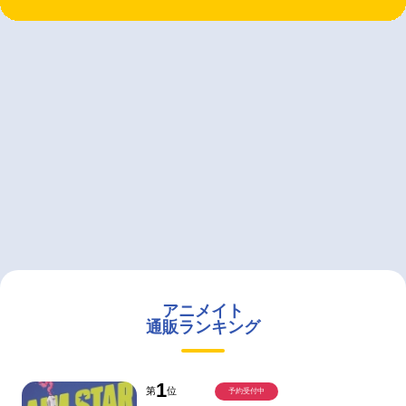
アニメイト
通販ランキング
1
第
位
予約受付中