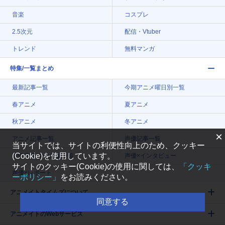
音楽
コスプレ
2.5次元
配信・Vtuber
トレンド
無料マンガ
特集/一覧まとめ
最新記事一覧
今期アニメ曜日別一覧
春アニメ
夏アニメ
秋アニメ
冬アニメ
×
アニメ記事一覧
声優記事一覧
当サイトでは、サイトの利便性向上のため、クッキー
(Cookie)を使用しています。
男性声優/女性声優一覧
声優×インタビュー
サイトのクッキー(Cookie)の使用に関しては、
「クッキ
声優×レポート
ーポリシー」
をお読みください。
アニメイトタイムズについて
同意する
アニメイトのWebサービス