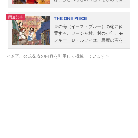
険の旅へとこぎ出していく。国民的
人気マンガを実写化。作品名ONEPIE
関連記事
THE ONE PIECE
CE（実写）放送形態配信シリーズO
NEPIECEスケジュール2023年8月31
東の海（イーストブルー）の端に位
日（木）〜Netflixにて話数全8話キャ
置する、フーシャ村。村の少年、モ
ストモンキー・D・ルフィ：イニャ
ンキー・Ｄ・ルフィは、悪魔の実を
キ・ゴドイ（田中真弓）ロロノア・
食べたことによって体がゴムのよう
ゾロ：新田真剣佑（中井和哉）ナ
に伸びる、ゴム人間になってしまっ
＜以下、公式発表の内容を引用して掲載しています＞
ミ：エミリー・ラッド（岡村明美）
た！偉大なる海賊シャンクスと出会
ウソップ：ジェイコブ・ロメロ・ギ
い、ルフィは自らも海賊になること
ブソン（山口勝平）サンジ：タズ・
夢見る。そんなルフィにシャンクス
スカイラー（平田広明）コビー：モ
は海での再会を約束し、自分の麦わ
ーガン・デイヴィス（土井美加）ア
ら帽子を預けて出航していった。そ
ルビダ：イリア・イソレリス・パウ
れから10年後。成長したルフィは、
リーノ（松岡洋子）ヘルメッポ：エ
揺るがぬ夢を抱えたまま、１人大海
イダン・スコット（永野広一）バギ
原へ漕ぎ出す。「海賊王に、おれは
ー：ジェフ・ワード（千葉繁）アー
なる!!!」そう高らかに宣言した。作
ロン：マッキンリー・ベルチャーガ
品名THEONEPIECE放送形態配信シ
ープ：ヴィンセント・リーガン（中
リーズONEPIECEスケジュール2027
博史）モーガン：ラングレー・カー
年2月～Netflixにて話数シーズン1：