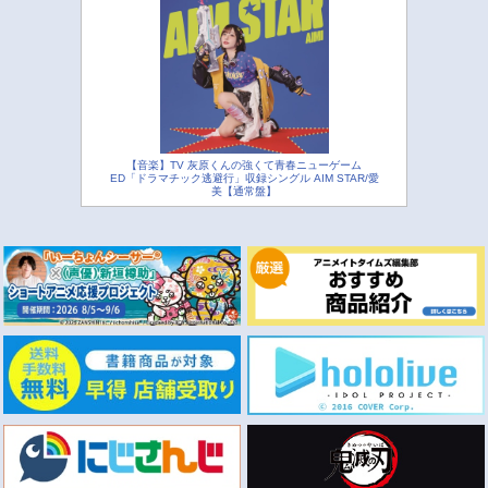
【音楽】TV 灰原くんの強くて青春ニューゲーム
ED「ドラマチック逃避行」収録シングル AIM STAR/愛
美【通常盤】