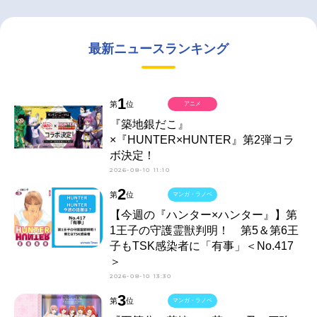
最新ニュースランキング
1
第
位
アニメ
『築地銀だこ』
×『HUNTER×HUNTER』第2弾コラ
ボ決定！
2026-08-10 11:10
2
第
位
マンガ・ラノベ
【今週の『ハンター×ハンター』】第
1王子の守護霊獣判明！ 第5＆第6王
子もTSK感染者に「有事」＜No.417
＞
2026-08-10 13:30
3
第
位
マンガ・ラノベ