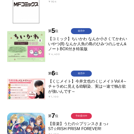
￥924
5
第
位
発売中
【コミック】ちいかわ なんか小さくてかわい
いやつ(8) なんか人魚の島のひみつのふせん&
ノートBOX付き特装版
￥4,400
6
第
位
発売中
【くじメイト】今井文也のくじメイトVol.4～
チャラめに見える幼馴染、実は一途で独占欲
が強いんです～
￥1,100
7
第
位
予約受付中
【音楽】うたの☆プリンスさまっ♪
ST☆RISH PRISM FOREVER!