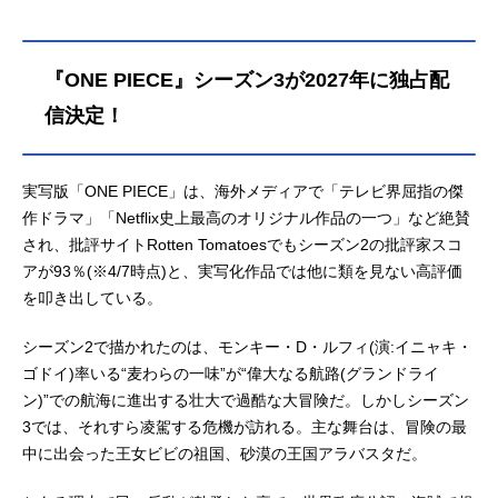
クウッド（銀河万丈）カヤ：セレス
全7話キャストモンキー・D・ルフ
ト・ルーツ（國府田マリ子）クラハ
ィ：田中真弓スタッフ原作：尾田栄
ドール：アレクサンダー・マニアテ
一郎（集英社「週刊少年ジャンプ」
『ONE PIECE』シーズン3が2027年に独占配
ィスゼフ：クレイグ・フェアブラス
連載）監督：肥塚正史シリーズ構
ミホーク：スティーヴン・ウォード
成・脚本：岸本卓キャラクターデザ
信決定！
（掛川裕彦）ノジコ：チオマ・ウメ
イン・総作画監督：浅野恭司 本多
アラシャンクス：ピーター・ガディ
孝敏副監督：阿部英明クリーチャー
オット（池田秀一）ゴールド・ロジ
デザイン・イメージボード：梶野靖
実写版「ONE PIECE」は、海外メディアで「テレビ界屈指の傑
ャー：マイケル・ドーマン（津嘉山
弘プロップデザイン：田口愛梨アク
作ドラマ」「Netflix史上最高のオリジナル作品の一つ」など絶賛
正...
ションアニメーター：福田周平 今
され、批評サイトRotten Tomatoesでもシーズン2の批評家スコ
泉健メインアニメーター：工藤大誠
アが93％(※4/7時点)と、実写化作品では他に類を見ない高評価
美術監督：黒田友範美術設定：藤井
を叩き出している。
一志 永井一男船舶設定：みよん色
彩設計：中村絢郁 望月悠衣3DCG監
シーズン2で描かれたのは、モンキー・D・ルフィ(演:イニャキ・
督：廣住茂徳エフェクトスーパーバ
ゴドイ)率いる“麦わらの一味”が“偉大なる航路(グランドライ
イザ...
ン)”での航海に進出する壮大で過酷な大冒険だ。しかしシーズン
3では、それすら凌駕する危機が訪れる。主な舞台は、冒険の最
中に出会った王女ビビの祖国、砂漠の王国アラバスタだ。