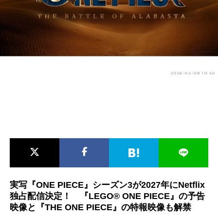
アニメ映画一覧
実写化映画一覧
今期アニメ曜日別一覧
春アニメ
夏アニメ
2026-04-08 10:40
秋アニメ
冬アニメ
男性声優/女性声優一覧
FOLLOW US
実写『ONE PIECE』シーズン3が2027年にNetflix
独占配信決定！ 『LEGO® ONE PIECE』の予告
映像と『THE ONE PIECE』の特報映像も解禁