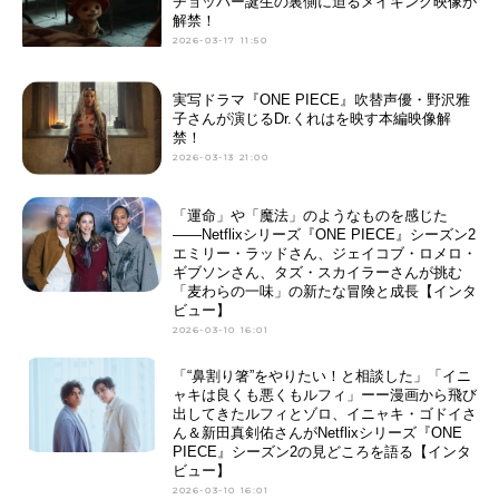
チョッパー誕生の裏側に迫るメイキング映像が
解禁！
2026-03-17 11:50
実写ドラマ『ONE PIECE』吹替声優・野沢雅
子さんが演じるDr.くれはを映す本編映像解
禁！
2026-03-13 21:00
「運命」や「魔法」のようなものを感じた
――Netflixシリーズ『ONE PIECE』シーズン2
エミリー・ラッドさん、ジェイコブ・ロメロ・
ギブソンさん、タズ・スカイラーさんが挑む
「麦わらの一味」の新たな冒険と成長【インタ
ビュー】
2026-03-10 16:01
「“鼻割り箸”をやりたい！と相談した」「イニ
ャキは良くも悪くもルフィ」ーー漫画から飛び
出してきたルフィとゾロ、イニャキ・ゴドイさ
ん＆新田真剣佑さんがNetflixシリーズ『ONE
PIECE』シーズン2の見どころを語る【インタ
ビュー】
2026-03-10 16:01