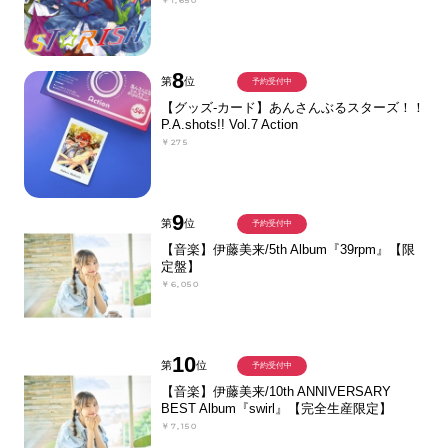
￥1,650
8
第
位
予約受付中
【グッズ-カード】あんさんぶるスターズ！！
P.A.shots!! Vol.7 Action
￥275
9
第
位
予約受付中
【音楽】伊藤美来/5th Album『39rpm』【限
定盤】
￥6,050
10
第
位
予約受付中
【音楽】伊藤美来/10th ANNIVERSARY
BEST Album『swirl』【完全生産限定】
￥7,150