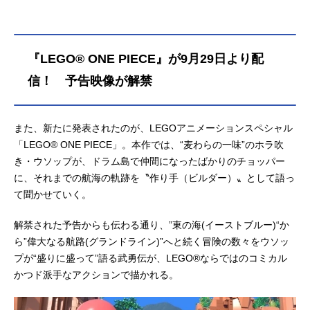
『LEGO® ONE PIECE』が9月29日より配
信！ 予告映像が解禁
また、新たに発表されたのが、LEGOアニメーションスペシャル
「LEGO® ONE PIECE」。本作では、“麦わらの一味”のホラ吹
き・ウソップが、ドラム島で仲間になったばかりのチョッパー
に、それまでの航海の軌跡を〝作り手（ビルダー）〟として語っ
て聞かせていく。
解禁された予告からも伝わる通り、”東の海(イーストブルー)“か
ら”偉大なる航路(グランドライン)”へと続く冒険の数々をウソッ
プが“盛りに盛って”語る武勇伝が、LEGO®ならではのコミカル
かつド派手なアクションで描かれる。