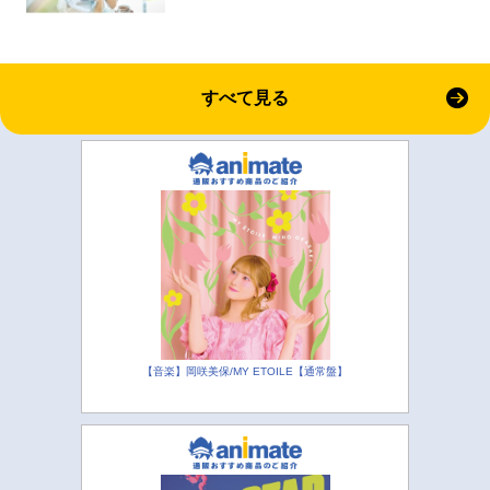
すべて見る
【音楽】岡咲美保/MY ETOILE【通常盤】