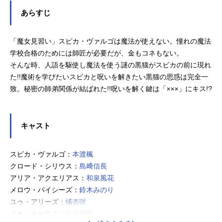
あらすじ
「魔女見習い」スピカ・ヴァルゴは魔法が使えない。憧れの魔法
学校合格のためには師匠が必要だが、金もコネもない。
そんな時、人語を駆使し魔法を使う謎の黒猫がスピカの前に現れ
た!!魔術を学びたいスピカと呪いを解きたい黒猫の思惑は完全一
致。秘密の師弟関係が結ばれた!!呪いを解く鍵は「×××」にキス!?
キャスト
スピカ・ヴァルゴ：
本渡楓
クロード・シリウス：
島﨑信長
アリア・アクエリアス：
和泉風花
メロウ・パイシーズ：
鈴木みのり
ユゥ・アリーズ：
橘杏咲
イオ・トーラス：
白石晴香