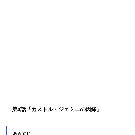
いを解きたい黒猫の思惑は完全一
致。秘密の師弟関係が結ばれた!!呪い
を解く鍵は「×××」にキス!?作品名黒
猫と魔女の教室放送形態TVアニメス
ケジュール2026年4月12日（日）～C
BC/TBS系全国28局ネット「アガルア
ニメ」枠ほかキャストスピカ・ヴァ
ルゴ：本渡楓クロード・シリウス：
島﨑信長アリア・アクエリアス：和
泉風花メロウ・パイシーズ：鈴木み
のりユゥ・アリーズ：橘杏咲イオ・
トーラス：白石晴香カストル・ジェ
ミニ：上村祐翔ポルックス・ジェミ
ニ：長谷川玲奈タルフ・キャンサ
ー：石毛翔弥レオ・レグルス：ファ
イルーズあいアストレア・ライブ
第4話「カストル・ジェミニの因縁」
ラ：大野智敬ハナ・サソリジョウ：
渡谷美帆キロン・サジタリアス・ア
ラディア：浦和希カペラ・カプリコ
ーン：櫻井みゆきジャンヌ校長：花
あらすじ