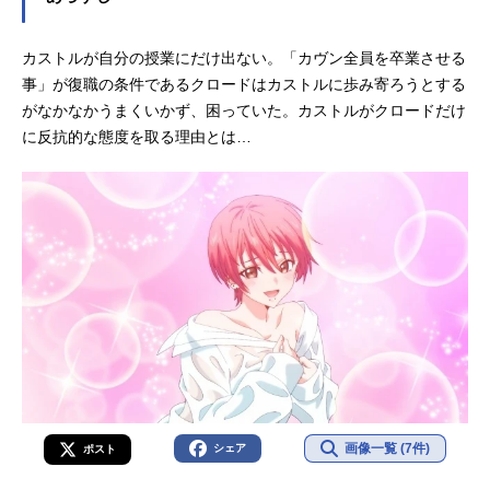
澤香菜ジャスティス・ライブラ教
頭：速水奨プロキオン先生：平川大
カストルが自分の授業にだけ出ない。「カヴン全員を卒業させる
輔ウルサ・ミノル：アタック西本ス
タッフ原作：金田陽介(講談社「マガ
事」が復職の条件であるクロードはカストルに歩み寄ろうとする
ジンポケット」連載)監督：龍輪直征
がなかなかうまくいかず、困っていた。カストルがクロードだけ
シリーズ構成：後藤みどりキャラ...
に反抗的な態度を取る理由とは…
画像一覧 (7件)
シェア
ポスト