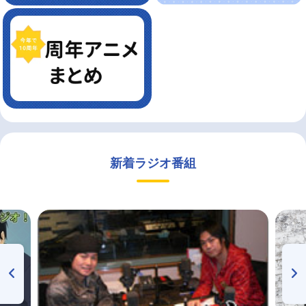
新着ラジオ番組