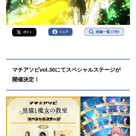
画像一覧 (7件)
シェア
ポスト
マチアソビvol.30にてスペシャルステージが
開催決定！