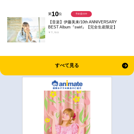
10
第
位
予約受付中
【音楽】伊藤美来/10th ANNIVERSARY
BEST Album『swirl』【完全生産限定】
￥7,150
すべて見る