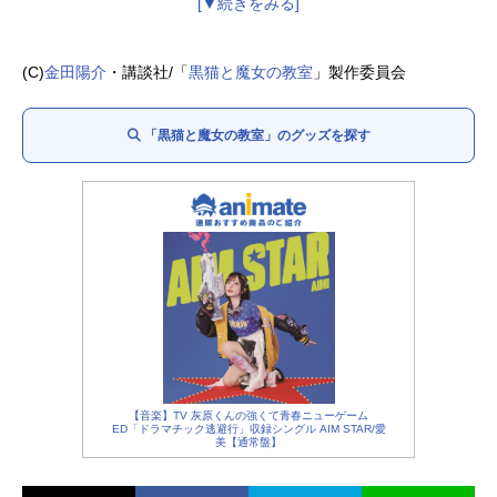
カストル・ジェミニ：
上村祐翔
ポルックス・ジェミニ：
長谷川玲奈
タルフ・キャンサー：
石毛翔弥
(C)
金田陽介
・講談社/「
黒猫と魔女の教室
」製作委員会
レオ・レグルス：
ファイルーズあい
アストレア・ライブラ：
大野智敬
「黒猫と魔女の教室」のグッズを探す
ハナ・サソリジョウ：
渡谷美帆
キロン・サジタリアス・アラディア：
浦和希
カペラ・カプリコーン：
櫻井みゆき
ジャンヌ校長：
花澤香菜
ジャスティス・ライブラ教頭：
速水奨
プロキオン先生：
平川大輔
ウルサ・ミノル：アタック西本
【音楽】TV 灰原くんの強くて青春ニューゲーム
ED「ドラマチック逃避行」収録シングル AIM STAR/愛
美【通常盤】