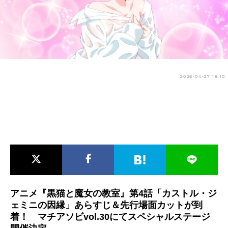
アニメ映画一覧
実写化映画一覧
今期アニメ曜日別一覧
春アニメ
夏アニメ
2026-04-27 18:10
秋アニメ
冬アニメ
男性声優/女性声優一覧
FOLLOW US
アニメ『黒猫と魔女の教室』第4話「カストル・ジ
ェミニの因縁」あらすじ＆先行場面カットが到
着！ マチアソビvol.30にてスペシャルステージ