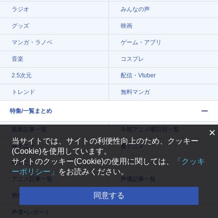
ラジオ
みんなの声
グッズ
映画
マンガ・ラノベ
ゲーム・アプリ
音楽
コスプレ
2.5次元
配信・Vtuber
トレンド
無料マンガ
特集/一覧まとめ
最新記事一覧
今期アニメ曜日別一覧
×
当サイトでは、サイトの利便性向上のため、クッキー
春アニメ
夏アニメ
(Cookie)を使用しています。
サイトのクッキー(Cookie)の使用に関しては、
「クッキ
秋アニメ
冬アニメ
ーポリシー」
をお読みください。
アニメ記事一覧
声優記事一覧
同意する
男性声優/女性声優一覧
声優×インタビュー
声優×レポート