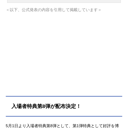
しだけ先の未来。都内の進学校に通
う17歳の女子高生・酒寄彩葉は、バ
＜以下、公式発表の内容を引用して掲載しています＞
イトと学業の両立に励む超絶多忙な
日々を送っていた。日々の癒やし
は、インターネット上の仮想空間の
管理人兼大人気ライバー(配信者)・月
見ヤチヨの配信を見ること。自分の
分身を作り誰もが自由に創作活動を
行うで、彩葉はヤチヨの推し活をし
つつ、バトルゲームで細々とお小遣
い稼ぎをしていた。そんなある日の
帰り道、彩葉は七色に光り輝くゲー
ミング電柱を見つける。中から出て
きたのは、なんとも可愛らしい赤ち
ゃん。放っておけず連れ帰ると、赤
ちゃんはみるみるうちに大きくな
り、彩葉と同い年ぐらいの女の子
入場者特典第8弾が配布決定！
に。「あなた、もしやかぐや姫な
の?」大きくなったかぐや姫はわがま
ま放題。かぐやのお願い(わがまま)で
5月1日より入場者特典第8弾として、第1弾特典として好評を博
彩葉は、ツクヨミでのライバー活動