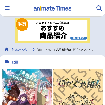
HOME
ランキング
アニメ
声優
ラジオ
みんなの声
グッズ
映画
animateTimes
超かぐや姫！
『超かぐや姫！』入場者特典第8弾「スタッフイラスト集」復刻版が配布決定！
映画
マンガ・ラノベ
ゲーム・アプリ
音楽
コスプレ
2.5次元
配信・Vtuber
トレンド
無料マンガ
最新記事一覧
アニメ記事一覧
声優記事一覧