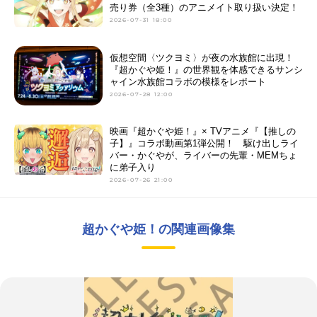
売り券（全3種）のアニメイト取り扱い決定！
2026-07-31 18:00
仮想空間〈ツクヨミ〉が夜の水族館に出現！
『超かぐや姫！』の世界観を体感できるサンシ
ャイン水族館コラボの模様をレポート
2026-07-28 12:00
映画『超かぐや姫！』× TVアニメ『【推しの
子】』コラボ動画第1弾公開！ 駆け出しライ
バー・かぐやが、ライバーの先輩・MEMちょ
に弟子入り
2026-07-26 21:00
超かぐや姫！の関連画像集