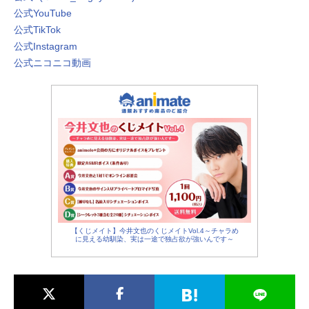
音楽の先生：宮沢きよこ
公式YouTube
犬DOGE：庄司更紗
公式TikTok
公式Instagram
公式ニコニコ動画
【くじメイト】今井文也のくじメイトVol.4～チャラめ
に見える幼馴染、実は一途で独占欲が強いんです～