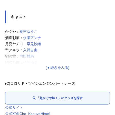
キャスト
かぐや：
夏吉ゆうこ
酒寄彩葉：
永瀬アンナ
月見ヤチヨ：
早見沙織
帝アキラ：
入野自由
駒沢雷：
内田雄馬
駒沢乃依：
松岡禎丞
綾紬芦花：
青山吉能
諌山真実：
小原好美
FUSHI：
釘宮理恵
(C)コロリド・ツインエンジンパートナーズ
忠犬オタ公：
ファイルーズあい
乙事照琴：
花江夏樹
「超かぐや姫！」のグッズを探す
酒寄紅葉：
坂本真綾
酒寄朝久：
鈴村健一
公式サイト
担任の先生：
小林親弘
公式X(＠Cho_KaguyaHime)