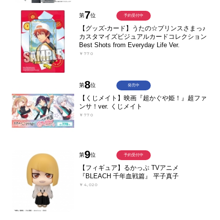
7
第
位
予約受付中
【グッズ-カード】うたの☆プリンスさまっ♪
カスタマイズビジュアルカードコレクション
Best Shots from Everyday Life Ver.
￥770
8
第
位
発売中
【くじメイト】映画『超かぐや姫！』超ファ
ンサ！ver. くじメイト
￥770
9
第
位
予約受付中
【フィギュア】るかっぷ TVアニメ
『BLEACH 千年血戦篇』 平子真子
￥4,020