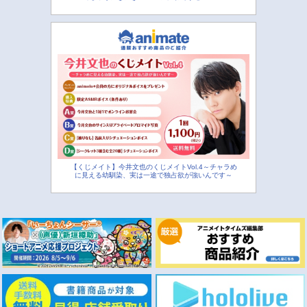
【くじメイト】今井文也のくじメイトVol.4～チャラめ
に見える幼馴染、実は一途で独占欲が強いんです～