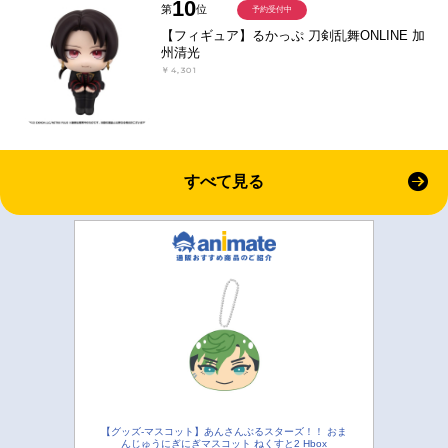
10
第
位
予約受付中
【フィギュア】るかっぷ 刀剣乱舞ONLINE 加
州清光
￥4,301
すべて見る
【グッズ-マスコット】あんさんぶるスターズ！！ おま
んじゅうにぎにぎマスコット ねくすと2 Hbox