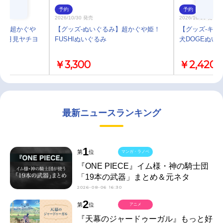
予約
予約
2026/10/30 発売
2026/10/30 発売
プ】超かぐや
【グッズ-ぬいぐるみ】超かぐや姫！
【グッズ-キー
1/月見ヤチヨ
FUSHIぬいぐるみ
犬DOGEぬい
￥3,300
￥2,420
最新ニュースランキング
1
第
位
マンガ・ラノベ
『ONE PIECE』イム様・神の騎士団
「19本の武器」まとめ＆元ネタ
2026-08-06 16:30
2
第
位
アニメ
『天幕のジャードゥーガル』もっと好