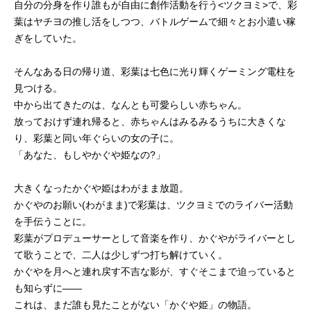
自分の分身を作り誰もが自由に創作活動を行う<ツクヨミ>で、彩
葉はヤチヨの推し活をしつつ、バトルゲームで細々とお小遣い稼
ぎをしていた。
そんなある日の帰り道、彩葉は七色に光り輝くゲーミング電柱を
見つける。
中から出てきたのは、なんとも可愛らしい赤ちゃん。
放っておけず連れ帰ると、赤ちゃんはみるみるうちに大きくな
り、彩葉と同い年ぐらいの女の子に。
「あなた、もしやかぐや姫なの?」
大きくなったかぐや姫はわがまま放題。
かぐやのお願い(わがまま)で彩葉は、ツクヨミでのライバー活動
を手伝うことに。
彩葉がプロデューサーとして音楽を作り、かぐやがライバーとし
て歌うことで、二人は少しずつ打ち解けていく。
かぐやを月へと連れ戻す不吉な影が、すぐそこまで迫っていると
も知らずに――
これは、まだ誰も見たことがない「かぐや姫」の物語。