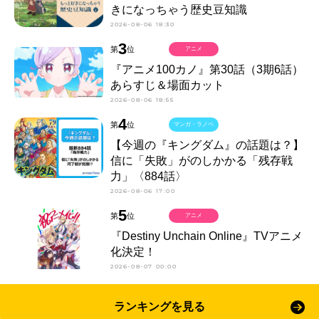
きになっちゃう歴史豆知識
2026-08-06 18:30
3
第
位
アニメ
『アニメ100カノ』第30話（3期6話）
あらすじ＆場面カット
2026-08-06 18:55
4
第
位
マンガ・ラノベ
【今週の『キングダム』の話題は？】
信に「失敗」がのしかかる「残存戦
力」〈884話〉
2026-08-06 17:00
5
第
位
アニメ
『Destiny Unchain Online』TVアニメ
化決定！
2026-08-07 00:00
ランキングを見る