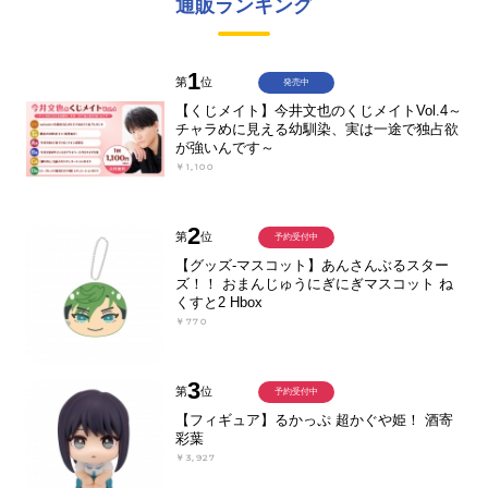
通販ランキング
1
第
位
発売中
【くじメイト】今井文也のくじメイトVol.4～
チャラめに見える幼馴染、実は一途で独占欲
が強いんです～
￥1,100
2
第
位
予約受付中
【グッズ-マスコット】あんさんぶるスター
ズ！！ おまんじゅうにぎにぎマスコット ね
くすと2 Hbox
￥770
3
第
位
予約受付中
【フィギュア】るかっぷ 超かぐや姫！ 酒寄
彩葉
￥3,927