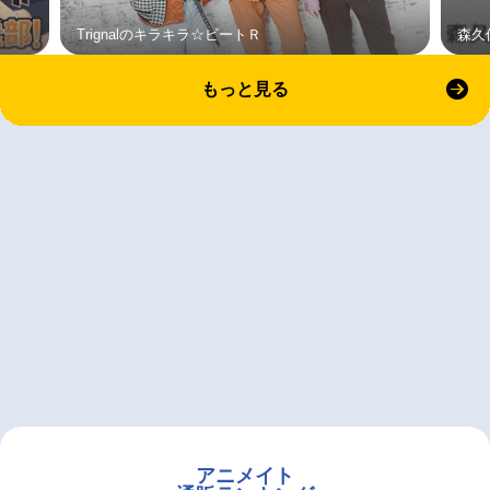
Trignalのキラキラ☆ビートＲ
森久
もっと見る
アニメイト