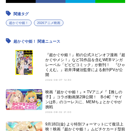
関連タグ
超かぐや姫！
2026アニメ映画
超かぐや姫！ 関連ニュース
『超かぐや姫！』初の公式スピンオフ漫画『超
かぐやメシ！』など31作品を含むWEBマンガ
レーベル「ビビビコミック」が創刊！ 『ひゃ
くえむ。』岩井澤健治監督による創刊PVが公
開
2026-08-07 12:30
映画『超かぐや姫！』× TVアニメ『【推しの
子】』コラボ動画第2弾公開！ B小町「サイ
ンはB」のコーレスに、MEMちょとかぐやが
挑戦
2026-08-02 21:00
9月18日(金) より特別フォーマットにて復活上
映！映画『超かぐや姫！』ムビチケカード型前