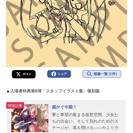
画像一覧 (1件)
シェア
ポスト
▲入場者特典第8弾「スタッフイラスト集」復刻版
関連記事
超かぐや姫！
夢と希望の集まる仮想空間。少女た
ちの出会い、そして別れのためのス
テージが、幕を開ける――今より少