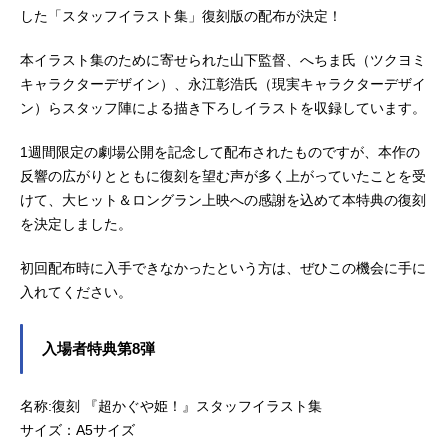
した「スタッフイラスト集」復刻版の配布が決定！
を手伝うことに。彩葉がプロデュー
サーとして音楽を作り、かぐやがラ
本イラスト集のために寄せられた山下監督、へちま氏（ツクヨミ
イバーとして歌うことで、二人は少
キャラクターデザイン）、永江彰浩氏（現実キャラクターデザイ
しずつ打ち解けていく。かぐやを月
へと連れ戻す不吉な影が、すぐそこ
ン）らスタッフ陣による描き下ろしイラストを収録しています。
まで迫っているとも知らずに――こ
れは、まだ誰も見たことがない「か
1週間限定の劇場公開を記念して配布されたものですが、本作の
ぐや姫」の物語。作品名超かぐや
反響の広がりとともに復刻を望む声が多く上がっていたことを受
姫！放...
けて、大ヒット＆ロングラン上映への感謝を込めて本特典の復刻
を決定しました。
初回配布時に入手できなかったという方は、ぜひこの機会に手に
入れてください。
入場者特典第8弾
名称:復刻 『超かぐや姫！』スタッフイラスト集
サイズ：A5サイズ