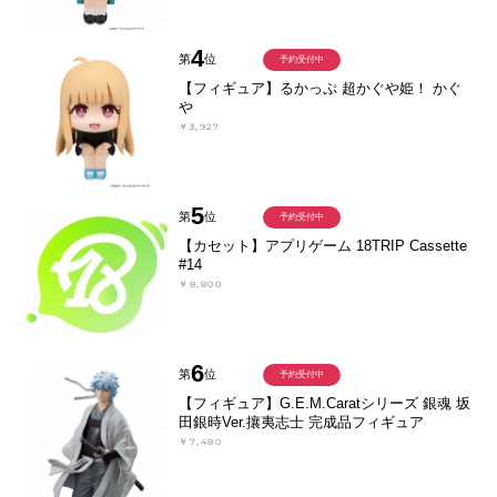
4
第
位
予約受付中
【フィギュア】るかっぷ 超かぐや姫！ かぐ
や
￥3,927
5
第
位
予約受付中
【カセット】アプリゲーム 18TRIP Cassette
#14
￥8,800
6
第
位
予約受付中
【フィギュア】G.E.M.Caratシリーズ 銀魂 坂
田銀時Ver.攘夷志士 完成品フィギュア
￥7,480