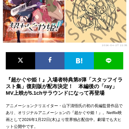
アニメ映画一覧
実写化映画一覧
今期アニメ曜日別一覧
春アニメ
夏アニメ
2026-04-27 22:35
秋アニメ
冬アニメ
男性声優/女性声優一覧
FOLLOW US
『超かぐや姫！』入場者特典第8弾「スタッフイラ
スト集」復刻版が配布決定！ 本編後の「ray」
MV上映が5.1chサラウンドになって再登場
アニメーションクリエイター・山下清悟氏の初の長編監督作品で
あり、オリジナルアニメーションの『超かぐや姫！』。Netflix映
画として2026年1月22日(木)より世界独占配信中。劇場でも大ヒ
ット公開中です。