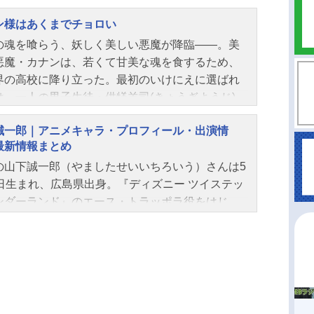
ン様はあくまでチョロい
の魂を喰らう、妖しく美しい悪魔が降臨――。美
悪魔・カナンは、若くて甘美な魂を食するため、
界の高校に降り立った。最初のいけにえに選ばれ
は、一人の男子生徒・供犠羊司(きょうぎようじ)。
に食べられるなんて、とても光栄なことよ。感謝
誠一郎｜アニメキャラ・プロフィール・出演情
さい、下等生物」ところが……なぜか供犠クンと
最新情報まとめ
契約を結ぶことに!?数千年生きて初恋も未経験の
の山下誠一郎（やましたせいいちろいう）さんは5
なカナンには、毎日がドキドキの連続！ 一緒に
1日生まれ、広島県出身。『ディズニー ツイステッ
? 手を繋ぐ!? デート!? 初××!?!?!?!?「おのれ
ンダーランド』のエース・トラッポラ役をはじ
生物めーーーーーー!!」チョロくてかわいい悪魔の
機動戦士Gundam GQuuuuuuX』のエグザべ・オ
ラブコメ、始まります♪作品名カナン様はあくまで
役など、人気作品のキャラクターを多く演じてい
ロい放送形態TVアニメスケジュール2026年4月4日
。こちらでは、山下誠一郎さんのオススメ記事を
～2026年6月20日（土）TOKYOMX・BS11にて
介！
全12話キャスト高潔カナン：古賀葵供犠羊司：山
一郎ジャンヌ：鈴代紗弓アミ：河瀬茉希益荒男撫
七瀬彩夏ミルチ・ゼブル：和泉風花ミエル・ゼブ