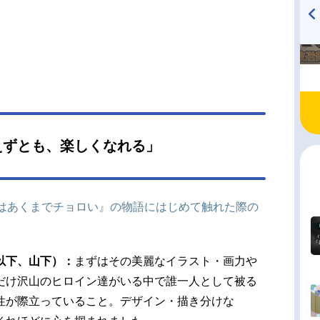
遠野ひかるリリム・ゼブル：南條愛乃ベルゼブ
黒田崇矢百合野ゆり子：小倉唯魯李川ゆい：竹達
TVアニメ『戦隊大失格』
ハイキュー!! 烏野高校放送部!
冷然涼子：小林ゆうスタッフ原作：nonco（講談社
radio 大直会 2nd season
刊少年マガジン」連載）監督：室谷靖助監督：五
久史シリーズ構成：池田臨太郎キャラクターデザ
皆川愛香...
えずとも、楽しくなれる」
ン様はあくまでチョロい』の物語にはじめて触れた際の
以下、山下）：
まずはその美麗なイラスト・画力や
だけ沢山のヒロイン達がいる中で誰一人として被る
性が際立っていること。デザイン・描き分けな