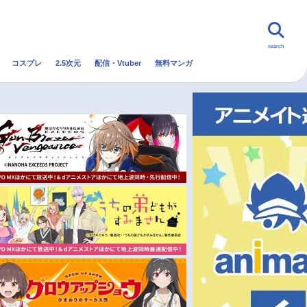
search
コスプレ
2.5次元
配信・Vtuber
無料マンガ
んなの声
グッズ
映画
・Vtuber
トレンド
無料マンガ
秋アニメ
冬アニメ