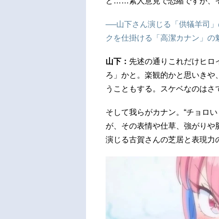
ど……素人意見で恐縮ですが、
──山下さん演じる「供犠羊司
クを仕掛ける「高潔カナン」の
山下：
先述の通りこれだけヒロ
ろ」かと。楽観的かと思いきや
うこともする。スケベなのはさ
そして我らがカナン。“チョロい
が、その表情や仕草、強がりや
演じる古賀さんの芝居と表現力