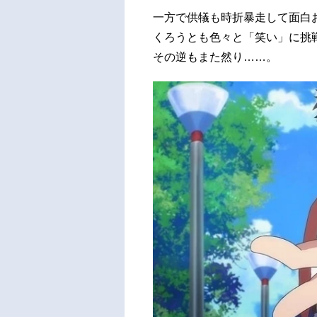
一方で供犠も時折暴走して面白
くろうとも色々と「笑い」に挑
その逆もまた然り……。