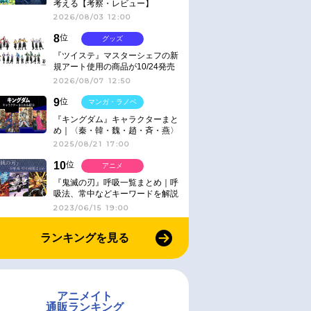
考える【考察・レビュー】
2026/08/03 12:00
8
位
グッズ
『ツイステ』マスターシェフの新
規アート使用の商品が10/24発売
2026/08/07 12:50
9
位
マンガ・ラノベ
『キングダム』キャラクターまと
め｜〈秦・韓・魏・趙・斉・燕〉
2025/08/21 17:00
10
位
アニメ
『鬼滅の刃』呼吸一覧まとめ｜呼
吸法、常中などキーワードを解説
2023/06/15 19:00
ランキングを見る
アニメイト
通販ランキング