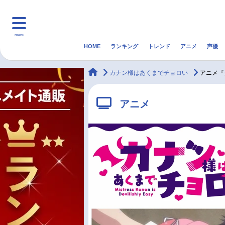
menu
HOME
ランキング
トレンド
アニメ
声優
HOME
ランキング
アニ
animateTimes
カナン様はあくまでチョロい
アニメ『
マンガ・ラノベ
ゲーム・アプリ
音楽
アニメ
最新記事一覧
アニメ記事一覧
声優記事一覧