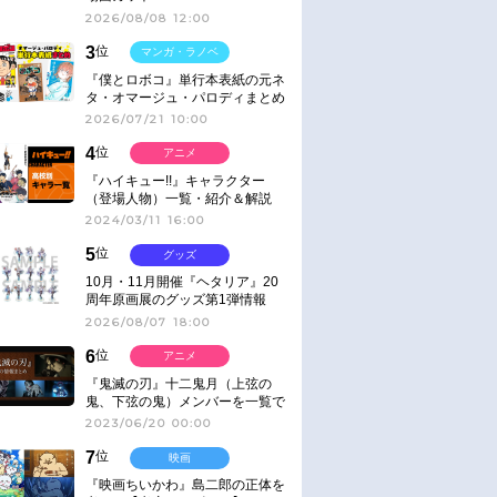
2026/08/08 12:00
3
位
マンガ・ラノベ
『僕とロボコ』単行本表紙の元ネ
タ・オマージュ・パロディまとめ
2026/07/21 10:00
4
位
アニメ
『ハイキュー!!』キャラクター
（登場人物）一覧・紹介＆解説
2024/03/11 16:00
5
位
グッズ
10月・11月開催『ヘタリア』20
周年原画展のグッズ第1弾情報
2026/08/07 18:00
6
位
アニメ
『鬼滅の刃』十二鬼月（上弦の
鬼、下弦の鬼）メンバーを一覧で
紹介＆解説（登場鬼の情報まと
2023/06/20 00:00
め）
7
位
映画
『映画ちいかわ』島二郎の正体を