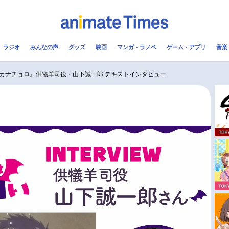
ラジオ
みんなの声
グッズ
映画
マンガ・ラノベ
ゲーム・アプリ
音楽
メ
声優
ラジオ
み
カナチョロ』供犠羊司役・山下誠一郎 テキストインタビュー
コスプレ
2.5次元
配信
アニメ映画一覧
今期アニメ曜日別一覧
実写化映画一覧
春アニメ
男性声優/女性声優一覧
夏アニメ
FOLLOW US