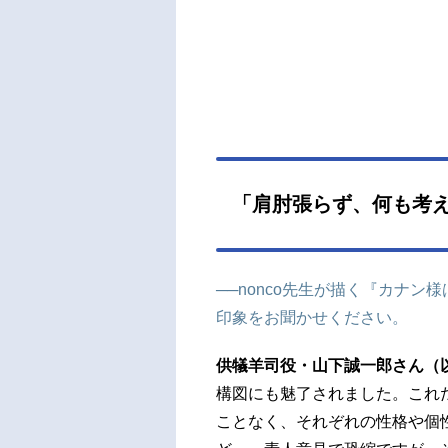
ル：
ブ：
彩奈
「週
十川
イン：
「肩肘張らず、何も考
──nonco先生が描く『カナ
印象をお聞かせください。
供犠羊司役・山下誠一郎さん（
構図にも魅了されました。これ
ことなく、それぞれの性格や個