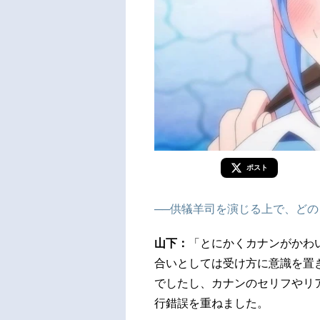
ポスト
──供犠羊司を演じる上で、ど
山下：
「とにかくカナンがかわ
合いとしては受け方に意識を置
でしたし、カナンのセリフやリ
行錯誤を重ねました。