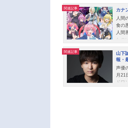
関連記事
カナ
人間
食の
人間
たの
「私
関連記事
山下
しな
報・
恋人
声優
純情
月2
帰る!
ドワ
下等
め、『
初恋
リベ
チョ
ます
（土）
ご紹
話数
下誠
子：