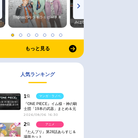
Trignalのキラキラ☆ビートＲ
森久保祥太郎×浪川大輔 つま
みは塩だけ
もっと見る
人気ランキング
1
位
マンガ・ラノベ
『ONE PIECE』イム様・神の騎
士団「19本の武器」まとめ＆元
ネタ
2026/08/06 16:30
2
位
アニメ
『たんプリ』第28話あらすじ＆
場面カット