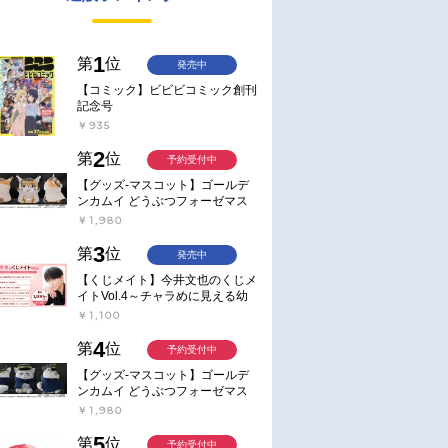
1
第
位
発売中
【コミック】ビビビコミック創刊
記念号
￥935
2
第
位
予約受付中
【グッズ-マスコット】ゴールデ
ンカムイ どうぶつフォーゼマス
コット 4.尾形百之助【再販】
￥1,980
3
第
位
発売中
【くじメイト】今井文也のくじメ
イトVol.4～チャラめに見える幼
馴染、実は一途で独占欲が強いん
￥1,100
です～
4
第
位
予約受付中
【グッズ-マスコット】ゴールデ
ンカムイ どうぶつフォーゼマス
コット 5.月島軍曹【再販】
￥1,980
5
第
位
予約受付中