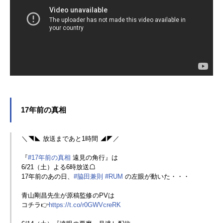
17年前の真相
＼◥◣ 放送まであと1時間 ◢◤／
『
#17年前の真相
遠見の角行』は
6/21（土）よる6時放送☖
17年前のあの日、
#脇田兼則
#RUM
の左眼が動いた・・・
青山剛昌先生が原稿監修のPVは
コチラ👉
https://t.co/r0GWVcreRK