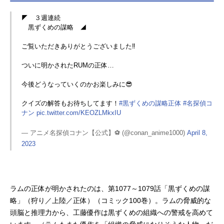
◤ ３週連続
黒ずくめの謀略 ◢
ご覧いただきありがとうございました‼️
ついに明かされたRUMの正体…
今後どうなっていくのかお楽しみに😎
クイズの解答もお待ちしてます！
#黒ずくめの謀略正体
#名探偵コ
ナン
pic.twitter.com/KEOZLMkxIU
— アニメ名探偵コナン【公式】⚽️ (@conan_anime1000)
April 8,
2023
ラムの正体が明かされたのは、第1077～1079話「黒ずくめの謀
略」（狩り／上陸／正体）（コミック100巻）。ラムの脅威的な
頭脳と推理力から、工藤優作は黒ずくめの組織への警戒を高めて