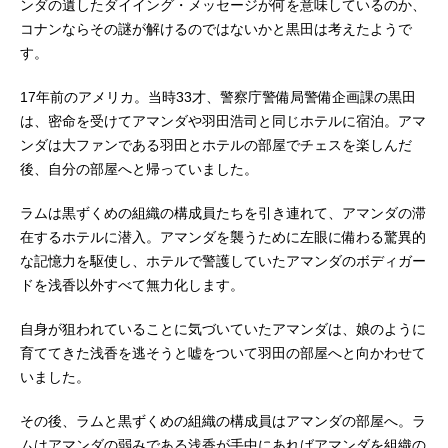
ンダの遺したダイイング・メッセージが何を意味しているのか、
コナンならその謎が解けるのではないかと黒田は考えたようで
す。
17年前のアメリカ。当時33才、警察庁警備局警備企画課の黒田
は、密命を受けてアマンダや羽田浩司と同じホテルに宿泊。アマ
ンダは大ファンである羽田とホテルの部屋でチェスを楽しんだ
後、自分の部屋へと帰っていました。
ラムは黒ずくめの組織の構成員たちを引き連れて、アマンダの滞
在するホテルに潜入。アマンダを襲うために左眼に備わる驚異的
な記憶力を駆使し、ホテルで警護していたアマンダのボディガー
ドを浅香以外すべて無力化します。
自身が狙われていることに気づいていたアマンダは、娘のように
育ててきた浅香を逃そうと嘘をついて羽田の部屋へと向かわせて
いました。
その後、ラムと黒ずくめの組織の構成員はアマンダの部屋へ。ラ
ムはアマンダの弱みである浅香が手中にあればアマンダを組織の