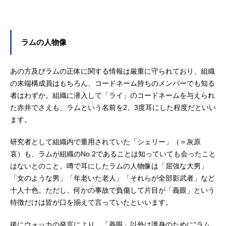
ラムの人物像
あの方及びラムの正体に関する情報は厳重に守られており、組織
の末端構成員はもちろん、コードネーム持ちのメンバーでも知る
者はわずか。組織に潜入して「ライ」のコードネームを与えられ
た赤井でさえも、ラムという名前を2、3度耳にした程度だといい
ます。
研究者として組織内で重用されていた「シェリー」（＝灰原
哀）も、ラムが組織のNo.2であることは知っていても会ったこと
はないとのこと。噂で耳にしたラムの人物像は「屈強な大男」
「女のような男」「年老いた老人」「それらが全部影武者」など
十人十色。ただし、何かの事故で負傷して片目が「義眼」という
特徴だけは皆が口を揃えて言っていたといいます。
後にウォッカの発言により、「義眼」以外は護身のために“ラム