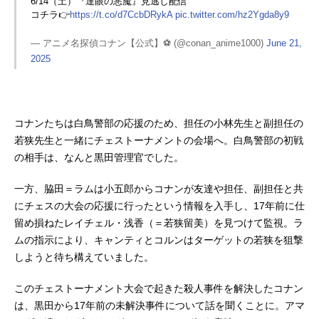
6/14（土）『達眼の悪魔』見逃し配信
コチラ👉
https://t.co/d7CcbDRykA
pic.twitter.com/hz2Ygda8y9
— アニメ名探偵コナン【公式】⚽️ (@conan_anime1000)
June 21,
2025
コナンたちは白鳥警部の応援のため、担任の小林先生と副担任の
若狭先生と一緒にチェストーナメントの会場へ。白鳥警部の初戦
の相手は、なんと黒田管理官でした。
一方、脇田＝ラムは小五郎からコナンが友達や担任、副担任と共
にチェスの大会の応援に行ったという情報を入手し、17年前に仕
留め損ねたレイチェル・浅香（＝若狭留美）を見つけて監視。ラ
ムの指示により、キャンティとコルンはターゲットの若狭を狙撃
しようと待ち構えていました。
このチェストーナメント大会で起きた殺人事件を解決したコナン
は、黒田から17年前の未解決事件について話を聞くことに。アマ