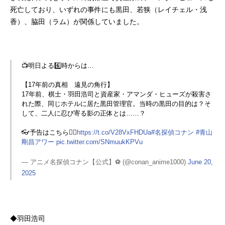
死亡しており、いずれの事件にも黒田、若狭（レイチェル・浅
香）、脇田（ラム）が関係していました。
📺明日よる6️⃣時からは…
【17年前の真相 遠見の角行】
17年前、棋士・羽田浩司と資産家・アマンダ・ヒューズが殺害さ
れた際、同じホテルに居た黒田管理官。当時の黒田の目的は？そ
して、二人に忍び寄る影の正体とは……？
👓予告はこちら🕵️‍♂️
https://t.co/V28VxFHDUa
#名探偵コナン
#青山
剛昌アワー
pic.twitter.com/SNmuukKPVu
— アニメ名探偵コナン【公式】⚽️ (@conan_anime1000)
June 20,
2025
◆羽田浩司