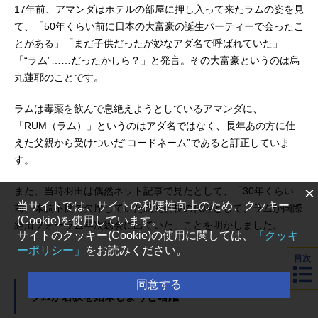
17年前、アマンダはホテルの部屋に押し入って来たラムの姿を見
て、「50年くらい前に日本の大富豪の誕生パーティーで会ったこ
とがある」「まだ子供だったが妙なアダ名で呼ばれていた」
「“ラム”……だったかしら？」と発言。その大富豪というのは烏
丸蓮耶のことです。
ラムは毒薬を飲んで息絶えようとしているアマンダに、
「RUM（ラム）」というのはアダ名ではなく、長年あの方に仕
えた父親から受けついだ“コードネーム”であると訂正していま
す。
×
また、当時羽田は偶然ネット記事で見たとして、「30年くらい
当サイトでは、サイトの利便性向上のため、クッキー
前、体調不良で欠席していた烏丸会長の代理として、ラムが国際
(Cookie)を使用しています。
経済フォーラム年次総会に出ていた」ことを明かしました。
サイトのクッキー(Cookie)の使用に関しては、
「クッキ
ーポリシー」
をお読みください。
目次
同意する
ラムが若狭を始末しようと暗躍