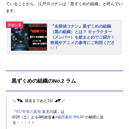
ていることから、江戸川コナンは「黒ずくめの組織」と呼んでい
ます。
関連記事
『名探偵コナン』黒ずくめの組織
（黒の組織）とは？ キャラクター
（メンバー）を総まとめでご紹介！
映画やアニメの参考にご利用くださ
い！
『名探偵コナン』は、週刊少年サン
デー（小学館）にて1994年より連載
中の青山剛昌先生が描く人気推理漫
画。TVアニメシリーズは長きにわた
黒ずくめの組織のNo.2 ラム
り親しまれ、劇場版も大ヒットを記
録しています。作中で最大の敵かつ
重要な位置づけにある「黒ずくめの
組織」。世界規模で暗躍し、日本の
＼◥◣ 放送まであと1日 ◢◤／
公安警察だけでなくアメリカのFBIや
『
#17年前の真相
女王の謀』は
CIAも追いかけている国際的犯罪組織
6/28（土）よる6時放送♟️
#脇田兼則
#RUM
の秘密に迫
です。まだまだ謎が多く組織の名称
る・・・！！
も不明ですが、構成員が黒い服を着