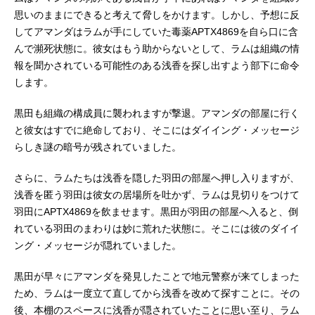
思いのままにできると考えて脅しをかけます。しかし、予想に反
してアマンダはラムが手にしていた毒薬APTX4869を自ら口に含
んで瀕死状態に。彼女はもう助からないとして、ラムは組織の情
報を聞かされている可能性のある浅香を探し出すよう部下に命令
します。
黒田も組織の構成員に襲われますが撃退。アマンダの部屋に行く
と彼女はすでに絶命しており、そこにはダイイング・メッセージ
らしき謎の暗号が残されていました。
さらに、ラムたちは浅香を隠した羽田の部屋へ押し入りますが、
浅香を匿う羽田は彼女の居場所を吐かず、ラムは見切りをつけて
羽田にAPTX4869を飲ませます。黒田が羽田の部屋へ入ると、倒
れている羽田のまわりは妙に荒れた状態に。そこには彼のダイイ
ング・メッセージが隠れていました。
黒田が早々にアマンダを発見したことで地元警察が来てしまった
ため、ラムは一度立て直してから浅香を改めて探すことに。その
後、本棚のスペースに浅香が隠されていたことに思い至り、ラム