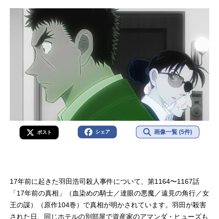
画像一覧 (5件)
シェア
ポスト
17年前に起きた羽田浩司殺人事件について、第1164〜1167話
「17年前の真相」（血染めの騎士／達眼の悪魔／遠見の角行／女
王の謀）（原作104巻）で真相が明かされています。羽田が殺害
された日、同じホテルの別部屋で資産家のアマンダ・ヒューズも