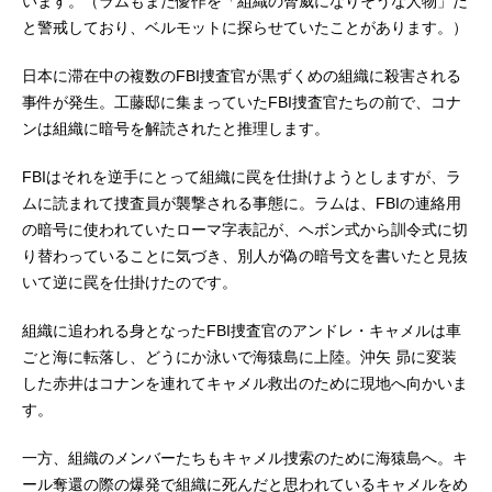
います。（ラムもまた優作を「組織の脅威になりそうな人物」だ
と警戒しており、ベルモットに探らせていたことがあります。）
日本に滞在中の複数のFBI捜査官が黒ずくめの組織に殺害される
事件が発生。工藤邸に集まっていたFBI捜査官たちの前で、コナ
ンは組織に暗号を解読されたと推理します。
FBIはそれを逆手にとって組織に罠を仕掛けようとしますが、ラ
ムに読まれて捜査員が襲撃される事態に。ラムは、FBIの連絡用
の暗号に使われていたローマ字表記が、ヘボン式から訓令式に切
り替わっていることに気づき、別人が偽の暗号文を書いたと見抜
いて逆に罠を仕掛けたのです。
組織に追われる身となったFBI捜査官のアンドレ・キャメルは車
ごと海に転落し、どうにか泳いで海猿島に上陸。沖矢 昴に変装
した赤井はコナンを連れてキャメル救出のために現地へ向かいま
す。
一方、組織のメンバーたちもキャメル捜索のために海猿島へ。キ
ール奪還の際の爆発で組織に死んだと思われているキャメルをめ