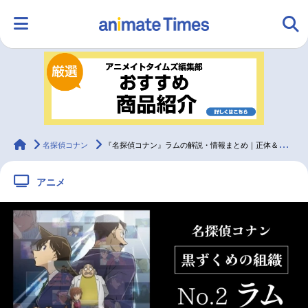
HOME
ランキング
アニメ
声優
ラジオ
みんなの声
グッズ
映画
animateTimes
名探偵コナン
『名探偵コナン』ラムの解説・情報まとめ｜正体＆登場回一覧
アニメ
マンガ・ラノベ
ゲーム・アプリ
音楽
コスプレ
2.5次元
配信・Vtuber
トレンド
無料マンガ
最新記事一覧
アニメ記事一覧
声優記事一覧