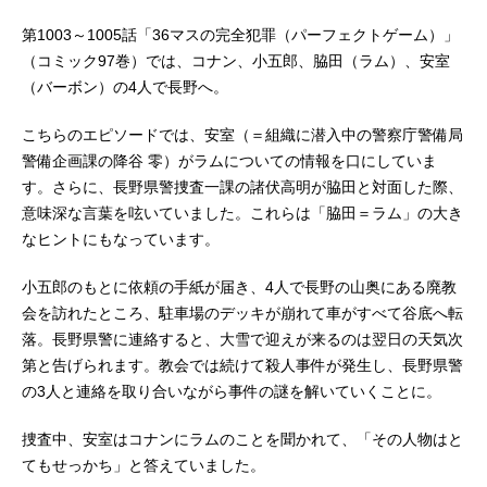
第1003～1005話「36マスの完全犯罪（パーフェクトゲーム）」
（コミック97巻）では、コナン、小五郎、脇田（ラム）、安室
（バーボン）の4人で長野へ。
こちらのエピソードでは、安室（＝組織に潜入中の警察庁警備局
警備企画課の降谷 零）がラムについての情報を口にしていま
す。さらに、長野県警捜査一課の諸伏高明が脇田と対面した際、
意味深な言葉を呟いていました。これらは「脇田＝ラム」の大き
なヒントにもなっています。
小五郎のもとに依頼の手紙が届き、4人で長野の山奥にある廃教
会を訪れたところ、駐車場のデッキが崩れて車がすべて谷底へ転
落。長野県警に連絡すると、大雪で迎えが来るのは翌日の天気次
第と告げられます。教会では続けて殺人事件が発生し、長野県警
の3人と連絡を取り合いながら事件の謎を解いていくことに。
捜査中、安室はコナンにラムのことを聞かれて、「その人物はと
てもせっかち」と答えていました。