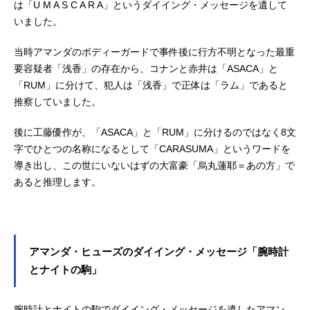
は「U M A S C A R A」というダイイング・メッセージを遺して
いました。
当時アマンダのボディーガードで事件後に行方不明となった最重
要容疑者「浅香」の存在から、コナンと赤井は「ASACA」と
「RUM」に分けて、犯人は「浅香」で正体は「ラム」であると
推察していました。
後に工藤優作が、「ASACA」と「RUM」に分けるのではなく8文
字でひとつの名称になるとして「CARASUMA」というワードを
導き出し、この世にいないはずの大富豪「烏丸蓮耶＝あの方」で
あると推理します。
アマンダ・ヒューズのダイイング・メッセージ「腕時計
とナイトの駒」
腕時計とナイトの駒でダイイング・メッセージを遺したアマン