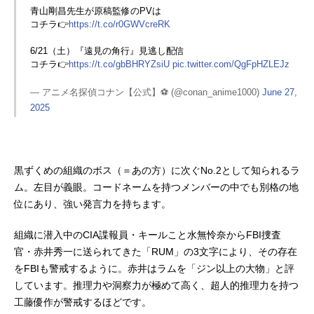
ていることから、江戸川コナンは
青山剛昌先生が原稿監修のPVは
「黒ずくめの組織」と呼んでいま
コチラ👉
https://t.co/r0GWVcreRK
す。組織の目的や「あの方」の正体
6/21（土）『遠見の角行』見逃し配信
とは果たして……？本稿では黒ずく
コチラ👉
https://t.co/gbBHRYZsiU
pic.twitter.com/QgFpHZLEJz
めの組織のメンバー、過去に所属し
ていたメンバーを総まとめ。組織図
— アニメ名探偵コナン【公式】⚽️ (@conan_anime1000)
June 27,
やメンバーの一覧表とともに、キャ
2025
ラクター情報をおさらいしていきま
す。また、黒ずくめの組織のメンバ
ーは、作品の重要な部分に関わって
いるキャラクターでもあるため、紹
黒ずくめの組織のボス（＝あの方）に次ぐNo.2として知られるラ
介にはネタバレが含まれます。注意
ム。左目が義眼。コードネームを持つメンバーの中でも別格の地
しながらご覧ください。 黒ずくめ
位にあり、強い発言力を持ちます。
の組織とは？◤黒ずくめの謀略［上
陸］◢⚔️まもなく放送スタート⚔️FBI
組織に潜入中のCIA諜報員・キールこと水無怜奈からFBI捜査
vs黒ずくめの組織の戦いはいかに‼皆
官・赤井秀一に送られてきた「RUM」の3文字により、その存在
さんもテレビの前で戦いに備えてく
ださい！#黒ずくめの謀略上陸#名探
をFBIも警戒するように。赤井はラムを「ジン以上の大物」と評
偵コナンpic.twitter.com/9Xqgqc1SjD
しています。推理力や洞察力が極めて高く、超人的推理力を持つ
—アニメ名探偵コナン【公式...
工藤優作が警戒するほどです。