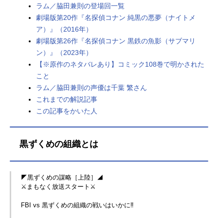
ラム／脇田兼則の登場回一覧
劇場版第20作『名探偵コナン 純黒の悪夢（ナイトメ
ア）』（2016年）
劇場版第26作『名探偵コナン 黒鉄の魚影（サブマリ
ン）』（2023年）
【※原作のネタバレあり】コミック108巻で明かされた
こと
ラム／脇田兼則の声優は千葉 繁さん
これまでの解説記事
この記事をかいた人
黒ずくめの組織とは
◤黒ずくめの謀略［上陸］◢
⚔️まもなく放送スタート⚔️
FBI vs 黒ずくめの組織の戦いはいかに‼