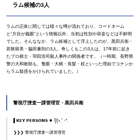
ラム候補の3人
ラムの正体に関しては様々な噂が流れており、コードネーム
と“片目が義眼”という情報以外、当初は性別や容姿などは不鮮明
でした。そんななか、ラム候補として浮上したのが、黒田兵衛・
若狭留美・脇田兼則の3人。奇しくもこの3人は、17年前に起き
たプロ棋士・羽田浩司殺人事件の関係者です。（一時期、長野県
警の大和敢助も、隻眼・大柄・長髪・杖といった理由でコナンか
らラム疑惑をかけられていました。）
警視庁捜査一課管理官・黒田兵衛
▌𝗞𝗘𝗬 𝗣𝗘𝗥𝗦𝗢𝗡𝗦 ✸ ꧂.ﾟ･*.
❯❯❯ 警視庁捜査一課管理官