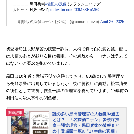
＿＿＿＿ 黒田兵衛
#隻眼の残像
(フラッシュバック)
大ヒット上映中👓⋆͛
pic.twitter.com/99M7SEpM69
— 劇場版名探偵コナン【公式】 (@conan_movie)
April 26, 2025
初登場時は長野県警の捜査一課長。大柄で真っ白な髪と髭、顔に
は火傷のあとが残り右目は義眼。その風貌から、コナンはラムで
はないかと疑念を抱いていました。
黒田は10年近く意識不明で入院しており、50歳にして警察庁か
ら長野県警に出向していましたが、後に警視庁に異動。松本清長
の後任として警視庁捜査一課の管理官を務めています。17年前の
羽田浩司殺人事件の関係者。
関連記事
謎の多い黒田管理官の人物像や過去
とは？ 『名探偵コナン』警視庁捜
査一課管理官・黒田兵衛の情報まと
め｜登場回一覧&「17年前の真相」