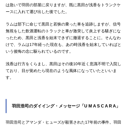
は急いで羽田の部屋に戻りますが、既に黒田が浅香をトランクケ
ースに入れて運び出した後でした。
ラムは部下に命じて黒田と若狭の乗った車を追跡しますが、信号
無視をした飲酒運転のトラックと車が激突して炎上する騒ぎにな
ったため、黒田と浅香を始末できずに撤退することに。そんなわ
けで、ラムは17年経った現在も、あの時浅香を始末していればと
いう後悔の念に駆られているのです。
浅香は行方をくらまし、黒田はその後10年近く意識不明で入院し
ており、目が覚めたら現在のような風体になっていたといいま
す。
羽田浩司のダイイング・メッセージ「U M A S C A R A」
羽田浩司とアマンダ・ヒューズが殺害された17年前の事件。羽田