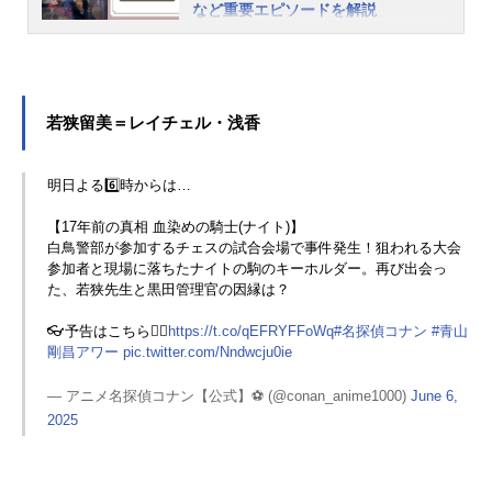
など重要エピソードを解説
『名探偵コナン』は、週刊少年サン
デー（小学館）にて1994年より連載
中の青山剛昌先生が描く人気推理漫
画。TVアニメシリーズは長きにわた
若狭留美＝レイチェル・浅香
り親しまれ、劇場版も大ヒットを記
録しています。探偵たちの活躍と同
時に警察組織についても緻密に描か
明日よる6️⃣時からは…
れており、魅力的な警察官たちが多
【17年前の真相 血染めの騎士(ナイト)】
く登場。警視庁捜査一課管理官の黒
白鳥警部が参加するチェスの試合会場で事件発生！狙われる大会
田兵衛は初登場時から怪しげなオー
参加者と現場に落ちたナイトの駒のキーホルダー。再び出会っ
ラを纏い、黒ずくめの組織のNo.2で
た、若狭先生と黒田管理官の因縁は？
あるラム候補にも挙がっていまし
た。果たしてその正体は……？本稿
👓予告はこちら🕵️‍♂️
https://t.co/qEFRYFFoWq
#名探偵コナン
#青山
では、そんな黒田兵衛の情報をまと
剛昌アワー
pic.twitter.com/Nndwcju0ie
めてご紹介。人物像や過去、登場回
— アニメ名探偵コナン【公式】⚽️ (@conan_anime1000)
June 6,
一覧、重要エピソードも解説してい
2025
きます。※本稿には、『名探偵コナ
ン』の一部ネタバレが含まれます。
黒田兵衛（くろだひょうえ）の人