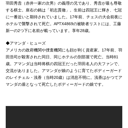
羽田秀𠮷（赤井一家の次男）の義理の兄であり、秀𠮷が最も尊敬
する棋士。座右の銘は「初志貫徹」。生前は四冠王に輝き、七冠
に一番近いと期待されていました。17年前、チェスの大会前夜に
ホテルで襲撃されて死亡。APTX4869の被験者リストには、工藤
新一の2つ下に名前が載っています。享年28歳。
◆アマンダ・ヒューズ
アメリカの政府機関や捜査機関にも顔が利く資産家。17年前、羽
田浩司が殺害された同日、同じホテルの別部屋で死亡。当時81
歳。アマンダは当時将棋の四冠王だった羽田名人の大ファンで、
交流がありました。アマンダが娘のように育てたボディーガード
のレイチェル・浅香（当時20歳）は消息不明に。浅香はかつてア
マンダの盾となって死亡したボディーガードの娘です。