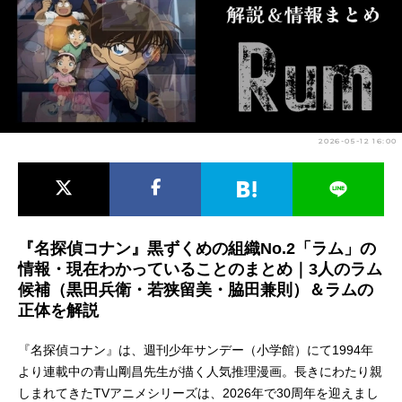
アニメ映画一覧
実写化映画一覧
今期アニメ曜日別一覧
春アニメ
夏アニメ
2026-05-12 16:00
秋アニメ
冬アニメ
男性声優/女性声優一覧
FOLLOW US
『名探偵コナン』黒ずくめの組織No.2「ラム」の
情報・現在わかっていることのまとめ｜3人のラム
候補（黒田兵衛・若狭留美・脇田兼則）＆ラムの
正体を解説
『名探偵コナン』は、週刊少年サンデー（小学館）にて1994年
より連載中の青山剛昌先生が描く人気推理漫画。長きにわたり親
しまれてきたTVアニメシリーズは、2026年で30周年を迎えまし