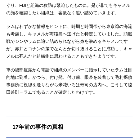
ぐり、FBIと組織の攻防は緊迫したものに。是が非でもキャメル
の顔を確認したい組織は、容赦なく追い詰めていきます。
ラムはわずかな情報をヒントに、時期と時間帯から東京湾の海流
も考慮し、キャメルが海猿島へ逃げたと特定していました。頭脳
戦でジンやラムに追い詰められながら身を潜めるキャメルです
が、赤井とコナンの策でなんとか切り抜けることに成功し、キャ
メルは死んだと組織側に思わせることもできたようです。
車の後部座席から電話で組織のメンバーに指示していたラムは目
的地に到着。かつら、付け髭、付け歯、眼帯を装着して毛利探偵
事務所に視線を送りながら米花いろは寿司の店内へ。こうして脇
田兼則＝ラムであることが確定したわけです。
17年前の事件の真相