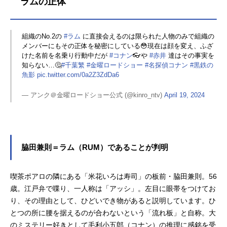
ラムの正体
組織のNo.2の
#ラム
に直接会えるのは限られた人物のみで組織の
メンバーにもその正体を秘密にしている😳現在は顔を変え、ふざ
けた名前を名乗り行動中だが
#コナン
👓や
#赤井
達はその事実を
知らない…🤔
#千葉繁
#金曜ロードショー
#名探偵コナン
#黒鉄の
魚影
pic.twitter.com/0a2Z3ZdDa6
— アンク＠金曜ロードショー公式 (@kinro_ntv)
April 19, 2024
脇田兼則＝ラム（RUM）であることが判明
喫茶ポアロの隣にある「米花いろは寿司」の板前・脇田兼則。56
歳。江戸弁で喋り、一人称は「アッシ」。左目に眼帯をつけてお
り、その理由として、ひどいでき物があると説明しています。ひ
とつの所に腰を据えるのが合わないという「流れ板」と自称。大
のミステリー好きとして毛利小五郎（コナン）の推理に感銘を受