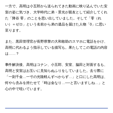
一方で、高明は小五郎から送られてきた動画に映り込んでいた安
室の姿に気づき、大学時代に弟・景光が親友として紹介してくれ
た「降谷 零」のことを思い出していました。そして「零（れ
い）＝ゼロ」という名前から弟の遺品を届けた人物「0」に思い
至ります。
また、黒田管理官が長野県警の大和敢助のスマホに電話をかけ、
高明に代わるよう指示している描写も。果たしてこの電話の内容
は……？
事件解決後、高明はコナン、小五郎、安室、脇田と対面するも、
高明と安室はお互いに見知らぬふりをしていました。去り際に
「一刻千金…一寸の光陰軽んずべからず…」と口にした高明は、
何やら含みを持たせて「時は金なり…──と言いますしね…」と
心の中で呟いています。