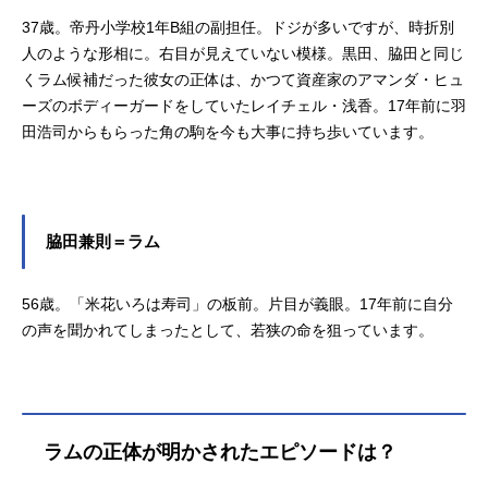
物像▌??????????✸꧂.ﾟ･*.❯❯❯警
37歳。帝丹小学校1年B組の副担任。ドジが多いですが、時折別
視庁捜査一課管理官＿＿＿＿黒田兵
衛#隻眼の残像(フラッシュバック)大
人のような形相に。右目が見えていない模様。黒田、脇田と同じ
ヒット上映中?⋆͛pic.twitter.com/99M7
くラム候補だった彼女の正体は、かつて資産家のアマンダ・ヒュ
SEpM69—劇場版名探偵コナン【公
ーズのボディーガードをしていたレイチェル・浅香。17年前に羽
式】(@conan_movie)April26,2025
田浩司からもらった角の駒を今も大事に持ち歩いています。
【警視庁捜査一課管理官】階級：
警視年齢：50歳CV：岸野幸正さん初
登場時は長野県警の捜査一課長。大
柄で真っ白な髪と髭、顔には火傷の
脇田兼則＝ラム
跡が残り右目は義眼。10年近く意識
不明で入院しており、50歳にして警
察庁から長野県警に出向してきま
56歳。「米花いろは寿司」の板前。片目が義眼。17年前に自分
し...
の声を聞かれてしまったとして、若狭の命を狙っています。
ラムの正体が明かされたエピソードは？