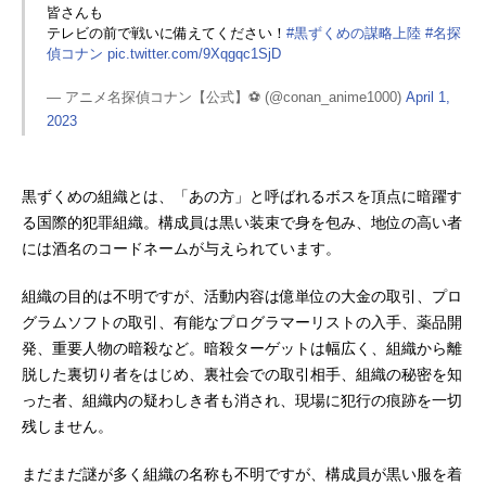
皆さんも
テレビの前で戦いに備えてください！
#黒ずくめの謀略上陸
#名探
偵コナン
pic.twitter.com/9Xqgqc1SjD
— アニメ名探偵コナン【公式】⚽️ (@conan_anime1000)
April 1,
2023
黒ずくめの組織とは、「あの方」と呼ばれるボスを頂点に暗躍す
る国際的犯罪組織。構成員は黒い装束で身を包み、地位の高い者
には酒名のコードネームが与えられています。
組織の目的は不明ですが、活動内容は億単位の大金の取引、プロ
グラムソフトの取引、有能なプログラマーリストの入手、薬品開
発、重要人物の暗殺など。暗殺ターゲットは幅広く、組織から離
脱した裏切り者をはじめ、裏社会での取引相手、組織の秘密を知
った者、組織内の疑わしき者も消され、現場に犯行の痕跡を一切
残しません。
まだまだ謎が多く組織の名称も不明ですが、構成員が黒い服を着