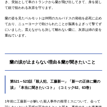
き、突如として車のトランクから蘭が飛び出してきて、身を挺し
て銃で狙われる灰原を守ります。
蘭の姿を見たベルモットは仲間のカルバドスの発砲を必死に止め
ており、ニューヨークで助けられたことが脳裏をよぎって撃てず
にいました。震えながらも決して離れない蘭に、灰原は姉の姿を
重ねています。
蘭の涙が止まらない理由＆蘭が聞きたいこと
第521～523話「殺人犯、工藤新一」「新一の正体に蘭の
涙」「本当に聞きたいコト」（コミック62、63巻）
1年前に工藤新一が解いた殺人事件の推理ミスについて、会って