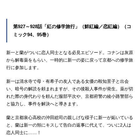
第927～928話「紅の修学旅行」（鮮紅編／恋紅編）（コ
ミック94、95巻）
新一と蘭がついに恋人同士となる必見エピソード。コナンは灰原
から解毒薬をもらい、一時的に新一の姿に戻って京都への修学旅
行に参加します。
新一は清水寺で母・有希子の友人である女優の鞍知景子と出会
い、暗号の解読を頼まれますが、その後殺人事件が発生。薬が切
れた際の身代わりを頼んだ服部平次や、京都府警の綾小路警部ら
と協力し、事件を解決へと導きます。
蘭と京都泉心高校の沖田総司の親しげな様子に新一が妬いている
と、蘭は新一の頬にキスして告白の返事に代えて、ついに2人は
恋人同士に……！