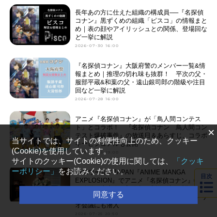
長年あの方に仕えた組織の構成員──『名探偵
コナン』黒ずくめの組織「ピスコ」の情報まと
め｜表の顔やアイリッシュとの関係、登場回な
ど一挙に解説
2026-07-30 16:00
『名探偵コナン』大阪府警のメンバー一覧&情
報まとめ｜推理の切れ味も抜群！ 平次の父・
服部平蔵&和葉の父・遠山銀司郎の階級や注目
回など一挙に解説
2026-07-28 16:00
アニメ『名探偵コナン』が「鳥人間コンテス
ト」とコラボ！ 『名探偵コナン 鳥人間コン
×
テスト爆破事件』の放送日＆あらすじ、コラボ
当サイトでは、サイトの利便性向上のため、クッキー
キービジュアルも公開
(Cookie)を使用しています。
2026-07-26 19:00
サイトのクッキー(Cookie)の使用に関しては、
「クッキ
ーポリシー」
をお読みください。
NHKワールドJAPAN『ANIME MANGA
目次
EXPLOSION』でアニメ『名探偵コナン』特集
を放送、山本泰一郎監督が制作秘話を語る！
同意する
アニメオリジナルエピソードが生まれるシナリ
オ会議にも潜入
2026-07-25 20:50