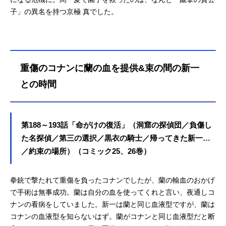
子」の異名を持つ京極 真でした。
重傷のコナンに蘭の血を提供&束の間の新一
との時間
第188～193話「命がけの復活」（洞窟の探偵団／負傷し
た名探偵／第三の選択／黒衣の騎士／帰ってきた新一…
／約束の場所）（コミック25、26巻）
拳銃で撃たれて重傷を負ったコナンでしたが、蘭の輸血のおかげ
で手術は無事成功。蘭は自分の血を使ってくれと言い、夜通しコ
ナンの看病をしていました。新一は蘭と同じ血液型ですが、蘭は
コナンの血液型を知らないはず。蘭がコナンと同じ血液型だと断