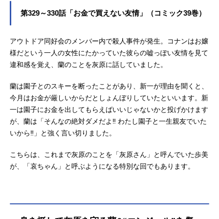
第329～330話「お金で買えない友情」（コミック39巻）
アウトドア同好会のメンバー内で殺人事件が発生。コナンはお嬢
様だという一人の女性にたかっていた彼らの嘘っぽい友情を見て
違和感を覚え、蘭のことを灰原に話していました。
蘭は園子とのスキーを断ったことがあり、新一が理由を聞くと、
今月はお金が厳しいからだとしょんぼりしていたといいます。新
一は園子にお金を出してもらえばいいじゃないかと投げかけます
が、蘭は「そんなの絶対ダメだよ‼︎ わたし園子と一生親友でいた
いから‼︎」と強く言い切りました。
こちらは、これまで灰原のことを「灰原さん」と呼んでいた歩美
が、「哀ちゃん」と呼ぶようになる特別な回でもあります。