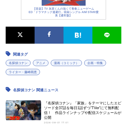
【音楽】TV 灰原くんの強くて青春ニューゲーム
ED「ドラマチック逃避行」収録シングル AIM STAR/愛
美【通常盤】
関連タグ
名探偵コナン
アニメ
漫画（コミック）
企画・特集
ライター・藤崎萌恵
名探偵コナン 関連ニュース
『名探偵コナン』「家族」をテーマにしたエピ
ソード全37話を毎日1話ずつ“TVer”にて無料配
信！ 作品ラインナップや配信スケジュールが
公開
2026-08-01 17:01