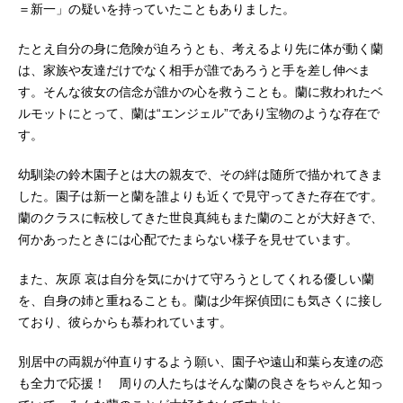
＝新一」の疑いを持っていたこともありました。
たとえ自分の身に危険が迫ろうとも、考えるより先に体が動く蘭
は、家族や友達だけでなく相手が誰であろうと手を差し伸べま
す。そんな彼女の信念が誰かの心を救うことも。蘭に救われたベ
ルモットにとって、蘭は“エンジェル”であり宝物のような存在で
す。
幼馴染の鈴木園子とは大の親友で、その絆は随所で描かれてきま
した。園子は新一と蘭を誰よりも近くで見守ってきた存在です。
蘭のクラスに転校してきた世良真純もまた蘭のことが大好きで、
何かあったときには心配でたまらない様子を見せています。
また、灰原 哀は自分を気にかけて守ろうとしてくれる優しい蘭
を、自身の姉と重ねることも。蘭は少年探偵団にも気さくに接し
ており、彼らからも慕われています。
別居中の両親が仲直りするよう願い、園子や遠山和葉ら友達の恋
も全力で応援！ 周りの人たちはそんな蘭の良さをちゃんと知っ