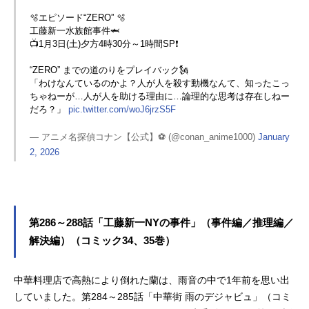
🫧エピソード“ZERO” 🫧
工藤新一水族館事件🦈
📺1月3日(土)夕方4時30分～1時間SP❗
“ZERO” までの道のりをプレイバック🗽
「わけなんているのかよ？人が人を殺す動機なんて、知ったこっ
ちゃねーが…人が人を助ける理由に…論理的な思考は存在しねー
だろ？」
pic.twitter.com/woJ6jrzS5F
— アニメ名探偵コナン【公式】⚽️ (@conan_anime1000)
January
2, 2026
第286～288話「工藤新一NYの事件」（事件編／推理編／
解決編）（コミック34、35巻）
中華料理店で高熱により倒れた蘭は、雨音の中で1年前を思い出
していました。第284～285話「中華街 雨のデジャビュ」（コミ