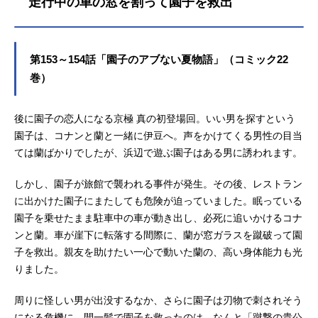
走行中の車の窓を割って園子を救出
第153～154話「園子のアブない夏物語」（コミック22
巻）
後に園子の恋人になる京極 真の初登場回。いい男を探すという
園子は、コナンと蘭と一緒に伊豆へ。声をかけてくる男性の目当
ては蘭ばかりでしたが、浜辺で遊ぶ園子はある男に誘われます。
しかし、園子が旅館で襲われる事件が発生。その後、レストラン
に出かけた園子にまたしても危険が迫っていました。眠っている
園子を乗せたまま駐車中の車が動き出し、必死に追いかけるコナ
ンと蘭。車が崖下に転落する間際に、蘭が窓ガラスを蹴破って園
子を救出。親友を助けたい一心で動いた蘭の、高い身体能力も光
りました。
周りに怪しい男が出没するなか、さらに園子は刃物で刺されそう
になる危機に。間一髪で園子を救ったのは、なんと「蹴撃の貴公