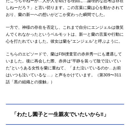
たこっちゃねーが…人が人を助ける理由に…論理的な思考は存在
しねーだろ？」と言い切ります。この言葉に蘭は心を動かされて
おり、蘭の新一への想いがどこか変わった瞬間でした。
一方で、神様の存在を否定し、これまで自分にエンジェルは微笑
んでくれなかったというベルモットは、新一と蘭の言葉や行動に
心を打たれていました。彼女は蘭を“エンジェル”と呼ぶように。
こちらのエピソードで、蘭はFBI捜査官の赤井秀一にも遭遇して
いました。後に再会した際、赤井は“平静を装って陰で泣いてい
た”というある女性を蘭に重ねて、「また泣いているのか…お前
はいつも泣いているな…」と声をかけています。（第309〜311
話「黒の組織との接触」）
「わたし園子と一生親友でいたいから‼︎」