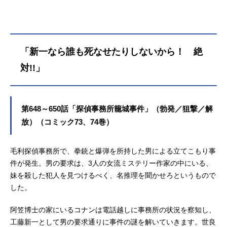
「新一なら誰も死なせたりしないから！ 絶
対!!」
第648～650話「探偵事務所籠城事件」（勃発／狙撃／解
放）（コミック73、74巻）
毛利探偵事務所で、拳銃と爆弾を所持した男による立てこもり事
件が発生。男の要求は、3人の女流ミステリー作家の中にいる、
妹を殺した犯人を見つけるべく、名推理を聞かせろというもので
した。
阿笠博士の家にいるコナンは電話越しに事務所の状況を察知し、
工藤新一として男の要求通りに事件の謎を解いていきます。世良