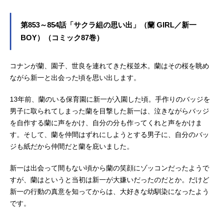
第853～854話「サクラ組の思い出」（蘭 GIRL／新一
BOY）（コミック87巻）
コナンが蘭、園子、世良を連れてきた桜並木。蘭はその桜を眺め
ながら新一と出会った頃を思い出します。
13年前、蘭のいる保育園に新一が入園した頃。手作りのバッジを
男子に取られてしまった蘭を目撃した新一は、泣きながらバッジ
を自作する蘭に声をかけ、自分の分も作ってくれと声をかけま
す。そして、蘭を仲間はずれにしようとする男子に、自分のバッ
ジも紙だから仲間だと蘭を庇いました。
新一は出会って間もない頃から蘭の笑顔にゾッコンだったようで
すが、蘭はというと当初は新一が大嫌いだったのだとか。だけど
新一の行動の真意を知ってからは、大好きな幼馴染になったよう
です。