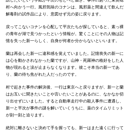
話したいという手紙が平次のもとへと届き、事件のあった東奥穂
村へ向かう一行。風邪気味のコナンは、風邪薬と間違えて飲んだ
解毒剤の試作品により、意図せず元の姿に戻ります。
戻ってこないコナンを心配して平次たちが探していると、素っ裸
の青年が湖で見つかったという情報が。驚くことにその人物は記
憶を失った新一らしく、自身が何者か分からないといいます。
蘭は再会した新一に違和感を覚えていました。記憶喪失の新一に
は心を動かされなかった蘭ですが、山神・死羅神の格好をした人
物が現れると涙が止まらなくなります。彼こそ本当の新一であ
り、蘭の待ち焦がれた人だったのです。
村で起きた事件の解決後、一行は東京へと戻りますが、新一と蘭
はお互いに聞きたいことや言いたいことがあるのに、なかなか切
り出せずにいました。すると自動車走行中の殺人事件に遭遇し、
新一と平次が事件の謎を解いていくうちに、薬のタイムリミット
が刻一刻と迫ります。
絶対に離さないと決めて手を握っても、新一はまた遠くに行って