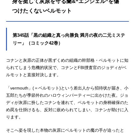
身を挺して灰原を守る蘭&“エンジェル”を傷
つけたくないベルモット
第345話「黒の組織と真っ向勝負 満月の夜の二元ミステ
リー」（コミック42巻）
コナンと灰原の正体が黒ずくめの組織の幹部格・ベルモットに知
られてしまう危機的状況で、コナンとFBI捜査官のジョディがベ
ルモットと直接対決します。
「vermouth」(＝ベルモット)という差出人から招待状が届き、小
五郎たちが季節外れのハロウィンパーティーに出かけた夜。ジョ
ディが灰原に扮したコナンを連れて、ベルモットの身柄確保のた
め罠を仕掛けるも、反対に嵌められてしまい、コナンが助けに入
ります。
そこへ姿を現した本物の灰原にベルモットの魔の手が迫ったと