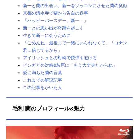
新一と蘭の出会い、新一をゾッコンにさせた蘭の笑顔
京都の清水寺で蘭から告白の返事
「ハッピーバースデー、新一…」
新一との思い出が奇跡を起こす
生きて新一に会うために
「ごめんね…最後まで一緒にいられなくて」「コナン
君…信じてるから」
アイリッシュとの対峙で銃弾を避ける
ピンガとの対峙&灰原に「もう大丈夫だからね」
愛に満ちた蘭の言葉
これまでの解説記事
この記事をかいた人
毛利 蘭のプロフィール&魅力