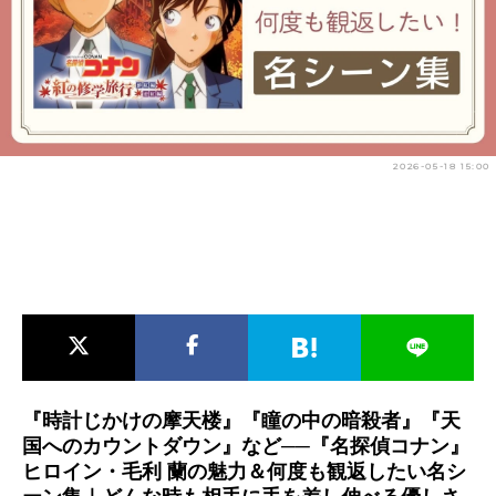
アニメ映画一覧
実写化映画一覧
今期アニメ曜日別一覧
春アニメ
夏アニメ
2026-05-18 15:00
秋アニメ
冬アニメ
男性声優/女性声優一覧
FOLLOW US
『時計じかけの摩天楼』『瞳の中の暗殺者』『天
国へのカウントダウン』など──『名探偵コナン』
ヒロイン・毛利 蘭の魅力＆何度も観返したい名シ