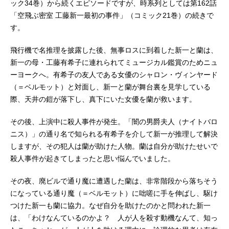
ック34巻）から続くエピソードですが、時系列としては第162話
「空飛ぶ密室 工藤新一最初の事件」（コミック21巻）の続きで
す。
飛行機で名推理を披露した後、無事ロスに到着した新一と蘭は、
新一の母・工藤有希子に連れられてミュージカル鑑賞のためニュ
ーヨークへ。有希子の友人である女優のシャロン・ヴィンヤード
（＝ベルモット）と対面し、新一と蘭が舞台裏を見学している
際、天井の鎧が落下し、真下にいた女優を蘭が救います。
その後、上演中に殺人事件が発生。「闇の男爵夫人（ナイトバロ
ニス）」の通り名で知られる有希子を介して新一が推理して解決
しますが、その犯人は蘭が助けた人物。蘭は自分が助けたせいで
殺人事件が起きてしまったと思い悩んでいました。
その夜、廃ビルで通り魔に遭遇した蘭は、非常階段から落ちそう
になっている通り魔（＝ベルモット）に咄嗟に手を伸ばし、駆け
つけた新一も蘭に協力。なぜ自分を助けたのかと問われた新一
は、「わけなんているのかよ？ 人が人を殺す動機なんて、知っ