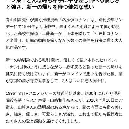
ーン集｜どんな時も相手に手を差し伸べる優しさ
と強さ、新一の帰りを待つ健気な想い
青山剛昌先生が描く推理漫画『名探偵コナン』は、週刊少年サン
デーにて1994年より連載中。黒ずくめの組織によって体が幼児
化した高校生探偵・工藤新一が、正体を隠して「江戸川コナン」
と名乗り、組織の動向を探りながら数々の事件を解決に導く大人
気作品です。
新一の幼馴染である毛利 蘭は、優しくて強い本作のヒロイン。
コナンに姉のように接しながら、必ず戻ると誓った新一の帰りを
健気に待ち続けています。新一がロンドンで想いを告げた後、蘭
が京都の清水寺で返事をして、2人はついに恋人同士に。
1996年のTVアニメシリーズ放送開始以来、約30年にわたり毛利
蘭役を演じられた声優・山崎和佳奈さんが、2026年4月18日にご
逝去。山崎さんの透明感のある声からは、蘭の内面にも宿る美し
さ、強さ、優しさ、可愛らしさが溢れ、これまで私たち視聴者に
たくさんの愛と感動を届けてくれました。