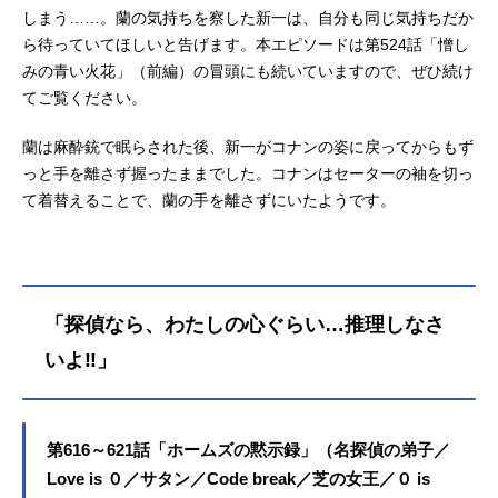
しまう……。蘭の気持ちを察した新一は、自分も同じ気持ちだか
ら待っていてほしいと告げます。本エピソードは第524話「憎し
みの青い火花」（前編）の冒頭にも続いていますので、ぜひ続け
てご覧ください。
蘭は麻酔銃で眠らされた後、新一がコナンの姿に戻ってからもず
っと手を離さず握ったままでした。コナンはセーターの袖を切っ
て着替えることで、蘭の手を離さずにいたようです。
「探偵なら、わたしの心ぐらい…推理しなさ
いよ‼」
第616～621話「ホームズの黙示録」（名探偵の弟子／
Love is ０／サタン／Code break／芝の女王／０ is