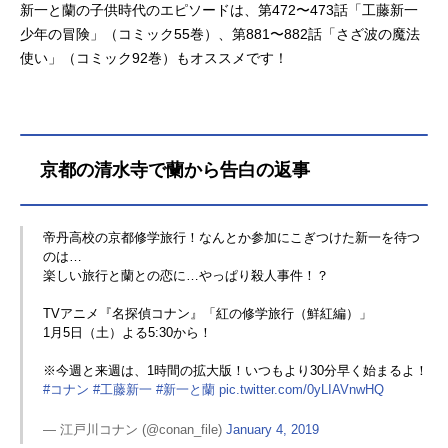
新一と蘭の子供時代のエピソードは、第472〜473話「工藤新一
少年の冒険」（コミック55巻）、第881〜882話「さざ波の魔法
使い」（コミック92巻）もオススメです！
京都の清水寺で蘭から告白の返事
帝丹高校の京都修学旅行！なんとか参加にこぎつけた新一を待つ
のは…
楽しい旅行と蘭との恋に…やっぱり殺人事件！？
TVアニメ『名探偵コナン』「紅の修学旅行（鮮紅編）」
1月5日（土）よる5:30から！
※今週と来週は、1時間の拡大版！いつもより30分早く始まるよ！
#コナン
#工藤新一
#新一と蘭
pic.twitter.com/0yLIAVnwHQ
— 江戸川コナン (@conan_file)
January 4, 2019