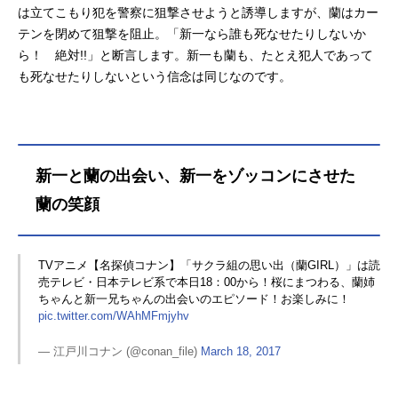
は立てこもり犯を警察に狙撃させようと誘導しますが、蘭はカー
テンを閉めて狙撃を阻止。「新一なら誰も死なせたりしないか
ら！ 絶対!!」と断言します。新一も蘭も、たとえ犯人であって
も死なせたりしないという信念は同じなのです。
新一と蘭の出会い、新一をゾッコンにさせた
蘭の笑顔
TVアニメ【名探偵コナン】「サクラ組の思い出（蘭GIRL）」は読
売テレビ・日本テレビ系で本日18：00から！桜にまつわる、蘭姉
ちゃんと新一兄ちゃんの出会いのエピソード！お楽しみに！
pic.twitter.com/WAhMFmjyhv
— 江戸川コナン (@conan_file)
March 18, 2017