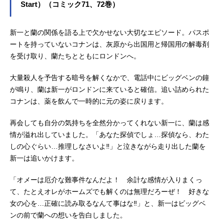
Start）（コミック71、72巻）
新一と蘭の関係を語る上で欠かせない大切なエピソード。パスポ
ートを持っていないコナンは、灰原から出国用と帰国用の解毒剤
を受け取り、蘭たちとともにロンドンへ。
大量殺人を予告する暗号を解くなかで、電話中にビッグベンの鐘
が鳴り、蘭は新一がロンドンに来ていると確信。追い詰められた
コナンは、薬を飲んで一時的に元の姿に戻ります。
再会しても自分の気持ちを全然分かってくれない新一に、蘭は感
情が溢れ出していました。「あなた探偵でしょ…探偵なら、わた
しの心ぐらい…推理しなさいよ‼」と泣きながら走り出した蘭を
新一は追いかけます。
「オメーは厄介な難事件なんだよ！ 余計な感情が入りまくっ
て、たとえオレがホームズでも解くのは無理だろーぜ！ 好きな
女の心を…正確に読み取るなんて事はな‼」と、新一はビッグベ
ンの前で蘭への想いを告白しました。