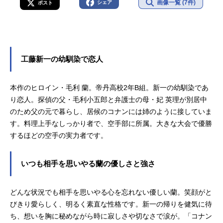
画像一覧 (7件)
シェア
ポスト
工藤新一の幼馴染で恋人
本作のヒロイン・毛利 蘭。帝丹高校2年B組。新一の幼馴染であ
り恋人。探偵の父・毛利小五郎と弁護士の母・妃 英理が別居中
のため父の元で暮らし、居候のコナンには姉のように接していま
す。料理上手なしっかり者で、空手部に所属。大きな大会で優勝
するほどの空手の実力者です。
いつも相手を思いやる蘭の優しさと強さ
どんな状況でも相手を思いやる心を忘れない優しい蘭。笑顔がと
びきり愛らしく、明るく素直な性格です。新一の帰りを健気に待
ち、想いを胸に秘めながら時に寂しさや切なさで涙が。「コナン