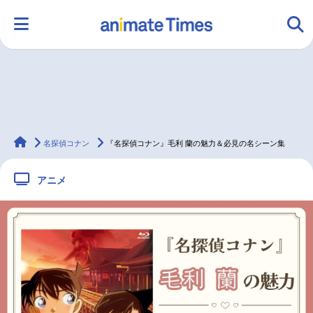
HOME
ランキング
アニメ
声優
animateTimes
ラジオ
みんなの声
グッズ
映画
名探偵コナン
『名探偵コナン』毛利 蘭の魅力＆必見の名シーン集
アニメ
マンガ・ラノベ
ゲーム・アプリ
音楽
コスプレ
2.5次元
配信・Vtuber
トレンド
無料マンガ
最新記事一覧
アニメ記事一覧
声優記事一覧