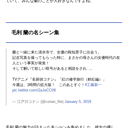
ていて、みんな蘭のことが大好きなんですよね。
毛利 蘭の名シーン集
蘭と一緒に来た清水寺で、女優の鞍知景子に出会う。
記念写真を撮ってもらった時に、まさかの母さんの女優時代の友
人という事実が発覚！
そして解いて欲しい暗号があると相談をされ…。
TVアニメ『名探偵コナン』「紅の修学旅行（鮮紅編）」
今週は、1時間の拡大版！ このあとすぐ！
#工藤新一
pic.twitter.com/i2aJeCCtf9
— 江戸川コナン (@conan_file)
January 5, 2019
毛利 蘭の魅力が詰まった名シーンを集めました。彼女の優し