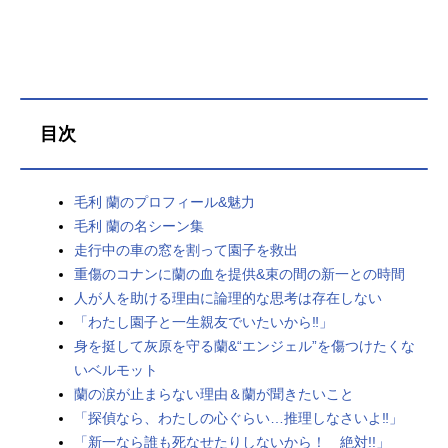
目次
毛利 蘭のプロフィール&魅力
毛利 蘭の名シーン集
走行中の車の窓を割って園子を救出
重傷のコナンに蘭の血を提供&束の間の新一との時間
人が人を助ける理由に論理的な思考は存在しない
「わたし園子と一生親友でいたいから‼︎」
身を挺して灰原を守る蘭&“エンジェル”を傷つけたくな
いベルモット
蘭の涙が止まらない理由＆蘭が聞きたいこと
「探偵なら、わたしの心ぐらい…推理しなさいよ‼」
「新一なら誰も死なせたりしないから！ 絶対!!」