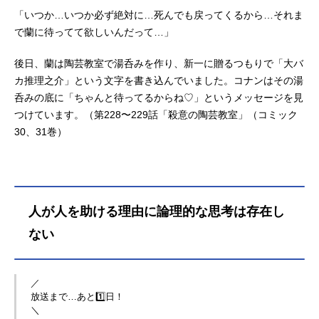
「いつか…いつか必ず絶対に…死んでも戻ってくるから…それま
で蘭に待ってて欲しいんだって…」
後日、蘭は陶芸教室で湯呑みを作り、新一に贈るつもりで「大バ
カ推理之介」という文字を書き込んでいました。コナンはその湯
呑みの底に「ちゃんと待ってるからね♡」というメッセージを見
つけています。（第228〜229話「殺意の陶芸教室」（コミック
30、31巻）
人が人を助ける理由に論理的な思考は存在し
ない
／
放送まで…あと1️⃣日！
＼