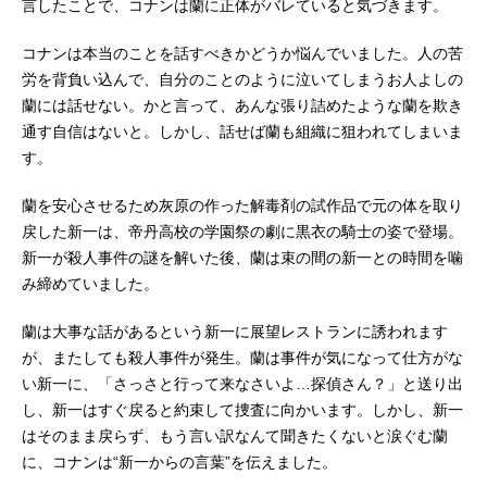
言したことで、コナンは蘭に正体がバレていると気づきます。
コナンは本当のことを話すべきかどうか悩んでいました。人の苦
労を背負い込んで、自分のことのように泣いてしまうお人よしの
蘭には話せない。かと言って、あんな張り詰めたような蘭を欺き
通す自信はないと。しかし、話せば蘭も組織に狙われてしまいま
す。
蘭を安心させるため灰原の作った解毒剤の試作品で元の体を取り
戻した新一は、帝丹高校の学園祭の劇に黒衣の騎士の姿で登場。
新一が殺人事件の謎を解いた後、蘭は束の間の新一との時間を噛
み締めていました。
蘭は大事な話があるという新一に展望レストランに誘われます
が、またしても殺人事件が発生。蘭は事件が気になって仕方がな
い新一に、「さっさと行って来なさいよ…探偵さん？」と送り出
し、新一はすぐ戻ると約束して捜査に向かいます。しかし、新一
はそのまま戻らず、もう言い訳なんて聞きたくないと涙ぐむ蘭
に、コナンは“新一からの言葉”を伝えました。