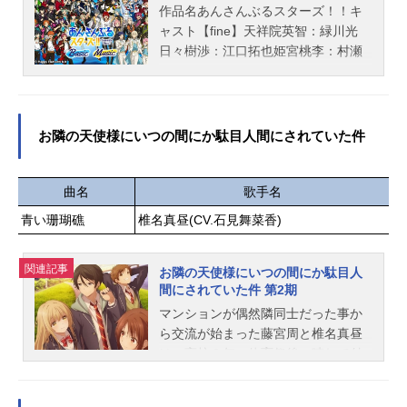
気になってしまい……！？魔物を美
作品名あんさんぶるスターズ！！キ
味しく調理する「悪食令嬢」と心優
ャスト【fine】天祥院英智：緑川光
しき「狂血公爵」が織りなす美味し
日々樹渉：江口拓也姫宮桃李：村瀬
くて胸キュンな異食（異色）グルメ
歩伏見弓弦：橋本晃太朗【Tricksta
ファンタジー！――極上の物語を召
r】氷鷹北斗：前野智昭明星スバル：
し上がれ！作品名悪食令嬢と狂血公
柿原徹也遊木真：森久保祥太郎衣更
爵放送形態TVアニメスケジュール20
真緒：梶裕貴【流星隊】守沢千秋：
お隣の天使様にいつの間にか駄目人間にされていた件
25年10月2日（木）～2025年12月18
帆世雄一深海奏汰：西山宏太朗南雲
日（木）TBS・BS11ほか話数全12話
鉄虎：中島ヨシキ高峯翠：渡辺拓海
キャストメルフィエラ・マーシャル
仙石忍：新田杏樹【ALKALOID】天
曲名
歌手名
レイド：中村カンナアリスティー
城一彩：梶原岳人白鳥藍良：天﨑滉
青い珊瑚礁
椎名真昼(CV.石見舞菜香)
ド・ロジェ・ド・ガルブレイス：坂
平礼瀬マヨイ：重松千晴風早巽：中
泰斗ケイオス・ラフォルグ：近藤隆
澤まさとも【Eden】乱凪砂：諏訪部
ミュラン・セロー：岡本信彦マクシ
関連記事
順一巴日和：花江夏樹七種茨：逢坂
お隣の天使様にいつの間にか駄目人
ム・ド・リヴァストール・ミルド・
間にされていた件 第2期
良太漣ジュン：内田雄馬【Valkyrie】
ラングディアス：木村良平アンブリ
斎宮宗：高橋広樹影片みか：大須賀
マンションが偶然隣同士だった事か
―・シャ...
純【2wink】葵ひなた：斉藤壮馬葵ゆ
ら交流が始まった藤宮周と椎名真昼
うた：斉藤壮馬【Crazy:B】天城燐
は、高校２年の体育祭後、晴れて付
音：阿座上洋平HiMERU：笠間淳桜
き合うことに。手作りのご飯や浴衣
河こはく：海渡翼椎名ニキ：山口智
デートなど、まるで新婚のような雰