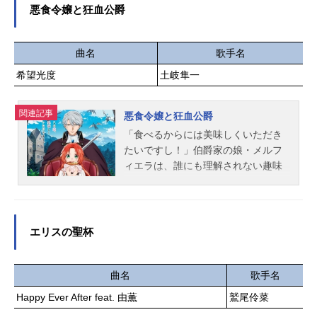
友梨田中琴葉：種田梨沙天空橋朋
らの正義を胸に、京の街を守る"ミブ
悪食令嬢と狂血公爵
花：小岩井ことり徳川まつり：諏訪
ロ”の面々。「僕だって強くなりた
彩花所恵美：藤井ゆきよ豊川風花：
い。こんな世界変えたい。」"ミブ
末柄里恵中谷育：原嶋あかり永吉
ロ”との出会いをきっかけに、ふつう
曲名
歌手名
昴：斉藤佑圭七尾百合子：伊藤美来
の13歳の運命が、大きく動き出す！
希望光度
土岐隼一
二階堂千鶴：野村香菜子野々原茜：
命がけの"ド青春”新選組『青のミブ
小笠原早紀箱崎星梨花：麻倉もも馬
ロ』。シリーズ累計1300万部超えの
場このみ：髙橋ミナミ福田のり子：
関連記事
青春サッカーマンガ『DAYS』安田剛
悪食令嬢と狂血公爵
浜崎奈々舞浜歩：戸田めぐみ真壁瑞
士による「週刊少年マガジン」にて
「食べるからには美味しくいただき
希：阿部里果松田亜利沙：村川梨衣
大人気連載中の最新作、待望のアニ
たいですし！」伯爵家の娘・メルフ
宮尾美也：桐谷蝶々望月杏奈：夏川
メ化！作品名青のミブロ放送形態TV
ィエラは、誰にも理解されない趣味
椎菜百瀬莉緒：山口立花子矢吹可
アニメスケジュール2024年10月19日
を持っていた。それは、人間に害を
奈：木戸衣...
（土）～2025年3月29日（土）読売
もたらす魔物を美味しくいただくこ
テレビ・日本テレビにて話数全24話
と！そうしてついたあだ名は「悪食
キャストちりぬにお：梅田修一朗斎
令嬢」――。ある日のこと、婚約者
エリスの聖杯
藤はじめ：小林千晃田中太郎：堀江
を探すために参加していた遊宴会で
瞬土方歳三：阿座上洋平沖田総司：
狂化した魔獣に遭遇してしまう。絶
小野賢章芹沢鴨：竹内良太近藤勇：
体絶命な状況に思わず身をすくめる
曲名
歌手名
杉田智和永倉新八：津田健次郎原田
メルフィエラだが、そこに「狂血公
Happy Ever After feat. 由薫
鷲尾伶菜
左之助：岩崎諒太山南敬助：河西健
爵」と恐れられるガルブレイス公爵