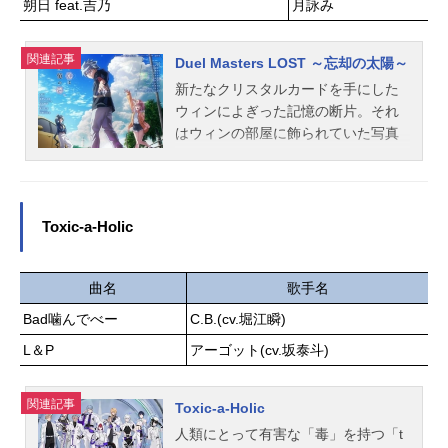
朔日 feat.吉乃
月詠み
ない高校生が続出!そして最後の一
つ…。そのボールを取ったのはアメ
関連記事
リカに武者修行に出ていたリョーマ
Duel Masters LOST ～忘却の太陽～
だった。作品名新テニスの王子様放
新たなクリスタルカードを手にした
送形態TVアニメシリーズテニスの王
ウィンによぎった記憶の断片。それ
子様スケジュール2012年1月4日
はウィンの部屋に飾られていた写真
（水）～2012年3月28日（水）テレ
に写る灯台の光景だった。クリーチ
ビ東京ほか話数全13話キャスト越前
ャーが跋扈する世界「ロストフィー
リョーマ：皆川純子手塚国光：置鮎
ルド」の拡大が明らかとなる中、写
龍太郎大石秀一郎：近藤孝行不二周
真の灯台の在処を知ったウィンは記
Toxic-a-Holic
助：甲斐田ゆき乾貞治：津田健次郎
憶の手がかりを求め、ニイカ、九十
菊丸英二：高橋広樹河村隆：川本成
九矢ワユミと共に向かうことを決意
桃城武：小野坂昌也海堂薫：喜安浩
する。ロストフィールド発生の原因
曲名
歌手名
平徳川カズヤ：小野大輔入江奏多：
とは。灯台でウィンを待つものと
Bad噛んでべー
C.B.(cv.堀江瞬)
相葉裕樹鬼十次郎：遠藤大智黒部由
は。そしてそれを見つめるジャシン
紀夫：曽世海司齋藤至：宮本充拓植
L＆P
アーゴット(cv.坂泰斗)
帝の真意とは。自分の存在を探し求
竜二：松田健一郎堀尾聡史：山崎樹
め、ウィンは歩み出す。作品名Duel
範壇太一：小林由美子浦山しい太：
MastersLOST～忘却の太陽～放送形
関連記事
Toxic-a-Holic
高瀬朝季跡部景吾：諏訪部順一忍足
態配信シリーズDuelMastersLOST～
人類にとって有害な「毒」を持つ「t
侑士：木内秀信宍戸亮：楠田敏之鳳
追憶の水晶～スケジュール2026年2