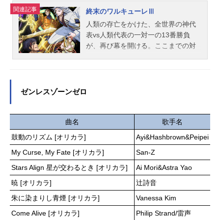
名ゴーストコンサート:missingSongs
関連記事
終末のワルキューレⅢ
放送形態TVアニメスケジュール2026
人類の存亡をかけた、全世界の神代
年4月5日（日）～2026年6月21日
表vs人類代表の一対一の13番勝負
（日）TOKYOMX・BS朝日・関西テ
が、再び幕を開ける。ここまでの対
レビほか話数全12話キャスト相葉芹
戦で、神3勝、人類3勝と互角で迎え
亜：藤寺美徳西園寺楓：小鹿なお村
た神VS人類最終闘争＜ラグナロク＞
山朱莉：櫻井みゆき市川瑠衣：安雪
――。運命の第七回戦!血湧き肉躍
璃青木凛空：佐藤聡美雪庭：日野聡
る、互いの信念を貫くための、熱き
ゼンレスゾーンゼロ
葉哲：入野自由MiucS（ミウクス）：
戦いがここにある──!!!!!作品名終末
陶山恵実里クレオパトラ：日高里菜
のワルキューレⅢ放送形態配信シリ
オデッセウス：寿美菜子スタッフ原
ーズ終末のワルキューレスケジュー
曲名
歌手名
案：上松範康原作：UNISON Projec
ル2025年12月10日（水）～Netflixに
鼓動のリズム [オリカラ]
Ayi&Hashbrown&Peipei
tMiucS監督・シリーズ構成：神保昌
て【TV放送】2026年4月3日（金）～
登キャラクターデザイン：宇井川真
My Curse, My Fate [オリカラ]
San-Z
2026年6月26日（金）TOKYOMX・B
明美術監督：草間徹也 里見篤美術
S11ほか話数全15話キャスト始皇
Stars Align 星が交わるとき [オリカラ]
Ai Mori&Astra Yao
設定：高橋武之 柿本晋吾色彩設
帝：石川界人ハデス：置鮎龍太郎ニ
計：小谷和樹撮影監督：佐藤敦オフ
暁 [オリカラ]
辻詩音
コラ・テスラ：古川慎ベルゼブブ：
ライン編集：近藤勇二音響監督：土
浪川大輔レオニダス王：白熊寛嗣ア
朱に染まりし青煙 [オリカラ]
Vanessa Kim
屋雅紀音響効果：上野励音楽：Elem
ポロン：鈴村健一アルヴィト：三上
Come Alive [オリカラ]
Philip Strand/雷声
ents...
枝織ゲンドゥル：冨岡美沙子ゲイレ