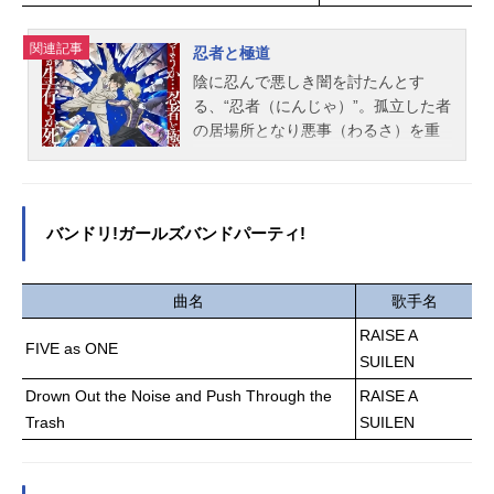
は。そしてそれを見つめるジャシン
はかけがえのないパートナー。プレ
帝の真意とは。自分の存在を探し求
イヤーは彼らのホロウ探索に協力
関連記事
め、ウィンは歩み出す。作品名Duel
忍者と極道
し、共に強敵と戦い、彼らの使命を
MastersLOST～忘却の太陽～放送形
陰に忍んで悪しき闇を討たんとす
果たす。またその過程で、彼らの物
態配信シリーズDuelMastersLOST～
る、“忍者（にんじゃ）”。孤⽴した者
語にも深く介入していく。作品名ゼ
追憶の水晶～スケジュール2026年2
の居場所となり悪事（わるさ）を重
ンレスゾーンゼロスケジュール2024
月6日（金）～2026年2月27日（金）
ねる、“極道（ごくどう）”。江⼾時
年7月4...
デュエル・マスターズ公式YouTube
代、明暦の⼤⽕の裏で刻まれた忍者
「デュエチューブ」ほか話数全4話キ
と極道の因縁（カルマ）が、現代に
ャスト斬札ウィン：鵜澤正太郎香取
再び燃え盛ろうとしていた――。ト
バンドリ!ガールズバンドパーティ!
ニイカ：菱川花菜クリスタ：井上ほ
ラウマにより笑顔を失った忍者・多
の花黒城凶死郎：岸尾だいすけ九十
仲忍者（たなかしのは）と、表向き
九矢ワユミ：伊瀬茉莉也葉山メグ
はエリート会社員ながら裏社会（ウ
曲名
歌手名
ル：白井悠介アビスベル＝ジャシン
ラ）を取り仕切る極道・輝村極道
RAISE A
帝：羽多野渉ドリーム・ボルメテウ
FIVE as ONE
（きむらきわみ）。⼥児向けアニメ
SUILEN
ス・ホワイト・ドラゴン：加瀬康之
の話題で意気投合した⼆⼈は、互い
ボルシャック・バクテラス：藤井隼
Drown Out the Noise and Push Through the
RAISE A
の正体を知らぬまま友情を深めてい
スタッフ原作：松本しげのぶ×作画：
くのだが……。忍者と極道、両者の
Trash
SUILEN
金林洋（小学館「週刊コロコロコミ
戦争が激化する中、その“運命（さだ
ック」連載）ストーリー原案：松本
め）”が交錯する。決めようか、忍者
しげのぶキャラクターデザイン原