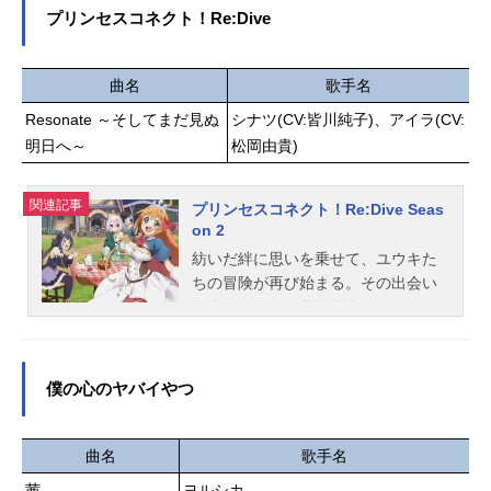
と極道、何⽅（どちら）が⽣存（い
案：...
プリンセスコネクト！Re:Dive
き）るか死滅（くたば）るか!!!作品
名忍者と極道放送形態TVアニメスケ
ジュール2025年10月7日（火）〜202
曲名
歌手名
5年12月23日（火）日本テレビにて
Resonate ～そしてまだ見ぬ
シナツ(CV:皆川純子)、アイラ(CV:
話数全12話キャスト多仲忍者：小林
千晃輝村極道：小西克幸ガムテ：上
明日へ～
松岡由貴)
坂すみれ神賽惨蔵：森川智之 小野
賢章 東内マリ子 三瓶雄樹 町山
関連記事
プリンセスコネクト！Re:Dive Seas
芹菜 ボルケーノ太田 金元寿子璃
on 2
刃壊左：大塚芳忠祭下陽日：内田雄
紡いだ絆に思いを乗せて、ユウキた
馬病田色：花澤香菜覇世川左虎：古
ちの冒険が再び始まる。その出会い
川慎邪樹右龍：安元洋貴雄鷹斗女：
は突然だった。意気投合した彼らは
井口裕香夢澤恒星：間宮康弘殺島飛
あるギルドを結成するーーその名は
露鬼：子安武人繰田孔富：杉田智
【美食殿】。美食の探求を目的とし
和...
た彼らは愉快な仲間たちと友情を深
僕の心のヤバイやつ
め、美味しいごはんを食べ、そして
ときにはちょっぴり危険な冒険に身
を投じ、せわしなくも穏やかな日々
曲名
歌手名
を送っていた。ところが、胸に秘め
茜
ヨルシカ