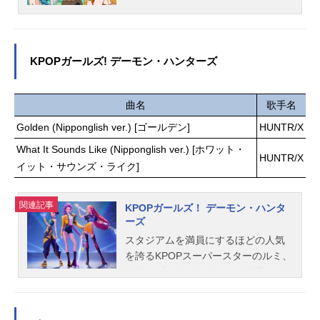
のグッズを探す
んな中、3人の美女――シエル、アネ
モネ、ゴアから突然パーティーへと
誘われる！念願の旅立ちにやる気に
満ちるトトだが、彼女たちはその勇
KPOPガールズ! デーモン・ハンターズ
者を”殺る気”でいっぱいだった！？女
性耐性が無さすぎてちょっとドキド
キしただけで気絶してしまう極度の
曲名
歌手名
人見知り勇者と、それぞれの目的の
Golden (Nipponglish ver.) [ゴールデン]
HUNTR/X
為に勇者の命を狙う3人のハーレムデ
What It Sounds Like (Nipponglish ver.) [ホワット・
スラブコメディ!!作品名気絶勇者と暗
HUNTR/X
イット・サウンズ・ライク]
殺姫放送形態TVアニメスケジュール
2025年7月12日（土）～2025年9月2
7日（土）TOKYOMX・サンテレビほ
関連記事
KPOPガールズ！ デーモン・ハンタ
か話数全12話キャストトト：武内駿
ーズ
輔シエル：佐伯伊織アネモネ：上田
スタジアムを満員にするほどの人気
瞳ゴア：白石晴香スタッフ原作・原
を誇るKPOPスーパースターのルミ、
案：のりしろちゃん作画：雪田幸路
ミラ、ゾーイのもう一つの仕事。そ
監督：秋田谷典昭シリーズ構成：横
れは、秘密の能力を使って不可思議
手美智子キャラクターデザイン：佐
な脅威から大切なファンを守るこ
野隆雄キーアニメーター：永野美
と。作品名KPOPガールズ！デーモ