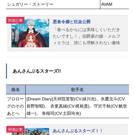
シュガリー・ストーリー
AVAM
関連記事
悪食令嬢と狂血公爵
「食べるからには美味しくいただき
たいですし！」伯爵家の娘・メルフ
ィエラは、誰にも理解されない趣味
を持っていた。それは、人間に害を
もたらす魔物を美味しくいただくこ
と！そうしてついたあだ名は「悪食
令嬢」――。ある日のこと、婚約者
あんさんぶるスターズ!!
を探すために参加していた遊宴会で
狂化した魔獣に遭遇してしまう。絶
体絶命な状況に思わず身をすくめる
曲名
歌手名
メルフィエラだが、そこに「狂血公
プロロー
[Dream Diary]天祥院英智(CV.緑川光)、氷鷹北斗(CV.
爵」と恐れられるガルブレイス公爵
グのその
前野智昭)、 衣更真緒(CV.梶裕貴)、守沢千秋(CV.帆世
が姿を現す。振り下ろされる剣倒れ
あとへ
雄一)、 朱桜司(CV.土田玲央)
る魔獣金色に光る瞳その圧倒的な強
さと美しさに息を飲むメルフィエラ
だったが公爵の顔に滴る魔獣の血が
関連記事
あんさんぶるスターズ！！