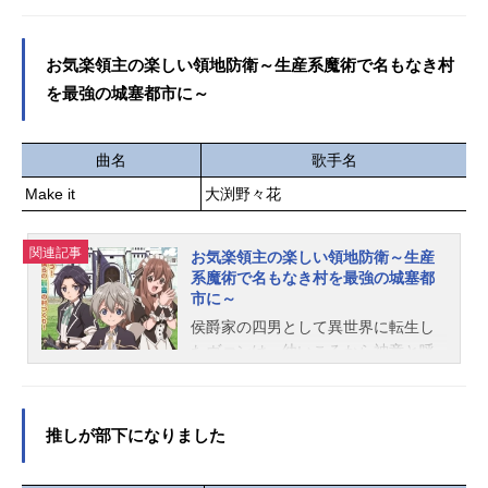
3月26日（木）TBS系28局・BS11に
ラたち。彼らの奮闘に応え、他の特
て話数全12話キャストコンスタン
殊消防隊も協力する姿勢を示し、全
ス・グレイル：市ノ瀬加那スカーレ
ての特殊消防隊は大災害を阻止すべ
お気楽領主の楽しい領地防衛～生産系魔術で名もなき村
ット・カスティエル：鈴代紗弓ラン
く1つになった。今、世界を守る〝シ
を最強の城塞都市に～
ドルフ・アルスター：阿座上洋平リ
ンラ（ヒーロー）〟と消防官たちの
リィ・オーラミュンデ：M・A・Oセ
最後の戦いが始まる。作品名炎炎ノ
シリア・アデルバイド：内田真礼エ
消防隊参ノ章放送形態TVアニメシリ
曲名
歌手名
ンリケ・アデルバイド：花江夏樹ド
ーズ炎炎ノ消防隊スケジュール第1ク
Make it
大渕野々花
ミニク・ハームズワース：福山潤ス
ール：2025年4月4日（金）〜2025年
タッフ原作：常磐くじら(DREノベル
6月20日（金）第2クール：2026年1
ス/ドリコム刊)キャラクター原案：夕
月9日（金）〜2026年4月3日（金）
関連記事
お気楽領主の楽しい領地防衛～生産
薙監督：森田と純平シリーズ構成/脚
MBS・TBSほかキャスト森羅日下
系魔術で名もなき村を最強の城塞都
本：山下憲一キャラクターデザイ
部：梶原岳人アーサー・ボイル：小
市に～
ン：河口千恵サブキャラクターデザ
林裕介秋樽桜備：中井和哉武久火
侯爵家の四男として異世界に転生し
イ...
縄：鈴村健一茉希尾瀬：上條沙恵子
たヴァンは、幼いころから神童と呼
アイリス：M・A・O環古達：悠木碧
ばれ将来を期待されていた。だが8歳
ヴァルカン・ジョゼフ：八代拓ヴィ
の時に授かった力は、その世界で“役
クトル・リヒト：阪口大助レオナル
立たず”とされている「生産系魔術」
推しが部下になりました
ド・バーンズ：楠大典カリム・フラ
だった！そのせいでヴァンは貴族に
ム：興津和幸フォイェン・リィ：日
相応しくないと父親により失格の烙