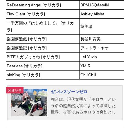
ReDreaming Angel [オリカラ]
BPM15Q&4s4ki
ルル：藤堂真衣ミシェル・ノストラ
ダムス：堀江瞬アダマス：最上嗣生
Tiny Giant [オリカラ]
Ashley Alisha
坂田金時：武内駿輔ジークフリー
一千万回の『はじめまして』 [オリカ
ト：鳥海浩輔スタッフ原作：｢終末の
黄美珍
ラ]
ワルキューレ｣（作画：アジチカ 原
作：梅村真也 構成：フクイタクミ
楽園夢遊戯 [オリカラ]
長谷川育美
「月刊コミックゼノン」連載／コア
楽園夢遊記 [オリカラ]
アストラ・ヤオ
ミックス）監督：初見浩一シリーズ
構成・脚本：むとうやすゆきキャラ
BITE！ガブっとね [オリカラ]
Lei Yuxin
クターデザイン：たなべようこ 川
Fearless [オリカラ]
YMIR
島尚サブキャラクターデザイン：熊
pinKing [オリカラ]
ChiliChill
谷哲矢メインアニメーター：原田練
気美術設定：山口忍美術監督：ParkS
eongHy...
関連記事
ゼンレスゾーンゼロ
舞台は、現代文明が「ホロウ」とい
う名の超自然災害によって壊滅した
世界。災害であるホロウは突如とし
て世界に現れ、異常な空間領域を形
成する。その内部は時空さえも無秩