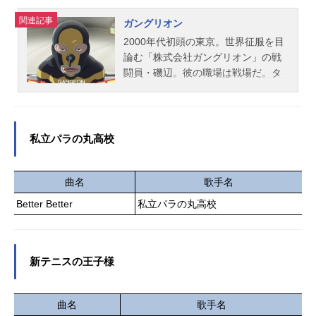
サラ：佐藤元ラダ・プリオラ：大渕
関連記事
ガングリオン
野々花スタッフ原作：赤池宗（オー
2000年代初頭の東京。世界征服を目
バーラップノベルス刊）原作イラス
論む「株式会社ガングリオン」の戦
ト：転原作コミック：青色まろ
闘員・磯辺。彼の職場は戦場だ。タ
（「コミック...
イツ一枚で「東京スギ花粉作戦」や
「富士山爆破作戦」に臨むも、ヒー
ロー・ホープマンの正義という名の
一撃にあっさり惨敗。コンプラ黎明
私立パラの丸高校
期、上司の無茶にもひたすら耐えて
奮闘する…すべてのはたらく人々に
捧ぐ、“お仕事”ドラマ。どこか人ごと
曲名
歌手名
ではない、哀しきサラリーマン戦闘
Better Better
私立パラの丸高校
員の物語。作品名ガングリオン放送
形態TVアニメスケジュール2025年10
月3日（金）〜2026年3月27日（金）
AT-X・テレビ東京ほか話数全24話キ
新テニスの王子様
ャスト磯辺健司：上田燿司影山稔／
シャドー大佐：立木文彦ホープマ
曲名
歌手名
ン：杉田智和磯辺節子：古賀葵磯辺