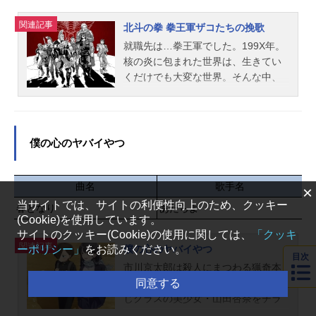
発したタイムマシンに乗り込み、7人
で初めてライブをした「DearCrown
関連記事
北斗の拳 拳王軍ザコたちの挽歌
クリスマスライブ」を見に行くこと
就職先は…拳王軍でした。199X年。
に。プリズムショーの過去を巡っ
核の炎に包まれた世界は、生きてい
て、かつて“三強”と呼ばれた伝説のス
くだけでも大変な世界。そんな中、
タァ達のショーも体験し、時空旅行
主人公ノブが見つけた就職先は、な
を楽しむ一同。しかし突如プリズム
んとあの「拳王軍」だった！志望者
の煌めきが混線し、時空の割れ目か
よりも死亡者が多い危険すぎる職場
ら「マスコットの地獄」へと落ちて
で、ノブはいつまで生きていられる
僕の心のヤバイやつ
しまう。そこにはシンたちとは異な
のか…!?ババアに変装したザコや、
る世界から迷い込んだ、様々な“プリ
カサンドラのウイグル獄長、聖帝軍
ティーボーイズ”の姿があった！プリ
の「汚物は消毒の人」など個性豊か
曲名
歌手名
×
ズムの輝きに導かれ、交わるはずの
なザコが続々登場!! ザコ死にまくり
当サイトでは、サイトの利便性向上のため、クッキー
春となり
無かった世界と世界が繋がった時、
あたらよ
コメディ☆開幕!!作品名北斗の拳拳王
(Cookie)を使用しています。
彼らに最後の審判「Hell’sGods’Sta
軍ザコたちの挽歌放送形態TVアニメ
サイトのクッキー(Cookie)の使用に関しては、
「クッキ
r」が下される――。さらに、シンの
関連記事
シリーズ北斗の拳スケジュール第1ク
ーポリシー」
をお読みください。
僕の心のヤバイやつ
体に眠るシャインの魂、そしてルヰ
目次
ール：2026年1月5日（月）～2026年
市川京太郎は殺人にまつわる猟奇本
を抹消するため、プリズムワールド
3月23日（月）第2クール：2026年7
同意する
を愛読する、重度の中二病男子。同
からは最期の使者“アヰ”が解き放たれ
月6日（月）～AT-X・TOKYOMXにて
じクラスの美少女・山田杏奈をチラ
る。果たしてシン達は無事元の世界
話数第1クール：全12話キャストノ
チラと見ては、ヤバめな妄想を繰り