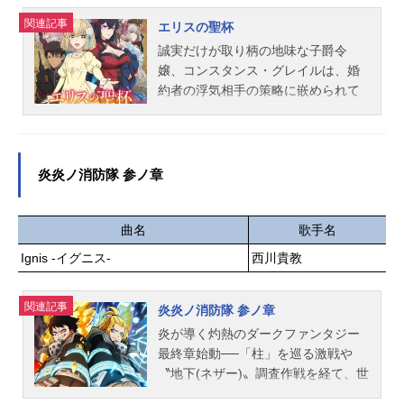
吾藤堂平助：戸谷菊之介井上源三
が姿を現す。振り下ろされる剣倒れ
郎：杉山紀彰新見錦：梅原裕一郎野
関連記事
る魔獣金色に光る瞳その圧倒的な強
エリスの聖杯
口健司：大野智敬平間重助：前田雄
さと美しさに息を飲むメルフィエラ
誠実だけが取り柄の地味な子爵令
平山五郎：乃村健次松平容保：石井
だったが公爵の顔に滴る魔獣の血が
嬢、コンスタンス・グレイルは、婚
真藤田：浜田賢二世都：村瀬歩木村
気になってしまい……！？魔物を美
約者の浮気相手の策略に嵌められて
寿太郎：宮...
味しく調理する「悪食令嬢」と心優
しまい窮地に立たされていた。断罪
しき「狂血公爵」が織りなす美味し
が行われようとする最中、コニーは
くて胸キュンな異食（異色）グルメ
助けを求めて周りを見渡すも、自身
ファンタジー！――極上の物語を召
を庇う者はおろか真実を知る者にす
炎炎ノ消防隊 参ノ章
し上がれ！作品名悪食令嬢と狂血公
ら見放されてしまう。しかし突然、
爵放送形態TVアニメスケジュール20
絶望するコニーの耳元で「助けてあ
25年10月2日（木）～2025年12月18
げる」とささやく声が....。その声の
曲名
歌手名
日（木）TBS・BS11ほか話数全12話
主は、10年前に処刑された公爵令嬢
Ignis -イグニス-
西川貴教
キャストメルフィエラ・マーシャル
で、稀代の悪女、スカーレット・カ
レイド：中村カンナアリスティー
スティエルであった。出会うはずの
ド・ロジェ・ド・ガルブレイス：坂
関連記事
ない2人。そして、回り始める歯車。
炎炎ノ消防隊 参ノ章
泰斗ケイオス・ラフォルグ：近藤隆
やがて、貴族社会を取り巻く巨大な
炎が導く灼熱のダークファンタジー
ミュラン・セロー：岡本信彦マクシ
陰謀が顔を覗かせる――。作品名エ
最終章始動──「柱」を巡る激戦や
ム・ド・リヴァストール・ミルド・
リスの聖杯放送形態TVアニメスケジ
〝地下(ネザー)〟調査作戦を経て、世
ラングディアス：木村良平アンブリ
ュール2026年1月8日（木）～2026年
界の大いなる秘密へと近づいたシン
―・シャ...