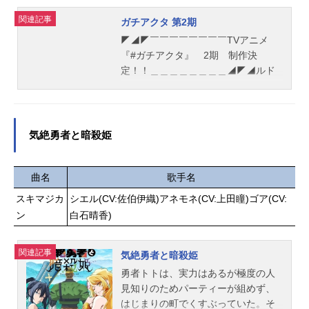
挑め。作品名カードファイト!!ヴァン
美術監督：河合良介（キューン・プ
ガードDivinez幻真星戦編放送形態TV
関連記事
ガチアクタ 第2期
ラント）撮影監督：上條智也（projec
アニメシリーズカードファイト!!ヴァ
◤◢◤￣￣￣￣￣￣￣￣TVアニメ
tNo.9）編集：三嶋章紀（三嶋編集
ンガードDivinezスケジュール2026年
『#ガチアクタ』 2期 制作決
室）音楽：日向萌制作：projectNo.9
1月10日（土）〜2026年4月11日
定！！＿＿＿＿＿＿＿＿◢◤◢ルド
主題歌OP：「君は恋人」オーイシマ
（土）テレビ愛知・テレ東系列6局ネ
たちの物語は次のステージへ！原作:
サヨシ公開開始年＆季節2026春アニ
ットにて話数全12話キャスト明導ア
#裏那圭先生（@KEI_URANA）graffit
メ電子...
キナ：宮田俊哉ガブエリウス：福山
idesign:#晏童秀吉さん（@3aruyane
潤ヴェイズルーグ（スマホ）：子安
n）より2期制作決定の記念イラスト
気絶勇者と暗殺姫
武人石川カナミ：夏吉ゆうこ石川ク
到着！続報をお待ちください！#GAC
ルミ：長谷川育美伏見リュウガ：岡
HIAKUTApic.twitter.com/bShbvX5iiR
本信彦八雲カゲツ：大塚剛央員弁ナ
—TVアニメ『ガチアクタ』公式(@ga
曲名
歌手名
オ：西尾夕香西塔ミコト：岩田陽葵
chiakuta_PR)December21,2025作品
スキマジカ
シエル(CV:佐伯伊織)アネモネ(CV:上田瞳)ゴア(CV:
廻間ミチル：佐久間大介大倉メグ
名ガチアクタ第2期放送形態TVアニ
ン
白石晴香)
ミ：進藤あまね伊勢木マサノリ：森
メシリーズガチアクタスケジュール
嶋秀太狐芝ライカ：小笠原仁スタッ
未発表キャスト未発表スタッフ未発
フ製作総指揮・原案：木谷高明原
表(C)裏那圭・晏童秀吉・講談社／
関連記事
気絶勇者と暗殺姫
作：ブシロード 伊藤彰監督：山田
「ガチアクタ」製作委員会『ガチア
勇者トトは、実力はあるが極度の人
卓キャラクターデザイン原案：CLAM
クタ』公式サイト『ガチアクタ』公
見知りのためパーティーが組めず、
Pシリーズ構成：校條春 大西雄仁キ
式X（Twitter） 「ガチアクタ第2期」
はじまりの町でくすぶっていた。そ
ャラクターデザイ...