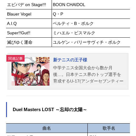
タカシ：青山吉能ユミコ：遠野ひか
エビバデ on Stage!!!
BOON CHAIDOL
る屋台のオヤジ：板尾創路スタッフ
Blauer Vogel
Q・P
原作：白岩久弥漫画：いつきたかし
企画：吉本興業脚本：はりせ監督：
A.I.Q
ベルティ・B・ボルク
渡辺歩助監督：田中亮輔キャラクタ
Super!!Gut!!
ミハエル・ビスマルク
ーデザイン・総作画監督：藤田しげ
滅びゆく運命
ユルゲン・バリーサヴィチ・ボルク
るコンテ：田中亮輔 宮本託自 宮
地昌幸 山本寛 山村日向 牛嶋新
一郎 ソガメグミ 安部祐二郎シリ
関連記事
新テニスの王子様
ーズ構成：塩野智章色彩設計：中野
中学テニス全国大会から数か月
尚美美術監督：中村嘉博撮影監督：
後…。日本テニス界のトップ選手を
横山友哉動画監督：新井田風香CGデ
育成するU-17(アンダーセブンティー
ィレクター：向井択海編集：廣瀨清
ン)日本代表合宿に、全国優勝を成し
志音楽：浅見武男音楽制作：INSP...
遂げた青学(せいがく)を始め、氷帝、
立海など実力ある中学生選手が集め
られた。しかし、合宿参加早々、彼
Duel Masters LOST ～忘却の太陽～
らはふるいにかけられる。空から落
ちてくるボールを拾うことが出来な
い者は即刻帰れと言うのだ。余裕で
曲名
歌手名
ボールを拾う中学生たちの中、拾え