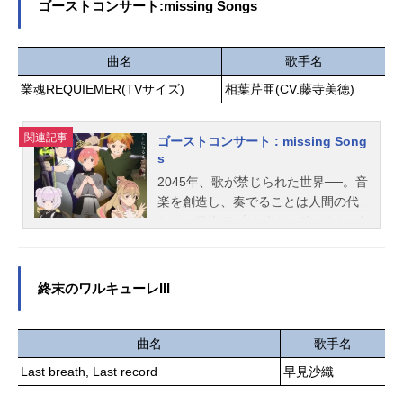
春 斉藤和也美術監督：李凡善色彩
ゴーストコンサート:missing Songs
ン・ハンターズ放送形態配信スケジ
設計：勝山桃花世界観デザイン／ク
ュール2025年6月20日（金）～Netflix
リーチャー・プロップデザイン：バ
にてキャストルミ：寿美菜子／堤育
曲名
歌手名
ーンストーム・デザインラボ 田中
子（歌唱）ミラ：田村睦心／MARU
俊成 由利聡 大山裕之撮影監督：
業魂REQUIEMER(TVサイズ)
相葉芹亜(CV.藤寺美徳)
（歌唱）ゾーイ：渡谷美帆／横山愛
柳田貴志3D監督：濱村敏郎編集：瀧
実（歌唱）ジヌ：石川界人／藤正裕
川三智音響監督：大寺文彦音響制
太グウィマ：土田大セリーヌ：樋口
関連記事
ゴーストコンサート : missing Song
作：マジックカプセル音楽：成田旬
あかりボビー：虎島貴明スタッフ監
s
音楽制作：ポニーキャニオンアニ
督：マギー・カン公開開始年＆季節2
2045年、歌が禁じられた世界──。音
メ...
025アニメ映画『KPOPガールズ！デ
楽を創造し、奏でることは人間の代
ーモン・ハンターズ』配信ページ
わりに音楽アプリ《MiucS》がその全
てを担っていた。少女・相葉芹亜は
友人たちと出かけた先で、禁じられ
ているはずの歌声を耳にする。歌声
終末のワルキューレIII
の先で芹亜が目にしたのは、一人の
ゴーストだった。この世の外から顕
れた偉人──"グレートゴースト"。霊
曲名
歌手名
能力者集団──"ＴＥＲＡ"。そして響
Last breath, Last record
早見沙織
く──"憑依鎮魂歌"。「これは、私が
ゴーストになるまでの物語。」作品