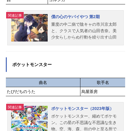
た思いはやがて交錯し、彼らはかつ
てない困難に巻き込まれていく。作
品名プリンセスコネクト！Re:DiveSe
関連記事
僕の心のヤバイやつ 第2期
ason2放送形態TVアニメシリーズプ
重度の中二病で陰キャの市川京太郎
リンセスコネクト！Re:Dive（アニ
と、クラスで人気者の山田杏奈。美
メ）スケジュール2022年1月10日
少女らしからぬ行動を繰り出す山田
（月）～2022年3月28日（月）TOKY
に、市川は目を離せずにいた。そん
OMX・BS11ほか話数全12話キャスト
な市川の恋心を知ってか知らずか、
ペコリーヌ：M・A・Oコッコロ：伊
山田は天真爛漫に近づいて来る!!全く
藤美来キャル：立花理香ユウキ：阿
違う世界にいたはずの2人。しかしそ
ポケットモンスター
部敦アメス：相坂優歌ラビリスタ：
の距離は、徐々に近づいてい
沢城みゆきカイザーインサイト：蒼
き……。作品名僕の心のヤバイやつ
井翔太ミミ：日高里菜ミソギ：諸星
第2期放送形態TVアニメシリーズ僕
曲名
歌手名
すみれキョウカ：小倉唯アユミ：大
の心のヤバイやつスケジュール2024
たびだちのうた
烏屋茶房
関英里サレン：堀江由衣スズメ：悠
年1月6日（土）〜2024年3月30日
木碧ミサト：國府田マリ子ハツネ：
（土）テレビ朝日系全国24局ネッ
大橋彩香アオイ：花澤香菜マヒル：
関連記事
ト“NUMAnimation”枠にて話数全13話
ポケットモンスター（2023年版）
新田恵海シオリ：小清水亜美リマ：
キャスト市川京太郎：堀江瞬山田杏
ポケットモンスター、縮めてポケモ
徳井青空リン：小岩井ことりジュ
奈：羊宮妃那小林ちひろ：朝井彩加
ン。この星の不思議な不思議な生き
ン：川澄綾子クリスティーナ：たか
関根萌子：潘めぐみ吉田芹那：種﨑
物。空、海、森、街の中と至る所で