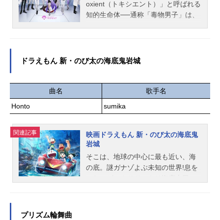
oxient（トキシエント）」と呼ばれる
長太郎：浪川大輔幸村精市：永井幸
月6日（金）～2026年2月27日（金）
知的生命体──通称「毒物男子」は、
子真...
デュエル・マスターズ公式YouTube
人類を脅かす謎の敵「void（ヴォイ
「デュエチューブ」ほか話数全4話キ
ド）」に唯一対抗できる存在でもあ
ャスト斬札ウィン：鵜澤正太郎香取
った。voidと戦うために設立された
ニイカ：菱川花菜クリスタ：井上ほ
特別な機関によって、管理されてい
ドラえもん 新・のび太の海底鬼岩城
の花黒城凶死郎：岸尾だいすけ九十
る毒物男子たち。有害と有益の狭間
九矢ワユミ：伊瀬茉莉也葉山メグ
を生きる彼らのイメージアップを図
ル：白井悠介アビスベル＝ジャシン
ろうと、トーキョー支部の支部長
曲名
歌手名
帝：羽多野渉ドリーム・ボルメテウ
は、広報動画を撮り始める。トーキ
ス・ホワイト・ドラゴン：加瀬康之
Honto
sumika
ョー支部の採用募集も兼ねた動画だ
ボルシャック・バクテラス：藤井隼
が、一癖も二癖もある毒物男子たち
スタッフ原作：松本しげのぶ×作画：
関連記事
が集まって、そう平和に事が運ぶわ
映画ドラえもん 新・のび太の海底鬼
金林洋（小学館「週刊コロコロコミ
岩城
けもなく──「毒物男子を信じるな。
ック」連載）ストーリー原案：松本
やつらは全員人殺しで、有害な存在
そこは、地球の中心に最も近い、海
しげのぶキャラクターデザイン原
だ」毒×謎をテーマにしたメディアミ
の底。謎ガナゾよぶ未知の世界!息を
案：...
ックスプロジェクト、開幕！作品名T
のむ、ビックリドッキリ海底大冒
oxic-a-Holicキャストアン：徳留慎乃
険！！夏休みにキャンプの行き先で
佑ヘムロック：古川慎シアン：土岐
意見が分かれたのび太たちは、ドラ
隼一アーゴット：坂泰斗ディオン：
えもんの提案で海の真ん中でキャン
プリズム輪舞曲