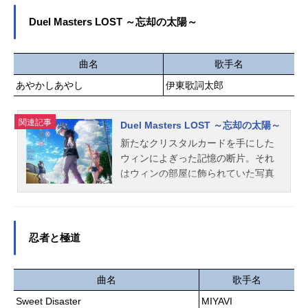
序で混沌としており、「エーテリア
ス」と呼ばれる恐ろしい怪物が徘徊
Duel Masters LOST ～忘却の太陽～
している。滅亡をもたらしかねない
災いの中、新エリー都はホロウ災害
への対抗策と資源を手に入れたこと
曲名
歌手名
により、逆境を乗り越え発展してい
あやかしあやし
伊東歌詞太郎
き、いつしか現代文明の最後の光と
なった。「奇跡の都市」の名に惹か
関連記事
れ、様々な想いと信念を持った者が
Duel Masters LOST ～忘却の太陽～
ここに集う。都市が大きく発展して
新たなクリスタルカードを手にした
いくにつれ、財閥、暴力団、陰謀
ウィンによぎった記憶の断片。それ
家、狂人……内部勢力の衝突は水面
はウィンの部屋に飾られていた写真
下で激化していった——プレイヤー
に写る灯台の光景だった。クリーチ
は、ホロウ離脱をガイドする「プロ
ャーが跋扈する世界「ロストフィー
キシ」という名の特殊な仕事を請け
ルド」の拡大が明らかとなる中、写
負う専門家となる。新エリー都で
真の灯台の在処を知ったウィンは記
忍者と極道
は、数え切れないほどの人間がホロ
憶の手がかりを求め、ニイカ、九十
ウに入ろうとし、彼らは各々の目的
九矢ワユミと共に向かうことを決意
を果たすべく、ホロウに出入りする
する。ロストフィールド発生の原因
曲名
歌手名
ための資源と方法を探している。そ
とは。灯台でウィンを待つものと
Sweet Disaster
MIYAVI
んな彼らにとって、「プロキシ」と