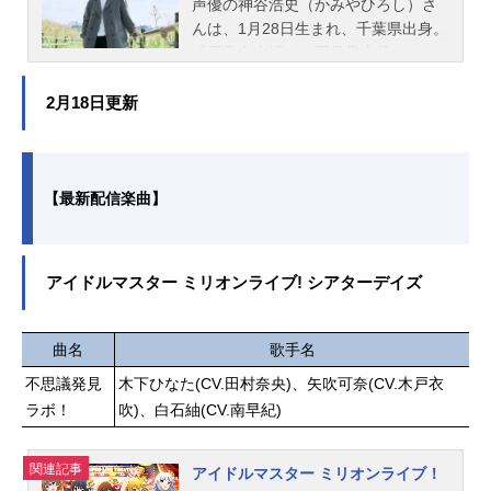
声優の神谷浩史（かみやひろし）さ
h!!」吉...
人？ 揺れ動く気持ちの間で、笑
んは、1月28日生まれ、千葉県出身。
い、悩み、そして進め！ 乙女た
『夏目友人帳』の夏目貴志役をはじ
ち。ノンストップ・青春ガールズラ
め、『うる星やつら』の諸星あたる
ブコメディ、ここに開幕！作品名わ
役など、人気作品のキャラクターを
2月18日更新
たしが恋人になれるわけないじゃ
多く演じています。こちらでは、神
ん、ムリムリ！（※ムリじゃなかっ
谷浩史さんのオススメ記事をご紹
た!?）放送形態TVアニメスケジュー
介！
ル2025年7月7日（月）〜2025年9月
【最新配信楽曲】
22日（月）TOKYOMX・サンテレ
ビ・BS11にて話数全12話キャスト甘
織れな子：中村カンナ王塚真唯：大
アイドルマスター ミリオンライブ! シアターデイズ
西沙織瀬名紫陽花：安齋由香里琴紗
月：市ノ瀬加那小柳香穂：田中貴子
甘織遥奈：相良茉優スタッフ原作：
曲名
歌手名
みかみてれん（集英社ダッシュエッ
クス文庫刊）イラスト：竹嶋えく監
不思議発見
木下ひなた(CV.田村奈央)、矢吹可奈(CV.木戸衣
督：内沼菜摘アドバイザー：加戸誉
ラボ！
吹)、白石紬(CV.南早紀)
夫シリーズ構成・脚本：荒川稔久キ
ャラクターデザイ...
関連記事
アイドルマスター ミリオンライブ！