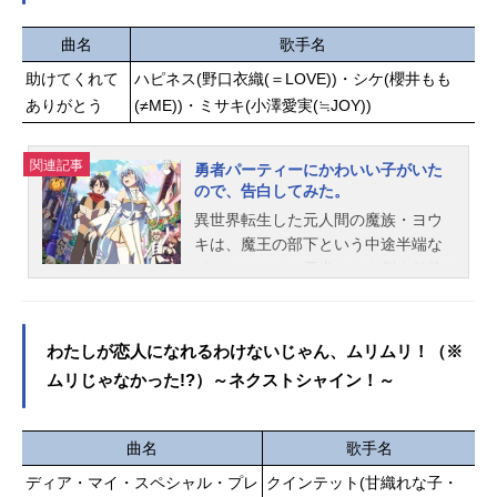
ウ：大谷育江スタッフ監督：でんさ
かけた中部ブロック大会。新たなラ
おりクリエイティブディレクター：
イバルたちの中で、いのりは自らが
曲名
歌手名
冨安大貴アクションディレクター：
一番に輝けることを証明する──！作
助けてくれて
ハピネス(野口衣織(＝LOVE))・シケ(櫻井もも
矢嶋哲生シリーズ構成：佐藤大キャ
品名メダリスト第2期放送形態TVア
ありがとう
(≠ME))・ミサキ(小澤愛実(≒JOY))
ラクターデザイン：山崎玲愛サブキ
ニメシリーズメダリストスケジュー
ャラクターデザイン：伊藤京子音響
ル2026年1月24日（土）～2026年3
監督：三間雅文音楽：コーニッシュ
月21日（土）テレビ朝日系全国24局
関連記事
勇者パーティーにかわいい子がいた
アニメーション制作：OLM公開開始
ネット“NUMAnimation”枠にて話数全
ので、告白してみた。
年＆季節2023春アニメ(C)Nintendo・
9話キャスト結束いのり：春瀬なつみ
異世界転生した元人間の魔族・ヨウ
C...
明浦路司：大塚剛央狼嵜光：市ノ瀬
キは、魔王の部下という中途半端な
加那夜鷹純：内田雄馬鴗鳥理凰：小
ポジションで、勇者たちを倒す任務
市眞琴鴗鳥慎一郎：坂泰斗八木夕
に就いていた。やがて魔王城に攻め
凪：阿部菜摘子申川りんな：伊藤舞
入る勇者パーティーと対峙したヨウ
音炉場愛花：長縄まりあ牛川四葉：
キは……。「....やべえ、ドストライ
わたしが恋人になれるわけないじゃん、ムリムリ！（※
田中美海離洲くるみ：遠野ひかる穴
クだわ」あろうことか、勇者パーテ
ムリじゃなかった!?）～ネクストシャイン！～
熊咲希奈：田中貴子庭取さな：夏吉
ィーの僧侶・セシリアに一目惚れし
ゆうこ岡崎いるか：山村響鯱城理依
てしまった！真剣に挑む顔も、しぐ
奈：藍原ことみ栗尾根茉莉花：茅野
さも、もう全てが可愛い！天使すぎ
曲名
歌手名
愛衣魚淵翔：花江夏樹亜昼美玖：稲
る！そうして告白を決意したヨウキ
垣好鴨川洸平：石毛翔弥白鳥珠那：
ディア・マイ・スペシャル・プレ
クインテット(甘織れな子・
だが――？人間と魔族の織り成す異