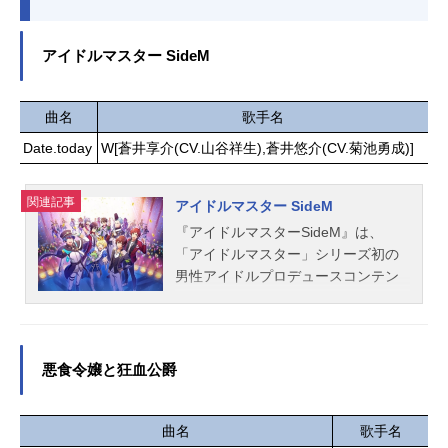
アイドルマスター SideM
曲名
歌手名
Date.today
W[蒼井享介(CV.山谷祥生),蒼井悠介(CV.菊池勇成)]
関連記事
アイドルマスター SideM
『アイドルマスターSideM』は、
「アイドルマスター」シリーズ初の
男性アイドルプロデュースコンテン
ツ。こちらでは、『アイドルマスタ
ーSideM』のキャスト声優、スタッ
フ、ユニット、楽曲情報、オススメ
記事をご紹介！
悪食令嬢と狂血公爵
曲名
歌手名