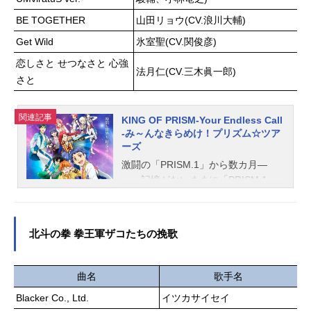
ニー：坂田将吾キャサリン・アスタ
也水中バギー：広橋涼兵士：平愛梨
ー：上坂すみれ小早川さくら：鬼頭
BE TOGETHER
山田リョウ(CV.浪川大輔)
スタッフ原作：藤子・F・不二雄監
明里チャールズ・ブラント：大塚芳
Get Wild
氷室聖(CV.関俊彦)
督：矢嶋哲生脚本：村山功音楽：服
忠一条院たけ：甲斐田裕子リチャー
部隆之製作：藤子プロ 小学館 テ
恋しさと せつなさと 心強
ド・チャーチ：諏訪部順一スタッフ
法月仁(CV.三木眞一郎)
レビ朝日 シンエイ動画 ADKエモ
原作・キャラクター原案：神尾葉子
さと
ー...
ディレクター：中澤一登2ndディレク
ター：高橋哲也3rdディレクター：藤
関連記事
KING OF PRISM-Your Endless Call
井咲脚本：神尾葉子 藤井咲キャラ
-み～んなきらめけ！プリズム☆ツア
クターデザイン・総作画監督：高橋
ーズ
靖子サブキャラクターデザイン・総
激闘の「PRISM.1」から数カ月―
作画監督：簑輪愛子色彩設計：田中
―。記憶がないままに「PRISM.1」
花奈実美術監督：竹田悠介（Bambo
で衝撃のプリズムショーを披露した
o）撮影監督：野澤圭輔編集：石井知
一条シンは、「RoseParty」で本来自
音楽：千葉"naotyu-"直樹音響監督：
分のしたかったショーをファンに届
鐘江徹音響効果：倉橋裕宗アニメー
北斗の拳 拳王軍ザコたちの挽歌
けたものの、晴れない思いが残り続
ションプロデューサー：吉信慶太制
けていた。落ち込むシンを元気づけ
作：WITSTUDIO主題歌「starflowe
るため、プリズムスタァユニット・S
曲名
歌手名
r」ChilliBeans....
ePTENTRION（セプテントリオン）
Blacker Co., Ltd.
イツカサイセイ
の7人は十王院グループが秘密裏に開