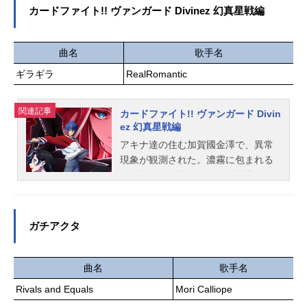
広【UNDEAD】朔間零：増田俊樹羽
囲気だが、2人は未だにドキドキしっ
カードファイト!! ヴァンガード Divinez 幻真星戦編
風薫：細貝圭大神晃牙：小野友樹乙
ぱなし。そして様々な出来事をきっ
狩アドニス：羽多野渉【Ra*bits】真
かけに２人は過去を乗り越えてい
白友也：比留間俊哉仁兎なずな：米
き…。二人の甘くて焦れったい恋の
曲名
歌手名
内佑希天満光：小林大紀紫之創：高
物語は続く――作品名お隣の天使様
ギラギラ
RealRomantic
坂知也【紅月】蓮巳敬人：梅原裕一
にいつの間にか駄目人間にされてい
郎鬼龍紅郎：神尾晋一郎神崎颯馬：
た件第2期放送形態TVアニメシリー
神永圭佑滝維吹：小林千晃【Knight
ズお隣の天使様にいつの間にか駄目
関連記事
カードファイト!! ヴァンガード Divin
s】朱桜司：土田玲央月永レオ：浅沼
人間にされていた件スケジュール202
ez 幻真星戦編
晋太郎瀬名泉：伊藤マサミ朔間凛
6年4月3日（金）～2026年6月19日
アキナ達の住む加賀國金澤で、異常
月：山下大輝鳴上嵐：北村諒【Switc
（金）TOKYOMXほか話数全12話キ
現象が観測された。濃霧に包まれる
h】逆先夏目：野島健児青葉つむぎ...
ャスト藤宮周：坂泰斗椎名真昼：石
街、聳え立つ塔。それは幻世界。―
見舞菜香赤澤樹：八代拓白河千歳：
―赫き月の昇る夜、彼らは"幻影(ファ
白石晴香木戸彩香：高野麻里佳スタ
ントム)"となる。幻世界に迷い込んだ
ッフ原作：佐伯さん（GA文庫／SBク
アキナ達の前に”幻影(ファントム)フ
ガチアクタ
リエイティブ刊）キャラクター原
ァイター”が立ちはだかる。対抗でき
案：はねこと監督：熊野千尋シリー
るのは、カードに選ばれた特別な”幻
ズ構成：大知慶一郎キャラクターデ
真獣(げんまじゅう)ファイター”の
曲名
歌手名
ザイン：野口孝行サブキャラクター
み。幻を消し去るか、真に取って代
Rivals and Equals
Mori Calliope
デザイン：倉橋N濘プロップデザイ
わるか。――存在を懸けた戦いに、
ン：新谷真昼色彩設計：鈴木ようこ