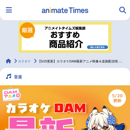
HOME
ランキング
アニメ
声優
ラジオ
みんなの声
グッズ
映画
animateTimes
カラオケ
【5/20更新】カラオケDAM最新アニメ映像＆楽曲配信情報まとめ【毎週更新】
音楽
マンガ・ラノベ
ゲーム・アプリ
音楽
コスプレ
2.5次元
配信・Vtuber
トレンド
無料マンガ
最新記事一覧
アニメ記事一覧
声優記事一覧