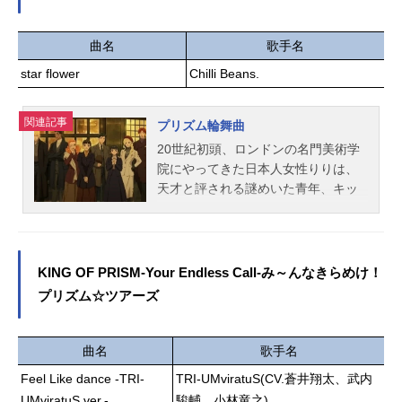
志麻C.B.：堀江瞬チェイン：白井悠
プをすることに！ひみつ道具の「水
介支部長：木村良平サポーター：や
中バギー」と「テキオー灯」を使い
みえんよひら：寺島惇太エチル：戸
様々な生き物に出会いながら海底キ
曲名
歌手名
谷菊之介スタッフ原作：アース・ス
ャンプを楽しむ5人。沈没船を発見し
star flower
Chilli Beans.
ターエンターテイメント KADOKA
たことをきっかけに、謎の青年・エ
WAキャラクターデザイン：藍川いち
ルと出会う。なんと彼は、海底に広
子 miyato原案・メインストーリ
がるに住む“海底人”だった！陸上人を
関連記事
プリズム輪舞曲
ー：冲田ヨウプロデュース：冲田ヨ
嫌っている海底人はのび太たちを信
20世紀初頭、ロンドンの名門美術学
ウアシスタントプロデュース：天坂
用することができない。そんな中、
院にやってきた日本人女性りりは、
翠主題歌「超毒的LOVE」浦島坂田船
「鬼岩城が...活動を始めまし
天才と評される謎めいた青年、キッ
(C)2025Toxic-a-Holic『Toxic-...
た！！」との知らせが届く。海底人
トと出会う。りりは彼にライバル心
が恐れる“鬼岩城”とは、一体何なの
を燃やすが、やがてそれはロマンス
か...？仲間を信じる心を胸に、地球
へと変わってゆく。作品名プリズム
の命運をかけた大冒険に、いざ出
輪舞曲放送形態配信スケジュール202
KING OF PRISM-Your Endless Call-み～んなきらめけ！
発！作品名映画ドラえもん新・のび
6年1月15日（木）～Netflixにて話数
プリズム☆ツアーズ
太の海底鬼岩城放送形態劇場版アニ
全20話キャスト一条院りり：種﨑敦
メシリーズドラえもんスケジュール2
美キット・チャーチ：内山昂輝ドロ
026年2月27日（金）キャストドラえ
シー・ブラウン：潘めぐみ小早川新
曲名
歌手名
もん：水田わさびのび太：大原めぐ
之助：梶裕貴ジョフリー・オブライ
みしずか：かかずゆみジャイアン：
Feel Like dance -TRI-
TRI-UMviratuS(CV.蒼井翔太、武内
エン：阿座上洋平ピーター・アンソ
木村昴スネ夫：関智一エル：千葉翔
UMviratuS ver.-
駿輔、小林竜之)