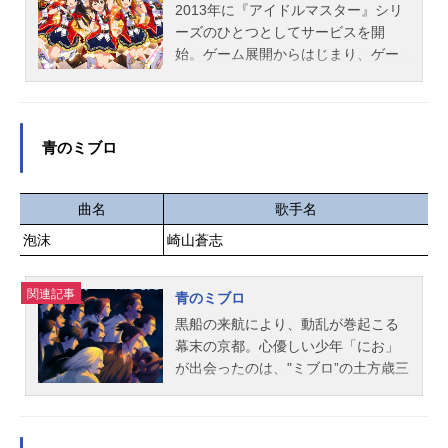
2013年に『アイドルマスター』シリ
ーズのひとつとしてサービスを開
始。ゲーム展開からはじまり、ゲー
ム以外にもライブイベント、グッ
ズ、CD、ラジオなど幅広い展開を見
せております。アプリゲーム『アイ
ドルマスターミリオンライブ！シア
青のミブロ
ターデイズ』も現在好評配信中で
す。作品名アイドルマスターミリオ
ンライブ！シリーズTHEIDOLM＠ST
曲名
歌手名
ERキャスト天海春香：中村繪里子最
泡沫
崎山蒼志
上静香：田所あずさ伊吹翼：Machico
エミリースチュアート：郁原ゆう大
関連記事
神環：稲川英里北上麗花：平山笑美
青のミブロ
北沢志保：雨宮天木下ひなた：田村
黒船の来航により、動乱が巻起こる
奈央高坂海美：上田麗奈桜守歌織：
幕末の京都。心優しい少年「にお」
香里有佐佐竹美奈子：大関英里篠宮
が出会ったのは、"ミブロ”の土方歳三
可憐：近藤唯島原エレナ：角元明日
と沖田総司。のちに「新選組」とな
香ジュリア：愛美白石紬：南早紀周
る壬生浪士組の隊士たち。金も土地
防桃子：渡部恵子高山紗代子：駒形
も命すら理不尽に奪われる時代に自