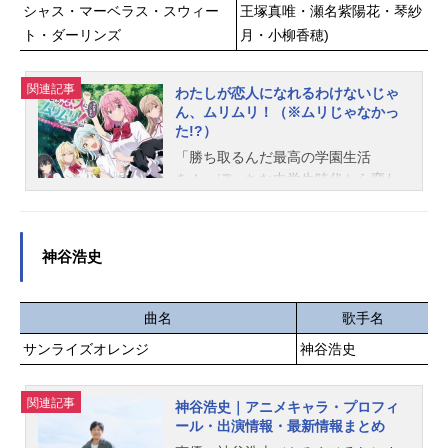
小野友樹スタッフ原作：つるまいか
シャス・マーベラス・スウィー
王塚真唯・瀬名紫陽花・琴紗
世界一ピュアでちょっと厨二な、”ラ
だ（講談社「アフタヌーン」連載）
ト・ダーリンズ
月・小柳香穂)
ブコメ”ファンタジー！作品名勇者パ
監督：山本靖貴シリーズ構成・脚...
ーティーにかわいい子がいたので、
告白してみた。放送形態TVアニメス
関連記事
わたしが恋人になれるわけないじゃ
ケジュール2026年1月6日（火）〜20
ん、ムリムリ！（※ムリじゃなかっ
26年3月31日（火）TOKYOMXほか
た!?）
話数全13話キャストヨウキ：天﨑滉
「勝ち取るんだ最高の学園生活
平セシリア：花澤香菜ユウガ：木村
を！」ぼっちな中学生時代から変わ
良平ミカナ：夏吉ゆうこデューク：
るため、高校デビューを果たした甘
増田俊樹シーク：田中美海ハピネ
織れな子。しかし根が陰キャ気質の
ス：野口衣織レイヴン：村瀬歩シ
せいで、憧れの陽キャ生活に馴染め
ケ：櫻井ももミサキ：小澤愛実スタ
神谷浩史
ず窒息寸前に…。現役モデルの完璧
ッフ原作：水星 海李（双葉社モン
美少女、王塚真唯優しくてふわふわ
スターコミックス）キャラクター原
天使の、瀬名紫陽花いつもクールな
曲名
歌手名
案：La-na総監督：山本靖貴監督：峯
黒髪美人、琴紗月賑やかなムードメ
友則シリーズ構成・脚本：菅原雪絵
サンライズオレンジ
神谷浩史
ーカー、小柳香穂憧れの人たちに近
キャラクターデザイン：大沢美奈音
づくために、きょうもがんばる甘織
楽：神前暁 MONACAアニメーショ
れな子。だったはずが──。「君に恋
関連記事
神谷浩史｜アニメキャラ・プロフィ
ン制作：月虹プロデュース：藍沢亮
をしてしまったんだ…」「待って！
ール・出演情報・最新情報まとめ
（StarryCube）主題歌OP：「Lavis
友達どこいった！？」友達？ 恋