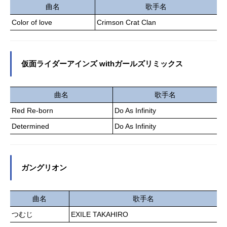
野聡オニャンゴ：宝亀克寿グスタフ
印を押され生家を追放。名もなき辺
曲名
歌手名
本田：土師孝也武能登：小西克幸亜
境の村の領主として赴任すること
Color of love
Crimson Crat Clan
門弾木：鳥海浩輔蒼一郎・アーグ：
に。しかしハズレ適性と呼ばれてい
チョーパート・コ・パーン：小野大
た生産系魔術は、材料さえあれば何
輔オグン・モンゴメリ：古川慎火鱗
でも生産できる規格外の可能性を秘
佐々木：坂田将吾プリンセス火華：L
めていて……。「この村を、もっと
仮面ライダーアインズ withガールズリミックス
ynnトオル岸理：河西健吾火代子黄：
気楽に楽しく暮らせる、僕好みの場
大原さやかアサコ・アーグ：金元寿
所にしよう！」小さく貧しい村は、
子...
徐々に様々な人が集まる巨大都市へ
曲名
歌手名
と発展していき――!?作品名お気楽
Red Re-born
Do As Infinity
領主の楽しい領地防衛～生産系魔術
で名もなき村を最強の城塞都市に～
Determined
Do As Infinity
放送形態TVアニメスケジュール2026
年1月10日（土）～2026年3月28日
（土）TOKYOMX・BS11ほか話数全
ガングリオン
12話キャストヴァン・ネイ・フェル
ティオ：内山夕実ティル：M・A・O
カムシン：伊瀬茉莉也パナメラ：日
曲名
歌手名
笠陽子アルテ：若山詩音エスパー
つむじ
EXILE TAKAHIRO
ダ：堀内賢雄ディー：小林親弘オル
ト：古川慎プルリエル：倉持若菜ク