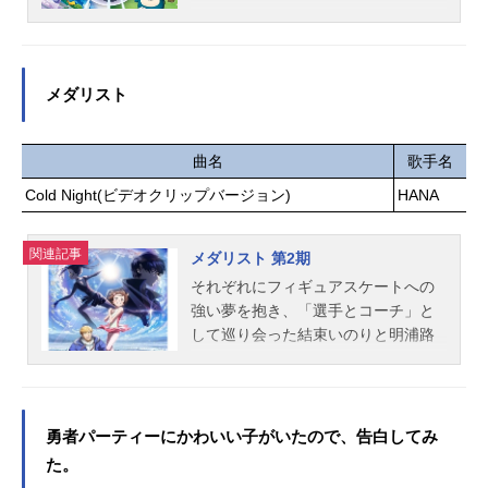
はし智秋トモ：茅原実里マツリ：下
敦美足立翔：岡本信彦神崎健太：佐
その姿を見ることができる。不思議
田麻美シズル：生天目仁美リノ：阿
藤元太田力：福島潤原穂乃香：豊崎
なペンダントを持つパルデア出身の
澄佳奈...
愛生市川香菜：田村ゆかり南条ハル
少女、リコ。謎のモンスターボール
ヤ：島﨑信長イマジナリー京太郎：
を持つカントー出身の少年、ロイ。
メダリスト
福山潤安堂カンナ：井口裕香半沢ユ
広大なポケットモンスターの世界を
リネ：上田麗奈山田父：細谷佳正ス
舞台にリコとロイの新たな冒険が始
タッフ原作：桜井のりお（秋田書店
まる！ふたりを待ち受ける出会い、
曲名
歌手名
「マンガクロス」連載）監督：赤城
そして運命とは―！？これは、冒険
Cold Night(ビデオクリップバージョン)
HANA
博昭シリーズ構成・脚本：花田十輝
を通じて大事な何かを「見つける」
キャラクターデザイン：勝又聖人色
物語。作品名ポケットモンスター（2
彩設計：柳澤久美子美術監督：黛昌
関連記事
023年版）放送形態TVアニメシリー
メダリスト 第2期
樹撮影監督：峰岸健太郎、竹沢裕一
ズポケットモンスタースケジュール2
それぞれにフィギュアスケートへの
編集：肥田文音響監督：小沼則義音
023年4月14日（金）〜テレビ東京ほ
強い夢を抱き、「選手とコーチ」と
響制作：マジックカプセル音楽：牛
かキャストリコ：鈴木みのりロイ：
して巡り会った結束いのりと明浦路
尾憲輔制作：シンエイ動画主題歌O
寺崎裕香ドット：青山吉能ウルト：
司。栄光の“メダリスト”を目指すいの
P：「僕は...
藤原夏海フリード：八代拓オリオ：
りは名港杯と西日本小中学生大会で
佐倉綾音マードック：三宅健太モリ
実績を積み、バッジテストを経て、
ー：真堂圭ランドウ：塾一久アメジ
ついに「天才少女」狼嵜光と同じラ
勇者パーティーにかわいい子がいたので、告白してみ
オ：堀江瞬ナヴィ：芹澤優メタモ
ンクで競い合う資格を手にする。次
た。
ン：三石琴乃キャプテンピカチュ
の目標は、全日本選手権への出場を