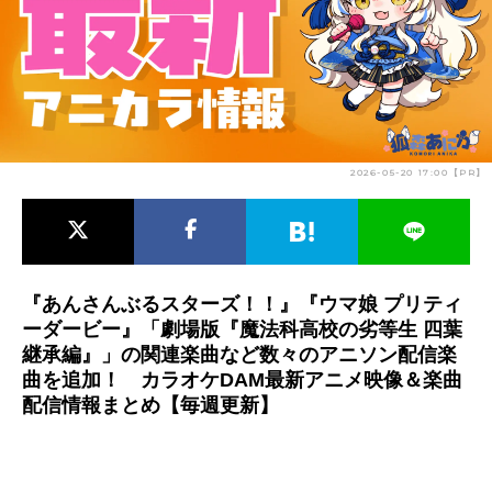
アニメ映画一覧
実写化映画一覧
今期アニメ曜日別一覧
春アニメ
夏アニメ
2026-05-20 17:00【PR】
秋アニメ
冬アニメ
男性声優/女性声優一覧
FOLLOW US
『あんさんぶるスターズ！！』『ウマ娘 プリティ
ーダービー』「劇場版『魔法科高校の劣等生 四葉
継承編』」の関連楽曲など数々のアニソン配信楽
曲を追加！ カラオケDAM最新アニメ映像＆楽曲
配信情報まとめ【毎週更新】