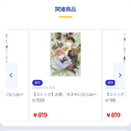
関連商品
通常
通常
2026/05/25 発売
2025/10/27 発売
ヌキにならねー
【コミック】お前、タヌキにならねー
【コミック】
か?(10)
か?(9)
￥819
￥819