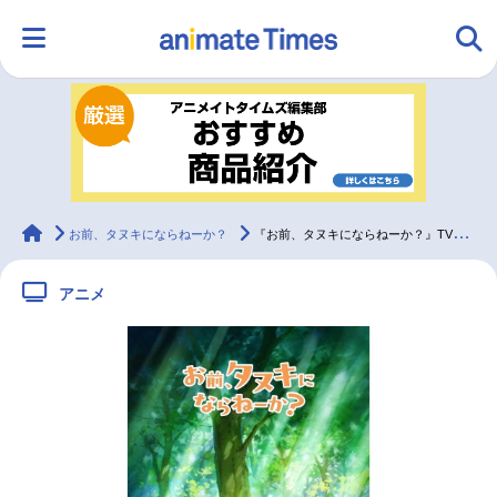
HOME
ランキング
アニメ
声優
ラジオ
みんなの声
グッズ
映画
animateTimes
お前、タヌキにならねーか？
『お前、タヌキにならねーか？』TVアニメ化｜ティザービジュアルなど公開
アニメ
マンガ・ラノベ
ゲーム・アプリ
音楽
コスプレ
2.5次元
配信・Vtuber
トレンド
無料マンガ
最新記事一覧
アニメ記事一覧
声優記事一覧