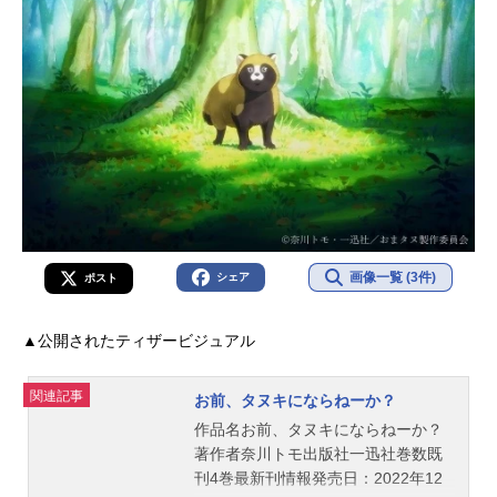
画像一覧 (3件)
シェア
ポスト
▲公開されたティザービジュアル
関連記事
お前、タヌキにならねーか？
作品名お前、タヌキにならねーか？
著作者奈川トモ出版社一迅社巻数既
刊4巻最新刊情報発売日：2022年12