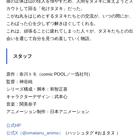
彼の正体は山の住人を増やすため、人間をタヌキに変えようとス
カウトして回る「化けタヌキ」だった。
こがね丸をはじめとするタヌキたちとの交流が、いつの間にか、
こわばった心を少しずつ解きほぐしてくれる。
これは、頑張ることに疲れてしまった人々が、タヌキたちとの出
会いを通じて自分を見つめ直していく物語。
スタッフ
原作：奈川トモ（comic POOL／一迅社刊）
監督：神谷純
シリーズ構成・脚本：和智正喜
キャラクターデザイン：武本心
音楽：関美奈子
アニメーション制作：日本アニメーション
公式HP
公式X（@omatanu_anime）
（ハッシュタグ #おまタヌ ）