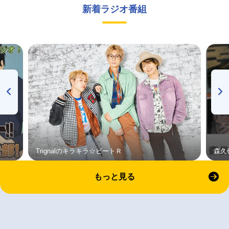
新着ラジオ番組
Trignalのキラキラ☆ビートＲ
森久
もっと見る