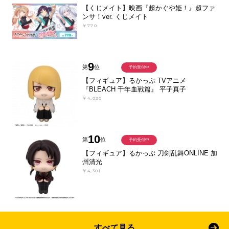
【くじメイト】映画『超かぐや姫！』超ファ
ンサ！ver. くじメイト
￥770
9
第
位
予約受付中
【フィギュア】るかっぷ TVアニメ
『BLEACH 千年血戦篇』 平子真子
￥4,020
10
第
位
予約受付中
【フィギュア】るかっぷ 刀剣乱舞ONLINE 加
州清光
￥4,301
すべて見る