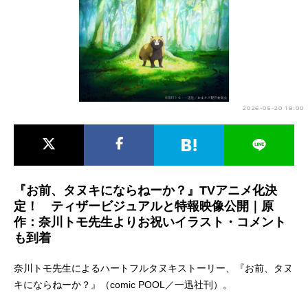
アニメ映画一覧
実写化映画一覧
今期アニメ曜日別一覧
春アニメ
夏アニメ
2026-05-20 18:00
秋アニメ
冬アニメ
男性声優/女性声優一覧
FOLLOW US
『お前、タヌキにならねーか？』TVアニメ化決
定！ ティザービジュアルと特報映像公開｜原
作：奈川トモ先生よりお祝いイラスト・コメント
も到着
奈川トモ先生によるハートフルタヌキストーリー、『お前、タヌ
キにならねーか？』（comic POOL／一迅社刊）。