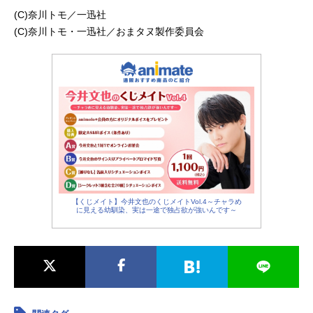
(C)奈川トモ／一迅社
(C)奈川トモ・一迅社／おまタヌ製作委員会
【くじメイト】今井文也のくじメイトVol.4～チャラめ
に見える幼馴染、実は一途で独占欲が強いんです～