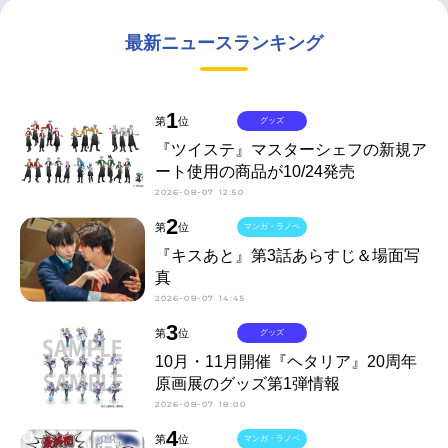
最新ニュースランキング
1
第
位
グッズ
『ツイステ』マスターシェフの新規ア
ート使用の商品が10/24発売
2026-08-07 12:50
2
第
位
マンガ・ラノベ
『キスあと』第3話あらすじ＆場面写
真
2026-08-07 14:45
3
第
位
グッズ
10月・11月開催『ヘタリア』20周年
原画展のグッズ第1弾情報
2026-08-07 18:00
4
第
位
マンガ・ラノベ