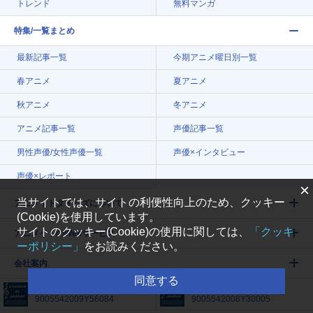
トレンド
無料マンガ
特集/一覧まとめ
最新記事一覧
今期アニメ曜日別一覧
春アニメ
夏アニメ
秋アニメ
冬アニメ
アニメ記事一覧
声優記事一覧
男性声優/女性声優一覧
声優×インタビュー
声優×レポート
×
当サイトでは、サイトの利便性向上のため、クッキー
アニメイトタイムズについて
(Cookie)を使用しています。
サイトのクッキー(Cookie)の使用に関しては、
「クッキ
アニメイトのWebサービス
ーポリシー」
をお読みください。
会社案内
同意する
許諾番号
許諾番号
9005542009Y56084
9005542008Y30005