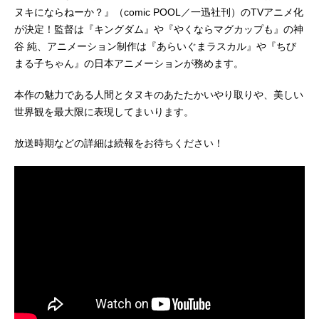
ヌキにならねーか？』（comic POOL／一迅社刊）のTVアニメ化
ならねーか?」仕事に疲れたOL、性
が決定！監督は『キングダム』や『やくならマグカップも』の神
格に難ありのホスト、親との関係に
悩むいじめっ子など、様々な問題を
谷 純、アニメーション制作は『あらいぐまラスカル』や『ちび
かかえた人々が、タヌキになってみ
まる子ちゃん』の日本アニメーションが務めます。
たことで人生で本当に大切なことを
見つけなおしていく。がんばりすぎ
本作の魅力である人間とタヌキのあたたかいやり取りや、美しい
てるあなたの心にふっかり寄り添う
世界観を最大限に表現してまいります。
ハートフル...
放送時期などの詳細は続報をお待ちください！