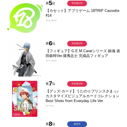
5
第
位
予約受付中
【カセット】アプリゲーム 18TRIP Cassette
#14
￥8,800
6
第
位
予約受付中
【フィギュア】G.E.M.Caratシリーズ 銀魂 坂
田銀時Ver.攘夷志士 完成品フィギュア
￥7,480
7
第
位
予約受付中
【グッズ-カード】うたの☆プリンスさまっ♪
カスタマイズビジュアルカードコレクション
Best Shots from Everyday Life Ver.
￥770
8
第
位
発売中