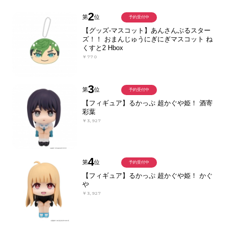
2
第
位
予約受付中
【グッズ-マスコット】あんさんぶるスター
ズ！！ おまんじゅうにぎにぎマスコット ね
くすと2 Hbox
￥770
3
第
位
予約受付中
【フィギュア】るかっぷ 超かぐや姫！ 酒寄
彩葉
￥3,927
4
第
位
予約受付中
【フィギュア】るかっぷ 超かぐや姫！ かぐ
や
￥3,927