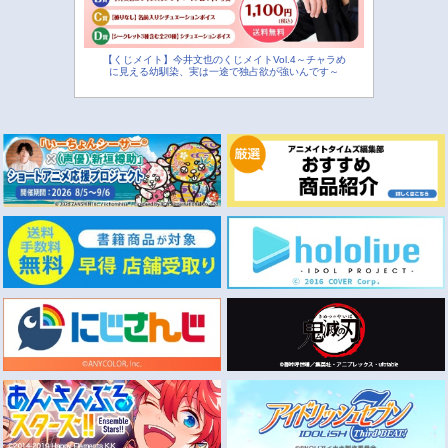
【くじメイト】今井文也のくじメイトVol.4～チャラめ
に見える幼馴染、実は一途で独占欲が強いんです～