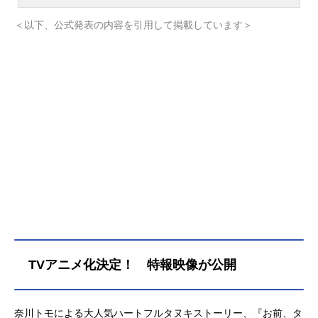
月26日 通販 電子書籍約20Pの描き下
ろしも大収録！！TV紹介でも話題沸
＜以下、公式発表の内容を引用して掲載しています＞
騰！あたたかくて、じんわりしみる
ふっかり系ハートフルストーリー
タヌキのこがね丸は、今日も山の住
人を増やそうと人間たちをスカウト
しに街へ繰り出す。「お前、タヌキ
にならねーか？」こがね丸に救われ
たOLの野々原さんは、薬湯屋さんで
働くことになったり、さらにはタヌ
キと人間(×2)のWデートに出かけるこ
とになったり――!?そんな中、こが
ね丸の過去にも関わる、貂(てん)の藤
万も登場し…物語は、さらに深く、
ふっかりと繰り広げられていきま
す。既刊情報1巻発売日：2021年05
月01日 通販 電子書籍大事なことは、
TVアニメ化決定！ 特報映像が公開
タヌキになったら見つかるかも。タ
ヌキのこがね丸は、今日も山の住人
を増やそうと人間たちをスカウトし
奈川トモによる大人気ハートフルタヌキストーリー、『お前、タ
に街へ繰り出す。「お前、タヌキに