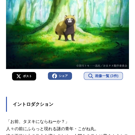
画像一覧 (3件)
シェア
ポスト
イントロダクション
「お前、タヌキにならねーか？」
人々の前にふらっと現れる謎の青年・こがね丸。