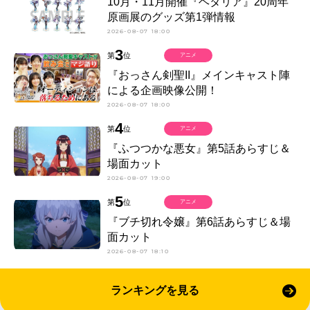
10月・11月開催『ヘタリア』20周年
原画展のグッズ第1弾情報
2026-08-07 18:00
3
第
位
アニメ
『おっさん剣聖II』メインキャスト陣
による企画映像公開！
2026-08-07 18:00
4
第
位
アニメ
『ふつつかな悪女』第5話あらすじ＆
場面カット
2026-08-07 19:00
5
第
位
アニメ
『ブチ切れ令嬢』第6話あらすじ＆場
面カット
2026-08-07 18:10
ランキングを見る