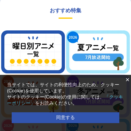
おすすめ特集
×
当サイトでは、サイトの利便性向上のため、クッキー
(Cookie)を使用しています。
サイトのクッキー(Cookie)の使用に関しては、
「クッキ
ーポリシー」
をお読みください。
同意する