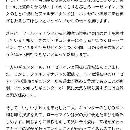
につけた髪飾りから母の手のぬくもりを感じるローゼマイン。彼
女のもとに現れたフェルディナンドは、ハッセの小神殿に灰色神
官を派遣してほしいというベンノからの伝言を届けます。
さらに、フェルディナンドが灰色神官の護衛に東門の兵士を検討
していると知り、実の父・ギュンターに会えると気づくローゼマ
イン。すぐさま喜びを見せたのもつかの間、自身は領主の娘とい
う立場から同行できないと知って落胆します。
一方のギュンターも、ローゼマインと同様に落ち込んでいまし
た。しかし、フェルディナンドの配慮で、ハッセ滞在中のローゼ
マインの護衛はギュンターたち兵士が務める予定であることが判
明。それを知ったギュンターが一気に元気を取り戻す姿には自然
と頬が緩みます。
そして、いよいよ対面を果たした二人。ギュンターのなじみ深い
胸を叩く挨拶を見て、ローゼマインは実の父に会えた喜びを噛み
しめます。同じように挨拶を返して笑い合う姿は、立場が変わっ
ても父娘の絆が変わっていないことが伝わってくるものでした。