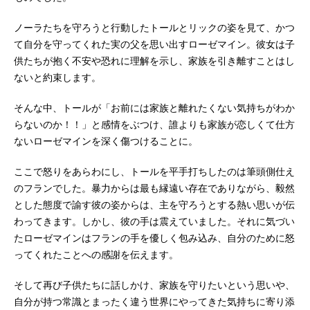
ノーラたちを守ろうと行動したトールとリックの姿を見て、かつ
て自分を守ってくれた実の父を思い出すローゼマイン。彼女は子
供たちが抱く不安や恐れに理解を示し、家族を引き離すことはし
ないと約束します。
そんな中、トールが「お前には家族と離れたくない気持ちがわか
らないのか！！」と感情をぶつけ、誰よりも家族が恋しくて仕方
ないローゼマインを深く傷つけることに。
ここで怒りをあらわにし、トールを平手打ちしたのは筆頭側仕え
のフランでした。暴力からは最も縁遠い存在でありながら、毅然
とした態度で諭す彼の姿からは、主を守ろうとする熱い思いが伝
わってきます。しかし、彼の手は震えていました。それに気づい
たローゼマインはフランの手を優しく包み込み、自分のために怒
ってくれたことへの感謝を伝えます。
そして再び子供たちに話しかけ、家族を守りたいという思いや、
自分が持つ常識とまったく違う世界にやってきた気持ちに寄り添