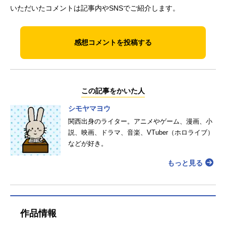
いただいたコメントは記事内やSNSでご紹介します。
感想コメントを投稿する
この記事をかいた人
シモヤマヨウ
関西出身のライター。アニメやゲーム、漫画、小
説、映画、ドラマ、音楽、VTuber（ホロライブ）
などが好き。
もっと見る
作品情報