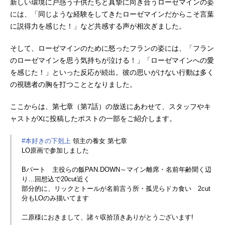
新しい環境に戸惑う子供たちと真摯に向き合うローゼマインの姿
には、「同じような経験をしてきたローゼマインだからこそ言葉
に説得力を感じた！」など共感する声が相次ぎました。
そして、ローゼマインのために怒ったフランの姿には、「フラン
のローゼマインを思う気持ちが泣ける！」「ローゼマインへの愛
を感じた！」といった反応が続出。彼の思いがけない行動は多く
の視聴者の胸を打つこととなりました。
ここからは、第七章（第7話）の放送にあわせて、スタッフやキ
ャストがXに投稿したポストの一部をご紹介します。
#本好きの下剋上
領主の養女 第七章
LO原画で参加しました
Bパート 主役らの飯PAN.DOWN～マイン離席・名前年齢聞く辺
り…回想込で20cut近く
部分的に、リックとトールが名前言う所・孤児らドカ食い 2cut
分もLOのみ描いてます
二原様におきまして、諸々収拾頂きありがとうございます!