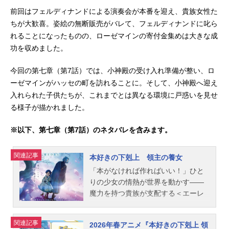
前回はフェルディナンドによる演奏会が本番を迎え、貴族女性た
ちが大歓喜。姿絵の無断販売がバレて、フェルディナンドに叱ら
れることになったものの、ローゼマインの寄付金集めは大きな成
功を収めました。
今回の第七章（第7話）では、小神殿の受け入れ準備が整い、ロ
ーゼマインがハッセの町を訪れることに。そして、小神殿へ迎え
入れられた子供たちが、これまでとは異なる環境に戸惑いを見せ
る様子が描かれました。
※以下、第七章（第7話）のネタバレを含みます。
関連記事
本好きの下剋上 領主の養女
「本がなければ作ればいい！」ひと
りの少女の情熱が世界を動かす――
魔力を持つ貴族が支配する＜エーレ
ンフェスト＞書物なき世界で本作り
に奮闘するマインだったが、その身
関連記事
2026年春アニメ『本好きの下剋上 領
に秘めた強大な魔力が陰謀を招く。