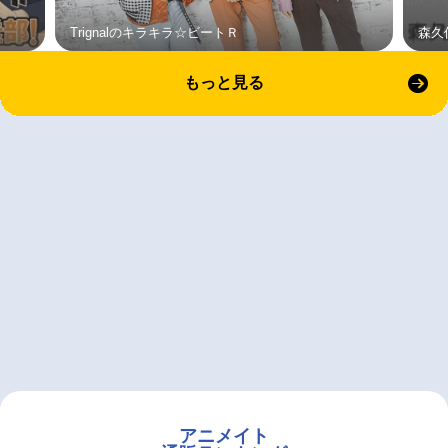
Trignalのキラキラ☆ビートＲ
森久
もっと見る
アニメイト