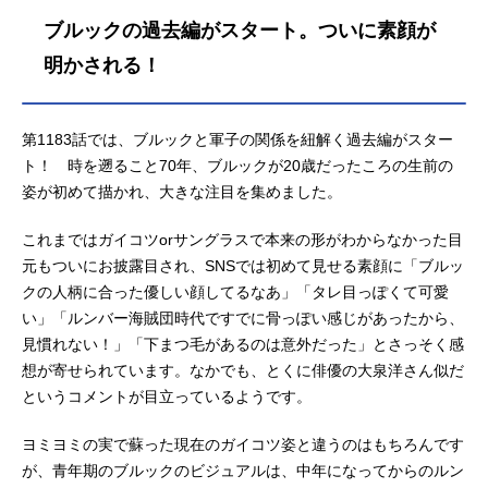
ール1999年10月20日（水）～2024
ブルックの過去編がスタート。ついに素顔が
年10月13日（日）フジテレビ系列に
て2025年4⽉5⽇（⼟）〜フジテレビ
明かされる！
系列にて放送再開キャストモンキ
ー・D・ルフィ：田中真弓ロロノア・
ゾロ：中井和哉ナミ：岡村明美ウソ
第1183話では、ブルックと軍子の関係を紐解く過去編がスター
ップ：山口勝平サンジ：平田広明ト
ト！ 時を遡ること70年、ブルックが20歳だったころの生前の
ニートニー・チョッパー：大谷育江
姿が初めて描かれ、大きな注目を集めました。
ニコ・ロビン：山口由里子フランキ
ー：矢尾一樹→木村昴ブルック：チ
これまではガイコツorサングラスで本来の形がわからなかった目
ョージンベエ：宝亀克寿シャンク
元もついにお披露目され、SNSでは初めて見せる素顔に「ブルッ
ス：池田秀一バギー：千葉繁マーシ
クの人柄に合った優しい顔してるなあ」「タレ目っぽくて可愛
ャル・D・ティーチ：大塚明夫クザン
い」「ルンバー海賊団時代ですでに骨っぽい感じがあったから、
〈青キジ〉...
見慣れない！」「下まつ毛があるのは意外だった」とさっそく感
想が寄せられています。なかでも、とくに俳優の大泉洋さん似だ
というコメントが目立っているようです。
ヨミヨミの実で蘇った現在のガイコツ姿と違うのはもちろんです
が、青年期のブルックのビジュアルは、中年になってからのルン