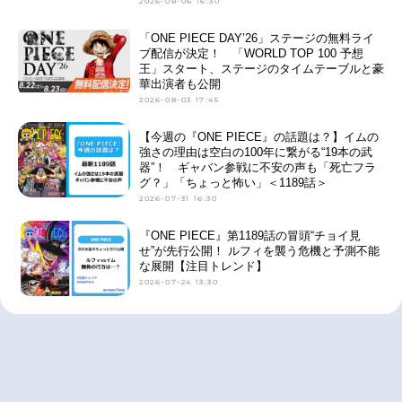
2026-08-06 16:30
「ONE PIECE DAY’26」ステージの無料ライ
ブ配信が決定！ 「WORLD TOP 100 予想
王」スタート、ステージのタイムテーブルと豪
華出演者も公開
2026-08-03 17:45
【今週の『ONE PIECE』の話題は？】イムの
強さの理由は空白の100年に繋がる“19本の武
器”！ ギャバン参戦に不安の声も「死亡フラ
グ？」「ちょっと怖い」＜1189話＞
2026-07-31 16:30
『ONE PIECE』第1189話の冒頭“チョイ見
せ”が先行公開！ ルフィを襲う危機と予測不能
な展開【注目トレンド】
2026-07-24 13:30