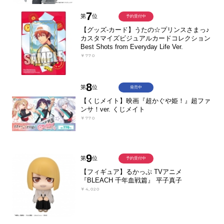
7
第
位
予約受付中
【グッズ-カード】うたの☆プリンスさまっ♪
カスタマイズビジュアルカードコレクション
Best Shots from Everyday Life Ver.
￥770
8
第
位
発売中
【くじメイト】映画『超かぐや姫！』超ファ
ンサ！ver. くじメイト
￥770
9
第
位
予約受付中
【フィギュア】るかっぷ TVアニメ
『BLEACH 千年血戦篇』 平子真子
￥4,020