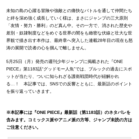
未知の島の心躍る冒険や強敵との痛快なバトルを通して仲間たち
と絆を深め強く成長していく様は、まさにジャンプの三大原則
「友情・努力・勝利」のど真ん中。その一方で、消された歴史や
差別・奴隷制度などをめぐる世界の闇をも緻密な伏線と壮大な世
界観で描き出す本作は、最終章へ突入した連載28年目の現在も怒
涛の展開で読者の心を掴んで離しません。
5月25日（月）発売の週刊少年ジャンプに掲載された『ONE
PIECE』第1183話“グッドモー人魚”では、ブルックの過去にスポ
ットが当たり、ついに知られざる護衛戦団時代が紐解かれ
る…！ 本記事では、SNSでの反響とともに、最新話のポイント
を振り返っていきます。
※本記事には『ONE PIECE』最新話（第1183話）のネタバレを
含みます。コミックス派やアニメ派の方等、ジャンプ未読の方は
ご注意ください。