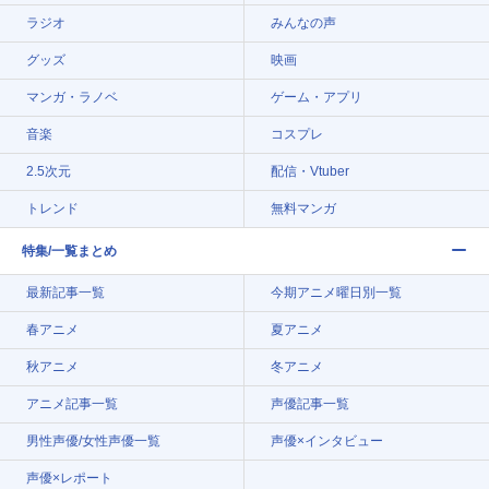
ラジオ
みんなの声
グッズ
映画
マンガ・ラノベ
ゲーム・アプリ
音楽
コスプレ
2.5次元
配信・Vtuber
トレンド
無料マンガ
特集/一覧まとめ
最新記事一覧
今期アニメ曜日別一覧
春アニメ
夏アニメ
秋アニメ
冬アニメ
アニメ記事一覧
声優記事一覧
男性声優/女性声優一覧
声優×インタビュー
声優×レポート