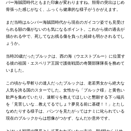
バー海賊団時代ともまた印象が変わりますね。頬骨の突出はじめ
骨張った感じがなく、ふっくら健康的な様子がうかがえます。
まだ当時はルンバー海賊団時代から現在のガイコツ姿でも見受け
られる額の傷がないのも気になるポイント。これから彼の過去が
描かれる中で、死してなお残る傷を負った経緯も明かされるでし
ょうか。
当時20歳だったブルックは、西の海（ウエストブルー）に位置す
る彼の祖国・エスペリア王国で護衛戦団の奇襲部隊隊長を務めて
いました。
この頃から早斬りの達人だったブルックは、老若男女から絶大な
人気を誇る国のスターでした。女性から「ブルック様」と黄色い
歓声を集めていたり、速斬りを教えてほしいと懇願する下っ端兵
を「見苦しいな…教えてるでしょ？夢見る前に基礎！！」とたし
なめたりする様子は、パンツを見たがってはナミに叱られている
現在のブルックからは想像がつかず、なんだか意外です。