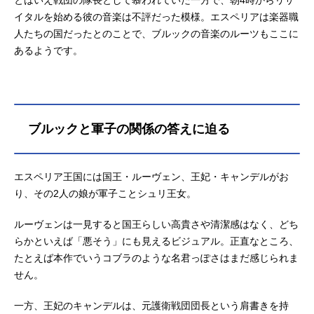
とはいえ戦団の隊長として慕われていた一方で、朝4時からリサ
イタルを始める彼の音楽は不評だった模様。エスペリアは楽器職
人たちの国だったとのことで、ブルックの音楽のルーツもここに
あるようです。
ブルックと軍子の関係の答えに迫る
エスペリア王国には国王・ルーヴェン、王妃・キャンデルがお
り、その2人の娘が軍子ことシュリ王女。
ルーヴェンは一見すると国王らしい高貴さや清潔感はなく、どち
らかといえば「悪そう」にも見えるビジュアル。正直なところ、
たとえば本作でいうコブラのような名君っぽさはまだ感じられま
せん。
一方、王妃のキャンデルは、元護衛戦団団長という肩書きを持