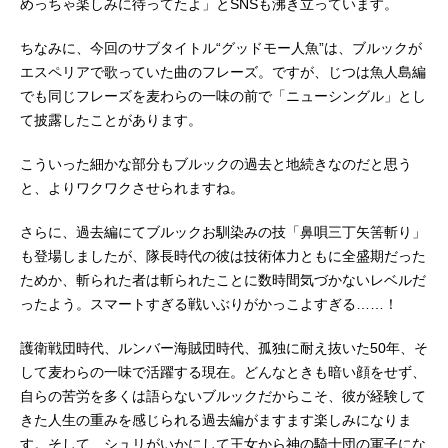
めっちゃ楽しみに待ってたよ」とSNSも沸き立っています。
ちなみに、今回のサブタイトル“グッドモー人魚”は、ブルックが
エスペリアで歌っていた曲のフレーズ。ですが、じつは魚人島編
でも同じフレーズを麦わらの一味の前で「ニューシングル」とし
て披露したことがあります。
こういった細かな部分もブルックの過去と地続きなのだと思う
と、よりワクワクさせられますね。
さらに、過去編にてブルックお馴染みの技「鼻唄三丁矢筈斬り」
も登場しましたが、隊長時代の彼は技術体力ともに全盛期だった
ためか、斬られた者は斬られたことに数時間気づかないレベルだ
ったよう。スマートすぎる戦いぶりがかっこよすぎる……！
護衛戦団時代、ルンバー海賊団時代、孤独に耐え抜いた50年、そ
して麦わらの一味で活躍する現在。どんなときも暗い顔をせず、
自らの苦労を多くは語らないブルックだからこそ、彼が経験して
きた人生の重みを感じられる過去編がますます楽しみになりま
す。そして、シュリがいかにして王女から神の騎士団の軍子にな