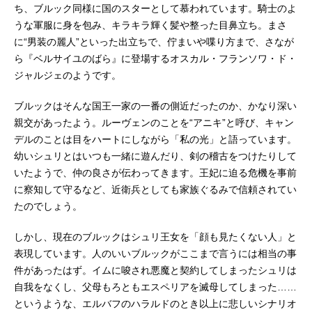
ち、ブルック同様に国のスターとして慕われています。騎士のよ
うな軍服に身を包み、キラキラ輝く髪や整った目鼻立ち。まさ
に“男装の麗人”といった出立ちで、佇まいや喋り方まで、さなが
ら『ベルサイユのばら』に登場するオスカル・フランソワ・ド・
ジャルジェのようです。
ブルックはそんな国王一家の一番の側近だったのか、かなり深い
親交があったよう。ルーヴェンのことを“アニキ”と呼び、キャン
デルのことは目をハートにしながら「私の光」と語っています。
幼いシュリとはいつも一緒に遊んだり、剣の稽古をつけたりして
いたようで、仲の良さが伝わってきます。王妃に迫る危機を事前
に察知して守るなど、近衛兵としても家族ぐるみで信頼されてい
たのでしょう。
しかし、現在のブルックはシュリ王女を「顔も見たくない人」と
表現しています。人のいいブルックがここまで言うには相当の事
件があったはず。イムに唆され悪魔と契約してしまったシュリは
自我をなくし、父母もろともエスペリアを滅母してしまった……
というような、エルバフのハラルドのとき以上に悲しいシナリオ