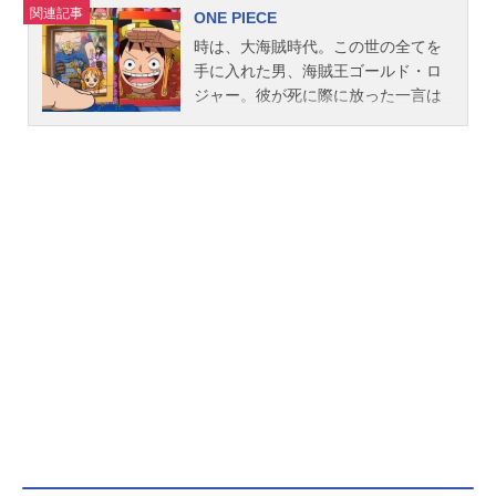
関連記事
ONE PIECE
時は、大海賊時代。この世の全てを
手に入れた男、海賊王ゴールド・ロ
ジャー。彼が死に際に放った一言は
全世界の人々を海へと駆り立てた。
「俺の財宝？ほしけりゃくれてや
る！探せ！この世のすべてをそこに
置いてきた」ロジャーが遺した富と
名声と力の「ひとつなぎの大秘宝
（ワンピース）」を巡って幾人もの
海賊たちが旗を掲げて戦っていた。
そして、そんな海賊に憧れる一人の
少年ルフィ。「悪魔の実」の能力に
より、一生泳げない体の代わりに、
全身がゴムのように伸びる不思議な
体を手に入れた少年！命の恩人・海
賊団のリーダー・シャンクスからも
らった麦わら帽をトレードマーク
に、ルフィは航海に出た。作品名ON
EPIECE放送形態TVアニメスケジュ