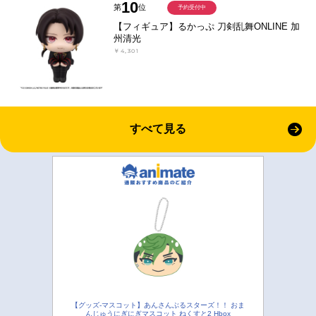
10
第
位
予約受付中
【フィギュア】るかっぷ 刀剣乱舞ONLINE 加
州清光
￥4,301
すべて見る
【グッズ-マスコット】あんさんぶるスターズ！！ おま
んじゅうにぎにぎマスコット ねくすと2 Hbox