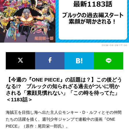
アニメ映画一覧
実写化映画一覧
今期アニメ曜日別一覧
春アニメ
夏アニメ
2026-05-28 17:00
秋アニメ
冬アニメ
男性声優/女性声優一覧
FOLLOW US
【今週の『ONE PIECE』の話題は？】この後どう
なる!? ブルックの知られざる過去がついに明か
される「素顔見慣れない」「この時を待ってた」
＜1183話＞
海賊王を目指し海へ出た主人公モンキー・D・ルフィとその仲間
たちの活躍を描く、週刊少年ジャンプで連載中の漫画『ONE
PIECE』（原作：尾田栄一郎氏）。