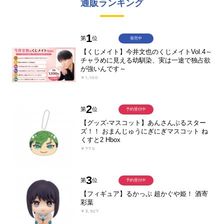
通販ランキング
1
第
位
発売中
【くじメイト】今井文也のくじメイトVol.4～
チャラめに見える幼馴染、実は一途で独占欲
が強いんです～
￥1,100
2
第
位
予約受付中
【グッズ-マスコット】あんさんぶるスター
ズ！！ おまんじゅうにぎにぎマスコット ね
くすと2 Hbox
￥770
3
第
位
予約受付中
【フィギュア】るかっぷ 超かぐや姫！ 酒寄
彩葉
￥3,927