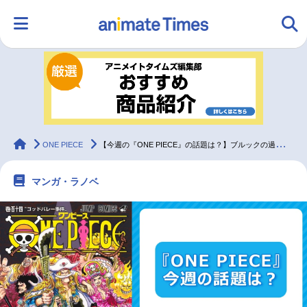
HOME
ランキング
アニメ
声優
ラジオ
みんなの声
グッズ
映画
animateTimes
ONE PIECE
【今週の『ONE PIECE』の話題は？】ブルックの過去が明かされる＜1183話＞
マンガ・ラノベ
マンガ・ラノベ
ゲーム・アプリ
音楽
コスプレ
2.5次元
配信・Vtuber
トレンド
無料マンガ
最新記事一覧
アニメ記事一覧
声優記事一覧