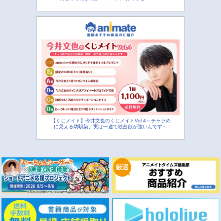
【くじメイト】今井文也のくじメイトVol.4～チャラめ
に見える幼馴染、実は一途で独占欲が強いんです～