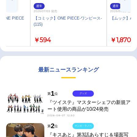
通常
通常
2026/07/03 発売
2026/07/29 発売
NE PIECE
【コミック】ONE PIECE-ワンピース-
【ムック】Ani-P
(115)
￥594
￥1,870
最新ニュースランキング
1
第
位
グッズ
『ツイステ』マスターシェフの新規ア
ート使用の商品が10/24発売
2026-08-07 12:50
2
第
位
マンガ・ラノベ
『キスあと』第3話あらすじ＆場面写