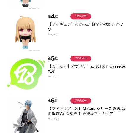
4
第
位
予約受付中
【フィギュア】るかっぷ 超かぐや姫！ かぐ
や
￥3,927
5
第
位
予約受付中
【カセット】アプリゲーム 18TRIP Cassette
#14
￥8,800
6
第
位
予約受付中
【フィギュア】G.E.M.Caratシリーズ 銀魂 坂
田銀時Ver.攘夷志士 完成品フィギュア
￥7,480