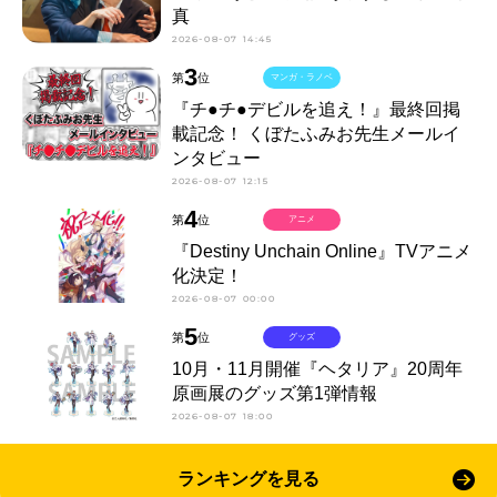
真
2026-08-07 14:45
3
第
位
マンガ・ラノベ
『チ●チ●デビルを追え！』最終回掲
載記念！ くぼたふみお先生メールイ
ンタビュー
2026-08-07 12:15
4
第
位
アニメ
『Destiny Unchain Online』TVアニメ
化決定！
2026-08-07 00:00
5
第
位
グッズ
10月・11月開催『ヘタリア』20周年
原画展のグッズ第1弾情報
2026-08-07 18:00
ランキングを見る