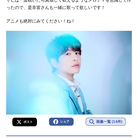
ったので、是非皆さんも一緒に歌って欲しいです！
アニメも絶対にみてください！ね！
画像一覧 (14件)
シェア
ポスト