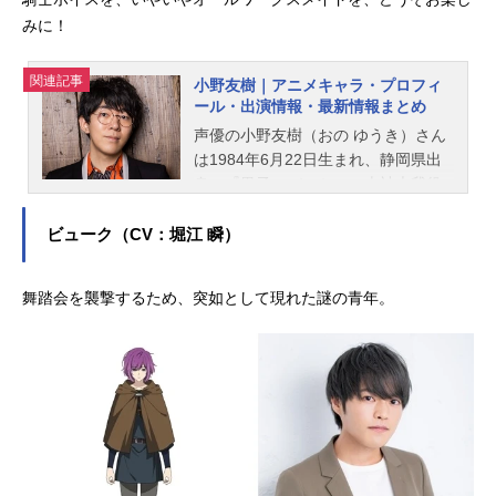
みに！
関連記事
小野友樹｜アニメキャラ・プロフィ
ール・出演情報・最新情報まとめ
声優の小野友樹（おの ゆうき）さん
は1984年6月22日生まれ、静岡県出
身。『黒子のバスケ』の火神大我役
をはじめ、『ジョジョの奇妙な冒険
ダイヤモンドは砕けない』の東方仗
ビューク（CV：堀江 瞬）
助役など、人気作品のキャラクター
を多く演じています。こちらでは、
舞踏会を襲撃するため、突如として現れた謎の青年。
小野友樹さんのオススメ記事をご紹
介！