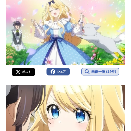
画像一覧 (14件)
シェア
ポスト