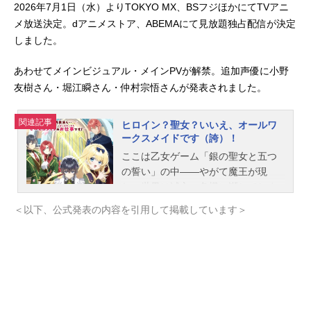
2026年7月1日（水）よりTOKYO MX、BSフジほかにてTVアニ
メ放送決定。dアニメストア、ABEMAにて見放題独占配信が決定
しました。
あわせてメインビジュアル・メインPVが解禁。追加声優に小野
友樹さん・堀江瞬さん・仲村宗悟さんが発表されました。
関連記事
ヒロイン？聖女？いいえ、オールワ
ークスメイドです（誇）！
ここは乙女ゲーム「銀の聖女と五つ
の誓い」の中――やがて魔王が現
れ、世界は滅亡の危機に瀕してしま
う……。そんな運命から世界を救う
＜以下、公式発表の内容を引用して掲載しています＞
はずのヒロイン（聖女）のメロディ
は、なぜか能力をすべてメイド業務
に捧げ、完全無欠のオールワークス
メイドへと変貌を遂げていた！聖女
不在で予測不能になってしまったシ
ナリオは…、世界は…、いったいど
うなっちゃうの～～！？作品名ヒロ