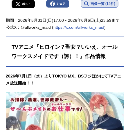
画像一覧 (14件)
シェア
ポスト
期間：2026年5月31日(日)17:00～2026年6月6日(土)23:59まで
公式X：@allworks_maid (
https://x.com/allworks_maid
)
TVアニメ『ヒロイン？聖女？いいえ、オール
ワークスメイドです（誇）！』作品情報
2026年7月1日（水）よりTOKYO MX、BSフジほかにてTVアニ
メ放送開始！！