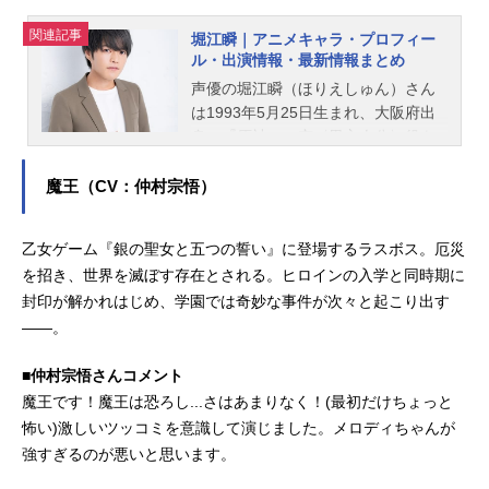
関連記事
堀江瞬｜アニメキャラ・プロフィー
ル・出演情報・最新情報まとめ
声優の堀江瞬（ほりえしゅん）さん
は1993年5月25日生まれ、大阪府出
身。『原神』の空〈男主人公〉役を
はじめ、『僕の心のヤバイやつ』の
市川京太郎役など、人気作品のキャ
魔王（CV：仲村宗悟）
ラクターを多く演じています。こち
らでは、堀江瞬さんのオススメ記事
乙女ゲーム『銀の聖女と五つの誓い』に登場するラスボス。厄災
をご紹介！
を招き、世界を滅ぼす存在とされる。ヒロインの入学と同時期に
封印が解かれはじめ、学園では奇妙な事件が次々と起こり出す
――。
■仲村宗悟さんコメント
魔王です！魔王は恐ろし...さはあまりなく！(最初だけちょっと
怖い)激しいツッコミを意識して演じました。メロディちゃんが
強すぎるのが悪いと思います。