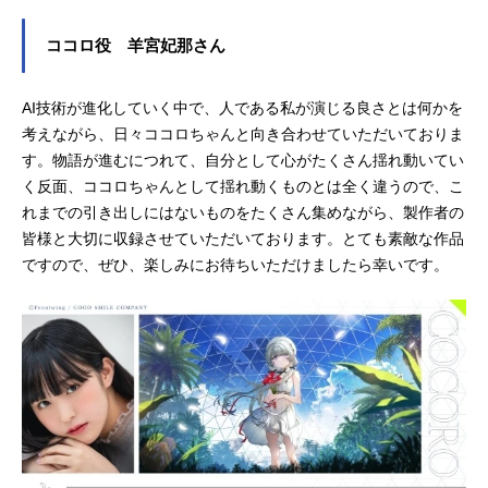
ココロ役 羊宮妃那さん
AI技術が進化していく中で、人である私が演じる良さとは何かを
考えながら、日々ココロちゃんと向き合わせていただいておりま
す。物語が進むにつれて、自分として心がたくさん揺れ動いてい
く反面、ココロちゃんとして揺れ動くものとは全く違うので、こ
れまでの引き出しにはないものをたくさん集めながら、製作者の
皆様と大切に収録させていただいております。とても素敵な作品
ですので、ぜひ、楽しみにお待ちいただけましたら幸いです。