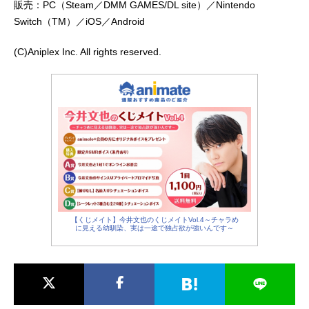
販売：PC（Steam／DMM GAMES/DL site）／Nintendo
Switch（TM）／iOS／Android
(C)Aniplex Inc. All rights reserved.
【くじメイト】今井文也のくじメイトVol.4～チャラめ
に見える幼馴染、実は一途で独占欲が強いんです～