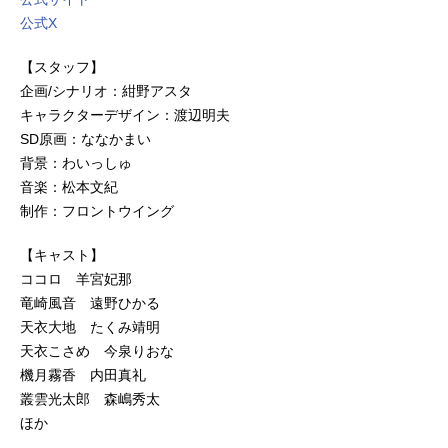
公式X
【スタッフ】
企画/シナリオ：紺野アスタ
キャラクターデザイン：渡辺明夫
SD原画：ななかまい
背景：わいっしゅ
音楽：松本文紀
制作：フロントウイング
【キャスト】
ココロ 羊宮妃那
竜崎風音 遠野ひかる
天衣大地 たくみ靖明
天衣こさめ 今泉りおな
機月霧香 内田真礼
叢雲光太郎 森嶋秀太
ほか