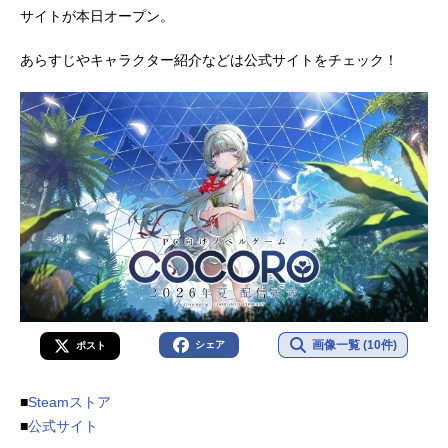
サイトが本日オープン。
あらすじやキャラクター紹介などは公式サイトをチェック！
画像一覧 (10件)
シェア
ポスト
■
Steamストア
■
公式サイト