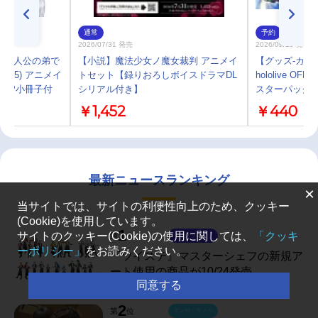
通常
予約
2026/07/31 発売
2026/09/19 発売
の主人公の弟で
【小説】魔法少女ノ魔女裁判 アニメイ
【グッズ-カー
(5) アニメイ
トセット【録りおろしボイスドラマDL
hololive OFF
12P小冊子付
シリアル付き】
スターパック
クス」
￥1,452
￥440
最新ニュースランキング
×
当サイトでは、サイトの利便性向上のため、クッキー
(Cookie)を使用しています。
1
サイトのクッキー(Cookie)の使用に関しては、
「クッキ
第
位
グッズ
ーポリシー」
をお読みください。
『ツイステ』マスターシェフの新規ア
ート使用の商品が10/24発売
同意する
2026-08-07 12:50
2
第
位
マンガ・ラノベ