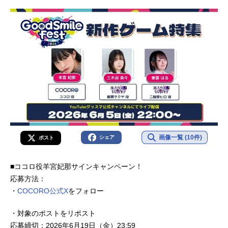
画像一覧 (10件)
シェア
ポスト
■ココロ役羊宮妃那サインキャンペーン！
応募方法：
・
COCORO公式X
をフォロー
・対象のポストをリポスト
応募締切：2026年6月19日（金）23:59