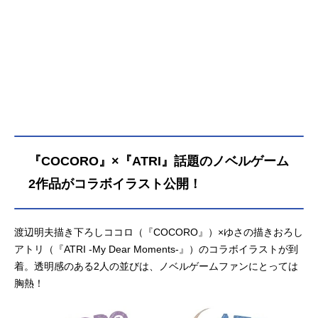
『COCORO』×『ATRI』話題のノベルゲーム
2作品がコラボイラスト公開！
渡辺明夫描き下ろしココロ（『COCORO』）×ゆさの描きおろし
アトリ（『ATRI -My Dear Moments-』）のコラボイラストが到
着。透明感のある2人の並びは、ノベルゲームファンにとっては
胸熱！