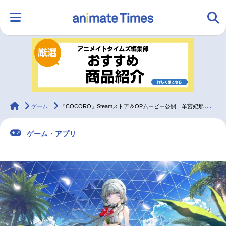
HOME
ランキング
アニメ
声優
ラジオ
みんなの声
グッズ
映画
animateTimes
ゲーム
『COCORO』Steamストア＆OPムービー公開｜羊宮妃那らキャストコメント到着
ゲーム・アプリ
マンガ・ラノベ
ゲーム・アプリ
音楽
コスプレ
2.5次元
配信・Vtuber
トレンド
無料マンガ
最新記事一覧
アニメ記事一覧
声優記事一覧