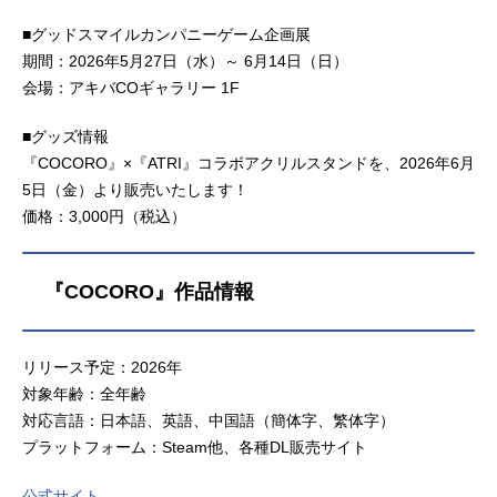
■グッドスマイルカンパニーゲーム企画展
期間：2026年5月27日（水）～ 6月14日（日）
会場：アキバCOギャラリー 1F
■グッズ情報
『COCORO』×『ATRI』コラボアクリルスタンドを、2026年6月
5日（金）より販売いたします！
価格：3,000円（税込）
『COCORO』作品情報
リリース予定：2026年
対象年齢：全年齢
対応言語：日本語、英語、中国語（簡体字、繁体字）
プラットフォーム：Steam他、各種DL販売サイト
公式サイト