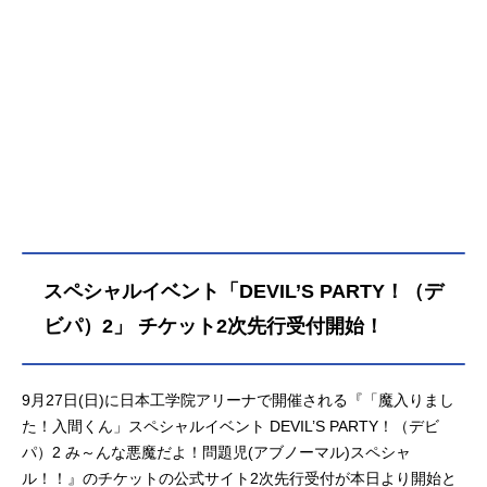
スペシャルイベント「DEVIL’S PARTY！（デ
ビパ）2」 チケット2次先行受付開始！
9月27日(日)に日本工学院アリーナで開催される『「魔入りまし
た！入間くん」スペシャルイベント DEVIL’S PARTY！（デビ
パ）2 み～んな悪魔だよ！問題児(アブノーマル)スペシャ
ル！！』のチケットの公式サイト2次先行受付が本日より開始と