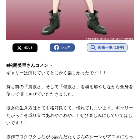
画像一覧 (18件)
シェア
ポスト
■松岡美里さんコメント
ギャリーは演じていてとにかく楽しかったです！！
持ち前の「貪欲さ」そして「強欲さ」を魂を燃やしながら全身を
使って演じさせていただきました。
彼女の生き方はとても格好良くて、憧れてしまいます。ギャリー
だからこそ成り立つあれやこれや...！ぜひ楽しみにしていてほし
いです！！
原作でワクワクしながら読んだたくさんのシーンがアニメになっ