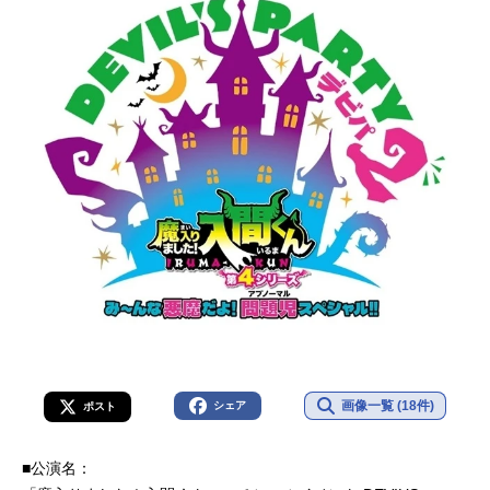
画像一覧 (18件)
シェア
ポスト
■公演名：