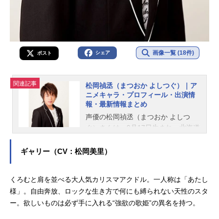
画像一覧 (18件)
シェア
ポスト
関連記事
松岡禎丞（まつおか よしつぐ）｜ア
ニメキャラ・プロフィール・出演情
報・最新情報まとめ
声優の松岡禎丞（まつおか よしつ
ぐ）さんは、9月17日生まれ、北海道
出身。『ソードアート・オンライ
ン』のキリト役をはじめ、『鬼滅の
ギャリー（CV：松岡美里）
刃』の嘴平伊之助役など、人気作品
のキャラクターを多く演じていま
くろむと肩を並べる大人気カリスマアクドル。一人称は「あたし
す。こちらでは、松岡禎丞さんのオ
様」。自由奔放、ロックな生き方で何にも縛られない天性のスタ
ススメ記事をご紹介！
ー。欲しいものは必ず手に入れる“強欲の歌姫”の異名を持つ。