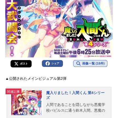
画像一覧 (18件)
シェア
ポスト
▲公開されたメインビジュアル第2弾
関連記事
魔入りました！入間くん 第4シリー
ズ
人間であることを隠しながら悪魔学
校バビルスに通う鈴木入間。悪魔の
オトモダチも増え、いつしか魔界生