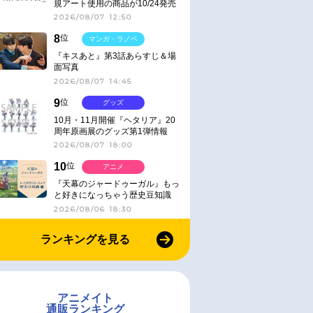
規アート使用の商品が10/24発売
2026/08/07 12:50
8
位
マンガ・ラノベ
『キスあと』第3話あらすじ＆場
面写真
2026/08/07 14:45
9
位
グッズ
10月・11月開催『ヘタリア』20
周年原画展のグッズ第1弾情報
2026/08/07 18:00
10
位
アニメ
『天幕のジャードゥーガル』もっ
と好きになっちゃう歴史豆知識
2026/08/06 18:30
ランキングを見る
アニメイト
通販ランキング