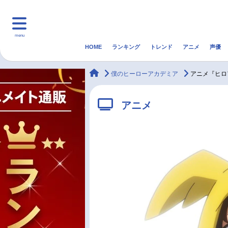
menu
HOME
ランキング
トレンド
アニメ
声優
HOME
ランキング
アニ
animateTimes
僕のヒーローアカデミア
アニメ『ヒロ
マンガ・ラノベ
ゲーム・アプリ
音楽
アニメ
最新記事一覧
アニメ記事一覧
声優記事一覧