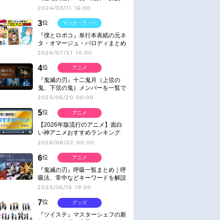
2024/03/11 16:00
3
位
マンガ・ラノベ
『僕とロボコ』単行本表紙の元ネ
タ・オマージュ・パロディまとめ
2026/07/21 10:00
4
位
アニメ
『鬼滅の刃』十二鬼月（上弦の
鬼、下弦の鬼）メンバーを一覧で
紹介＆解説（登場鬼の情報まと
2023/06/20 00:00
め）
5
位
アニメ
【2026年版流行のアニメ】面白
い神アニメおすすめランキング
【名作・話題作】｜ジャンル別人
2026/08/02 00:00
気作品をピックアップ
6
位
アニメ
『鬼滅の刃』呼吸一覧まとめ｜呼
吸法、常中などキーワードを解説
2023/06/15 19:00
7
位
グッズ
『ツイステ』マスターシェフの新