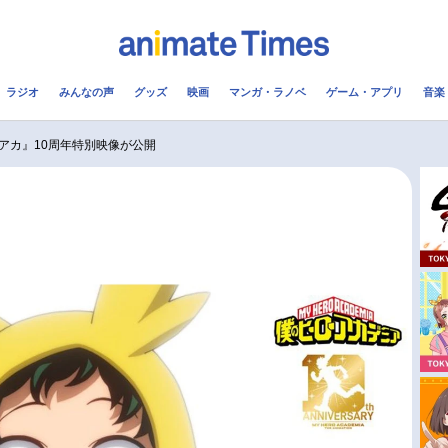
ラジオ
みんなの声
グッズ
映画
マンガ・ラノベ
ゲーム・アプリ
音楽
メ
声優
ラジオ
み
アカ』10周年特別映像が公開
コスプレ
2.5次元
配信
アニメ映画一覧
今期アニメ曜日別一覧
実写化映画一覧
春アニメ
男性声優/女性声優一覧
夏アニメ
FOLLOW US