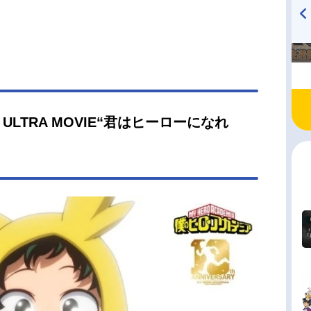
TVアニメ『戦隊大失格』
ハイキュー!! 烏野高校放送部!
radio 大直会 2nd season
 ULTRA MOVIE“君はヒーローになれ