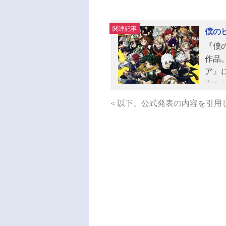
関連記事
僕の
『僕
作品
ア』
事を
＜以下、公式発表の内容を引用