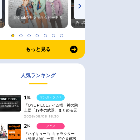
Trignalのキラキラ☆ビートＲ
森久保祥太郎×浪川大輔 つま
みは塩だけ
もっと見る
人気ランキング
1
位
マンガ・ラノベ
『ONE PIECE』イム様・神の騎
士団「19本の武器」まとめ＆元
ネタ
2026/08/06 16:30
2
位
アニメ
『ハイキュー!!』キャラクター
（登場人物）一覧・紹介＆解説