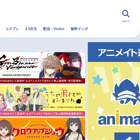
search
コスプレ
2.5次元
配信・Vtuber
無料マンガ
んなの声
グッズ
映画
・Vtuber
トレンド
無料マンガ
秋アニメ
冬アニメ