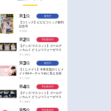
1
第
位
発売中
【コミック】ビビビコミック創刊
記念号
￥935
2
第
位
予約受付中
【グッズ-マスコット】ゴールデ
ンカムイ どうぶつフォーゼマス
コット 4.尾形百之助【再販】
￥1,980
3
第
位
発売中
【くじメイト】今井文也のくじメ
イトVol.4～チャラめに見える幼
馴染、実は一途で独占欲が強いん
￥1,100
です～
4
第
位
予約受付中
【グッズ-マスコット】ゴールデ
ンカムイ どうぶつフォーゼマス
コット 5.月島軍曹【再販】
￥1,980
5
第
位
予約受付中