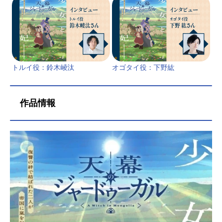
トルイ役：鈴木崚汰
オゴタイ役：下野紘
作品情報