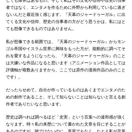
しても限界はあるもの。そして私はその文化や信仰や歴史の当事
者ではなく、エンタメを作るために外野から利用しているに過ぎ
ないんだと最近強く感じます。『天幕のジャードゥーガル』に出
てくる文化や信仰、歴史の当事者の方がどう思うかは、私にはと
ても想像できるものではありません。
私が想像できる範囲では、『天幕のジャードゥーガル』からモン
ゴル帝国やイスラム世界に興味をもった方が、能動的に調べてそ
れを愛するようになったら、『天幕のジャードゥーガル』のこと
は大嫌いな作品になると思います（アニメーション作品としては
評価軸が複数ありますから、ここでは原作の漫画作品のみのこと
です）。
だったらせめて、自分が作っているものはあくまでエンタメのた
めの創作であること、そして知らないことは知らないと言える創
作者でありたいなと思います。
歴史は調べれば調べるほど「史実」という言葉への違和感が強く
なります。時々私の来歴について書かれた文章を目にすることが
あるのですが、嘘ではないのに、真実でもなく、たとえ私が言葉