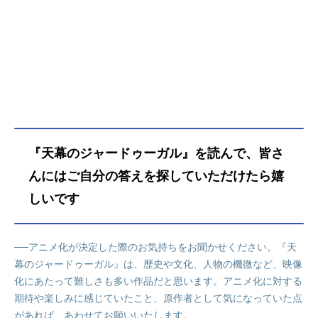
タラは、"知"の可能性と大切さを知
り、教養を深めていく。いつの日に
か、ムハンマドに追いつくことを夢
見て……。その頃、皇帝チンギス・
カンによる地上最強の「モンゴル帝
国」が日に日に勢力を拡大してい
た。その歴史のうねりは、ついにシ
タラの住む街をも巻き込んでいく。
帝国の第四皇子トルイによってすべ
てを奪われ捕虜となったシタラは、
『天幕のジャードゥーガル』を読んで、皆さ
ただ一つ残った“知恵”を駆使して王族
に取り入り、帝国を内側から崩壊さ
んにはご自分の答えを探していただけたら嬉
せようと決意する。奥方から受け継
しいです
いだ"ファーティマ"を名乗って。心に
復讐の炎を宿しつつ、表向きは帝国
に仕える身となったシタラはある
──アニメ化が決定した際のお気持ちをお聞かせください。『天
日、第三皇子オゴタイの第六妃ドレ
幕のジャードゥーガル』は、歴史や文化、人物の機微など、映像
ゲネと運命的な出逢いを果たす。彼
化にあたって難しさも多い作品だと思います。アニメ化に対する
女もまた壮絶な過去を抱え、心の内
期待や楽しみに感じていたこと、原作者として気になっていた点
に帝国への深い恨みを秘めていた。
シタラとドレゲネ。出逢うはずのな
があれば、あわせてお願いいたします。