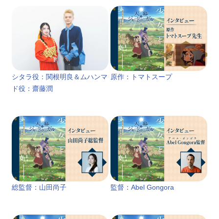
シタラ役：関根明良＆ムハンマ
原作：トマトスープ
ド役：齋藤潤
総監督：山田尚子
監督：Abel Gongora