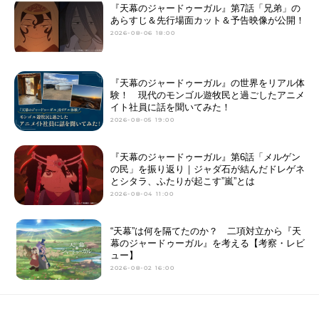
『天幕のジャードゥーガル』第7話「兄弟」の
あらすじ＆先行場面カット＆予告映像が公開！
2026-08-06 18:00
『天幕のジャードゥーガル』の世界をリアル体
験！ 現代のモンゴル遊牧民と過ごしたアニメ
イト社員に話を聞いてみた！
2026-08-05 19:00
『天幕のジャードゥーガル』第6話「メルゲン
の民」を振り返り｜ジャダ石が結んだドレゲネ
とシタラ、ふたりが起こす”嵐”とは
2026-08-04 11:00
“天幕”は何を隔てたのか？ 二項対立から『天
幕のジャードゥーガル』を考える【考察・レビ
ュー】
2026-08-02 16:00