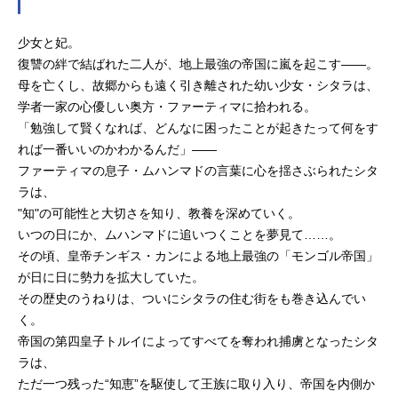
少女と妃。
復讐の絆で結ばれた二人が、地上最強の帝国に嵐を起こす――。
母を亡くし、故郷からも遠く引き離された幼い少女・シタラは、
学者一家の心優しい奥方・ファーティマに拾われる。
「勉強して賢くなれば、どんなに困ったことが起きたって何をす
れば一番いいのかわかるんだ」――
ファーティマの息子・ムハンマドの言葉に心を揺さぶられたシタ
ラは、
"知"の可能性と大切さを知り、教養を深めていく。
いつの日にか、ムハンマドに追いつくことを夢見て……。
その頃、皇帝チンギス・カンによる地上最強の「モンゴル帝国」
が日に日に勢力を拡大していた。
その歴史のうねりは、ついにシタラの住む街をも巻き込んでい
く。
帝国の第四皇子トルイによってすべてを奪われ捕虜となったシタ
ラは、
ただ一つ残った“知恵”を駆使して王族に取り入り、帝国を内側か