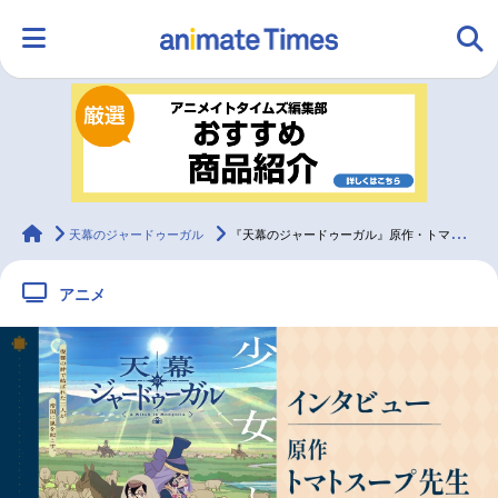
HOME
ランキング
アニメ
声優
ラジオ
みんなの声
グッズ
映画
animateTimes
天幕のジャードゥーガル
『天幕のジャードゥーガル』原作・トマトスープが問い続ける「学ぶこと」の意味【インタビュー】
アニメ
マンガ・ラノベ
ゲーム・アプリ
音楽
コスプレ
2.5次元
配信・Vtuber
トレンド
無料マンガ
最新記事一覧
アニメ記事一覧
声優記事一覧