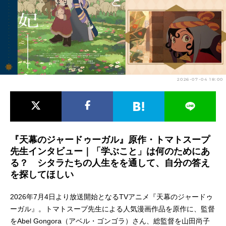
アニメ映画一覧
実写化映画一覧
今期アニメ曜日別一覧
春アニメ
夏アニメ
2026-07-04 18:00
秋アニメ
冬アニメ
男性声優/女性声優一覧
FOLLOW US
『天幕のジャードゥーガル』原作・トマトスープ
先生インタビュー｜「学ぶこと」は何のためにあ
る？ シタラたちの人生をを通して、自分の答え
を探してほしい
2026年7月4日より放送開始となるTVアニメ『天幕のジャードゥ
ーガル』。トマトスープ先生による人気漫画作品を原作に、監督
をAbel Gongora（アベル・ゴンゴラ）さん、総監督を山田尚子