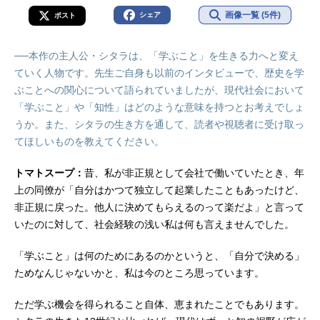
画像一覧 (5件)
シェア
ポスト
──本作の主人公・シタラは、「学ぶこと」を生きる力へと変え
ていく人物です。先生ご自身も以前のインタビューで、歴史を学
ぶことへの関心について語られていましたが、現代社会において
「学ぶこと」や「知性」はどのような意味を持つとお考えでしょ
うか。また、シタラの生き方を通して、読者や視聴者に受け取っ
てほしいものを教えてください。
トマトスープ：
昔、私が非正規として会社で働いていたとき、年
上の同僚が「自分はかつて独立して起業したこともあったけど、
非正規に戻った。他人に決めてもらえるのって楽だよ」と言って
いたのに対して、社会経験の浅い私は何も言えませんでした。
「学ぶこと」は何のためにあるのかというと、「自分で決める」
ためなんじゃないかと、私は今のところ思っています。
ただ学ぶ機会を得られること自体、恵まれたことでもあります。