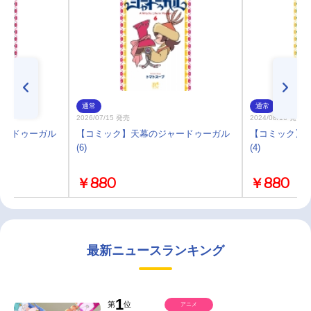
通常
通常
2026/07/15 発売
2024/08/16 発売
ャードゥーガル
【コミック】天幕のジャードゥーガル
【コミック】
(6)
(4)
￥880
￥880
最新ニュースランキング
1
第
位
アニメ