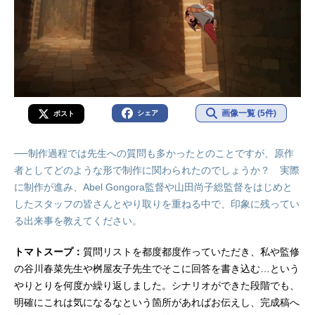
画像一覧 (5件)
シェア
ポスト
──制作過程では先生への質問も多かったとのことですが、原作
者としてどのような形で制作に関わられたのでしょうか？ 実際
に制作が進み、Abel Gongora監督や山田尚子総監督をはじめと
したスタッフの皆さんとやり取りを重ねる中で、印象に残ってい
る出来事を教えてください。
トマトスープ：
質問リストを都度都度作っていただき、私や監修
の谷川春菜先生や桝屋友子先生でそこに回答を書き込む…という
やりとりを何度か繰り返しました。シナリオができた段階でも、
明確にこれは気になるなという箇所があればお伝えし、完成稿へ