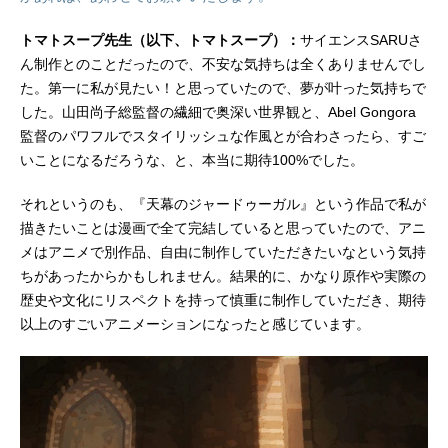
かった二人が手...
トマトスープ先生（以下、トマトスープ）：
サイエンスSARUさ
ん制作とのことだったので、不安な気持ちは全くありませんでし
た。第一に私が見たい！と思っていたので、夢が叶った気持ちで
した。山田尚子総監督の繊細で奥深い世界観と、Abel Gongora
監督のパワフルでスタイリッシュな作風とが合わさったら、すご
いことになるだろうな、と、本当に期待100%でした。
それというのも、『天幕のジャードゥーガル』という作品で私が
描きたいことは漫画で全て完結していると思っていたので、アニ
メはアニメで別作品、自由に制作していただきたいなという気持
ちがあったからかもしれません。結果的に、かなり原作や実際の
歴史や文化にリスペクトを持って慎重に制作していただき、期待
以上のすごいアニメーションになったと感じています。