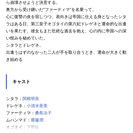
ら崩壊させようと決意する。
奥方から受け継いだ"ファーティマ"を名乗って。
心に復讐の炎を宿しつつ、表向きは帝国に仕える身となったシタ
ラはある日、第三皇子オゴタイの第六妃ドレゲネと運命的な出逢
いを果たす。彼女もまた壮絶な過去を抱え、心の内に帝国への深
い恨みを秘めていた。
シタラとドレゲネ。
出逢うはずのなかった二人が手を取り合うとき、運命が大きく動
き始める
キャスト
シタラ：
関根明良
ドレゲネ：
小清水亜美
ファーティマ：
桑島法子
ムハンマド：
齋藤潤
オゴタイ：
下野紘