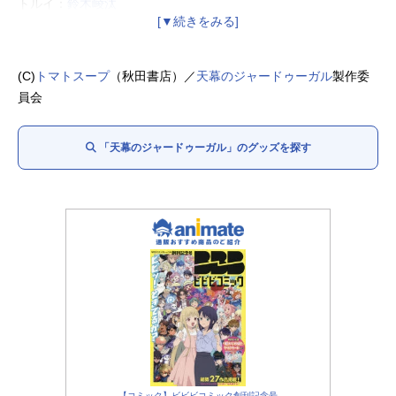
トルイ：
鈴木崚汰
シラ：
入野自由
チャガタイ：
浪川大輔
ジュチ：
野島健児
(C)
トマトスープ
（秋田書店）／
天幕のジャードゥーガル
製作委
ソルコクタニ：
久野美咲
員会
モゲ：
朝井彩加
キルギスタニ：
新谷真弓
「天幕のジャードゥーガル」のグッズを探す
チンギス・カン：玉鷲関
モンゴル兵士：玉正鳳関
ダイル：
石田彰
クラン：
水瀬いのり
クルトガン：
千葉翔也
ボラクチン：
くじら
【コミック】ビビビコミック創刊記念号