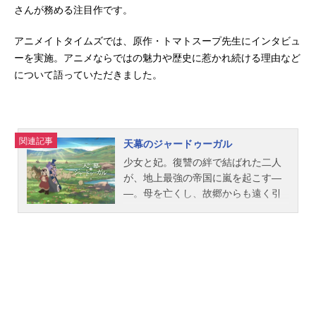
さんが務める注目作です。
アニメイトタイムズでは、原作・トマトスープ先生にインタビュ
ーを実施。アニメならではの魅力や歴史に惹かれ続ける理由など
について語っていただきました。
関連記事
天幕のジャードゥーガル
少女と妃。復讐の絆で結ばれた二人
が、地上最強の帝国に嵐を起こす―
―。母を亡くし、故郷からも遠く引
き離された幼い少女・シタラは、学
者一家の心優しい奥方・ファーティ
マに拾われる。「勉強して賢くなれ
ば、どんなに困ったことが起きたっ
て何をすれば一番いいのかわかるん
だ」――ファーティマの息子・ムハ
ンマドの言葉に心を揺さぶられたシ