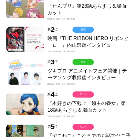
『たんプリ』第28話あらすじ＆場面
カット
2026-08-08 12:00
2
第
位
映画
映画『THE RIBBON HERO リボンヒ
ーロー』内山昂輝インタビュー
2026-08-08 18:00
3
第
位
音楽
ツキプロ アニメイトフェア開催｜テ
ーマソング収録後インタビュー
2026-08-08 10:00
4
第
位
アニメ
『本好きの下剋上 領主の養女』第
18話あらすじ＆場面カット
2026-08-08 18:00
5
第
位
アニメ
『ヤニねこ』これまでのお話でヤニ子