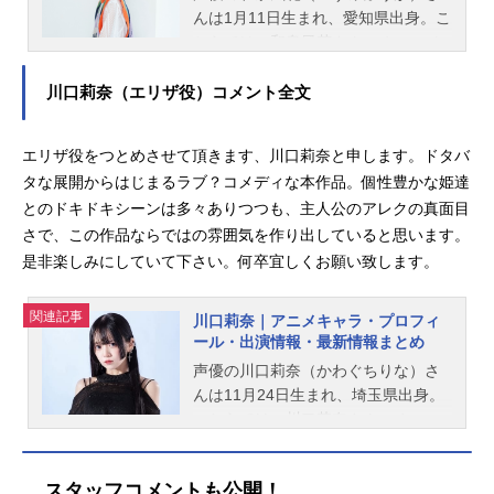
んは1月11日生まれ、愛知県出身。こ
ちらでは、和泉風花さんのオススメ
記事をご紹介！
川口莉奈（エリザ役）コメント全文
エリザ役をつとめさせて頂きます、川口莉奈と申します。ドタバ
タな展開からはじまるラブ？コメディな本作品。個性豊かな姫達
とのドキドキシーンは多々ありつつも、主人公のアレクの真面目
さで、この作品ならではの雰囲気を作り出していると思います。
是非楽しみにしていて下さい。何卒宜しくお願い致します。
関連記事
川口莉奈｜アニメキャラ・プロフィ
ール・出演情報・最新情報まとめ
声優の川口莉奈（かわぐちりな）さ
んは11月24日生まれ、埼玉県出身。
こちらでは、川口莉奈さんのオスス
メ記事をご紹介！
スタッフコメントも公開！