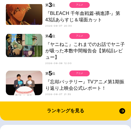
3
第
位
アニメ
『BLEACH 千年血戦篇-禍進譚-』第
43話あらすじ＆場面カット
2026-08-07 20:30
4
第
位
アニメ
『ヤニねこ』これまでのお話でヤニ子
が吸った本数中間報告会【第6話レビ
ュー】
2026-08-08 12:00
5
第
位
アニメ
『忘却バッテリー』TVアニメ第1期振
り返り上映会公式レポート！
2026-08-07 21:35
ランキングを見る