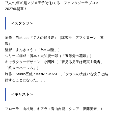
“7人の姫”×“超マジメ王子”がおくる、ファンタジーラブコメ、
2027年開幕！！
＜スタッフ＞
原作：Fiok Lee『７人の眠り姫』（講談社「アフタヌーン」連
載）
監督：まんきゅう（「氷の城壁」）
シリーズ構成・脚本：大知慶一郎（「五等分の花嫁」）
キャラクターデザイン：小関雅（「夢見る男子は現実主義者」、
「終末のハーレム」）
制作：Studio五組 / AXsiZ SMASH（「クラスの大嫌いな女子と結
婚することになった。」）
＜キャスト＞
フローラ：山根綺、キアラ：青山吉能、クレア：伊藤美来、ミ