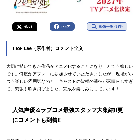
画像一覧 (3件)
シェア
ポスト
Fiok Lee（原作者）コメント全文
大切に描いてきた作品がアニメ化することになり、とても嬉しい
です。何度かアフレコに参加させていただきましたが、現場がい
つも楽しい雰囲気なのと、キャストの皆様の演技が素晴らしすぎ
て、緊張も吹き飛びました。完成を楽しみにしています！
人気声優＆ラブコメ最強スタッフ大集結!!更
にコメントも到着‼