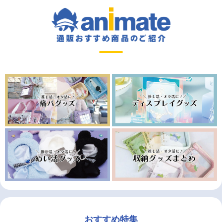
おすすめ特集