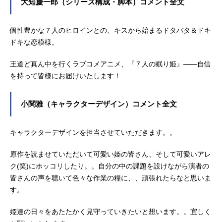
大知慶一郎（シリーズ構成・脚本）コメント全文
個性豊かな７人のヒロインとの、キスから始まるドタバタ＆ドキ
ドキな恋模様。
王道ど真ん中を行くラブコメアニメ、『７人の眠り姫』――自信
を持って皆様にお届けいたします！
小関雅（キャラクターデザイン）コメント全文
キャラクターデザインを担当させていただきます。。
原作を読ませていただいて可愛い姫の皆さん、そして可愛いアレ
ク(笑)にホッコリしたり。。自分の中の課題を設けながら演者の
皆さんの声を聴いて色々な作業の糧に、、頑張れたらなと思いま
す。
姫達の日々をあたたかく見守っていきたいと想います。。宜しく