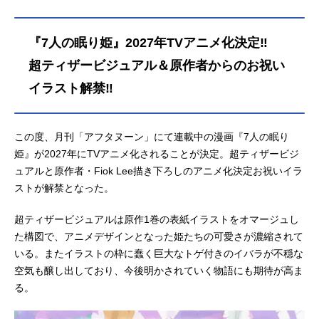
『7人の眠り姫』2027年TVアニメ化決定‼
超ティザービジュアル＆原作者からのお祝い
イラスト解禁‼
この度、月刊「アフタヌーン」にて連載中の漫画『7人の眠り
姫』が2027年にTVアニメ化されることが決定。超ティザービジ
ュアルと原作者・Fiok Lee描き下ろしのアニメ化決定お祝いイラ
ストが解禁となった。
超ティザービジュアルは原作1巻の表紙イラストをオマージュし
た構図で、アニメデザインとなった姫たちの可愛さが濃縮されて
いる。またイラストの枠に蠢く巨大なトゲ付きのイバラが不穏な
空気も醸し出しており、今後明かされていく物語にも期待が高ま
る。