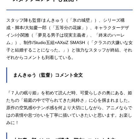
スタッフ陣も監督/まんきゅう（「氷の城壁」）、シリーズ構
成・脚本/大知慶一郎（「五等分の花嫁」）、キャラクターデザ
イン/小関雅（「夢見る男子は現実主義者」、「終末のハーレ
ム」）、制作/Studio五組×AXsiZ SMASH（「クラスの大嫌いな女
子と結婚することになった。」）と強力なスタッフが終結、それ
ぞれからコメントも到着している。
まんきゅう（監督）コメント全文
『７人の眠り姫』を初めて読んだ時、可愛らしさの奥にある、姫
たちの「箱庭の中で守られてきた純粋さ」に心を掴まれました。
原作の空気感やテンポ感を何より大切にしながら、アニメならで
はの表情や息づかいを丁寧に描いていきたいと思います。お楽し
みに！