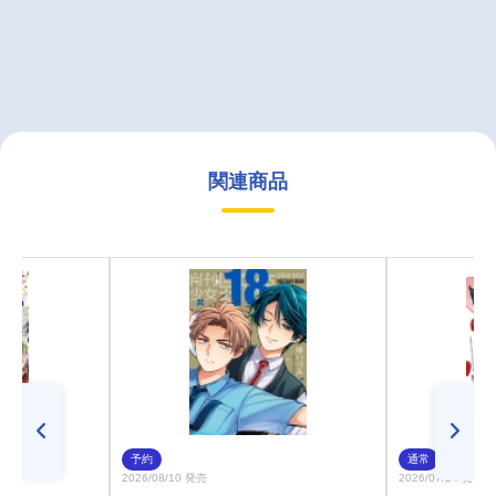
関連商品
予約
通常
2026/08/10 発売
2026/07/24 発売