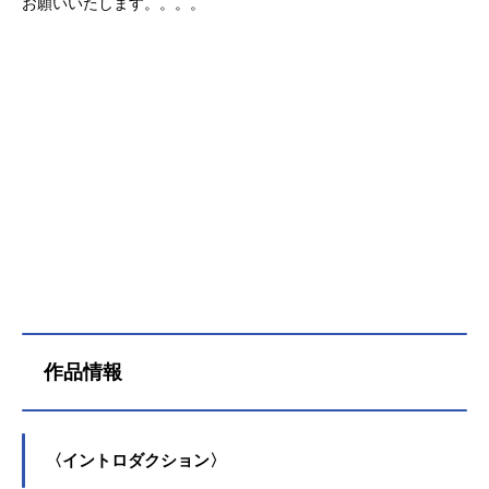
お願いいたします。。。。
作品情報
〈イントロダクション〉