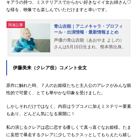
キアラの持つ、ミステリアスでからかい好きなイイ女お姉さん♡
な様を、映像でも楽しんでいただけますと幸いです。
関連記事
青山吉能｜アニメキャラ・プロフィ
ール・出演情報・最新情報まとめ
声優の青山吉能（あおやま よしの）
さんは5月15日生まれ、熊本県出身。
『Wake Up, Girls！』の七瀬佳乃役を
はじめ、『ぼっち・ざ・ろっく！』
の後藤ひとり役など、人気作品のキ
伊藤美来（クレア役）コメント全文
ャラクターを多く演じています。こ
ちらでは、青山吉能さんのオススメ
原作に触れた時、７人のお姫様たちと主人公のアレクがみんな個
記事をご紹介！
性的で可愛く、とても華やかな印象を受けました。
しかしそれだけではなく、内容はラブコメに加えミステリー要素
もあり、どんどん気になる展開に！
私の演じるクレアは恋に恋する優しくて真っ直ぐなお姫様。たま
に妄想で暴走するクレアに少しでもクスッとしてもらえたら嬉し