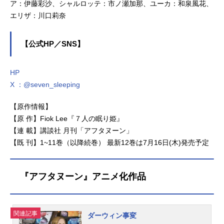
ア：伊藤彩沙、シャルロッテ：市ノ瀬加那、ユーカ：和泉風花、
エリザ：川口莉奈
【公式HP／SNS】
HP
X ：@seven_sleeping
【原作情報】
【原 作】Fiok Lee『７人の眠り姫』
【連 載】講談社 月刊「アフタヌーン」
【既 刊】1~11巻（以降続巻） 最新12巻は7月16日(木)発売予定
『アフタヌーン』アニメ化作品
関連記事
ダーウィン事変