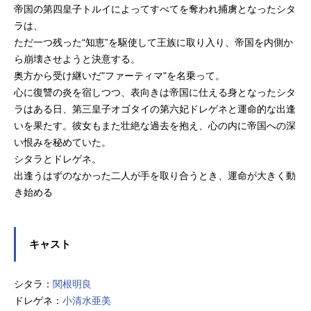
帝国の第四皇子トルイによってすべてを奪われ捕虜となったシタ
ラは、
ただ一つ残った“知恵”を駆使して王族に取り入り、帝国を内側か
ら崩壊させようと決意する。
奥方から受け継いだ"ファーティマ"を名乗って。
心に復讐の炎を宿しつつ、表向きは帝国に仕える身となったシタ
ラはある日、第三皇子オゴタイの第六妃ドレゲネと運命的な出逢
いを果たす。彼女もまた壮絶な過去を抱え、心の内に帝国への深
い恨みを秘めていた。
シタラとドレゲネ。
出逢うはずのなかった二人が手を取り合うとき、運命が大きく動
き始める
キャスト
シタラ：
関根明良
ドレゲネ：
小清水亜美