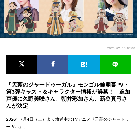
アニメ映画一覧
実写化映画一覧
今期アニメ曜日別一覧
春アニメ
夏アニメ
2026-07-08 18:00
秋アニメ
冬アニメ
男性声優/女性声優一覧
FOLLOW US
『天幕のジャードゥーガル』モンゴル編開幕PV・
第3弾キャスト＆キャラクター情報が解禁！ 追加
声優に久野美咲さん、朝井彩加さん、新谷真弓さ
んが決定
2026年7月4日（土）より放送中のTVアニメ『天幕のジャードゥ
ーガル』。