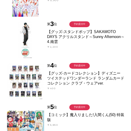
￥9,900
3
第
位
予約受付中
【グッズ-スタンドポップ】SAKAMOTO
DAYS アクリルスタンド～Sunny Afternoon～
4.南雲
￥2,200
4
第
位
予約受付中
【グッズ-カードコレクション】ディズニー
ツイステッドワンダーランド ランダムカード
コレクション クラブ・ウェアver.
￥400
5
第
位
予約受付中
【コミック】魔入りました!入間くん(50) 特装
版
￥3,850