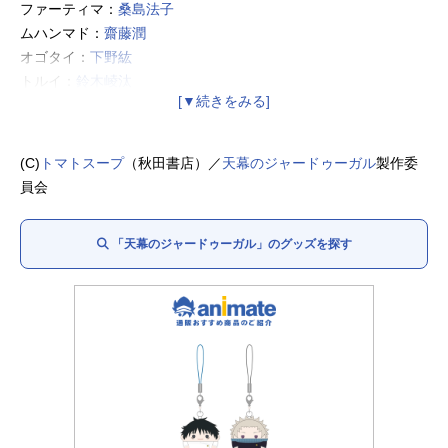
ファーティマ：
桑島法子
ムハンマド：
齋藤潤
オゴタイ：
下野紘
トルイ：
鈴木崚汰
シラ：
入野自由
チャガタイ：
浪川大輔
ジュチ：
野島健児
(C)
トマトスープ
（秋田書店）／
天幕のジャードゥーガル
製作委
ソルコクタニ：
久野美咲
員会
モゲ：
朝井彩加
キルギスタニ：
新谷真弓
「天幕のジャードゥーガル」のグッズを探す
チンギス・カン：玉鷲関
モンゴル兵士：玉正鳳関
ダイル：
石田彰
クラン：
水瀬いのり
クルトガン：
千葉翔也
ボラクチン：
くじら