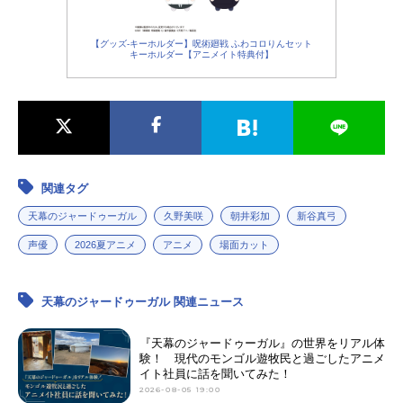
【グッズ-キーホルダー】呪術廻戦 ふわコロりんセット
キーホルダー【アニメイト特典付】
関連タグ
天幕のジャードゥーガル
久野美咲
朝井彩加
新谷真弓
声優
2026夏アニメ
アニメ
場面カット
天幕のジャードゥーガル 関連ニュース
『天幕のジャードゥーガル』の世界をリアル体
験！ 現代のモンゴル遊牧民と過ごしたアニメ
イト社員に話を聞いてみた！
2026-08-05 19:00