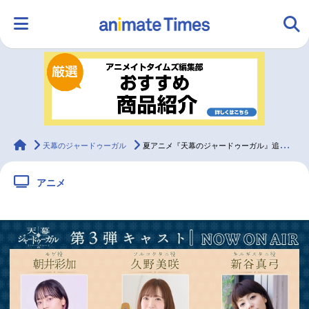
HOME
ランキング
アニメ
声優
ラジオ
みんなの声
グッズ
映画
animateTimes
天幕のジャードゥーガル
夏アニメ『天幕のジャードゥーガル』追加声優に久野美咲ら｜モンゴル編開幕PV解禁
アニメ
マンガ・ラノベ
ゲーム・アプリ
音楽
コスプレ
2.5次元
配信・Vtuber
トレンド
無料マンガ
最新記事一覧
アニメ記事一覧
声優記事一覧