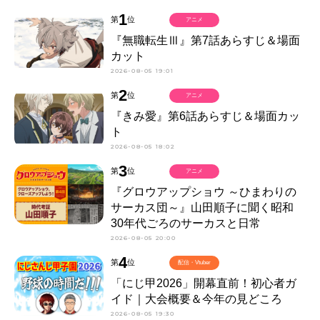
1
第
位
アニメ
『無職転生Ⅲ』第7話あらすじ＆場面
カット
2026-08-05 19:01
2
第
位
アニメ
『きみ愛』第6話あらすじ＆場面カッ
ト
2026-08-05 18:02
3
第
位
アニメ
『グロウアップショウ ～ひまわりの
サーカス団～』山田順子に聞く昭和
30年代ごろのサーカスと日常
2026-08-05 20:00
4
第
位
配信・Vtuber
「にじ甲2026」開幕直前！初心者ガ
イド｜大会概要＆今年の見どころ
2026-08-05 19:30