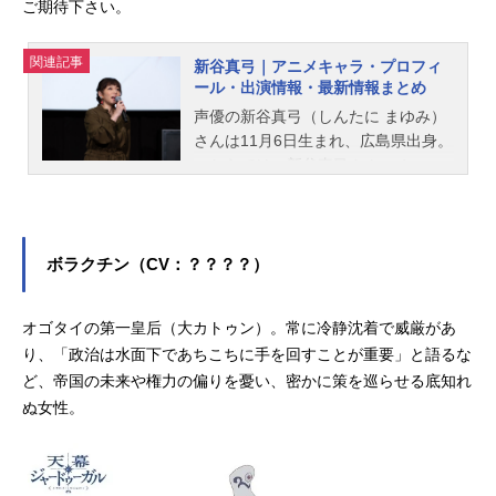
ご期待下さい。
関連記事
新谷真弓｜アニメキャラ・プロフィ
ール・出演情報・最新情報まとめ
声優の新谷真弓（しんたに まゆみ）
さんは11月6日生まれ、広島県出身。
こちらでは、新谷真弓さんのオスス
メ記事をご紹介！
ボラクチン（CV：？？？？）
オゴタイの第一皇后（大カトゥン）。常に冷静沈着で威厳があ
り、「政治は水面下であちこちに手を回すことが重要」と語るな
ど、帝国の未来や権力の偏りを憂い、密かに策を巡らせる底知れ
ぬ女性。