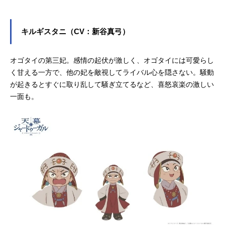
『響け！ユーフォニアム』の加藤葉
月役など、人気作品のキャラクター
を多く演じています。こちらでは、
キルギスタニ（CV：新谷真弓）
朝井彩加さんのオススメ記事をご紹
介！
オゴタイの第三妃。感情の起伏が激しく、オゴタイには可愛らし
く甘える一方で、他の妃を敵視してライバル心を隠さない。騒動
が起きるとすぐに取り乱して騒ぎ立てるなど、喜怒哀楽の激しい
一面も。