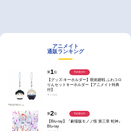
アニメイト
通販ランキング
1
第
位
予約受付中
【グッズ-キーホルダー】呪術廻戦 ふわコロ
りんセットキーホルダー【アニメイト特典
付】
￥1,100
2
第
位
予約受付中
【Blu-ray】『劇場版モノノ怪 第三章 蛇神』
Blu-ray