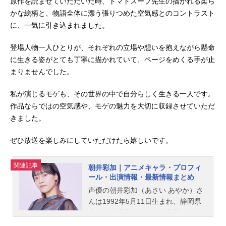
原作を読ませていただいた時、トマトスープ先生の描かれる柔ら
かな絵柄と、物語全体に漂う張りつめた空気感とのコントラスト
に、一気に引き込まれました。
登場人物一人ひとりが、それぞれの立場や想いを抱えながら懸命
に生きる姿がとても丁寧に描かれていて、ページをめくる手が止
まりませんでした。
私が演じるモゲも、その世界の中で自分らしく生きる一人です。
作品ならではの空気感や、モゲの魅力を大切に収録させていただ
きました。
ぜひ放送を楽しみにしていただけたら嬉しいです。
関連記事
朝井彩加｜アニメキャラ・プロフィ
ール・出演情報・最新情報まとめ
声優の朝井彩加（あさい あやか）さ
んは1992年5月11日生まれ、静岡県
出身。『魔入りました！入間くん』
のウァラク・クララ役をはじめ、