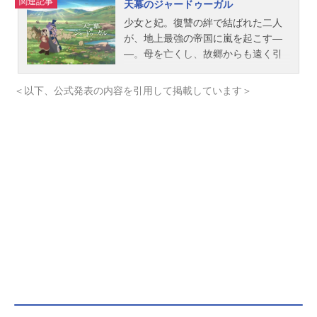
関連記事
天幕のジャードゥーガル
少女と妃。復讐の絆で結ばれた二人
が、地上最強の帝国に嵐を起こす―
―。母を亡くし、故郷からも遠く引
き離された幼い少女・シタラは、学
者一家の心優しい奥方・ファーティ
＜以下、公式発表の内容を引用して掲載しています＞
マに拾われる。「勉強して賢くなれ
ば、どんなに困ったことが起きたっ
て何をすれば一番いいのかわかるん
だ」――ファーティマの息子・ムハ
ンマドの言葉に心を揺さぶられたシ
タラは、"知"の可能性と大切さを知
り、教養を深めていく。いつの日に
か、ムハンマドに追いつくことを夢
見て……。その頃、皇帝チンギス・
カンによる地上最強の「モンゴル帝
国」が日に日に勢力を拡大してい
た。その歴史のうねりは、ついにシ
タラの住む街をも巻き込んでいく。
帝国の第四皇子トルイによってすべ