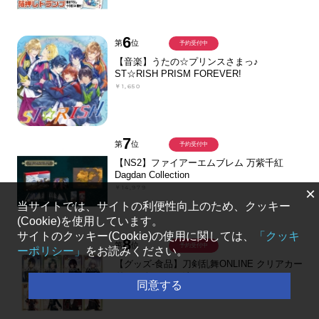
6
第
位
予約受付中
【音楽】うたの☆プリンスさまっ♪
ST☆RISH PRISM FOREVER!
￥1,650
7
第
位
予約受付中
【NS2】ファイアーエムブレム 万紫千紅
Dagdan Collection
￥14,979
×
当サイトでは、サイトの利便性向上のため、クッキー
(Cookie)を使用しています。
サイトのクッキー(Cookie)の使用に関しては、
「クッキ
8
第
位
予約受付中
ーポリシー」
をお読みください。
【グッズ-食品】刀剣乱舞ONLINE クリアカー
ドコレクションガム
同意する
￥220