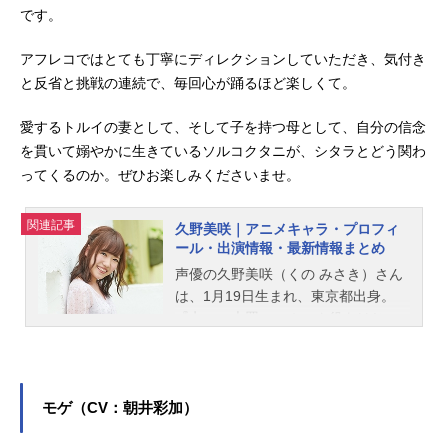
です。
アフレコではとても丁寧にディレクションしていただき、気付き
と反省と挑戦の連続で、毎回心が踊るほど楽しくて。
愛するトルイの妻として、そして子を持つ母として、自分の信念
を貫いて嫋やかに生きているソルコクタニが、シタラとどう関わ
ってくるのか。ぜひお楽しみくださいませ。
関連記事
久野美咲｜アニメキャラ・プロフィ
ール・出演情報・最新情報まとめ
声優の久野美咲（くの みさき）さん
は、1月19日生まれ、東京都出身。
『七つの大罪』のホーク役をはじ
め、『メイドインアビス 烈日の黄金
郷』のファプタ役など、人気作品の
キャラクターを多く演じています。
こちらでは、久野美咲さんのオスス
モゲ（CV：朝井彩加）
メ記事をご紹介！