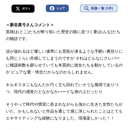
画像一覧 (5件)
シェア
ポスト
＜新谷真弓さんコメント＞
英雄(おとこ)たちが斬り拓いた歴史の陰に息づく妻(おんな)たち
の物語です。
涙が溢れるほど優しい連帯にも背筋が凍るような手酷い裏切りに
も同じくらい共感してしまうのですが それはどんなにクレバー
に権謀術数を廻らせていても本質的に彼女たちを動かしているの
が ピュアな愛・情念だからなのかもしれません。
キルギスタニもなんだか巧く立ち回れていそうな風情でありつ
つ、現代の感覚だとなかなかハードな身の上だったり
そうやって時代や慣習に呑まれながらも強かに生きた女性たちが
いた、かもしれないと作品を通じて感じ演じられたことはとても
エキサイティングな経験になりました。現場楽しかった！！