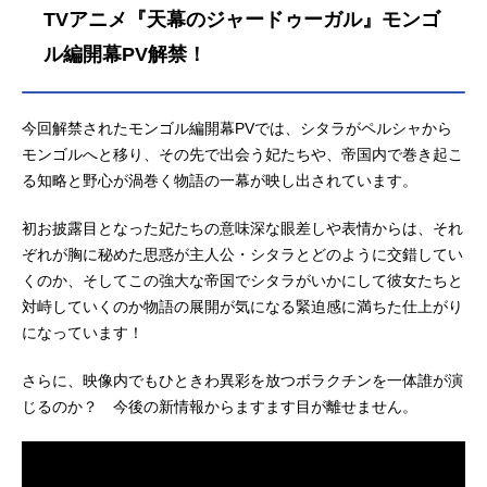
てを奪われ捕虜となったシタラは、
TVアニメ『天幕のジャードゥーガル』モンゴ
ただ一つ残った“知恵”を駆使して王族
に取り入り、帝国を内側から崩壊さ
ル編開幕PV解禁！
せようと決意する。奥方から受け継
いだ"ファーティマ"を名乗って。心に
復讐の炎を宿しつつ、表向きは帝国
今回解禁されたモンゴル編開幕PVでは、シタラがペルシャから
に仕える身となったシタラはある
モンゴルへと移り、その先で出会う妃たちや、帝国内で巻き起こ
日、第三皇子オゴタイの第六妃ドレ
る知略と野心が渦巻く物語の一幕が映し出されています。
ゲネと運命的な出逢いを果たす。彼
女もまた壮絶な過去を抱え、心の内
初お披露目となった妃たちの意味深な眼差しや表情からは、それ
に帝国への深い恨みを秘めていた。
ぞれが胸に秘めた思惑が主人公・シタラとどのように交錯してい
シタラとドレゲネ。出逢うはずのな
くのか、そしてこの強大な帝国でシタラがいかにして彼女たちと
かった二人が手...
対峙していくのか物語の展開が気になる緊迫感に満ちた仕上がり
になっています！
さらに、映像内でもひときわ異彩を放つボラクチンを一体誰が演
じるのか？ 今後の新情報からますます目が離せません。