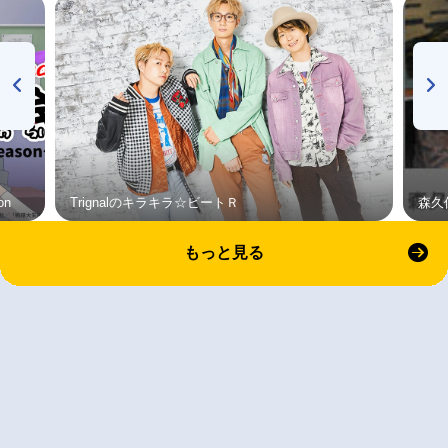
on
Trignalのキラキラ☆ビートＲ
森久
もっと見る