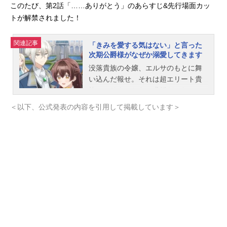
このたび、第2話「……ありがとう」のあらすじ&先行場面カッ
トが解禁されました！
関連記事
「きみを愛する気はない」と言った
次期公爵様がなぜか溺愛してきます
没落貴族の令嬢、エルサのもとに舞
い込んだ報せ。それは超エリート貴
族、ユリウスからの求婚だった。
「そんなご立派な方がなぜ私と？」
＜以下、公式発表の内容を引用して掲載しています＞
不思議に思いつつも結婚を決めたエ
ルサだが、挙式後、それまで優しく
穏やかだったユリウスが豹変！「今
後、きみを愛するつもりは一切な
い」と冷たい声で告げてきたが…利
害の一致から始まった「契約結婚」
による新婚生活だったが、徐々にエ
ルサのまっすぐな優しさに触れるう
ちに、ユリウスの氷のような心が溶
け出し、悲しい過去も優しく癒しな
がら、徐々にエルサに心を開き始め