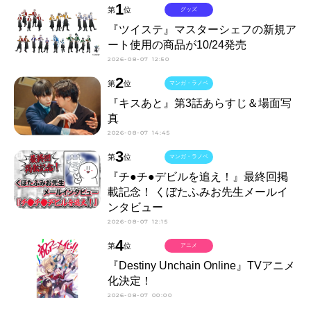
1
第
位
グッズ
『ツイステ』マスターシェフの新規ア
ート使用の商品が10/24発売
2026-08-07 12:50
2
第
位
マンガ・ラノベ
『キスあと』第3話あらすじ＆場面写
真
2026-08-07 14:45
3
第
位
マンガ・ラノベ
『チ●チ●デビルを追え！』最終回掲
載記念！ くぼたふみお先生メールイ
ンタビュー
2026-08-07 12:15
4
第
位
アニメ
『Destiny Unchain Online』TVアニメ
化決定！
2026-08-07 00:00