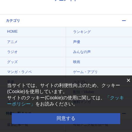
カテゴリ
HOME
ランキング
アニメ
声優
ラジオ
みんなの声
グッズ
映画
マンガ・ラノベ
ゲーム・アプリ
×
音楽
コスプレ
当サイトでは、サイトの利便性向上のため、クッキー
(Cookie)を使用しています。
2.5次元
配信・Vtuber
サイトのクッキー(Cookie)の使用に関しては、
「クッキ
トレンド
無料マンガ
ーポリシー」
をお読みください。
特集/一覧まとめ
同意する
最新記事一覧
今期アニメ曜日別一覧