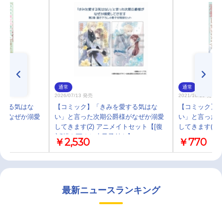
通常
通常
2026/07/13 発売
2021/10/15 発売
愛する気はな
【コミック】「きみを愛する気はな
【コミック】
様がなぜか溺愛
い」と言った次期公爵様がなぜか溺愛
い」と言った
してきます(2) アニメイトセット【[復
してきます(1)
刻]描き下ろし小冊子付き】
￥2,530
￥770
最新ニュースランキング