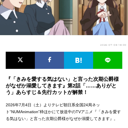
アニメ映画一覧
実写化映画一覧
今期アニメ曜日別一覧
春アニメ
夏アニメ
2026-07-08 18:00
秋アニメ
冬アニメ
男性声優/女性声優一覧
FOLLOW US
『「きみを愛する気はない」と言った次期公爵様
がなぜか溺愛してきます』第2話「……ありがと
う」あらすじ＆先行カットが解禁！
2026年7月4日（土）よりテレビ朝日系全国24局ネッ
ト“NUMAnimation”枠ほかにて放送中のTVアニメ『「きみを愛す
る気はない」と言った次期公爵様がなぜか溺愛してきます』。