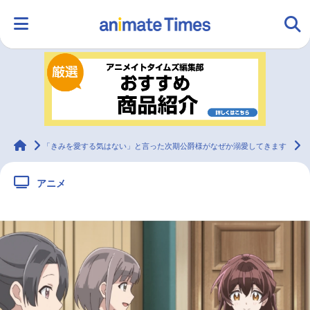
HOME
ランキング
アニメ
声優
ラジオ
みんなの声
グッズ
映画
animateTimes
「きみを愛する気はない」と言った次期公爵様がなぜか溺愛してきます
アニメ
マンガ・ラノベ
ゲーム・アプリ
音楽
コスプレ
2.5次元
配信・Vtuber
トレンド
無料マンガ
最新記事一覧
アニメ記事一覧
声優記事一覧