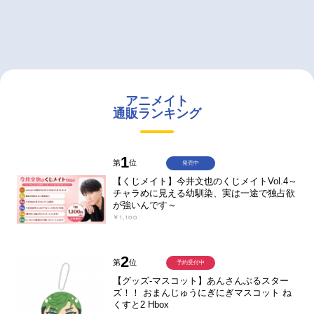
アニメイト
通販ランキング
1
第
位
発売中
【くじメイト】今井文也のくじメイトVol.4～
チャラめに見える幼馴染、実は一途で独占欲
が強いんです～
￥1,100
2
第
位
予約受付中
【グッズ-マスコット】あんさんぶるスター
ズ！！ おまんじゅうにぎにぎマスコット ね
くすと2 Hbox