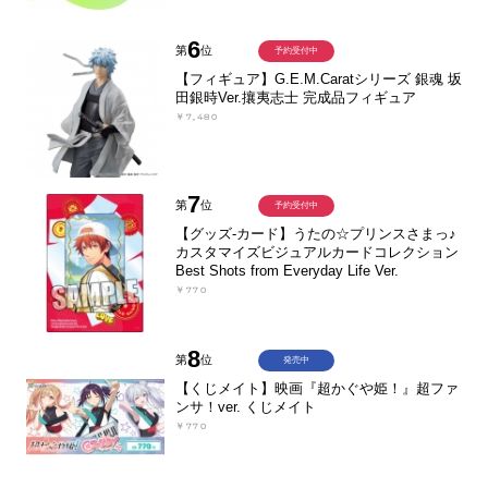
6
第
位
予約受付中
【フィギュア】G.E.M.Caratシリーズ 銀魂 坂
田銀時Ver.攘夷志士 完成品フィギュア
￥7,480
7
第
位
予約受付中
【グッズ-カード】うたの☆プリンスさまっ♪
カスタマイズビジュアルカードコレクション
Best Shots from Everyday Life Ver.
￥770
8
第
位
発売中
【くじメイト】映画『超かぐや姫！』超ファ
ンサ！ver. くじメイト
￥770