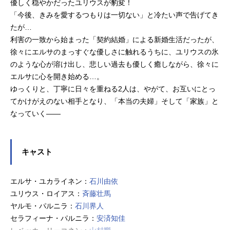
優しく穏やかだったユリウスが豹変！
「今後、きみを愛するつもりは一切ない」と冷たい声で告げてき
たが…
利害の一致から始まった「契約結婚」による新婚生活だったが、
徐々にエルサのまっすぐな優しさに触れるうちに、ユリウスの氷
のような心が溶け出し、悲しい過去も優しく癒しながら、徐々に
エルサに心を開き始める…。
ゆっくりと、丁寧に日々を重ねる2人は、やがて、お互いにとっ
てかけがえのない相手となり、「本当の夫婦」そして「家族」と
なっていく――
キャスト
エルサ・ユカライネン：
石川由依
ユリウス・ロイアス：
斉藤壮馬
ヤルモ・パルニラ：
石川界人
セラフィーナ・パルニラ：
安済知佳