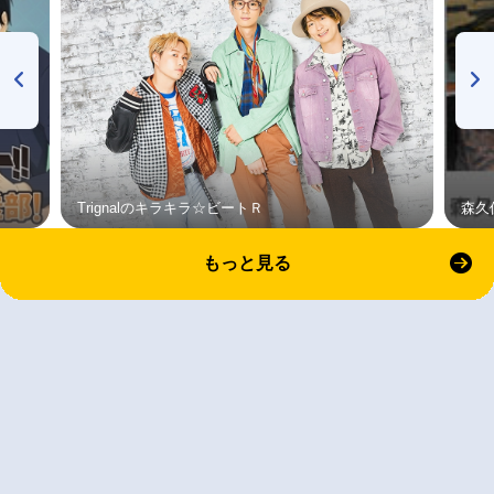
Trignalのキラキラ☆ビートＲ
森久
もっと見る