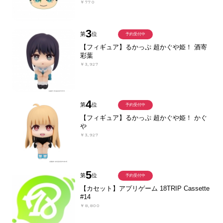
￥770
3
第
位
予約受付中
【フィギュア】るかっぷ 超かぐや姫！ 酒寄
彩葉
￥3,927
4
第
位
予約受付中
【フィギュア】るかっぷ 超かぐや姫！ かぐ
や
￥3,927
5
第
位
予約受付中
【カセット】アプリゲーム 18TRIP Cassette
#14
￥8,800