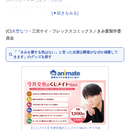
レベッカ・リーコネン：
山村響
ハンネス・ユカライネン：
榎木淳弥
アレクシス・ヨーセフ・ラルト：
木村良平
イエレ・エクルース：
鈴木崚汰
ルーカス・ユカライネン：
浪川大輔
(C)
水埜なつ
・三沢ケイ・フレックスコミックス／きみ愛製作委
ソフィア・ユカライネン：
國府田マリ子
員会
スティム：
田村真
ターニャ：
内田真礼
「「きみを愛する気はない」と言った次期公爵様がなぜか溺愛して
きます」のグッズを探す
【くじメイト】今井文也のくじメイトVol.4～チャラめ