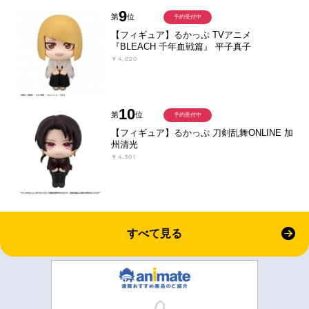
9
第
位
予約受付中
【フィギュア】るかっぷ TVアニメ
『BLEACH 千年血戦篇』 平子真子
￥4,020
10
第
位
予約受付中
【フィギュア】るかっぷ 刀剣乱舞ONLINE 加
州清光
￥4,301
すべて見る