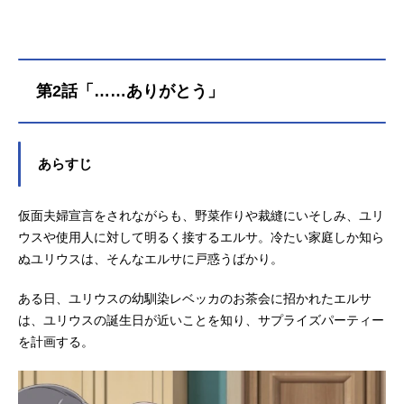
る…。ゆっくりと、丁寧に日々を重
ねる2人は、やがて、お互いにとって
かけがえのない相手となり、「本当
の夫婦」そして「家族」となってい
第2話「……ありがとう」
く――作品名「きみを愛する気はな
い」と言った次期公爵様がなぜか溺
愛してきます放送形態TVアニメスケ
ジュール2026年7月4日（土）～テレ
あらすじ
ビ朝日系列・BS朝日にてキャストエ
ルサ・ユカライネン：石川由依ユリ
ウス・ロイアス：斉藤壮馬ヤルモ・
仮面夫婦宣言をされながらも、野菜作りや裁縫にいそしみ、ユリ
パルニラ：石川界人セラフィーナ・
ウスや使用人に対して明るく接するエルサ。冷たい家庭しか知ら
パルニラ：安済知佳レベッカ・リー
ぬユリウスは、そんなエルサに戸惑うばかり。
コネン：山村響ハンネス・ユカライ
ネン：榎木淳弥アレクシス・ヨーセ
ある日、ユリウスの幼馴染レベッカのお茶会に招かれたエルサ
フ・ラルト：木村良平イエレ・エク
は、ユリウスの誕生日が近いことを知り、サプライズパーティー
ルース：鈴木崚汰ルーカス・ユカラ
を計画する。
イネ...