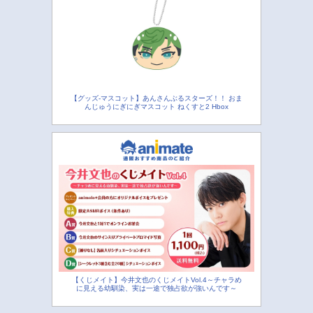
【グッズ-マスコット】あんさんぶるスターズ！！ おま
んじゅうにぎにぎマスコット ねくすと2 Hbox
【くじメイト】今井文也のくじメイトVol.4～チャラめ
に見える幼馴染、実は一途で独占欲が強いんです～