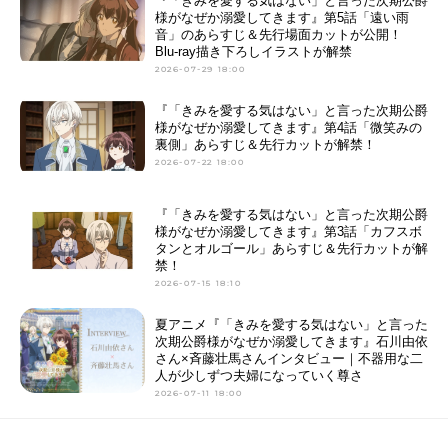
『「きみを愛する気はない」と言った次期公爵
様がなぜか溺愛してきます』第5話「遠い雨
音」のあらすじ＆先行場面カットが公開！
Blu-ray描き下ろしイラストが解禁
2026-07-29 18:00
『「きみを愛する気はない」と言った次期公爵
様がなぜか溺愛してきます』第4話「微笑みの
裏側」あらすじ＆先行カットが解禁！
2026-07-22 18:00
『「きみを愛する気はない」と言った次期公爵
様がなぜか溺愛してきます』第3話「カフスボ
タンとオルゴール」あらすじ＆先行カットが解
禁！
2026-07-15 18:10
夏アニメ『「きみを愛する気はない」と言った
次期公爵様がなぜか溺愛してきます』石川由依
さん×斉藤壮馬さんインタビュー｜不器用な二
人が少しずつ夫婦になっていく尊さ
2026-07-11 18:00