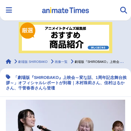
HOME
ランキング
アニメ
声優
ラジオ
みんなの声
グッズ
映画
animateTimes
劇場版 SHIROBAKO
画像一覧
劇場版『SHIROBAKO』上映会公式レポート｜木村珠莉ら登壇
「劇場版『SHIROBAKO』上映会～変な話、1周年記念舞台挨
マンガ・ラノベ
ゲーム・アプリ
音楽
コスプレ
拶～」オフィシャルレポートが到着｜木村珠莉さん、佳村はるか
さん、千菅春香さんら登壇
2.5次元
配信・Vtuber
トレンド
無料マンガ
最新記事一覧
アニメ記事一覧
声優記事一覧