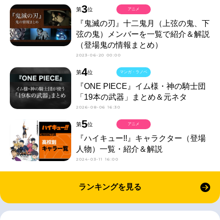
3
第
位
アニメ
『鬼滅の刃』十二鬼月（上弦の鬼、下
弦の鬼）メンバーを一覧で紹介＆解説
（登場鬼の情報まとめ）
2023-06-20 00:00
4
第
位
マンガ・ラノベ
『ONE PIECE』イム様・神の騎士団
「19本の武器」まとめ＆元ネタ
2026-08-06 16:30
5
第
位
アニメ
『ハイキュー!!』キャラクター（登場
人物）一覧・紹介＆解説
2024-03-11 16:00
ランキングを見る