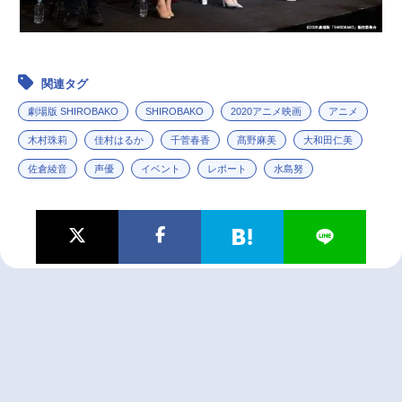
関連タグ
劇場版 SHIROBAKO
SHIROBAKO
2020アニメ映画
アニメ
木村珠莉
佳村はるか
千菅春香
髙野麻美
大和田仁美
佐倉綾音
声優
イベント
レポート
水島努