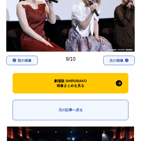
アニメ映画一覧
実写化映画一覧
今期アニメ曜日別一覧
春アニメ
夏アニメ
秋アニメ
冬アニメ
9/10
前の画像
次の画像
男性声優/女性声優一覧
FOLLOW US
劇場版 SHIROBAKO
画像まとめを見る
元の記事へ戻る