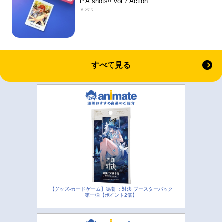
P.A.shots!! Vol.7 Action
￥275
すべて見る
【グッズ-カードゲーム】鳴潮 ：対決 ブースターパック
第一弾【ポイント2倍】