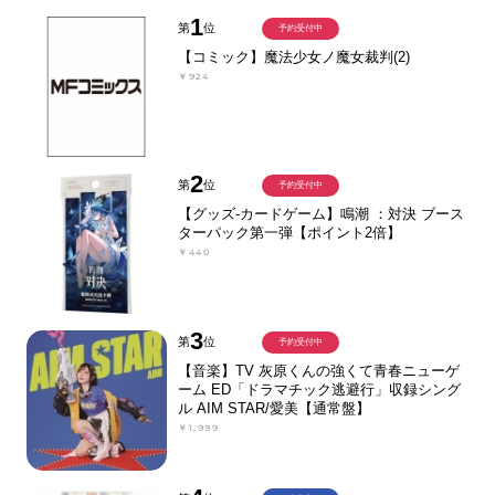
1
第
位
予約受付中
【コミック】魔法少女ノ魔女裁判(2)
￥924
2
第
位
予約受付中
【グッズ-カードゲーム】鳴潮 ：対決 ブース
ターパック第一弾【ポイント2倍】
￥440
3
第
位
予約受付中
【音楽】TV 灰原くんの強くて青春ニューゲ
ーム ED「ドラマチック逃避行」収録シング
ル AIM STAR/愛美【通常盤】
￥1,999