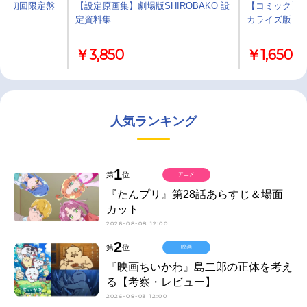
her 初回限定盤
【設定原画集】劇場版SHIROBAKO 設
【コミック】劇場
定資料集
カライズ版
￥3,850
￥1,650
人気ランキング
1
第
位
アニメ
『たんプリ』第28話あらすじ＆場面
カット
2026-08-08 12:00
2
第
位
映画
『映画ちいかわ』島二郎の正体を考え
る【考察・レビュー】
2026-08-03 12:00