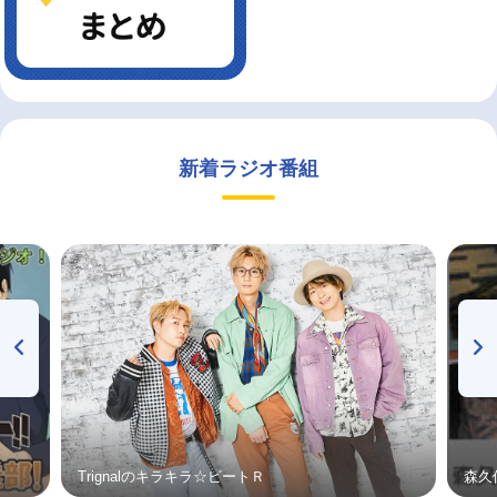
新着ラジオ番組
Trignalのキラキラ☆ビートＲ
森久