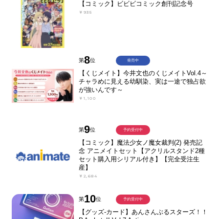
【コミック】ビビビコミック創刊記念号
￥935
8
第
位
発売中
【くじメイト】今井文也のくじメイトVol.4～
チャラめに見える幼馴染、実は一途で独占欲
が強いんです～
￥1,100
9
第
位
予約受付中
【コミック】魔法少女ノ魔女裁判(2) 発売記
念 アニメイトセット【アクリルスタンド2種
セット購入用シリアル付き】【完全受注生
産】
￥2,684
10
第
位
予約受付中
【グッズ-カード】あんさんぶるスターズ！！