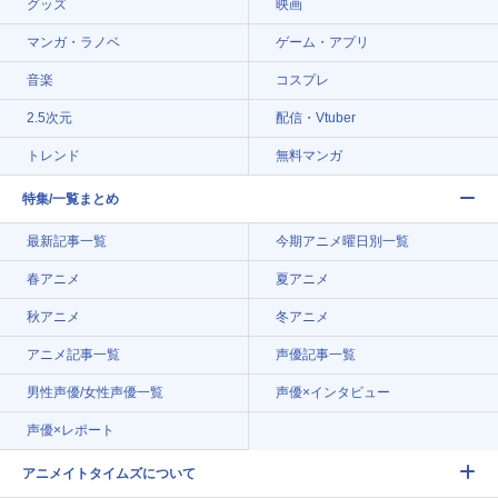
グッズ
映画
マンガ・ラノベ
ゲーム・アプリ
音楽
コスプレ
2.5次元
配信・Vtuber
トレンド
無料マンガ
特集/一覧まとめ
最新記事一覧
今期アニメ曜日別一覧
春アニメ
夏アニメ
秋アニメ
冬アニメ
アニメ記事一覧
声優記事一覧
男性声優/女性声優一覧
声優×インタビュー
声優×レポート
アニメイトタイムズについて