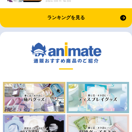
2024-03-11 16:00
ランキングを見る