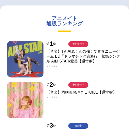
アニメイト
通販ランキング
1
第
位
予約受付中
【音楽】TV 灰原くんの強くて青春ニューゲ
ーム ED「ドラマチック逃避行」収録シング
ル AIM STAR/愛美【通常盤】
￥1,999
2
第
位
予約受付中
【音楽】岡咲美保/MY ETOILE【通常盤】
￥2,999
3
第
位
発売中