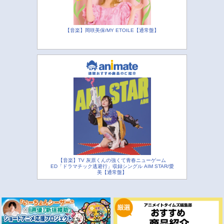
【音楽】岡咲美保/MY ETOILE【通常盤】
【音楽】TV 灰原くんの強くて青春ニューゲーム
ED「ドラマチック逃避行」収録シングル AIM STAR/愛
美【通常盤】