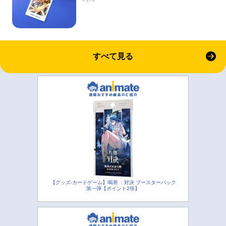
￥275
すべて見る
【グッズ-カードゲーム】鳴潮 ：対決 ブースターパック
第一弾【ポイント2倍】