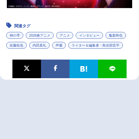
関連タグ
神の雫
2026春アニメ
アニメ
インタビュー
亀梨和也
佐藤拓也
内田真礼
声優
ライター＆編集者・鳥谷部宏平