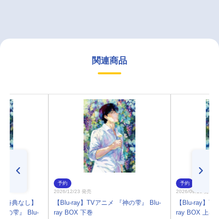
関連商品
予約
予約
2026/12/23 発売
2026/09/16 発売
)・特典なし】
【Blu-ray】TVアニメ 『神の雫』 Blu-
【Blu-ray】T
『神の雫』 Blu-
ray BOX 下巻
ray BOX 上巻