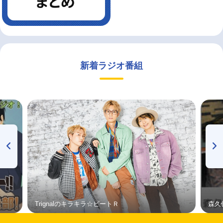
新着ラジオ番組
Trignalのキラキラ☆ビートＲ
森久