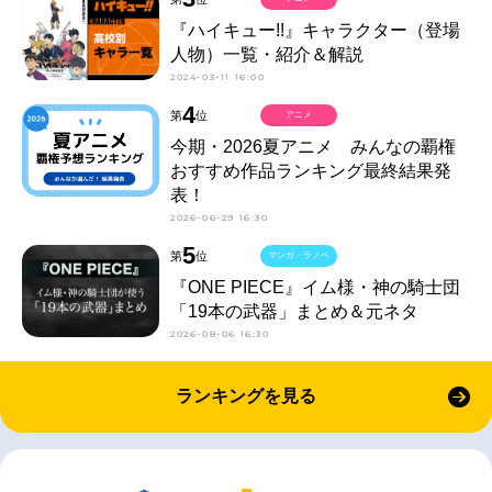
『ハイキュー!!』キャラクター（登場
人物）一覧・紹介＆解説
2024-03-11 16:00
4
第
位
アニメ
今期・2026夏アニメ みんなの覇権
おすすめ作品ランキング最終結果発
表！
2026-06-29 16:30
5
第
位
マンガ・ラノベ
『ONE PIECE』イム様・神の騎士団
「19本の武器」まとめ＆元ネタ
2026-08-06 16:30
ランキングを見る