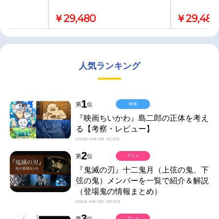
￥29,480
￥29,480
人気ランキング
1
第
位
映画
『映画ちいかわ』島二郎の正体を考え
る【考察・レビュー】
2026-08-03 12:00
2
第
位
アニメ
『鬼滅の刃』十二鬼月（上弦の鬼、下
弦の鬼）メンバーを一覧で紹介＆解説
（登場鬼の情報まとめ）
2023-06-20 00:00
3
第
位
アニメ