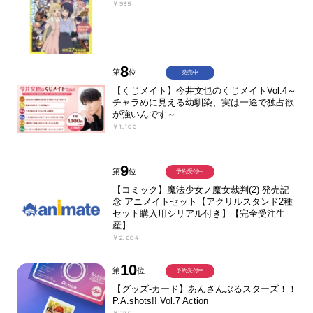
￥935
8
第
位
発売中
【くじメイト】今井文也のくじメイトVol.4～
チャラめに見える幼馴染、実は一途で独占欲
が強いんです～
￥1,100
9
第
位
予約受付中
【コミック】魔法少女ノ魔女裁判(2) 発売記
念 アニメイトセット【アクリルスタンド2種
セット購入用シリアル付き】【完全受注生
産】
￥2,684
10
第
位
予約受付中
【グッズ-カード】あんさんぶるスターズ！！
P.A.shots!! Vol.7 Action