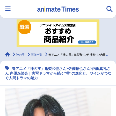
HOME
ランキング
アニメ
声優
ラジオ
みんなの声
グッズ
映画
animateTimes
神の雫
画像一覧
春アニメ『神の雫』亀梨和也×佐藤拓也×内田真礼が明かす“初共演”の化学反応とは？
春アニメ『神の雫』亀梨和也さん×佐藤拓也さん×内田真礼さ
マンガ・ラノベ
ゲーム・アプリ
音楽
コスプレ
ん 声優座談会｜実写ドラマから続く“雫”の進化と、ワインがつな
ぐ人間ドラマの魅力
2.5次元
配信・Vtuber
トレンド
無料マンガ
最新記事一覧
アニメ記事一覧
声優記事一覧