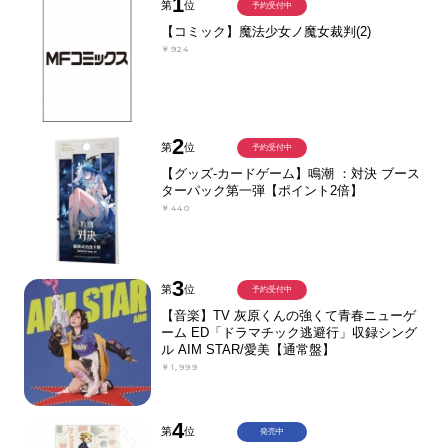
1
第
位
予約受付中
【コミック】魔法少女ノ魔女裁判(2)
￥924
2
第
位
予約受付中
【グッズ-カードゲーム】鳴潮 ：対決 ブース
ターパック第一弾【ポイント2倍】
￥440
3
第
位
予約受付中
【音楽】TV 灰原くんの強くて青春ニューゲ
ーム ED「ドラマチック逃避行」収録シング
ル AIM STAR/愛美【通常盤】
￥1,999
4
第
位
発売中