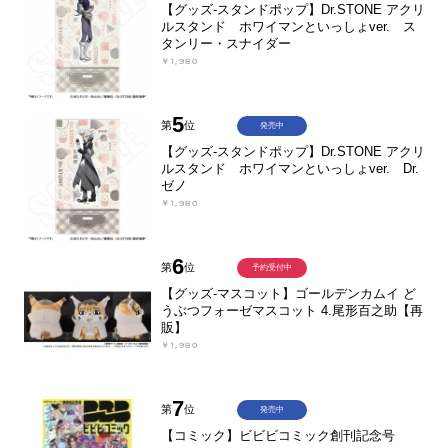
【グッズ-スタンドポップ】Dr.STONE アクリ
ルスタンド ホワイマンといっしょver. ス
タンリー・スナイダー
￥1,980
5
第
位
発売中
【グッズ-スタンドポップ】Dr.STONE アクリ
ルスタンド ホワイマンといっしょver. Dr.
ゼノ
￥1,980
6
第
位
予約受付中
【グッズ-マスコット】ゴールデンカムイ ど
うぶつフォーゼマスコット 4.尾形百之助【再
販】
￥1,980
7
第
位
発売中
【コミック】ビビビコミック創刊記念号