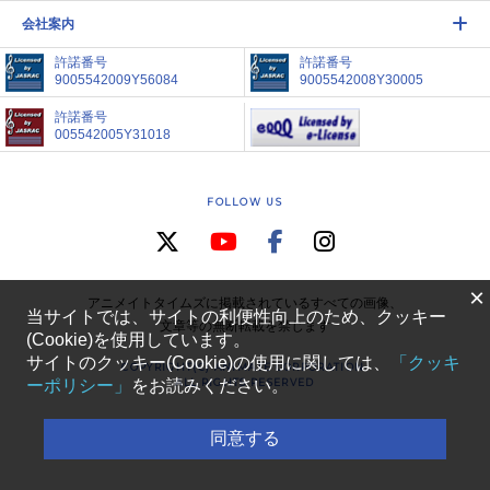
会社案内
許諾番号
許諾番号
9005542009Y56084
9005542008Y30005
許諾番号
005542005Y31018
FOLLOW US
×
アニメイトタイムズに掲載されているすべての画像、
当サイトでは、サイトの利便性向上のため、クッキー
文章等の無断転載を禁じます
(Cookie)を使用しています。
サイトのクッキー(Cookie)の使用に関しては、
「クッキ
COPYRIGHT(C) ANIMATE CORPORATION.
ALL RIGHTS RESERVED
ーポリシー」
をお読みください。
同意する