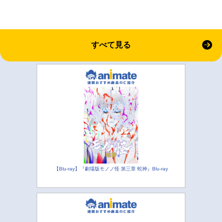
すべて見る
【Blu-ray】『劇場版モノノ怪 第三章 蛇神』Blu-ray