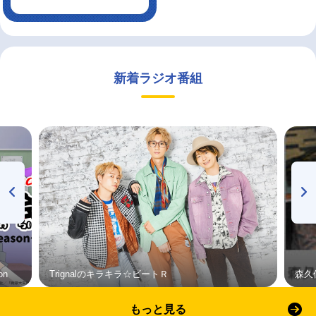
新着ラジオ番組
on
Trignalのキラキラ☆ビートＲ
森久
もっと見る