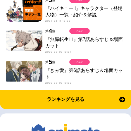
『ハイキュー!!』キャラクター（登場
人物）一覧・紹介＆解説
2024-03-11 16:00
4
第
位
アニメ
『無職転生Ⅲ』第7話あらすじ＆場面
カット
2026-08-05 19:01
5
第
位
アニメ
『きみ愛』第6話あらすじ＆場面カッ
ト
2026-08-05 18:02
ランキングを見る