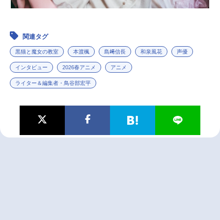
関連タグ
黒猫と魔女の教室
本渡楓
島﨑信長
和泉風花
声優
インタビュー
2026春アニメ
アニメ
ライター＆編集者・鳥谷部宏平