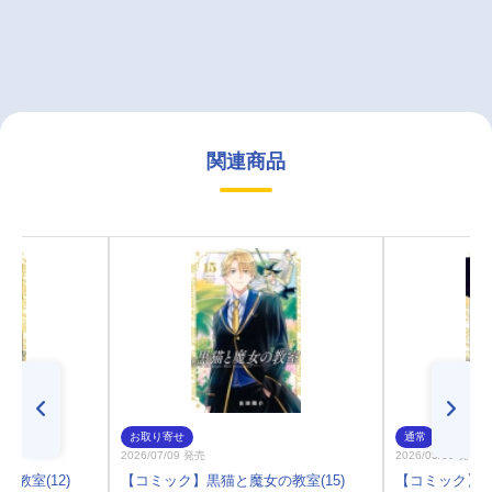
関連商品
お取り寄せ
通常
2026/07/09 発売
2026/03/09 発売
教室(12)
【コミック】黒猫と魔女の教室(15)
【コミック】黒