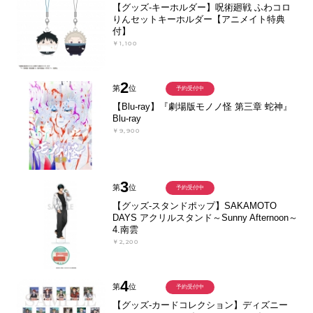
【グッズ-キーホルダー】呪術廻戦 ふわコロ
りんセットキーホルダー【アニメイト特典
付】
￥1,100
2
第
位
予約受付中
【Blu-ray】『劇場版モノノ怪 第三章 蛇神』
Blu-ray
￥9,900
3
第
位
予約受付中
【グッズ-スタンドポップ】SAKAMOTO
DAYS アクリルスタンド～Sunny Afternoon～
4.南雲
￥2,200
4
第
位
予約受付中
【グッズ-カードコレクション】ディズニー