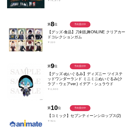
￥14,979
8
第
位
予約受付中
【グッズ-食品】刀剣乱舞ONLINE クリアカー
ドコレクションガム
￥220
9
第
位
予約受付中
【グッズ-ぬいぐるみ】ディズニー ツイステ
ッドワンダーランド ミニミニぬいぐるみ(ク
ラブ・ウェアver.) イデア・シュラウド
￥2,500
10
第
位
予約受付中
【コミック】セブンティーンシロップス(2)
￥924