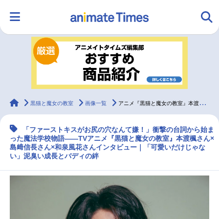
HOME
ランキング
アニメ
声優
ラジオ
みんなの声
グッズ
映画
animateTimes
黒猫と魔女の教室
画像一覧
アニメ『黒猫と魔女の教室』本渡楓・島﨑信長・和泉風花インタビュー
「ファーストキスがお尻の穴なんて嫌！」衝撃の台詞から始ま
マンガ・ラノベ
ゲーム・アプリ
音楽
コスプレ
った魔法学校物語――TVアニメ『黒猫と魔女の教室』本渡楓さん×
島﨑信長さん×和泉風花さんインタビュー｜「可愛いだけじゃな
い」泥臭い成長とバディの絆
2.5次元
配信・Vtuber
トレンド
無料マンガ
最新記事一覧
アニメ記事一覧
声優記事一覧