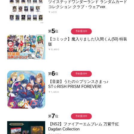
ツイステッドワンダーランド ランダムカード
コレクション クラブ・ウェアver.
￥400
5
第
位
予約受付中
【コミック】魔入りました!入間くん(50) 特装
版
￥3,850
6
第
位
予約受付中
【音楽】うたの☆プリンスさまっ♪
ST☆RISH PRISM FOREVER!
￥1,650
7
第
位
予約受付中
【NS2】ファイアーエムブレム 万紫千紅
Dagdan Collection