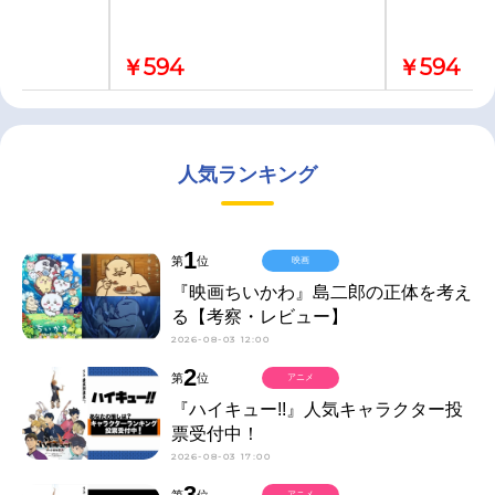
￥594
￥594
人気ランキング
1
第
位
映画
『映画ちいかわ』島二郎の正体を考え
る【考察・レビュー】
2026-08-03 12:00
2
第
位
アニメ
『ハイキュー!!』人気キャラクター投
票受付中！
2026-08-03 17:00
3
第
位
アニメ