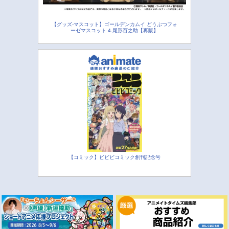
【グッズ-マスコット】ゴールデンカムイ どうぶつフォ
ーゼマスコット 4.尾形百之助【再販】
【コミック】ビビビコミック創刊記念号