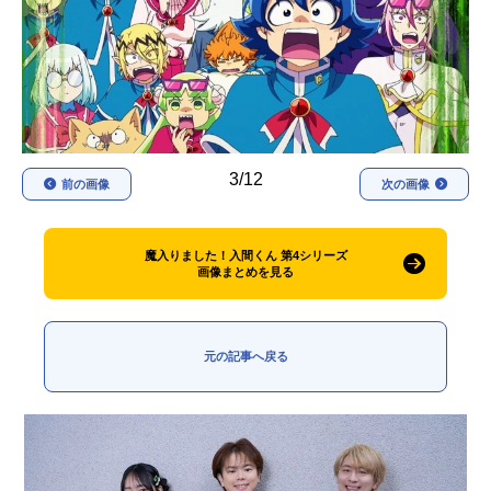
アニメ映画一覧
実写化映画一覧
今期アニメ曜日別一覧
春アニメ
夏アニメ
3/12
秋アニメ
冬アニメ
前の画像
次の画像
男性声優/女性声優一覧
魔入りました！入間くん 第4シリーズ
画像まとめを見る
FOLLOW US
元の記事へ戻る