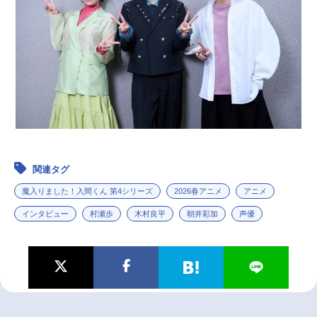
関連タグ
魔入りました！入間くん 第4シリーズ
2026春アニメ
アニメ
インタビュー
村瀬歩
木村良平
朝井彩加
声優