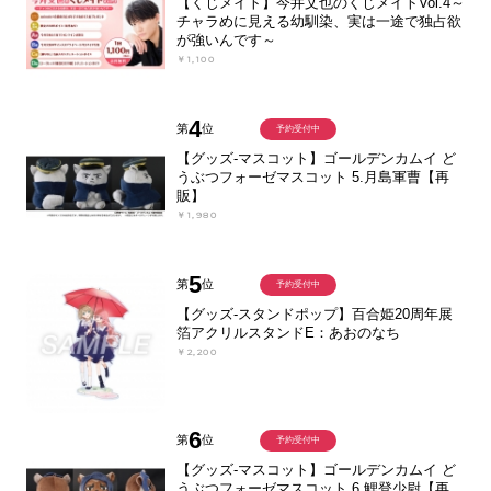
【くじメイト】今井文也のくじメイトVol.4～
チャラめに見える幼馴染、実は一途で独占欲
が強いんです～
￥1,100
4
第
位
予約受付中
【グッズ-マスコット】ゴールデンカムイ ど
うぶつフォーゼマスコット 5.月島軍曹【再
販】
￥1,980
5
第
位
予約受付中
【グッズ-スタンドポップ】百合姫20周年展
箔アクリルスタンドE：あおのなち
￥2,200
6
第
位
予約受付中
【グッズ-マスコット】ゴールデンカムイ ど
うぶつフォーゼマスコット 6.鯉登少尉【再