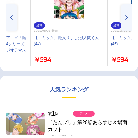
通常
通常
2025/08/07 発売
2025/10/08 発売
プ】アニメ「魔
【コミック】魔入りました!入間くん
【コミック】魔
 第4シリーズ
(44)
(45)
リルジオラマス
￥594
￥594
人気ランキング
1
第
位
アニメ
『たんプリ』第28話あらすじ＆場面
カット
2026-08-08 12:00