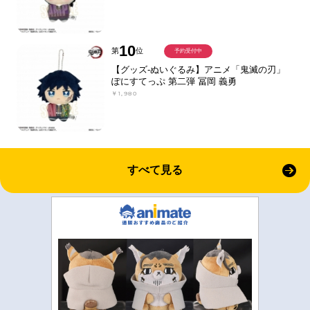
10
第
位
予約受付中
【グッズ-ぬいぐるみ】アニメ「鬼滅の刃」
ぽにすてっぷ 第二弾 冨岡 義勇
￥1,980
すべて見る