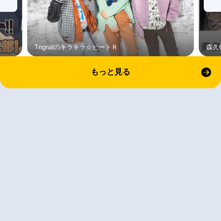
Trignalのキラキラ☆ビートＲ
森久
もっと見る