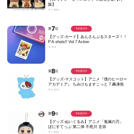
販】
￥1,980
7
第
位
予約受付中
【グッズ-カード】あんさんぶるスターズ！！
P.A.shots!! Vol.7 Action
￥275
8
第
位
予約受付中
【グッズ-マスコット】アニメ『僕のヒーロー
アカデミア』 ちみけもますこっと 7.轟凍焦
￥2,200
9
第
位
予約受付中
【グッズ-ぬいぐるみ】アニメ「鬼滅の刃」
ぽにすてっぷ 第二弾 不死川 玄弥
￥1,980