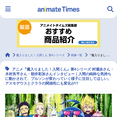
HOME
ランキング
アニメ
声優
ラジオ
みんなの声
グッズ
映画
animateTimes
魔入りました！入間くん 第4シリーズ
画像一覧
『魔入りました！入間くん』第4シリーズ 村瀬歩・木村良平・朝井彩加 インタビュー
アニメ『魔入りました！入間くん』第4シリーズ 村瀬歩さん・
マンガ・ラノベ
ゲーム・アプリ
音楽
コスプレ
木村良平さん・朝井彩加さんインタビュー｜入間の純粋な気持ち
に動かされて、プルソンが変わっていく様子に注目してほしい。
アスモデウスとクララの関係性にも変化が!?
2.5次元
配信・Vtuber
トレンド
無料マンガ
最新記事一覧
アニメ記事一覧
声優記事一覧