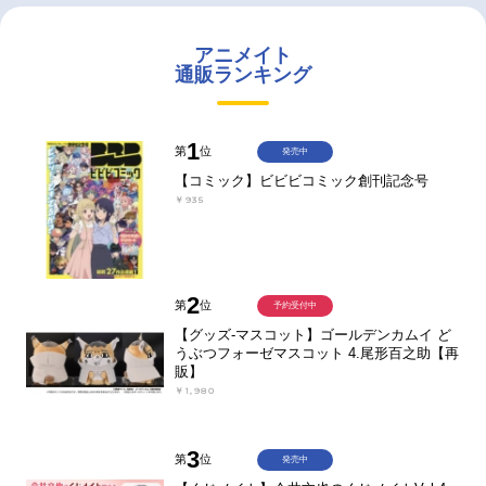
アニメイト
通販ランキング
1
第
位
発売中
【コミック】ビビビコミック創刊記念号
￥935
2
第
位
予約受付中
【グッズ-マスコット】ゴールデンカムイ ど
うぶつフォーゼマスコット 4.尾形百之助【再
販】
￥1,980
3
第
位
発売中