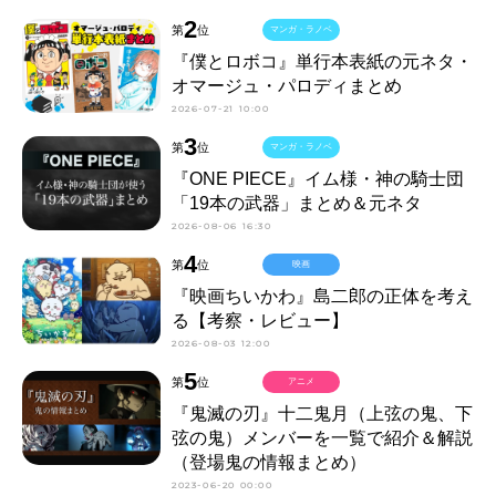
2
第
位
マンガ・ラノベ
『僕とロボコ』単行本表紙の元ネタ・
オマージュ・パロディまとめ
2026-07-21 10:00
3
第
位
マンガ・ラノベ
『ONE PIECE』イム様・神の騎士団
「19本の武器」まとめ＆元ネタ
2026-08-06 16:30
4
第
位
映画
『映画ちいかわ』島二郎の正体を考え
る【考察・レビュー】
2026-08-03 12:00
5
第
位
アニメ
『鬼滅の刃』十二鬼月（上弦の鬼、下
弦の鬼）メンバーを一覧で紹介＆解説
（登場鬼の情報まとめ）
2023-06-20 00:00