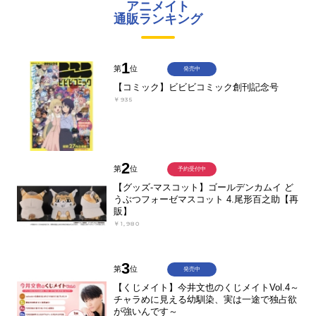
アニメイト
通販ランキング
1
第
位
発売中
【コミック】ビビビコミック創刊記念号
￥935
2
第
位
予約受付中
【グッズ-マスコット】ゴールデンカムイ ど
うぶつフォーゼマスコット 4.尾形百之助【再
販】
￥1,980
3
第
位
発売中
【くじメイト】今井文也のくじメイトVol.4～
チャラめに見える幼馴染、実は一途で独占欲
が強いんです～