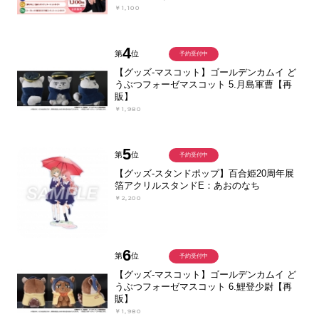
￥1,100
4
第
位
予約受付中
【グッズ-マスコット】ゴールデンカムイ ど
うぶつフォーゼマスコット 5.月島軍曹【再
販】
￥1,980
5
第
位
予約受付中
【グッズ-スタンドポップ】百合姫20周年展
箔アクリルスタンドE：あおのなち
￥2,200
6
第
位
予約受付中
【グッズ-マスコット】ゴールデンカムイ ど
うぶつフォーゼマスコット 6.鯉登少尉【再
販】
￥1,980