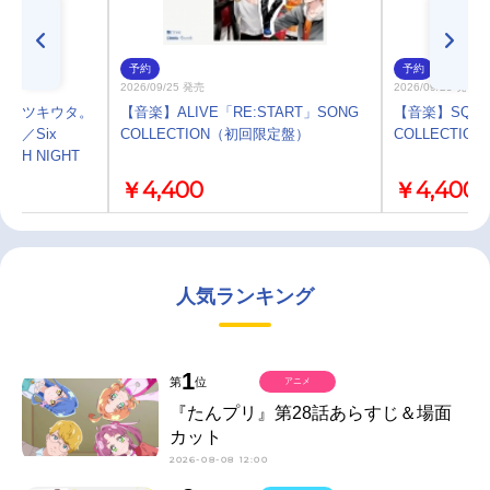
予約
予約
2026/09/25 発売
2026/09/25 発売
プ】ツキウタ。
【音楽】ALIVE「RE:START」SONG
【音楽】SQ「R
始／Six
COLLECTION（初回限定盤）
COLLECTI
LASH NIGHT
￥4,400
￥4,400
人気ランキング
1
第
位
アニメ
『たんプリ』第28話あらすじ＆場面
カット
2026-08-08 12:00