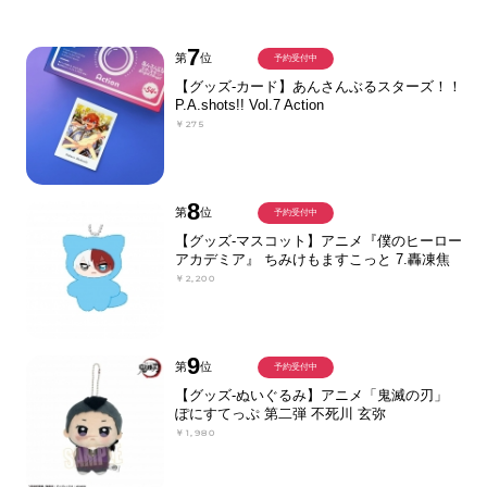
7
第
位
予約受付中
【グッズ-カード】あんさんぶるスターズ！！
P.A.shots!! Vol.7 Action
￥275
8
第
位
予約受付中
【グッズ-マスコット】アニメ『僕のヒーロー
アカデミア』 ちみけもますこっと 7.轟凍焦
￥2,200
9
第
位
予約受付中
【グッズ-ぬいぐるみ】アニメ「鬼滅の刃」
ぽにすてっぷ 第二弾 不死川 玄弥
￥1,980