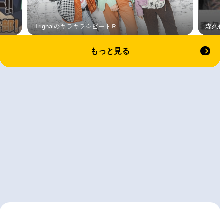
Trignalのキラキラ☆ビートＲ
森久
もっと見る