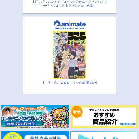
【グッズ-マスコット】ゴールデンカムイ どうぶつフォ
ーゼマスコット 4.尾形百之助【再販】
【コミック】ビビビコミック創刊記念号