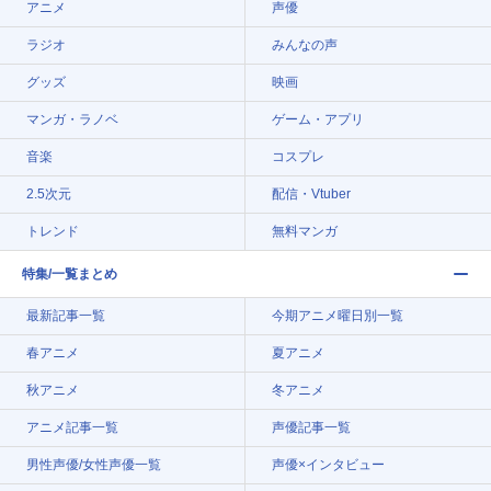
アニメ
声優
ラジオ
みんなの声
グッズ
映画
マンガ・ラノベ
ゲーム・アプリ
音楽
コスプレ
2.5次元
配信・Vtuber
トレンド
無料マンガ
特集/一覧まとめ
最新記事一覧
今期アニメ曜日別一覧
春アニメ
夏アニメ
秋アニメ
冬アニメ
アニメ記事一覧
声優記事一覧
男性声優/女性声優一覧
声優×インタビュー