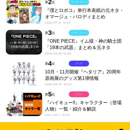
2
第
位
マンガ・ラノベ
『僕とロボコ』単行本表紙の元ネタ・
オマージュ・パロディまとめ
2026-07-21 10:00
3
第
位
マンガ・ラノベ
『ONE PIECE』イム様・神の騎士団
「19本の武器」まとめ＆元ネタ
2026-08-06 16:30
4
第
位
グッズ
10月・11月開催『ヘタリア』20周年
原画展のグッズ第1弾情報
2026-08-07 18:00
5
第
位
アニメ
『ハイキュー!!』キャラクター（登場
人物）一覧・紹介＆解説
2024-03-11 16:00