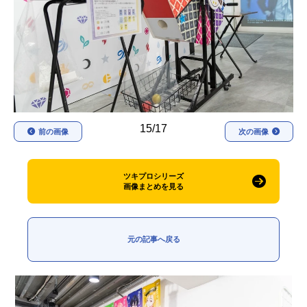
アニメ映画一覧
実写化映画一覧
今期アニメ曜日別一覧
春アニメ
夏アニメ
秋アニメ
冬アニメ
15/17
前の画像
次の画像
男性声優/女性声優一覧
FOLLOW US
ツキプロシリーズ
画像まとめを見る
元の記事へ戻る