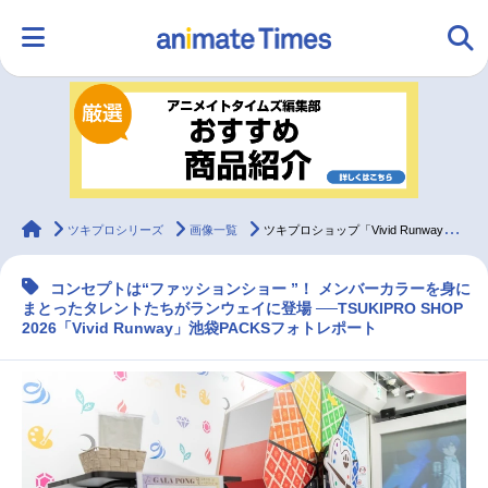
HOME
ランキング
アニメ
声優
ラジオ
みんなの声
グッズ
映画
animateTimes
ツキプロシリーズ
画像一覧
ツキプロショップ「Vivid Runway」池袋PACKSフォトレポート
コンセプトは“ファッションショー ”！ メンバーカラーを身に
マンガ・ラノベ
ゲーム・アプリ
音楽
コスプレ
まとったタレントたちがランウェイに登場 ──TSUKIPRO SHOP
2026「Vivid Runway」池袋PACKSフォトレポート
2.5次元
配信・Vtuber
トレンド
無料マンガ
最新記事一覧
アニメ記事一覧
声優記事一覧