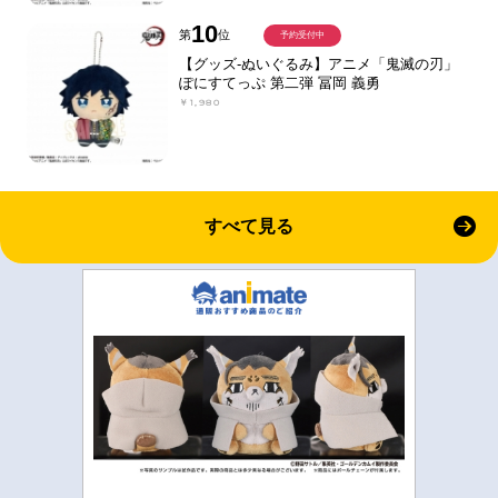
10
第
位
予約受付中
【グッズ-ぬいぐるみ】アニメ「鬼滅の刃」
ぽにすてっぷ 第二弾 冨岡 義勇
￥1,980
すべて見る