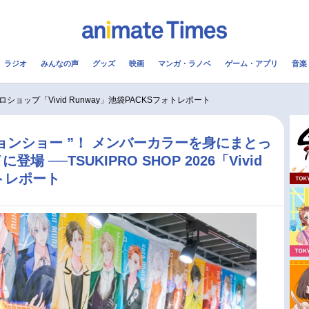
ラジオ
みんなの声
グッズ
映画
マンガ・ラノベ
ゲーム・アプリ
音楽
メ
声優
ラジオ
み
ロショップ「Vivid Runway」池袋PACKSフォトレポート
コスプレ
2.5次元
配信
ョンショー ”！ メンバーカラーを身にまとっ
──TSUKIPRO SHOP 2026「Vivid
アニメ映画一覧
今期アニメ曜日別一覧
ォトレポート
実写化映画一覧
春アニメ
男性声優/女性声優一覧
夏アニメ
FOLLOW US