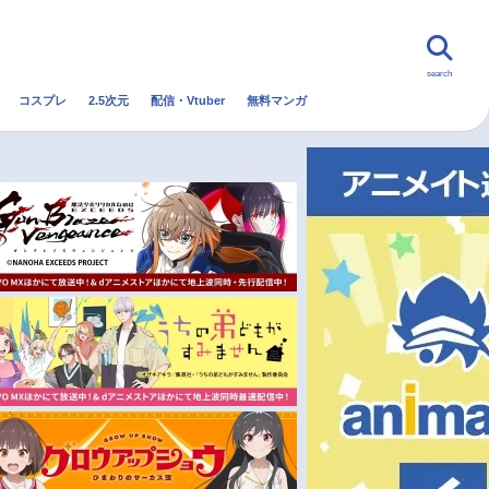
search
コスプレ
2.5次元
配信・Vtuber
無料マンガ
んなの声
グッズ
映画
・Vtuber
トレンド
無料マンガ
秋アニメ
冬アニメ