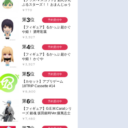
ぶるスターズ！！ おまんじゅう
にぎにぎマスコット ねくすと2
￥770
Hbox
3
第
位
予約受付中
【フィギュア】るかっぷ 超かぐ
や姫！ 酒寄彩葉
￥3,927
4
第
位
予約受付中
【フィギュア】るかっぷ 超かぐ
や姫！ かぐや
￥3,927
5
第
位
予約受付中
【カセット】アプリゲーム
18TRIP Cassette #14
￥8,800
6
第
位
予約受付中
【フィギュア】G.E.M.Caratシリ
ーズ 銀魂 坂田銀時Ver.攘夷志士
完成品フィギュア
￥7,480