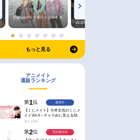
Trignalのキラキラ☆ビートＲ
森久保祥太郎×浪川大輔 つま
みは塩だけ
もっと見る
アニメイト
通販ランキング
1
第
位
発売中
【くじメイト】今井文也のくじメ
イトVol.4～チャラめに見える幼
馴染、実は一途で独占欲が強いん
￥1,100
です～
2
第
位
予約受付中
【グッズ-マスコット】あんさん