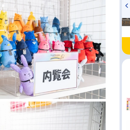
TVアニメ『戦隊大失格』
ハイキュー!! 烏野高校放送部!
radio 大直会 2nd season