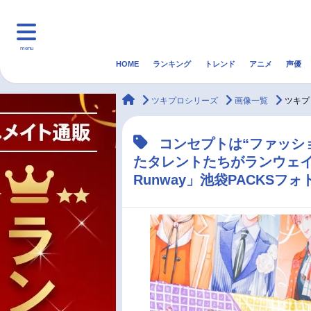
menu
HOME
ランキング
トレンド
アニメ
声優
HOME
ランキング
アニ
animateTimes
ツキプロシリーズ
画像一覧
ツキプ
マンガ・ラノベ
ゲーム・アプリ
音楽
コンセプトは“ファッシ
たタレントたちがランウェイに登場 
最新記事一覧
Runway」池袋PACKSフ
アニメ記事一覧
声優記事一覧