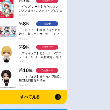
7
第
位
予約受付中
【グッズ-カード】うたの☆プリ
ンスさまっ♪ カスタマイズビジュ
アルカードコレクション Best
￥770
Shots from Everyday Life Ver.
8
第
位
発売中
【くじメイト】映画『超かぐや
姫！』超ファンサ！ver. くじメイ
ト
￥770
9
第
位
予約受付中
【フィギュア】るかっぷ TVアニ
メ『BLEACH 千年血戦篇』 平子
真子
￥4,020
10
第
位
予約受付中
【フィギュア】るかっぷ 刀剣乱
舞ONLINE 加州清光
￥4,301
すべて見る