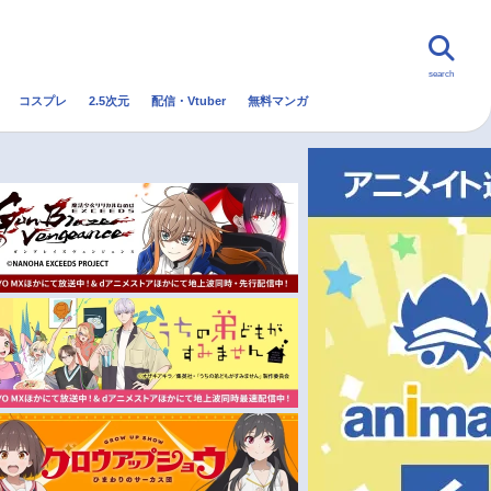
search
コスプレ
2.5次元
配信・Vtuber
無料マンガ
んなの声
グッズ
映画
・Vtuber
トレンド
無料マンガ
秋アニメ
冬アニメ