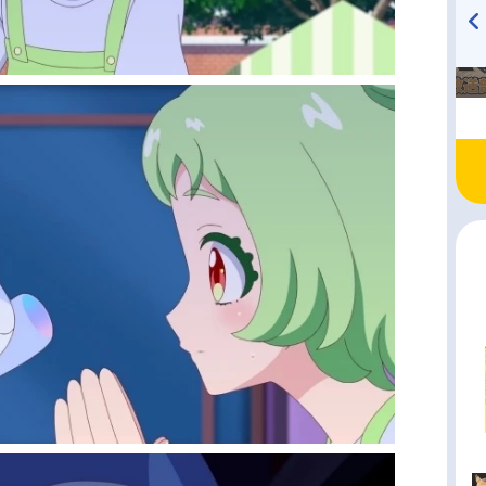
TVアニメ『戦隊大失格』
ハイキュー!! 烏野高校放送部!
radio 大直会 2nd season