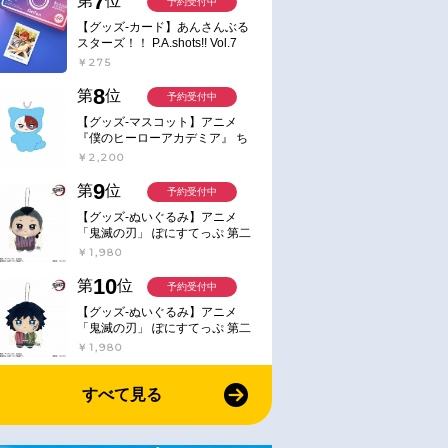
7
第
位
予約受付中
【グッズ-カード】あんさんぶる
スターズ！！ P.A.shots!! Vol.7
Action
￥275
8
第
位
予約受付中
【グッズ-マスコット】アニメ
『僕のヒーローアカデミア』 ち
みけもますこっと 7.轟凍焦
￥2,200
9
第
位
予約受付中
【グッズ-ぬいぐるみ】アニメ
「鬼滅の刃」 ぽにすてっぷ 第二
弾 不死川 玄弥
￥1,980
10
第
位
予約受付中
【グッズ-ぬいぐるみ】アニメ
「鬼滅の刃」 ぽにすてっぷ 第二
弾 冨岡 義勇
￥1,980
すべて見る