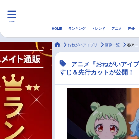
menu
HOME
ランキング
トレンド
アニメ
声優
HOME
ランキング
アニ
animateTimes
おねがいアイプリ
画像一覧
春アニ
マンガ・ラノベ
ゲーム・アプリ
音楽
アニメ『おねがいアイプ
すじ＆先行カットが公開！
最新記事一覧
アニメ記事一覧
声優記事一覧