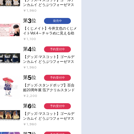
ンカムイ どうぶつフォーゼマス
コット 4.尾形百之助【再販】
￥1,980
3
第
位
発売中
【くじメイト】今井文也のくじメ
イトVol.4～チャラめに見える幼
馴染、実は一途で独占欲が強いん
￥1,100
です～
4
第
位
予約受付中
【グッズ-マスコット】ゴールデ
ンカムイ どうぶつフォーゼマス
コット 5.月島軍曹【再販】
￥1,980
5
第
位
予約受付中
【グッズ-スタンドポップ】百合
姫20周年展 箔アクリルスタンド
E：あおのなち
￥2,200
6
第
位
予約受付中
【グッズ-マスコット】ゴールデ
ンカムイ どうぶつフォーゼマス
コット 6.鯉登少尉【再販】
￥1,980