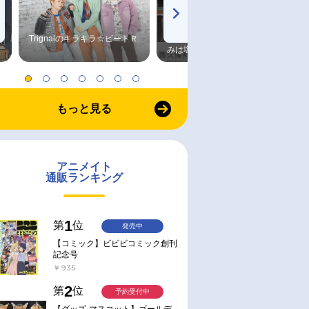
Trignalのキラキラ☆ビートＲ
森久保祥太郎×浪川大輔 つま
みは塩だけ
もっと見る
アニメイト
通販ランキング
1
第
位
発売中
【コミック】ビビビコミック創刊
記念号
￥935
2
第
位
予約受付中
【グッズ-マスコット】ゴールデ