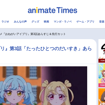
ラジオ
みんなの声
グッズ
映画
マンガ・ラノベ
ゲーム・アプリ
音楽
メ
声優
ラジオ
み
メ『おねがいアイプリ』第3話あらすじ＆先行カット
コスプレ
2.5次元
配信
リ』第3話「たったひとつのだいすき」あら
アニメ映画一覧
今期アニメ曜日別一覧
実写化映画一覧
春アニメ
男性声優/女性声優一覧
夏アニメ
FOLLOW US