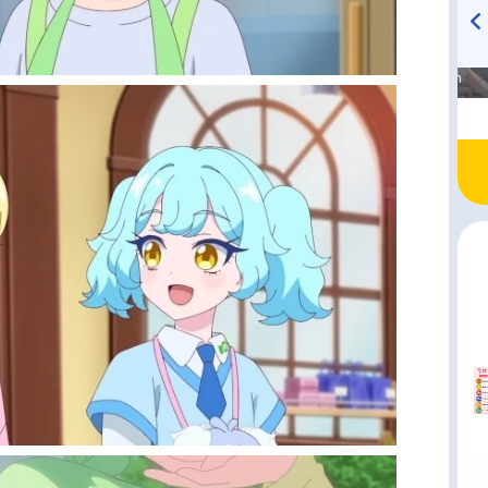
高橋美紀のおんぷの気持ち
TVアニメ『戦隊大失格』
♪ in アニメイトタイムズ
radio 大直会 2nd season