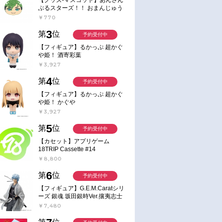
ぶるスターズ！！ おまんじゅう
にぎにぎマスコット ねくすと2
￥770
Hbox
3
第
位
予約受付中
【フィギュア】るかっぷ 超かぐ
や姫！ 酒寄彩葉
￥3,927
4
第
位
予約受付中
【フィギュア】るかっぷ 超かぐ
や姫！ かぐや
￥3,927
5
第
位
予約受付中
【カセット】アプリゲーム
18TRIP Cassette #14
￥8,800
6
第
位
予約受付中
【フィギュア】G.E.M.Caratシリ
ーズ 銀魂 坂田銀時Ver.攘夷志士
完成品フィギュア
￥7,480