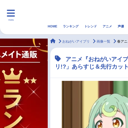
menu
HOME
ランキング
トレンド
アニメ
声優
HOME
ランキング
アニ
animateTimes
おねがいアイプリ
画像一覧
春アニ
マンガ・ラノベ
ゲーム・アプリ
音楽
アニメ『おねがいアイプ
リ!?」あらすじ＆先行カッ
最新記事一覧
アニメ記事一覧
声優記事一覧