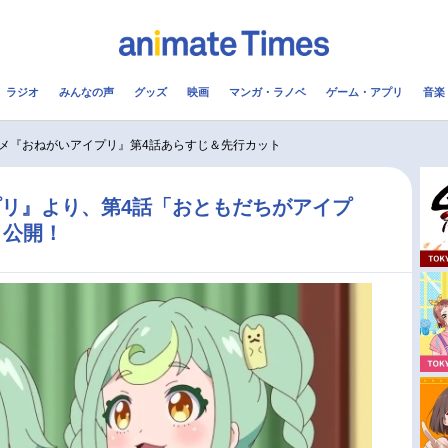
ラジオ
みんなの声
グッズ
映画
マンガ・ラノベ
ゲーム・アプリ
音楽
メ
声優
ラジオ
み
メ『おねがいアイプリ』第4話あらすじ＆先行カット
コスプレ
2.5次元
配信
リ』より、第4話「おともだちがアイプ
ト公開！
アニメ映画一覧
今期アニメ曜日別一覧
実写化映画一覧
春アニメ
男性声優/女性声優一覧
夏アニメ
FOLLOW US