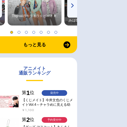
Trignalのキラキラ☆ビートＲ
森久保祥太郎×浪川大輔 つま
みは塩だけ
もっと見る
アニメイト
通販ランキング
1
第
位
発売中
【くじメイト】今井文也のくじメ
イトVol.4～チャラめに見える幼
馴染、実は一途で独占欲が強いん
￥1,100
です～
2
第
位
予約受付中
【グッズ-マスコット】あんさん