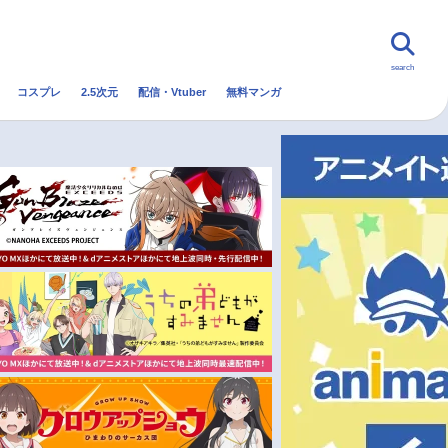
search
コスプレ
2.5次元
配信・Vtuber
無料マンガ
んなの声
グッズ
映画
・Vtuber
トレンド
無料マンガ
秋アニメ
冬アニメ