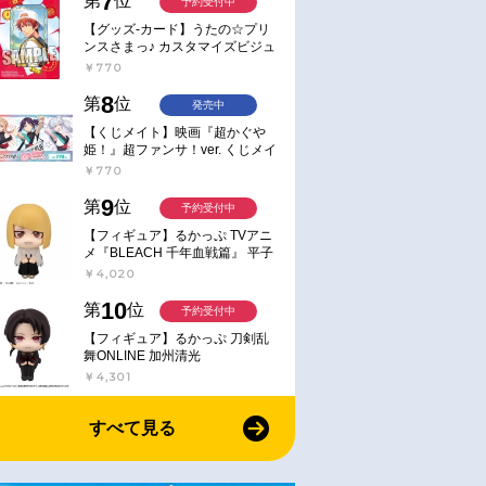
7
第
位
予約受付中
【グッズ-カード】うたの☆プリ
ンスさまっ♪ カスタマイズビジュ
アルカードコレクション Best
￥770
Shots from Everyday Life Ver.
8
第
位
発売中
【くじメイト】映画『超かぐや
姫！』超ファンサ！ver. くじメイ
ト
￥770
9
第
位
予約受付中
【フィギュア】るかっぷ TVアニ
メ『BLEACH 千年血戦篇』 平子
真子
￥4,020
10
第
位
予約受付中
【フィギュア】るかっぷ 刀剣乱
舞ONLINE 加州清光
￥4,301
すべて見る