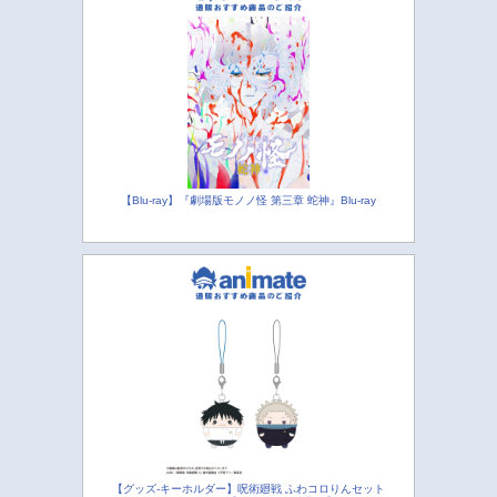
【Blu-ray】『劇場版モノノ怪 第三章 蛇神』Blu-ray
【グッズ-キーホルダー】呪術廻戦 ふわコロりんセット