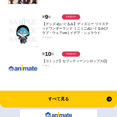
9
第
位
予約受付中
【グッズ-ぬいぐるみ】ディズニー ツイステ
ッドワンダーランド ミニミニぬいぐるみ(ク
ラブ・ウェアver.) イデア・シュラウド
￥2,500
10
第
位
予約受付中
【コミック】セブンティーンシロップス(2)
￥924
すべて見る