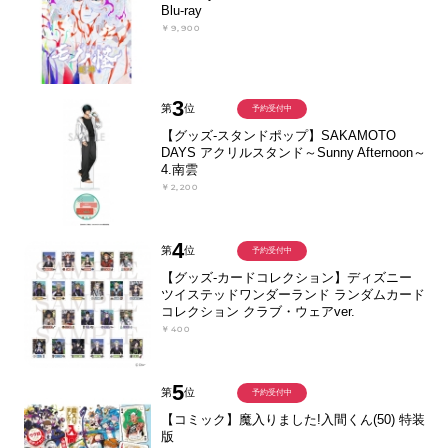
Blu-ray
￥9,900
3
第
位
予約受付中
【グッズ-スタンドポップ】SAKAMOTO
DAYS アクリルスタンド～Sunny Afternoon～
4.南雲
￥2,200
4
第
位
予約受付中
【グッズ-カードコレクション】ディズニー
ツイステッドワンダーランド ランダムカード
コレクション クラブ・ウェアver.
￥400
5
第
位
予約受付中
【コミック】魔入りました!入間くん(50) 特装
版