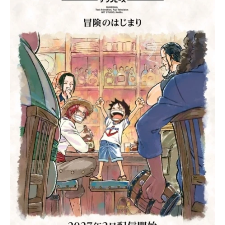
アニメ映画一覧
実写化映画一覧
今期アニメ曜日別一覧
春アニメ
夏アニメ
秋アニメ
冬アニメ
男性声優/女性声優一覧
FOLLOW US