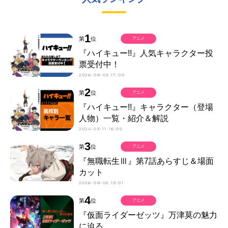
1
第
位
アニメ
『ハイキュー!!』人気キャラクター投
票受付中！
2026-08-03 17:00
2
第
位
アニメ
『ハイキュー!!』キャラクター（登場
人物）一覧・紹介＆解説
2024-03-11 16:00
3
第
位
アニメ
『無職転生Ⅲ』第7話あらすじ＆場面
カット
2026-08-05 19:01
4
第
位
アニメ
『仮面ライダーゼッツ』万津莫の魅力
に迫る