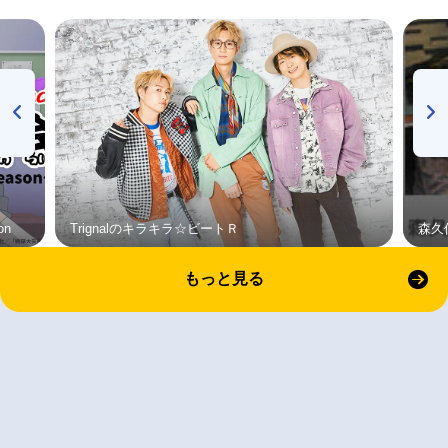
on
Trignalのキラキラ☆ビートＲ
森久
もっと見る