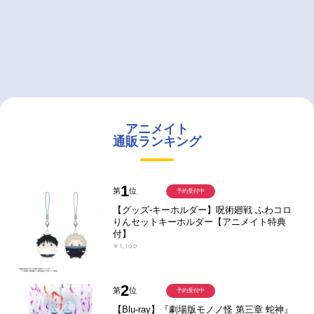
アニメイト
通販ランキング
1
第
位
予約受付中
【グッズ-キーホルダー】呪術廻戦 ふわコロ
りんセットキーホルダー【アニメイト特典
付】
￥1,100
2
第
位
予約受付中
【Blu-ray】『劇場版モノノ怪 第三章 蛇神』