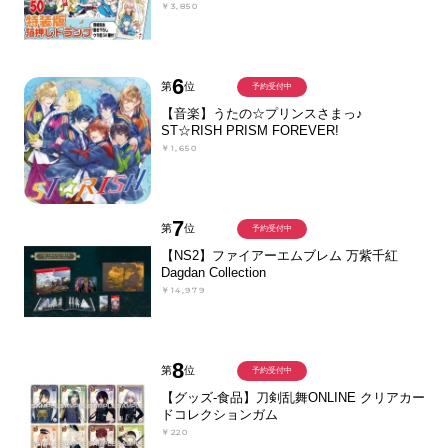
￥3,850
6
第
位
予約受付中
【音楽】うたの☆プリンスさまっ♪
ST☆RISH PRISM FOREVER!
￥1,650
7
第
位
予約受付中
【NS2】ファイアーエムブレム 万紫千紅
Dagdan Collection
￥14,979
8
第
位
予約受付中
【グッズ-食品】刀剣乱舞ONLINE クリアカー
ドコレクションガム
￥220