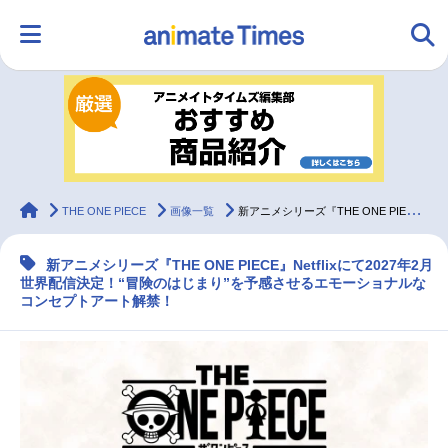
HOME
ランキング
アニメ
声優
ラジオ
みんなの声
グッズ
映画
animateTimes
THE ONE PIECE
画像一覧
新アニメシリーズ『THE ONE PIECE』コンセプトアートが解禁
新アニメシリーズ『THE ONE PIECE』Netflixにて2027年2月
マンガ・ラノベ
ゲーム・アプリ
音楽
コスプレ
世界配信決定！“冒険のはじまり”を予感させるエモーショナルな
コンセプトアート解禁！
2.5次元
配信・Vtuber
トレンド
無料マンガ
最新記事一覧
アニメ記事一覧
声優記事一覧