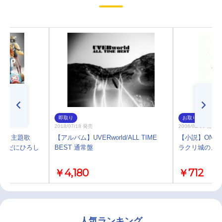
即取り
お取り寄せ
2018/07/18 発売
2006/03/06 発売
ECE 主題歌
【アルバム】UVERworld/ALL TIME
【小説】ONE PI
/きただにひろし
BEST 通常盤
ラクリ城のメ
￥4,180
￥712
人気ランキング