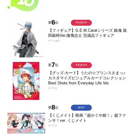
6
第
位
予約受付中
【フィギュア】G.E.M.Caratシリーズ 銀魂 坂
田銀時Ver.攘夷志士 完成品フィギュア
￥7,480
7
第
位
予約受付中
【グッズ-カード】うたの☆プリンスさまっ♪
カスタマイズビジュアルカードコレクション
Best Shots from Everyday Life Ver.
￥770
8
第
位
発売中
【くじメイト】映画『超かぐや姫！』超ファ
ンサ！ver. くじメイト
￥770