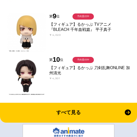
9
第
位
予約受付中
【フィギュア】るかっぷ TVアニメ
『BLEACH 千年血戦篇』 平子真子
￥4,020
10
第
位
予約受付中
【フィギュア】るかっぷ 刀剣乱舞ONLINE 加
州清光
￥4,301
すべて見る