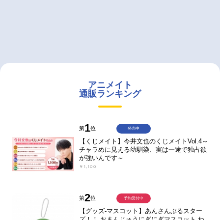
アニメイト
通販ランキング
1
第
位
発売中
【くじメイト】今井文也のくじメイトVol.4～
チャラめに見える幼馴染、実は一途で独占欲
が強いんです～
￥1,100
2
第
位
予約受付中
【グッズ-マスコット】あんさんぶるスター
ズ！！ おまんじゅうにぎにぎマスコット ね