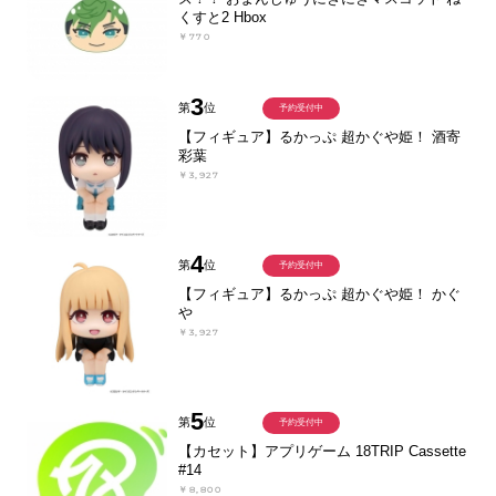
くすと2 Hbox
￥770
3
第
位
予約受付中
【フィギュア】るかっぷ 超かぐや姫！ 酒寄
彩葉
￥3,927
4
第
位
予約受付中
【フィギュア】るかっぷ 超かぐや姫！ かぐ
や
￥3,927
5
第
位
予約受付中
【カセット】アプリゲーム 18TRIP Cassette
#14
￥8,800