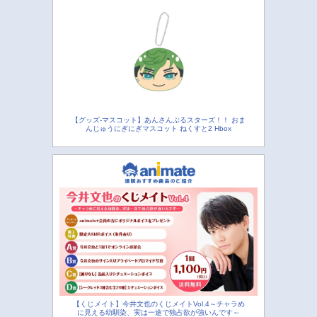
【グッズ-マスコット】あんさんぶるスターズ！！ おま
んじゅうにぎにぎマスコット ねくすと2 Hbox
【くじメイト】今井文也のくじメイトVol.4～チャラめ
に見える幼馴染、実は一途で独占欲が強いんです～