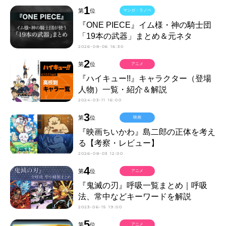
1
第
位
マンガ・ラノベ
『ONE PIECE』イム様・神の騎士団
「19本の武器」まとめ＆元ネタ
2026-08-06 16:30
2
第
位
アニメ
『ハイキュー!!』キャラクター（登場
人物）一覧・紹介＆解説
2024-03-11 16:00
3
第
位
映画
『映画ちいかわ』島二郎の正体を考え
る【考察・レビュー】
2026-08-03 12:00
4
第
位
アニメ
『鬼滅の刃』呼吸一覧まとめ｜呼吸
法、常中などキーワードを解説
2023-06-15 19:00
5
第
位
アニメ