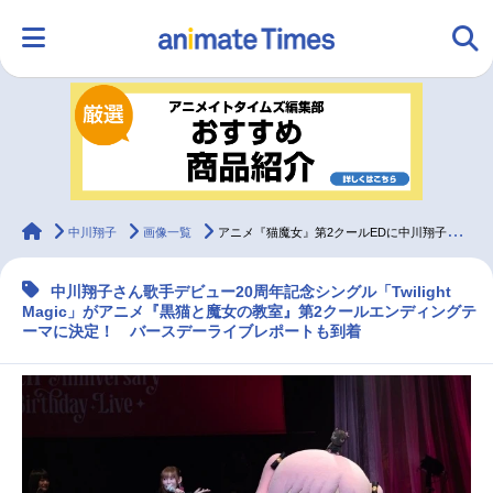
HOME
ランキング
アニメ
声優
ラジオ
みんなの声
グッズ
映画
animateTimes
中川翔子
画像一覧
アニメ『猫魔女』第2クールEDに中川翔子「Twilight Magic」
中川翔子さん歌手デビュー20周年記念シングル「Twilight
マンガ・ラノベ
ゲーム・アプリ
音楽
コスプレ
Magic」がアニメ『黒猫と魔女の教室』第2クールエンディングテ
ーマに決定！ バースデーライブレポートも到着
2.5次元
配信・Vtuber
トレンド
無料マンガ
最新記事一覧
アニメ記事一覧
声優記事一覧