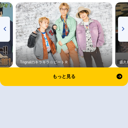
Trignalのキラキラ☆ビートＲ
森久
もっと見る