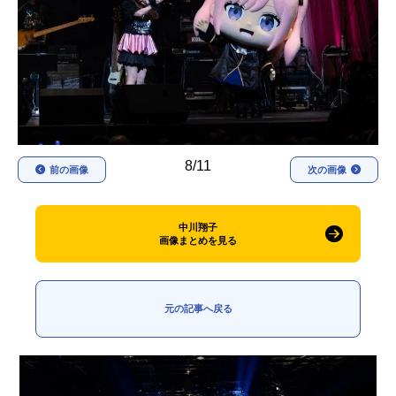
アニメ映画一覧
実写化映画一覧
今期アニメ曜日別一覧
春アニメ
夏アニメ
秋アニメ
冬アニメ
8/11
前の画像
次の画像
男性声優/女性声優一覧
FOLLOW US
中川翔子
画像まとめを見る
元の記事へ戻る