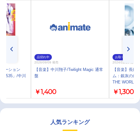
品切れ中
お取り寄せ
2026/09/09 発売
2024/11/20 発売
センセーション
【音楽】中川翔子/Twilight Magic 通常
【音楽】長編V
「65535」/中川
盤
ム：銀灰の幻影
THE WORL
￥1,400
￥1,300
人気ランキング