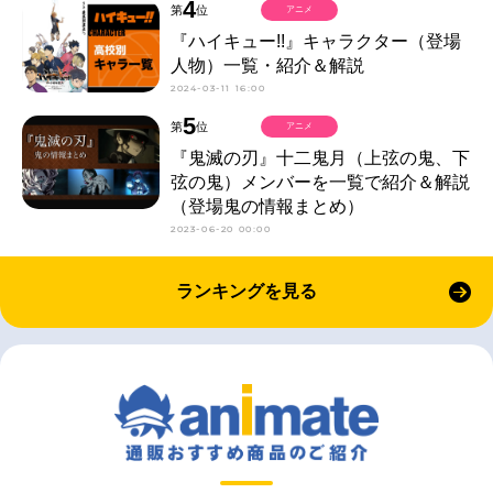
4
第
位
アニメ
『ハイキュー!!』キャラクター（登場
人物）一覧・紹介＆解説
2024-03-11 16:00
5
第
位
アニメ
『鬼滅の刃』十二鬼月（上弦の鬼、下
弦の鬼）メンバーを一覧で紹介＆解説
（登場鬼の情報まとめ）
2023-06-20 00:00
ランキングを見る