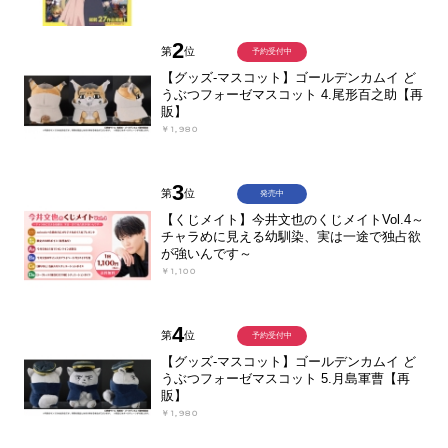
2
第
位
予約受付中
【グッズ-マスコット】ゴールデンカムイ ど
うぶつフォーゼマスコット 4.尾形百之助【再
販】
￥1,980
3
第
位
発売中
【くじメイト】今井文也のくじメイトVol.4～
チャラめに見える幼馴染、実は一途で独占欲
が強いんです～
￥1,100
4
第
位
予約受付中
【グッズ-マスコット】ゴールデンカムイ ど
うぶつフォーゼマスコット 5.月島軍曹【再
販】
￥1,980