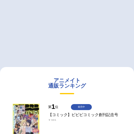
アニメイト
通販ランキング
1
第
位
発売中
【コミック】ビビビコミック創刊記念号
￥935