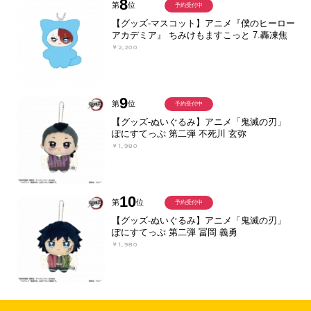
8
第
位
予約受付中
【グッズ-マスコット】アニメ『僕のヒーロー
アカデミア』 ちみけもますこっと 7.轟凍焦
￥2,200
9
第
位
予約受付中
【グッズ-ぬいぐるみ】アニメ「鬼滅の刃」
ぽにすてっぷ 第二弾 不死川 玄弥
￥1,980
10
第
位
予約受付中
【グッズ-ぬいぐるみ】アニメ「鬼滅の刃」
ぽにすてっぷ 第二弾 冨岡 義勇
￥1,980