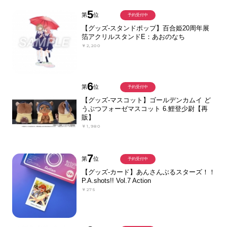
5
第
位
予約受付中
【グッズ-スタンドポップ】百合姫20周年展
箔アクリルスタンドE：あおのなち
￥2,200
6
第
位
予約受付中
【グッズ-マスコット】ゴールデンカムイ ど
うぶつフォーゼマスコット 6.鯉登少尉【再
販】
￥1,980
7
第
位
予約受付中
【グッズ-カード】あんさんぶるスターズ！！
P.A.shots!! Vol.7 Action
￥275