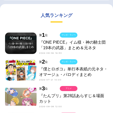
人気ランキング
1
第
位
マンガ・ラノベ
『ONE PIECE』イム様・神の騎士団
「19本の武器」まとめ＆元ネタ
2026-08-06 16:30
2
第
位
マンガ・ラノベ
『僕とロボコ』単行本表紙の元ネタ・
オマージュ・パロディまとめ
2026-07-21 10:00
3
第
位
アニメ
『たんプリ』第28話あらすじ＆場面
カット
2026-08-08 12:00