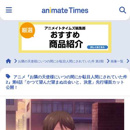
HOME
ランキング
アニメ
声優
ラジオ
みんなの声
グッズ
映画
animateTimes
お隣の天使様にいつの間にか駄目人間にされていた件 第2期
画像一覧
アニメ『お隣の天使様にいつの間にか駄目人間にされていた件
マンガ・ラノベ
ゲーム・アプリ
音楽
コスプレ
2』第6話「かつて望んだ望まぬ出会いと、決意」先行場面カット
公開！
2.5次元
配信・Vtuber
トレンド
無料マンガ
最新記事一覧
アニメ記事一覧
声優記事一覧