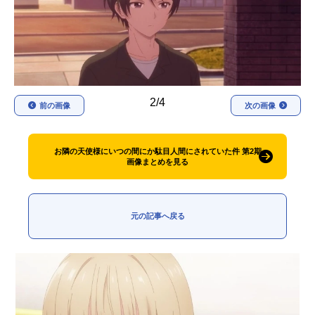
アニメ映画一覧
実写化映画一覧
今期アニメ曜日別一覧
春アニメ
夏アニメ
2/4
前の画像
次の画像
秋アニメ
冬アニメ
男性声優/女性声優一覧
お隣の天使様にいつの間にか駄目人間にされていた件 第2期
画像まとめを見る
FOLLOW US
元の記事へ戻る