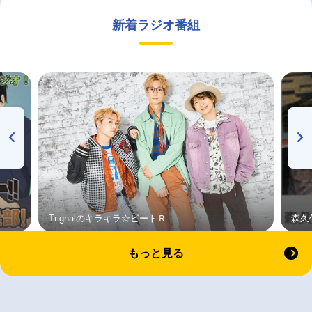
新着ラジオ番組
Trignalのキラキラ☆ビートＲ
森久
もっと見る