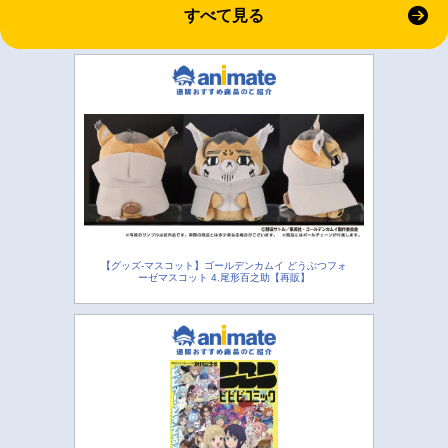
すべて見る
【グッズ-マスコット】ゴールデンカムイ どうぶつフォ
ーゼマスコット 4.尾形百之助【再販】