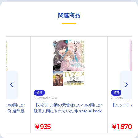
関連商品
通常
通常
2026/04/15 発売
2026/05/13 発売
にいつの間にか
【小説】お隣の天使様にいつの間にか
【ムック】Ani-P
1.5) 通常版
駄目人間にされていた件 special book
￥935
￥1,870