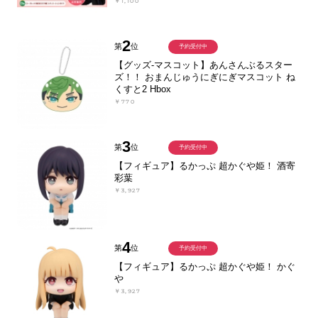
￥1,100
2
第
位
予約受付中
【グッズ-マスコット】あんさんぶるスター
ズ！！ おまんじゅうにぎにぎマスコット ね
くすと2 Hbox
￥770
3
第
位
予約受付中
【フィギュア】るかっぷ 超かぐや姫！ 酒寄
彩葉
￥3,927
4
第
位
予約受付中
【フィギュア】るかっぷ 超かぐや姫！ かぐ
や
￥3,927