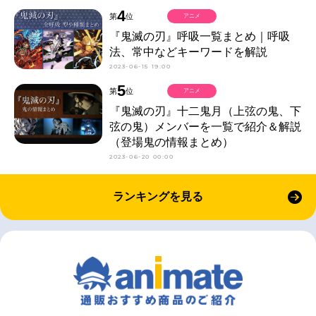
4
第
位
アニメ
『鬼滅の刃』呼吸一覧まとめ｜呼吸
法、常中などキーワードを解説
2023-06-15 19:00
5
第
位
アニメ
『鬼滅の刃』十二鬼月（上弦の鬼、下
弦の鬼）メンバーを一覧で紹介＆解説
（登場鬼の情報まとめ）
2023-06-20 00:00
ランキングを見る