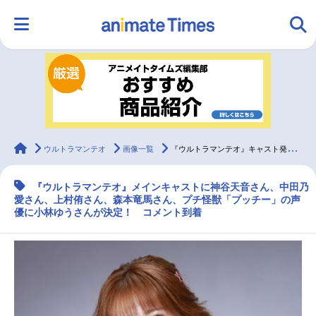
HOME
ランキング
アニメ
声優
ラジオ
みんなの声
グッズ
映画
animateTimes
ウルトラマンテオ
画像一覧
『ウルトラマンテオ』キャスト発表｜プチ怪獣の声優に小林ゆう
『ウルトラマンテオ』メインキャストに神谷天音さん、中田乃
マンガ・ラノベ
ゲーム・アプリ
音楽
コスプレ
愛さん、上村侑さん、森本竜馬さん、プチ怪獣「プッチー」の声
優に小林ゆうさんが決定！ コメント到着
2.5次元
配信・Vtuber
トレンド
無料マンガ
最新記事一覧
アニメ記事一覧
声優記事一覧