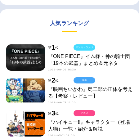
人気ランキング
1
第
位
マンガ・ラノベ
『ONE PIECE』イム様・神の騎士団
「19本の武器」まとめ＆元ネタ
2026-08-06 16:30
2
第
位
映画
『映画ちいかわ』島二郎の正体を考え
る【考察・レビュー】
2026-08-03 12:00
3
第
位
アニメ
『ハイキュー!!』キャラクター（登場
人物）一覧・紹介＆解説
2024-03-11 16:00