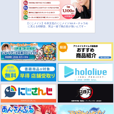
【くじメイト】今井文也のくじメイトVol.4～チャラめ
に見える幼馴染、実は一途で独占欲が強いんです～