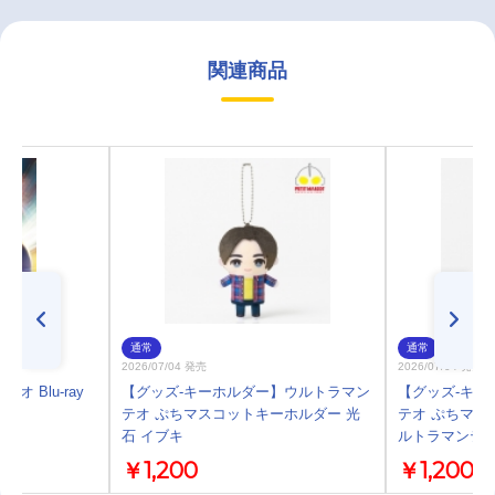
関連商品
通常
通常
2026/07/04 発売
2026/07/04 発売
オ Blu-ray
【グッズ-キーホルダー】ウルトラマン
【グッズ-キー
テオ ぷちマスコットキーホルダー 光
テオ ぷちマス
石 イブキ
ルトラマンテ
￥1,200
￥1,200