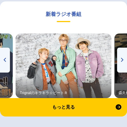
新着ラジオ番組
Trignalのキラキラ☆ビートＲ
森久
もっと見る