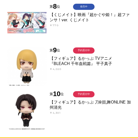
8
第
位
発売中
【くじメイト】映画『超かぐや姫！』超ファ
ンサ！ver. くじメイト
￥770
9
第
位
予約受付中
【フィギュア】るかっぷ TVアニメ
『BLEACH 千年血戦篇』 平子真子
￥4,020
10
第
位
予約受付中
【フィギュア】るかっぷ 刀剣乱舞ONLINE 加
州清光
￥4,301