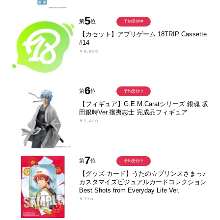
5
第
位
予約受付中
【カセット】アプリゲーム 18TRIP Cassette
#14
￥8,800
6
第
位
予約受付中
【フィギュア】G.E.M.Caratシリーズ 銀魂 坂
田銀時Ver.攘夷志士 完成品フィギュア
￥7,480
7
第
位
予約受付中
【グッズ-カード】うたの☆プリンスさまっ♪
カスタマイズビジュアルカードコレクション
Best Shots from Everyday Life Ver.
￥770