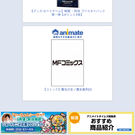
【グッズ-カードゲーム】鳴潮 ：対決 ブースターパック
第一弾【ポイント2倍】
【コミック】魔法少女ノ魔女裁判(2)