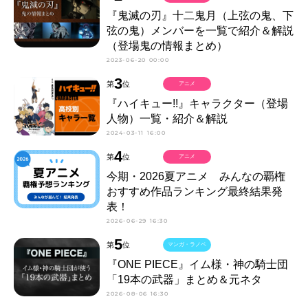
『鬼滅の刃』十二鬼月（上弦の鬼、下
弦の鬼）メンバーを一覧で紹介＆解説
（登場鬼の情報まとめ）
2023-06-20 00:00
3
第
位
アニメ
『ハイキュー!!』キャラクター（登場
人物）一覧・紹介＆解説
2024-03-11 16:00
4
第
位
アニメ
今期・2026夏アニメ みんなの覇権
おすすめ作品ランキング最終結果発
表！
2026-06-29 16:30
5
第
位
マンガ・ラノベ
『ONE PIECE』イム様・神の騎士団
「19本の武器」まとめ＆元ネタ
2026-08-06 16:30