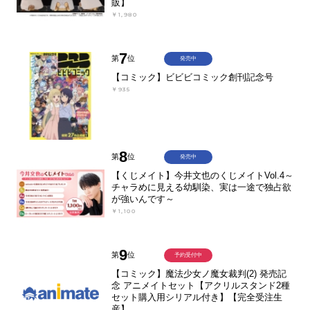
販】
￥1,980
7
第
位
発売中
【コミック】ビビビコミック創刊記念号
￥935
8
第
位
発売中
【くじメイト】今井文也のくじメイトVol.4～
チャラめに見える幼馴染、実は一途で独占欲
が強いんです～
￥1,100
9
第
位
予約受付中
【コミック】魔法少女ノ魔女裁判(2) 発売記
念 アニメイトセット【アクリルスタンド2種
セット購入用シリアル付き】【完全受注生
産】