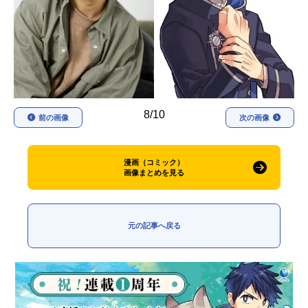
アニメ映画一覧
実写化映画一覧
今期アニメ曜日別一覧
春アニメ
夏アニメ
秋アニメ
冬アニメ
8/10
前の画像
次の画像
男性声優/女性声優一覧
漫画（コミック）
画像まとめを見る
FOLLOW US
元の記事へ戻る