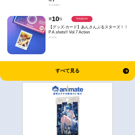
￥2,684
10
第
位
予約受付中
【グッズ-カード】あんさんぶるスターズ！！
P.A.shots!! Vol.7 Action
￥275
すべて見る