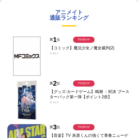
アニメイト
通販ランキング
1
第
位
予約受付中
【コミック】魔法少女ノ魔女裁判(2)
￥924
2
第
位
予約受付中
【グッズ-カードゲーム】鳴潮 ：対決 ブース
ターパック第一弾【ポイント2倍】
￥440
3
第
位
予約受付中
【音楽】TV 灰原くんの強くて青春ニューゲ