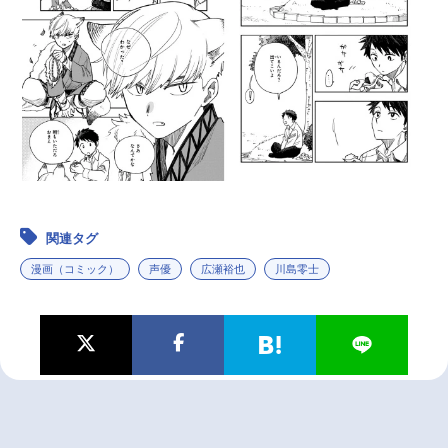
関連タグ
漫画（コミック）
声優
広瀬裕也
川島零士