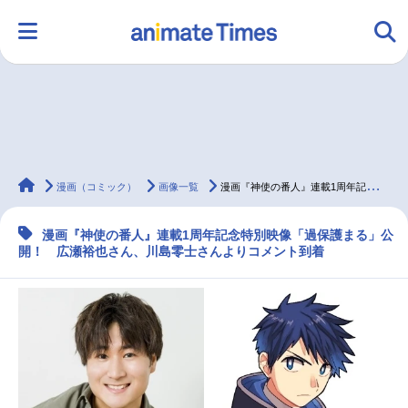
HOME
ランキング
アニメ
声優
animateTimes
ラジオ
みんなの声
グッズ
映画
漫画（コミック）
画像一覧
漫画『神使の番人』連載1周年記念映像（CV：広瀬裕也・川島零士）公開
漫画『神使の番人』連載1周年記念特別映像「過保護まる」公
開！ 広瀬裕也さん、川島零士さんよりコメント到着
マンガ・ラノベ
ゲーム・アプリ
音楽
コスプレ
2.5次元
配信・Vtuber
トレンド
無料マンガ
最新記事一覧
アニメ記事一覧
声優記事一覧