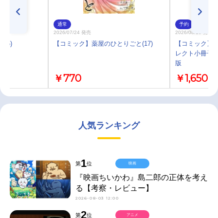
通常
予約
2026/07/24 発売
2026/08/10 発売
15)
【コミック】薬屋のひとりごと(17)
【コミック】月
レクト小冊子
版
￥770
￥1,650
人気ランキング
1
第
位
映画
『映画ちいかわ』島二郎の正体を考え
る【考察・レビュー】
2026-08-03 12:00
2
第
位
アニメ