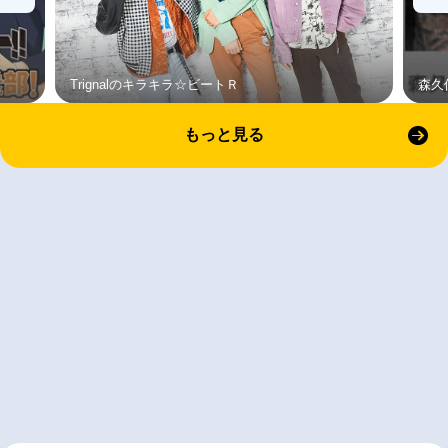
Trignalのキラキラ☆ビートＲ
森久
もっと見る