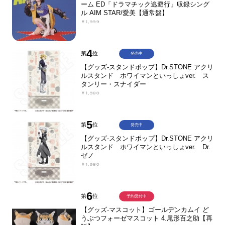
ーム ED「ドラマチック逃避行」収録シング
ル AIM STAR/愛美【通常盤】
￥1,999
4
第
位
発売中
【グッズ-スタンドポップ】Dr.STONE アクリ
ルスタンド ホワイマンといっしょver. ス
タンリー・スナイダー
￥1,980
5
第
位
発売中
【グッズ-スタンドポップ】Dr.STONE アクリ
ルスタンド ホワイマンといっしょver. Dr.
ゼノ
￥1,980
6
第
位
予約受付中
【グッズ-マスコット】ゴールデンカムイ ど
うぶつフォーゼマスコット 4.尾形百之助【再