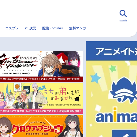
search
コスプレ
2.5次元
配信・Vtuber
無料マンガ
んなの声
グッズ
映画
・Vtuber
トレンド
無料マンガ
秋アニメ
冬アニメ