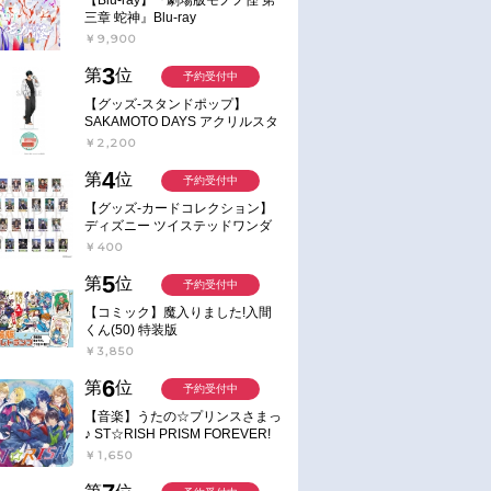
三章 蛇神』Blu-ray
￥9,900
3
第
位
予約受付中
【グッズ-スタンドポップ】
SAKAMOTO DAYS アクリルスタ
ンド～Sunny Afternoon～ 4.南雲
￥2,200
4
第
位
予約受付中
【グッズ-カードコレクション】
ディズニー ツイステッドワンダ
ーランド ランダムカードコレク
￥400
ション クラブ・ウェアver.
5
第
位
予約受付中
【コミック】魔入りました!入間
くん(50) 特装版
￥3,850
6
第
位
予約受付中
【音楽】うたの☆プリンスさまっ
♪ ST☆RISH PRISM FOREVER!
￥1,650