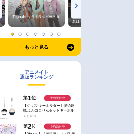
Trignalのキラキラ☆ビートＲ
森久保祥太郎×浪川大輔 つま
みは塩だけ
もっと見る
アニメイト
通販ランキング
1
第
位
予約受付中
【グッズ-キーホルダー】呪術廻
戦 ふわコロりんセットキーホル
ダー【アニメイト特典付】
￥1,100
2
第
位
予約受付中
【Blu-ray】『劇場版モノノ怪 第