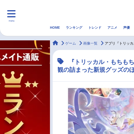
menu
HOME
ランキング
トレンド
アニメ
声優
HOME
ランキング
アニ
animateTimes
ゲーム
画像一覧
アプリ『トリッカル
マンガ・ラノベ
ゲーム・アプリ
音楽
『トリッカル・もちもちほ
観の詰まった新規グッズの
最新記事一覧
アニメ記事一覧
声優記事一覧