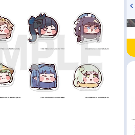
高橋美紀のおんぷの気持ち
TVアニメ『戦隊大失格』
♪ in アニメイトタイムズ
radio 大直会 2nd season