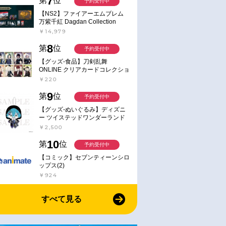
7
第
位
予約受付中
【NS2】ファイアーエムブレム
万紫千紅 Dagdan Collection
￥14,979
8
第
位
予約受付中
【グッズ-食品】刀剣乱舞
ONLINE クリアカードコレクショ
ンガム
￥220
9
第
位
予約受付中
【グッズ-ぬいぐるみ】ディズニ
ー ツイステッドワンダーランド
ミニミニぬいぐるみ(クラブ・ウ
￥2,500
ェアver.) イデア・シュラウド
10
第
位
予約受付中
【コミック】セブンティーンシロ
ップス(2)
￥924
すべて見る