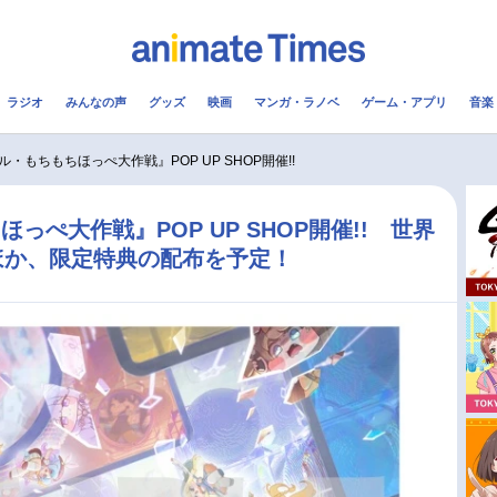
ラジオ
みんなの声
グッズ
映画
マンガ・ラノベ
ゲーム・アプリ
音楽
メ
声優
ラジオ
み
・もちもちほっぺ大作戦』POP UP SHOP開催!!
コスプレ
2.5次元
配信
っぺ大作戦』POP UP SHOP開催!! 世界
ほか、限定特典の配布を予定！
アニメ映画一覧
今期アニメ曜日別一覧
実写化映画一覧
春アニメ
男性声優/女性声優一覧
夏アニメ
FOLLOW US