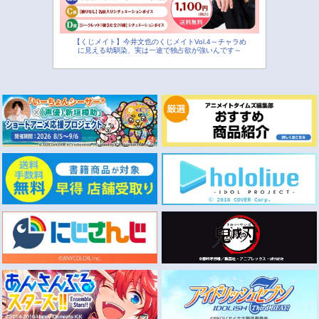
【くじメイト】今井文也のくじメイトVol.4～チャラめ
に見える幼馴染、実は一途で独占欲が強いんです～