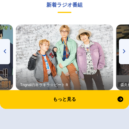
新着ラジオ番組
Trignalのキラキラ☆ビートＲ
森久
もっと見る