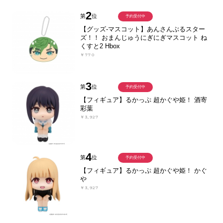
2
第
位
予約受付中
【グッズ-マスコット】あんさんぶるスター
ズ！！ おまんじゅうにぎにぎマスコット ね
くすと2 Hbox
￥770
3
第
位
予約受付中
【フィギュア】るかっぷ 超かぐや姫！ 酒寄
彩葉
￥3,927
4
第
位
予約受付中
【フィギュア】るかっぷ 超かぐや姫！ かぐ
や
￥3,927