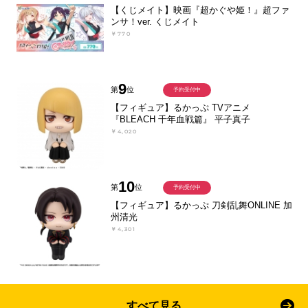
【くじメイト】映画『超かぐや姫！』超ファ
ンサ！ver. くじメイト
￥770
9
第
位
予約受付中
【フィギュア】るかっぷ TVアニメ
『BLEACH 千年血戦篇』 平子真子
￥4,020
10
第
位
予約受付中
【フィギュア】るかっぷ 刀剣乱舞ONLINE 加
州清光
￥4,301
すべて見る