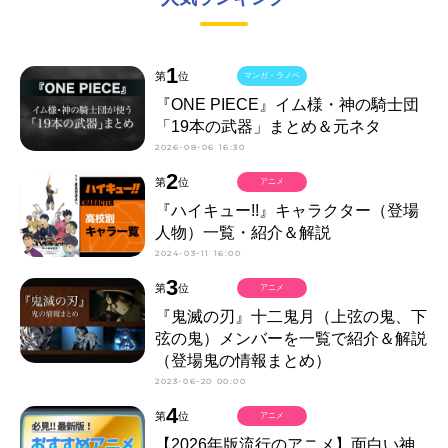
1
第
位
マンガ・ラノベ
『ONE PIECE』イム様・神の騎士団
「19本の武器」まとめ＆元ネタ
2026-08-06 16:30
2
第
位
アニメ
『ハイキュー!!』キャラクター（登場
人物）一覧・紹介＆解説
2024-03-11 16:00
3
第
位
アニメ
『鬼滅の刃』十二鬼月（上弦の鬼、下
弦の鬼）メンバーを一覧で紹介＆解説
（登場鬼の情報まとめ）
2023-06-20 00:00
4
第
位
アニメ
【2026年版流行のアニメ】面白い神