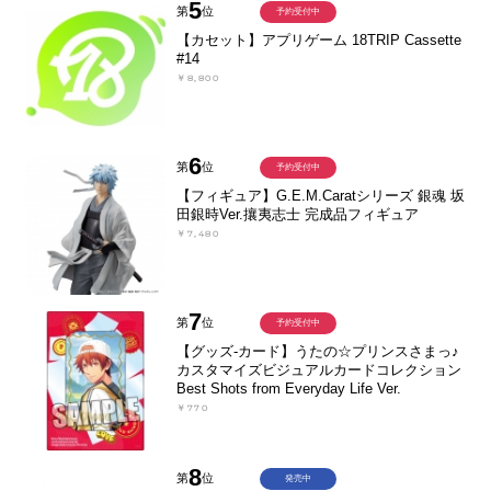
5
第
位
予約受付中
【カセット】アプリゲーム 18TRIP Cassette
#14
￥8,800
6
第
位
予約受付中
【フィギュア】G.E.M.Caratシリーズ 銀魂 坂
田銀時Ver.攘夷志士 完成品フィギュア
￥7,480
7
第
位
予約受付中
【グッズ-カード】うたの☆プリンスさまっ♪
カスタマイズビジュアルカードコレクション
Best Shots from Everyday Life Ver.
￥770
8
第
位
発売中