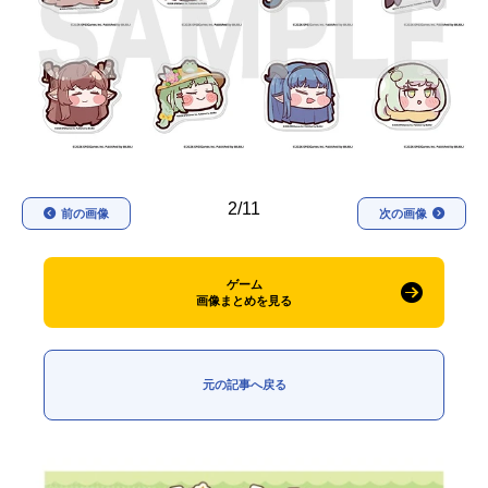
アニメ映画一覧
実写化映画一覧
今期アニメ曜日別一覧
春アニメ
夏アニメ
秋アニメ
冬アニメ
2/11
前の画像
次の画像
男性声優/女性声優一覧
FOLLOW US
ゲーム
画像まとめを見る
元の記事へ戻る