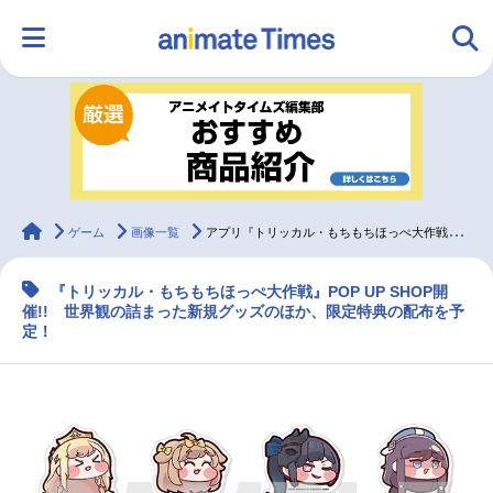
HOME
ランキング
アニメ
声優
ラジオ
みんなの声
グッズ
映画
animateTimes
ゲーム
画像一覧
アプリ『トリッカル・もちもちほっぺ大作戦』POP UP SHOP開催!!
『トリッカル・もちもちほっぺ大作戦』POP UP SHOP開
マンガ・ラノベ
ゲーム・アプリ
音楽
コスプレ
催!! 世界観の詰まった新規グッズのほか、限定特典の配布を予
定！
2.5次元
配信・Vtuber
トレンド
無料マンガ
最新記事一覧
アニメ記事一覧
声優記事一覧