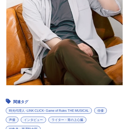
関連タグ
時光代理人 -LINK CLICK- Game of Rules THE MUSICAL
俳優
声優
インタビュー
ライター・胃の上心臓
編集者・西澤駿太郎