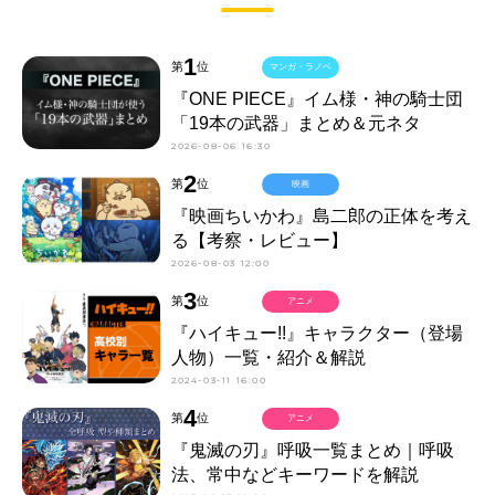
1
第
位
マンガ・ラノベ
『ONE PIECE』イム様・神の騎士団
「19本の武器」まとめ＆元ネタ
2026-08-06 16:30
2
第
位
映画
『映画ちいかわ』島二郎の正体を考え
る【考察・レビュー】
2026-08-03 12:00
3
第
位
アニメ
『ハイキュー!!』キャラクター（登場
人物）一覧・紹介＆解説
2024-03-11 16:00
4
第
位
アニメ
『鬼滅の刃』呼吸一覧まとめ｜呼吸
法、常中などキーワードを解説