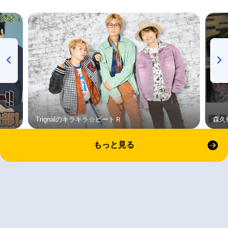
Trignalのキラキラ☆ビートＲ
森久
もっと見る