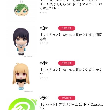
ズ！！ おまんじゅうにぎにぎマスコット ね
くすと2 Hbox
￥770
3
第
位
予約受付中
【フィギュア】るかっぷ 超かぐや姫！ 酒寄
彩葉
￥3,927
4
第
位
予約受付中
【フィギュア】るかっぷ 超かぐや姫！ かぐ
や
￥3,927
5
第
位
予約受付中
【カセット】アプリゲーム 18TRIP Cassette
#14