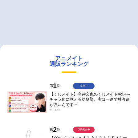
アニメイト
通販ランキング
1
第
位
発売中
【くじメイト】今井文也のくじメイトVol.4～
チャラめに見える幼馴染、実は一途で独占欲
が強いんです～
￥1,100
2
第
位
予約受付中
【グッズ-マスコット】あんさんぶるスター