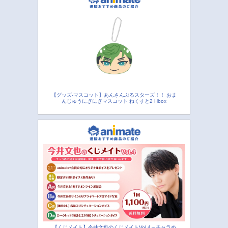
【グッズ-マスコット】あんさんぶるスターズ！！ おま
んじゅうにぎにぎマスコット ねくすと2 Hbox
【くじメイト】今井文也のくじメイトVol.4～チャラめ