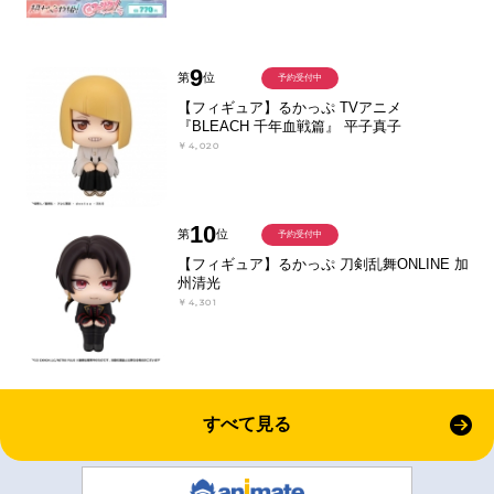
9
第
位
予約受付中
【フィギュア】るかっぷ TVアニメ
『BLEACH 千年血戦篇』 平子真子
￥4,020
10
第
位
予約受付中
【フィギュア】るかっぷ 刀剣乱舞ONLINE 加
州清光
￥4,301
すべて見る