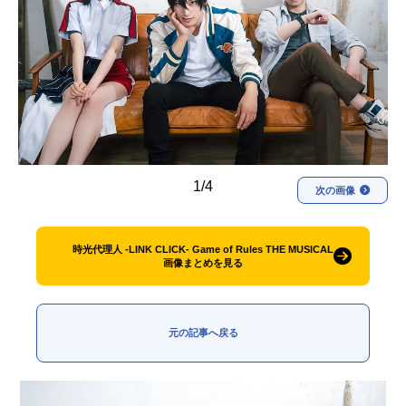
アニメ映画一覧
実写化映画一覧
今期アニメ曜日別一覧
春アニメ
夏アニメ
秋アニメ
冬アニメ
1/4
男性声優/女性声優一覧
次の画像
FOLLOW US
時光代理人 -LINK CLICK- Game of Rules THE MUSICAL
画像まとめを見る
元の記事へ戻る