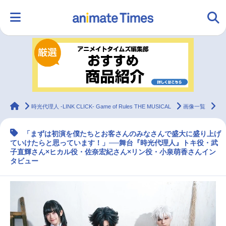
HOME
ランキング
アニメ
声優
ラジオ
みんなの声
グッズ
映画
animateTimes
時光代理人 -LINK CLICK- Game of Rules THE MUSICAL
画像一覧
舞
「まずは初演を僕たちとお客さんのみなさんで盛大に盛り上げ
マンガ・ラノベ
ゲーム・アプリ
音楽
コスプレ
ていけたらと思っています！」──舞台『時光代理人』トキ役・武
子直輝さん×ヒカル役・佐奈宏紀さん×リン役・小泉萌香さんイン
タビュー
2.5次元
配信・Vtuber
トレンド
無料マンガ
最新記事一覧
アニメ記事一覧
声優記事一覧