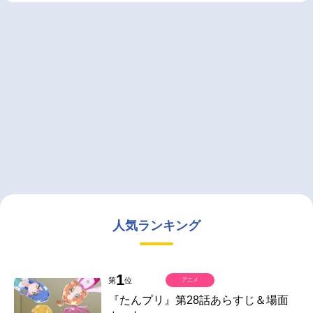
人気ランキング
1
第
位
アニメ
『たんプリ』第28話あらすじ＆場面