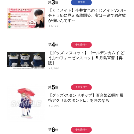
3
第
位
発売中
【くじメイト】今井文也のくじメイトVol.4～
チャラめに見える幼馴染、実は一途で独占欲
が強いんです～
￥1,100
4
第
位
予約受付中
【グッズ-マスコット】ゴールデンカムイ ど
うぶつフォーゼマスコット 5.月島軍曹【再
販】
￥1,980
5
第
位
予約受付中
【グッズ-スタンドポップ】百合姫20周年展
箔アクリルスタンドE：あおのなち
￥2,200
6
第
位
予約受付中