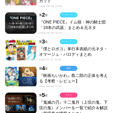
カット
2026-08-08 12:00
2
第
位
マンガ・ラノベ
『ONE PIECE』イム様・神の騎士団
「19本の武器」まとめ＆元ネタ
2026-08-06 16:30
3
第
位
マンガ・ラノベ
『僕とロボコ』単行本表紙の元ネタ・
オマージュ・パロディまとめ
2026-07-21 10:00
4
第
位
映画
『映画ちいかわ』島二郎の正体を考え
る【考察・レビュー】
2026-08-03 12:00
5
第
位
アニメ
『鬼滅の刃』十二鬼月（上弦の鬼、下
弦の鬼）メンバーを一覧で紹介＆解説