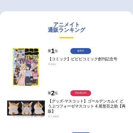
アニメイト
通販ランキング
1
第
位
発売中
【コミック】ビビビコミック創刊記念号
￥935
2
第
位
予約受付中
【グッズ-マスコット】ゴールデンカムイ ど
うぶつフォーゼマスコット 4.尾形百之助【再
販】
￥1,980