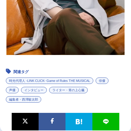
関連タグ
時光代理人 -LINK CLICK- Game of Rules THE MUSICAL
俳優
声優
インタビュー
ライター・胃の上心臓
編集者・西澤駿太郎