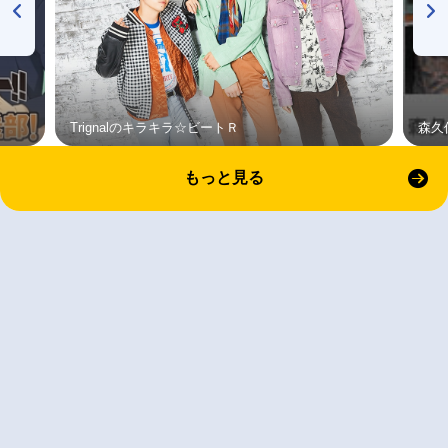
Trignalのキラキラ☆ビートＲ
森久
もっと見る