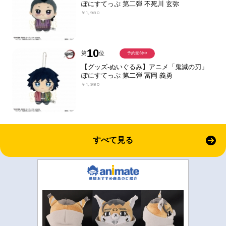
ぽにすてっぷ 第二弾 不死川 玄弥
￥1,980
10
第
位
予約受付中
【グッズ-ぬいぐるみ】アニメ「鬼滅の刃」
ぽにすてっぷ 第二弾 冨岡 義勇
￥1,980
すべて見る