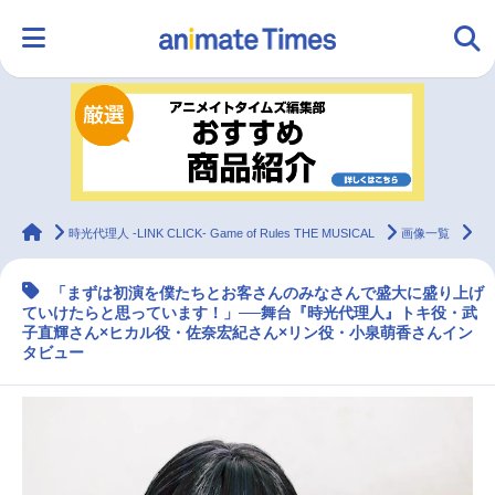
HOME
ランキング
アニメ
声優
ラジオ
みんなの声
グッズ
映画
animateTimes
時光代理人 -LINK CLICK- Game of Rules THE MUSICAL
画像一覧
舞
「まずは初演を僕たちとお客さんのみなさんで盛大に盛り上げ
マンガ・ラノベ
ゲーム・アプリ
音楽
コスプレ
ていけたらと思っています！」──舞台『時光代理人』トキ役・武
子直輝さん×ヒカル役・佐奈宏紀さん×リン役・小泉萌香さんイン
タビュー
2.5次元
配信・Vtuber
トレンド
無料マンガ
最新記事一覧
アニメ記事一覧
声優記事一覧