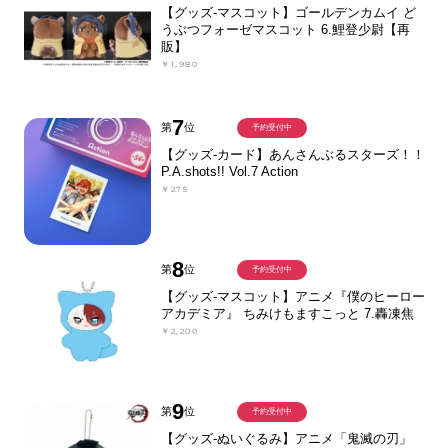
【グッズ-マスコット】ゴールデンカムイ ど
うぶつフォーゼマスコット 6.鯉登少尉【再
販】
￥1,980
7
第
位
予約受付中
【グッズ-カード】あんさんぶるスターズ！！
P.A.shots!! Vol.7 Action
￥275
8
第
位
予約受付中
【グッズ-マスコット】アニメ『僕のヒーロー
アカデミア』 ちみけもますこっと 7.轟凍焦
￥2,200
9
第
位
予約受付中
【グッズ-ぬいぐるみ】アニメ「鬼滅の刃」