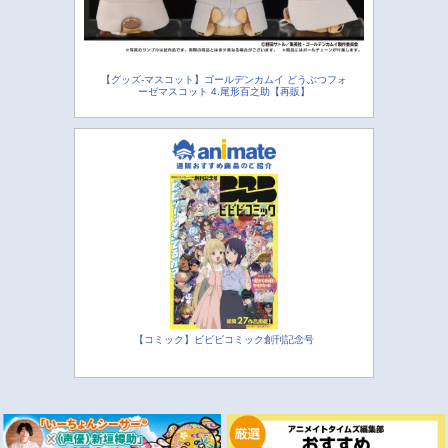
【グッズ-マスコット】ゴールデンカムイ どうぶつフォ
ーゼマスコット 4.尾形百之助【再販】
【コミック】ビビビコミック創刊記念号