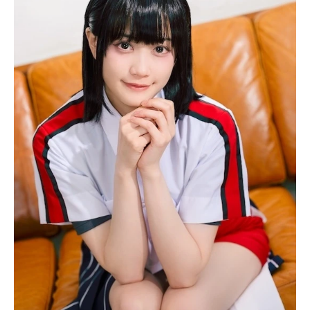
アニメ映画一覧
実写化映画一覧
今期アニメ曜日別一覧
春アニメ
夏アニメ
秋アニメ
冬アニメ
男性声優/女性声優一覧
FOLLOW US