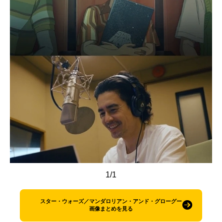
アニメ映画一覧
実写化映画一覧
今期アニメ曜日別一覧
春アニメ
夏アニメ
秋アニメ
冬アニメ
男性声優/女性声優一覧
FOLLOW US
1/1
スター・ウォーズ／マンダロリアン・アンド・グローグー
画像まとめを見る