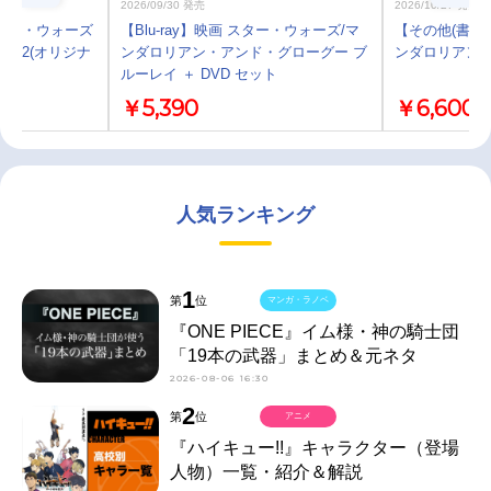
2026/09/30 発売
2026/10/27 発売
ター・ウォーズ
【Blu-ray】映画 スター・ウォーズ/マ
【その他(書籍
on 2(オリジナ
ンダロリアン・アンド・グローグー ブ
ンダロリアン
ルーレイ ＋ DVD セット
￥5,390
￥6,600
人気ランキング
1
第
位
マンガ・ラノベ
『ONE PIECE』イム様・神の騎士団
「19本の武器」まとめ＆元ネタ
2026-08-06 16:30
2
第
位
アニメ
『ハイキュー!!』キャラクター（登場
人物）一覧・紹介＆解説