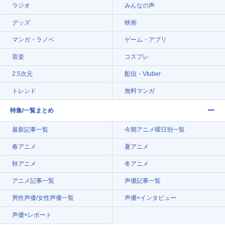
ラジオ
みんなの声
グッズ
映画
マンガ・ラノベ
ゲーム・アプリ
音楽
コスプレ
2.5次元
配信・Vtuber
トレンド
無料マンガ
特集/一覧まとめ
最新記事一覧
今期アニメ曜日別一覧
春アニメ
夏アニメ
秋アニメ
冬アニメ
アニメ記事一覧
声優記事一覧
男性声優/女性声優一覧
声優×インタビュー
声優×レポート