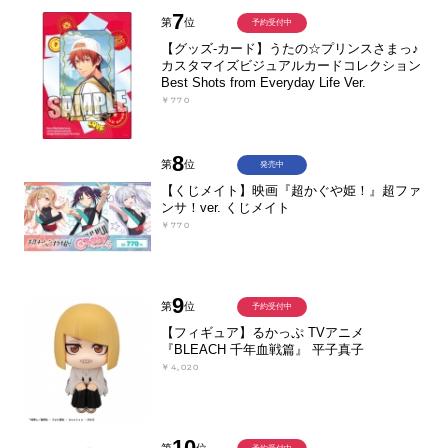
7
第
位
予約受付中
【グッズ-カード】うたの☆プリンスさまっ♪
カスタマイズビジュアルカードコレクション
Best Shots from Everyday Life Ver.
￥770
8
第
位
発売中
【くじメイト】映画『超かぐや姫！』超ファ
ンサ！ver. くじメイト
￥770
9
第
位
予約受付中
【フィギュア】るかっぷ TVアニメ
『BLEACH 千年血戦篇』 平子真子
￥4,020
10
第
位