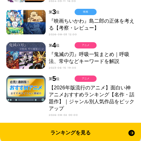
2024-03-11 16:00
3
第
位
映画
『映画ちいかわ』島二郎の正体を考え
る【考察・レビュー】
2026-08-03 12:00
4
第
位
アニメ
『鬼滅の刃』呼吸一覧まとめ｜呼吸
法、常中などキーワードを解説
2023-06-15 19:00
5
第
位
アニメ
【2026年版流行のアニメ】面白い神
アニメおすすめランキング【名作・話
題作】｜ジャンル別人気作品をピック
アップ
2026-08-02 00:00
ランキングを見る