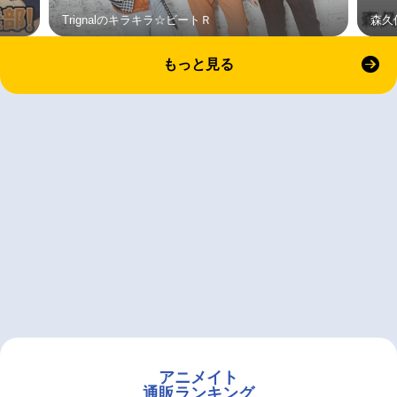
Trignalのキラキラ☆ビートＲ
森久
もっと見る
アニメイト
通販ランキング