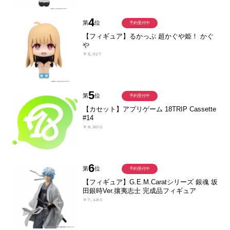
4
第
位
予約受付中
【フィギュア】るかっぷ 超かぐや姫！ かぐ
や
￥3,927
5
第
位
予約受付中
【カセット】アプリゲーム 18TRIP Cassette
#14
￥8,800
6
第
位
予約受付中
【フィギュア】G.E.M.Caratシリーズ 銀魂 坂
田銀時Ver.攘夷志士 完成品フィギュア
￥7,480