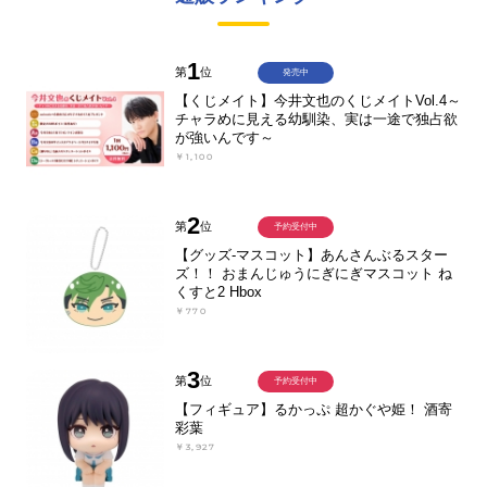
1
第
位
発売中
【くじメイト】今井文也のくじメイトVol.4～
チャラめに見える幼馴染、実は一途で独占欲
が強いんです～
￥1,100
2
第
位
予約受付中
【グッズ-マスコット】あんさんぶるスター
ズ！！ おまんじゅうにぎにぎマスコット ね
くすと2 Hbox
￥770
3
第
位
予約受付中
【フィギュア】るかっぷ 超かぐや姫！ 酒寄
彩葉
￥3,927