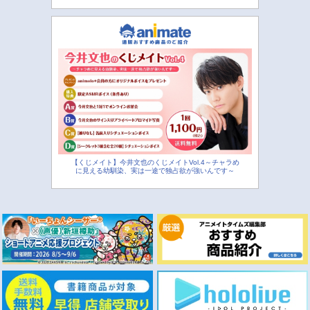
【くじメイト】今井文也のくじメイトVol.4～チャラめ
に見える幼馴染、実は一途で独占欲が強いんです～