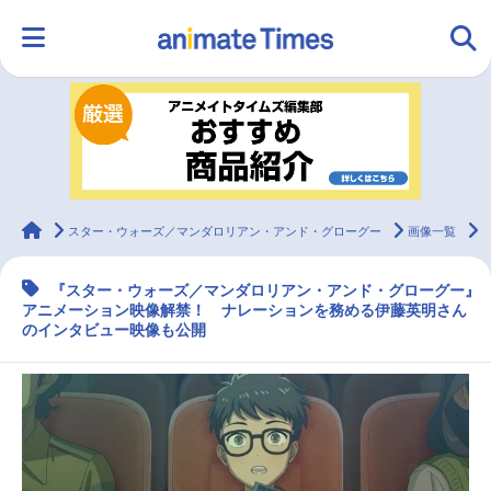
HOME
ランキング
アニメ
声優
ラジオ
みんなの声
グッズ
映画
animateTimes
スター・ウォーズ／マンダロリアン・アンド・グローグー
画像一覧
『スター・ウォーズ／マンダロリアン・アンド・グローグー』
マンガ・ラノベ
ゲーム・アプリ
音楽
コスプレ
アニメーション映像解禁！ ナレーションを務める伊藤英明さん
のインタビュー映像も公開
2.5次元
配信・Vtuber
トレンド
無料マンガ
最新記事一覧
アニメ記事一覧
声優記事一覧