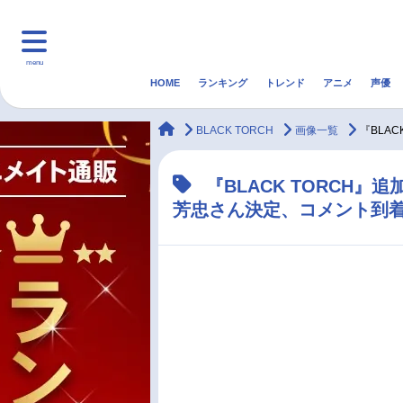
menu
HOME
ランキング
トレンド
アニメ
声優
HOME
ランキング
アニ
animateTimes
BLACK TORCH
画像一覧
『BLA
マンガ・ラノベ
ゲーム・アプリ
音楽
『BLACK TORCH
芳忠さん決定、コメント到
最新記事一覧
アニメ記事一覧
声優記事一覧