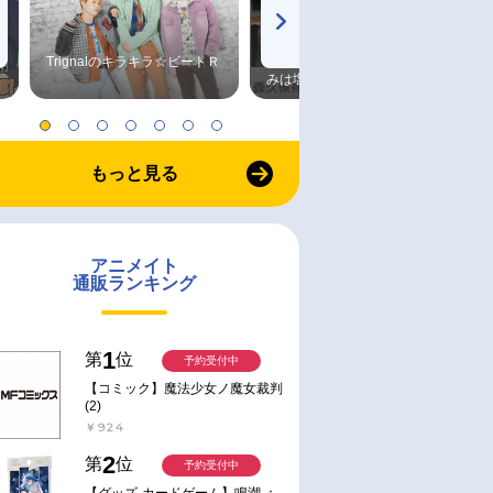
Trignalのキラキラ☆ビートＲ
森久保祥太郎×浪川大輔 つま
みは塩だけ
もっと見る
アニメイト
通販ランキング
1
第
位
予約受付中
【コミック】魔法少女ノ魔女裁判
(2)
￥924
2
第
位
予約受付中
【グッズ-カードゲーム】鳴潮 ：