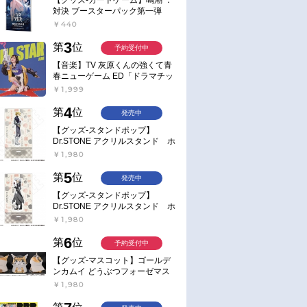
対決 ブースターパック第一弾
【ポイント2倍】
￥440
3
第
位
予約受付中
【音楽】TV 灰原くんの強くて青
春ニューゲーム ED「ドラマチッ
ク逃避行」収録シングル AIM
￥1,999
STAR/愛美【通常盤】
4
第
位
発売中
【グッズ-スタンドポップ】
Dr.STONE アクリルスタンド ホ
ワイマンといっしょver. スタン
￥1,980
リー・スナイダー
5
第
位
発売中
【グッズ-スタンドポップ】
Dr.STONE アクリルスタンド ホ
ワイマンといっしょver. Dr.ゼノ
￥1,980
6
第
位
予約受付中
【グッズ-マスコット】ゴールデ
ンカムイ どうぶつフォーゼマス
コット 4.尾形百之助【再販】
￥1,980