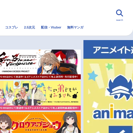
search
コスプレ
2.5次元
配信・Vtuber
無料マンガ
んなの声
グッズ
映画
・Vtuber
トレンド
無料マンガ
秋アニメ
冬アニメ