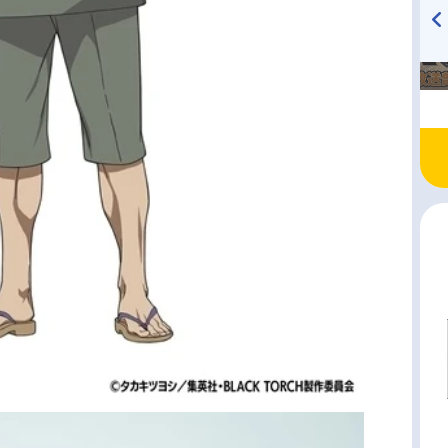
TVアニメ『戦隊大失格』
ハイキュー!! 烏野高校放送部!
radio 大直会 2nd season