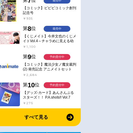
7
第
位
発売中
【コミック】ビビビコミック創刊
記念号
￥935
8
第
位
発売中
【くじメイト】今井文也のくじメ
イトVol.4～チャラめに見える幼
馴染、実は一途で独占欲が強いん
￥1,100
です～
9
第
位
予約受付中
【コミック】魔法少女ノ魔女裁判
(2) 発売記念 アニメイトセット
【アクリルスタンド2種セット購
￥2,684
入用シリアル付き】【完全受注生
産】
10
第
位
予約受付中
【グッズ-カード】あんさんぶる
スターズ！！ P.A.shots!! Vol.7
Action
￥275
すべて見る