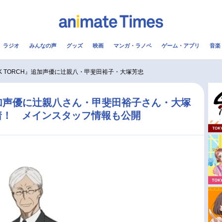
ラジオ
みんなの声
グッズ
映画
マンガ・ラノベ
ゲーム・アプリ
音楽
メ
声優
ラジオ
み
CK TORCH』追加声優に辻親八・甲斐田裕子・大塚芳忠
コスプレ
2.5次元
配信
』追加声優に辻親八さん・甲斐田裕子さん・大塚
着！ メインスタッフ情報も公開
アニメ映画一覧
今期アニメ曜日別一覧
実写化映画一覧
春アニメ
男性声優/女性声優一覧
夏アニメ
FOLLOW US