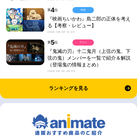
4
第
位
映画
『映画ちいかわ』島二郎の正体を考え
る【考察・レビュー】
2026-08-03 12:00
5
第
位
アニメ
『鬼滅の刃』十二鬼月（上弦の鬼、下
弦の鬼）メンバーを一覧で紹介＆解説
（登場鬼の情報まとめ）
2023-06-20 00:00
ランキングを見る