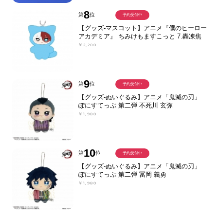
8
第
位
予約受付中
【グッズ-マスコット】アニメ『僕のヒーロー
アカデミア』 ちみけもますこっと 7.轟凍焦
￥2,200
9
第
位
予約受付中
【グッズ-ぬいぐるみ】アニメ「鬼滅の刃」
ぽにすてっぷ 第二弾 不死川 玄弥
￥1,980
10
第
位
予約受付中
【グッズ-ぬいぐるみ】アニメ「鬼滅の刃」
ぽにすてっぷ 第二弾 冨岡 義勇
￥1,980