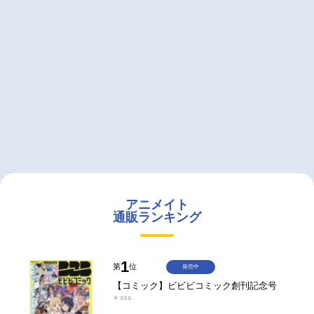
アニメイト
通販ランキング
1
第
位
発売中
【コミック】ビビビコミック創刊記念号
￥935