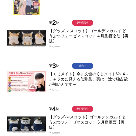
2
第
位
予約受付中
【グッズ-マスコット】ゴールデンカムイ ど
うぶつフォーゼマスコット 4.尾形百之助【再
販】
￥1,980
3
第
位
発売中
【くじメイト】今井文也のくじメイトVol.4～
チャラめに見える幼馴染、実は一途で独占欲
が強いんです～
￥1,100
4
第
位
予約受付中
【グッズ-マスコット】ゴールデンカムイ ど
うぶつフォーゼマスコット 5.月島軍曹【再
販】
￥1,980