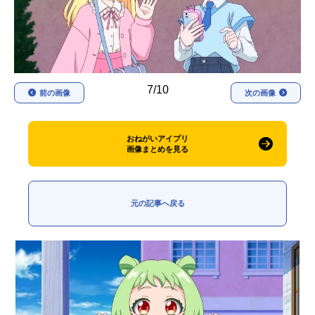
アニメ映画一覧
実写化映画一覧
今期アニメ曜日別一覧
春アニメ
夏アニメ
7/10
前の画像
次の画像
秋アニメ
冬アニメ
おねがいアイプリ
男性声優/女性声優一覧
画像まとめを見る
FOLLOW US
元の記事へ戻る