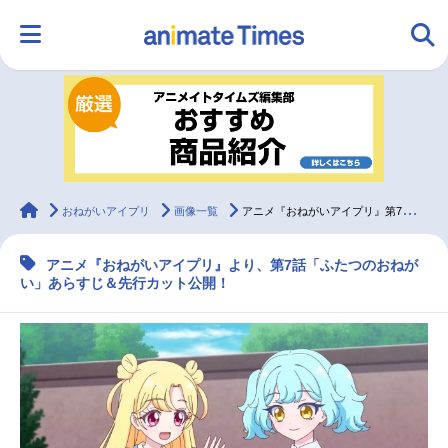
HOME
ランキング
アニメ
声優
ラジオ
みんなの声
グッズ
映画
animateTimes
おねがいアイプリ
画像一覧
アニメ『おねがいアイプリ』第7話あらすじ＆先行カット
アニメ『おねがいアイプリ』より、第7話「ふたつのおねが
マンガ・ラノベ
ゲーム・アプリ
音楽
コスプレ
い」あらすじ＆先行カット公開！
2.5次元
配信・Vtuber
トレンド
無料マンガ
最新記事一覧
アニメ記事一覧
声優記事一覧