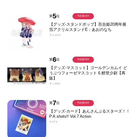
5
第
位
予約受付中
【グッズ-スタンドポップ】百合姫20周年展
箔アクリルスタンドE：あおのなち
￥2,200
6
第
位
予約受付中
【グッズ-マスコット】ゴールデンカムイ ど
うぶつフォーゼマスコット 6.鯉登少尉【再
販】
￥1,980
7
第
位
予約受付中
【グッズ-カード】あんさんぶるスターズ！！
P.A.shots!! Vol.7 Action
￥275