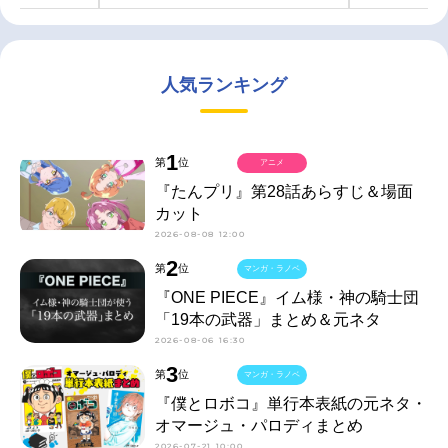
人気ランキング
1
第
位
アニメ
『たんプリ』第28話あらすじ＆場面
カット
2026-08-08 12:00
2
第
位
マンガ・ラノベ
『ONE PIECE』イム様・神の騎士団
「19本の武器」まとめ＆元ネタ
2026-08-06 16:30
3
第
位
マンガ・ラノベ
『僕とロボコ』単行本表紙の元ネタ・
オマージュ・パロディまとめ
2026-07-21 10:00