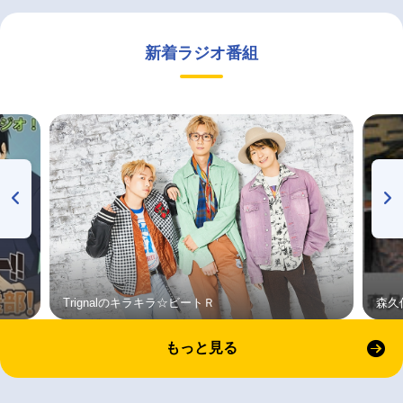
新着ラジオ番組
Trignalのキラキラ☆ビートＲ
森久
もっと見る