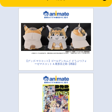
【グッズ-マスコット】ゴールデンカムイ どうぶつフォ
ーゼマスコット 4.尾形百之助【再販】