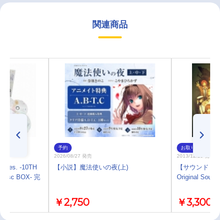
関連商品
予約
お取り寄せ
2026/08/27 発売
2013/12/29 発売
 Fes. -10TH
【小説】魔法使いの夜(上)
【サウンドト
 Disc BOX- 完
Original Soundt
￥2,750
￥3,300