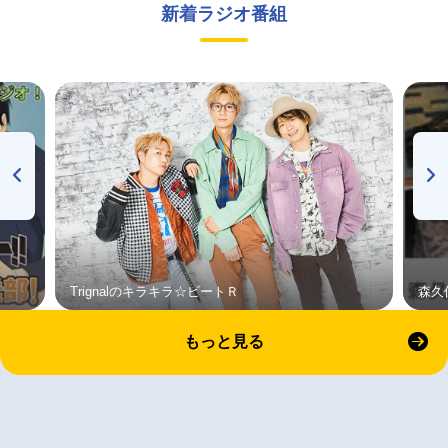
新着ラジオ番組
Trignalのキラキラ☆ビートＲ
森久
もっと見る