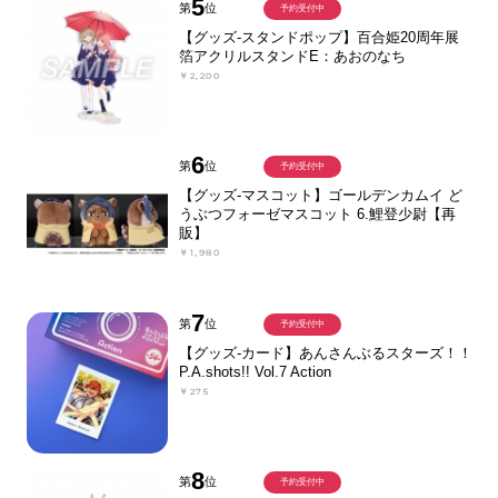
5
第
位
予約受付中
【グッズ-スタンドポップ】百合姫20周年展
箔アクリルスタンドE：あおのなち
￥2,200
6
第
位
予約受付中
【グッズ-マスコット】ゴールデンカムイ ど
うぶつフォーゼマスコット 6.鯉登少尉【再
販】
￥1,980
7
第
位
予約受付中
【グッズ-カード】あんさんぶるスターズ！！
P.A.shots!! Vol.7 Action
￥275
8
第
位
予約受付中