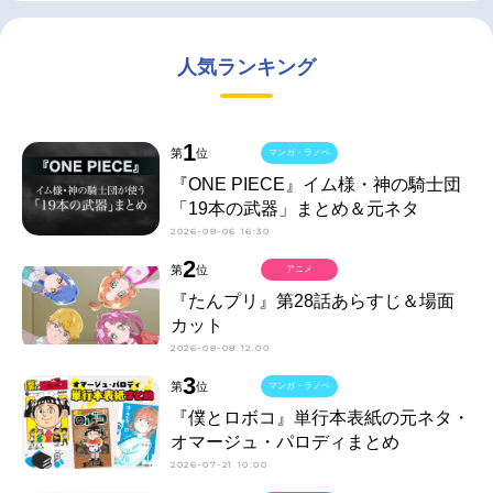
人気ランキング
1
第
位
マンガ・ラノベ
『ONE PIECE』イム様・神の騎士団
「19本の武器」まとめ＆元ネタ
2026-08-06 16:30
2
第
位
アニメ
『たんプリ』第28話あらすじ＆場面
カット
2026-08-08 12:00
3
第
位
マンガ・ラノベ
『僕とロボコ』単行本表紙の元ネタ・
オマージュ・パロディまとめ
2026-07-21 10:00