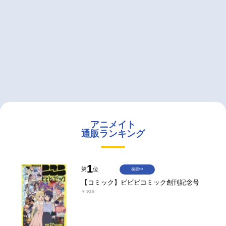
アニメイト
通販ランキング
1
第
位
発売中
【コミック】ビビビコミック創刊記念号
￥935