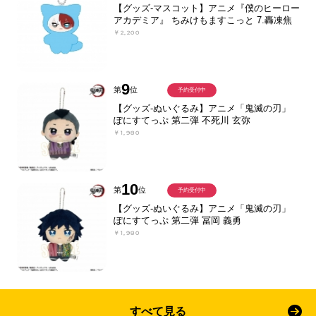
【グッズ-マスコット】アニメ『僕のヒーロー
アカデミア』 ちみけもますこっと 7.轟凍焦
￥2,200
9
第
位
予約受付中
【グッズ-ぬいぐるみ】アニメ「鬼滅の刃」
ぽにすてっぷ 第二弾 不死川 玄弥
￥1,980
10
第
位
予約受付中
【グッズ-ぬいぐるみ】アニメ「鬼滅の刃」
ぽにすてっぷ 第二弾 冨岡 義勇
￥1,980
すべて見る