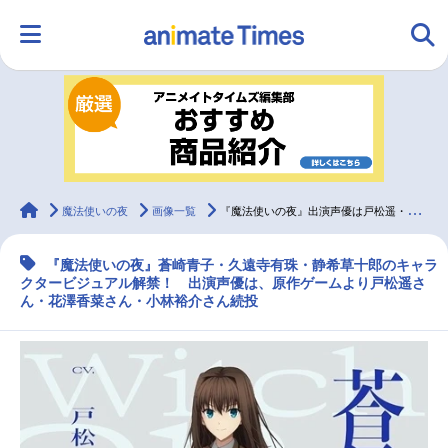
HOME
ランキング
アニメ
声優
ラジオ
みんなの声
グッズ
映画
animateTimes
魔法使いの夜
画像一覧
『魔法使いの夜』出演声優は戸松遥・花澤香菜・小林裕介、キャラビジュアル解禁！
『魔法使いの夜』蒼崎青子・久遠寺有珠・静希草十郎のキャラ
マンガ・ラノベ
ゲーム・アプリ
音楽
コスプレ
クタービジュアル解禁！ 出演声優は、原作ゲームより戸松遥さ
ん・花澤香菜さん・小林裕介さん続投
2.5次元
配信・Vtuber
トレンド
無料マンガ
最新記事一覧
アニメ記事一覧
声優記事一覧