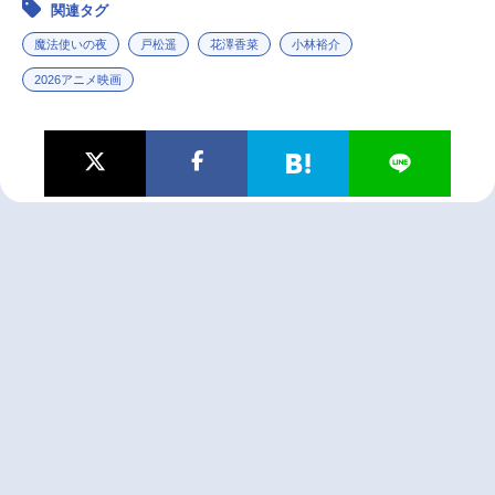
関連タグ
魔法使いの夜
戸松遥
花澤香菜
小林裕介
2026アニメ映画