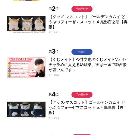
2
第
位
予約受付中
【グッズ-マスコット】ゴールデンカムイ ど
うぶつフォーゼマスコット 4.尾形百之助【再
販】
￥1,980
3
第
位
発売中
【くじメイト】今井文也のくじメイトVol.4～
チャラめに見える幼馴染、実は一途で独占欲
が強いんです～
￥1,100
4
第
位
予約受付中
【グッズ-マスコット】ゴールデンカムイ ど
うぶつフォーゼマスコット 5.月島軍曹【再
販】
￥1,980