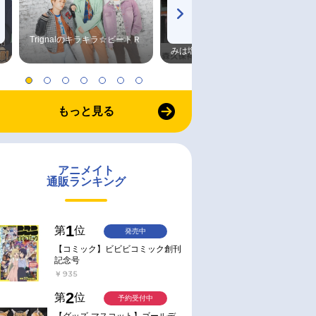
Trignalのキラキラ☆ビートＲ
森久保祥太郎×浪川大輔 つま
みは塩だけ
もっと見る
アニメイト
通販ランキング
1
第
位
発売中
【コミック】ビビビコミック創刊
記念号
￥935
2
第
位
予約受付中
【グッズ-マスコット】ゴールデ