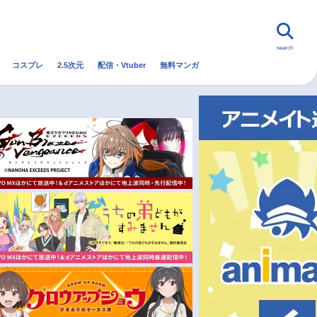
search
コスプレ
2.5次元
配信・Vtuber
無料マンガ
んなの声
グッズ
映画
・Vtuber
トレンド
無料マンガ
秋アニメ
冬アニメ