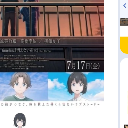
TVアニメ『戦隊大失格』
ハイキュー!! 烏野高校放送部!
radio 大直会 2nd season