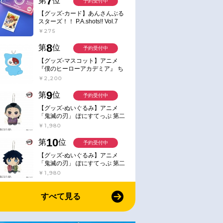
7
第
位
予約受付中
【グッズ-カード】あんさんぶる
スターズ！！ P.A.shots!! Vol.7
Action
￥275
8
第
位
予約受付中
【グッズ-マスコット】アニメ
『僕のヒーローアカデミア』 ち
みけもますこっと 7.轟凍焦
￥2,200
9
第
位
予約受付中
【グッズ-ぬいぐるみ】アニメ
「鬼滅の刃」 ぽにすてっぷ 第二
弾 不死川 玄弥
￥1,980
10
第
位
予約受付中
【グッズ-ぬいぐるみ】アニメ
「鬼滅の刃」 ぽにすてっぷ 第二
弾 冨岡 義勇
￥1,980
すべて見る