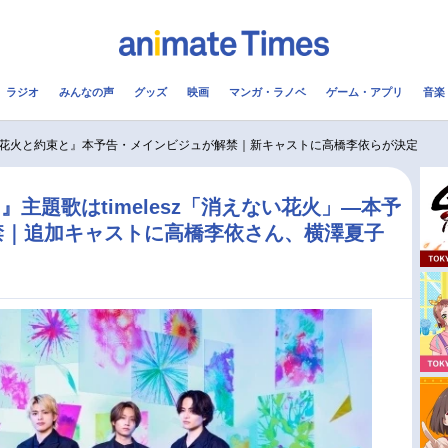
ラジオ
みんなの声
グッズ
映画
マンガ・ラノベ
ゲーム・アプリ
音楽
メ
声優
ラジオ
み
花火と約束と』本予告・メインビジュが解禁｜新キャストに高橋李依らが決定
コスプレ
2.5次元
配信
主題歌はtimelesz「消えない花火」―本予
禁｜追加キャストに高橋李依さん、横澤夏子
アニメ映画一覧
今期アニメ曜日別一覧
実写化映画一覧
春アニメ
男性声優/女性声優一覧
夏アニメ
FOLLOW US