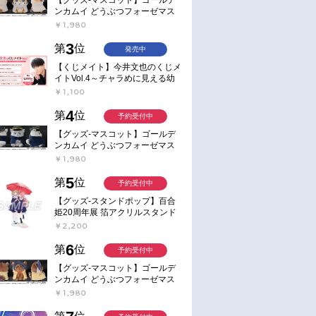
ンカムイ どうぶつフォーゼマス
コット 4.尾形百之助【再販】
￥1,980
3
第
位
発売中
【くじメイト】今井文也のくじメ
イトVol.4～チャラめに見える幼
馴染、実は一途で独占欲が強いん
￥1,100
です～
4
第
位
予約受付中
【グッズ-マスコット】ゴールデ
ンカムイ どうぶつフォーゼマス
コット 5.月島軍曹【再販】
￥1,980
5
第
位
予約受付中
【グッズ-スタンドポップ】百合
姫20周年展 箔アクリルスタンド
E：あおのなち
￥2,200
6
第
位
予約受付中
【グッズ-マスコット】ゴールデ
ンカムイ どうぶつフォーゼマス
コット 6.鯉登少尉【再販】
￥1,980