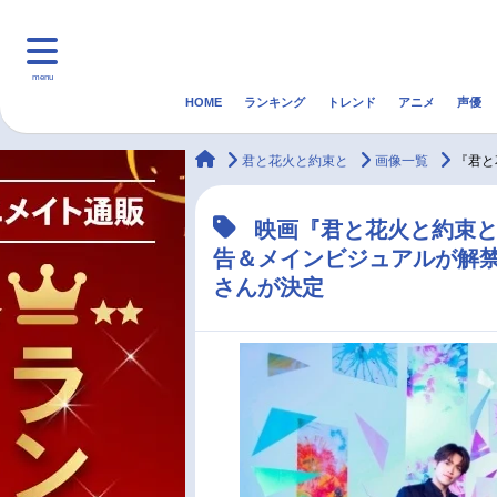
menu
HOME
ランキング
トレンド
アニメ
声優
HOME
ランキング
アニ
animateTimes
君と花火と約束と
画像一覧
『君と
マンガ・ラノベ
ゲーム・アプリ
音楽
映画『君と花火と約束と』
告＆メインビジュアルが解
最新記事一覧
さんが決定
アニメ記事一覧
声優記事一覧