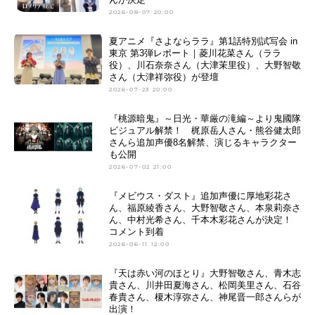
2026-08-07 20:00
夏アニメ『さよならララ』第1話特別試写会 in
東京 第3弾レポート｜菱川花菜さん（ララ
役）、川石奈奈さん（大津茉里役）、大野智敬
さん（大津祥弥役）が登壇
2026-07-23 20:00
『桃源暗鬼』～日光・華厳の滝編～より鬼國隊
ビジュアル解禁！ 梶原岳人さん・熊谷健太郎
さんら追加声優8名解禁、演じるキャラクター
も公開
2026-07-02 21:00
『メビウス・ダスト』追加声優に厚地彩花さ
ん、福原綾香さん、大野智敬さん、本泉莉奈さ
ん、中村光希さん、千本木彩花さんが決定！
コメント到着
2026-06-11 12:00
『天は⾚い河のほとり』大野智敬さん、青木志
貴さん、川井田夏海さん、松岡美里さん、石谷
春貴さん、榎木淳弥さん、神尾晋一郎さんらが
出演！