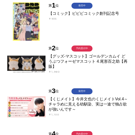
1
第
位
発売中
【コミック】ビビビコミック創刊記念号
￥935
2
第
位
予約受付中
【グッズ-マスコット】ゴールデンカムイ ど
うぶつフォーゼマスコット 4.尾形百之助【再
販】
￥1,980
3
第
位
発売中
【くじメイト】今井文也のくじメイトVol.4～
チャラめに見える幼馴染、実は一途で独占欲
が強いんです～
￥1,100
4
第
位
予約受付中