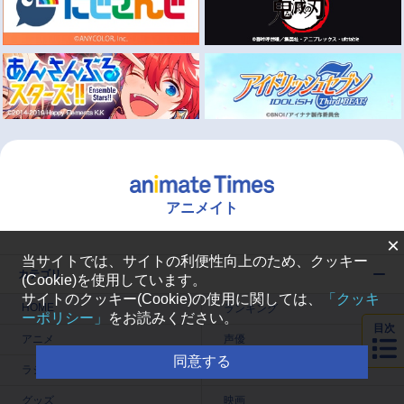
アニメイト
×
当サイトでは、サイトの利便性向上のため、クッキー
カテゴリ
(Cookie)を使用しています。
サイトのクッキー(Cookie)の使用に関しては、
「クッキ
HOME
ランキング
ーポリシー」
をお読みください。
目次
アニメ
声優
同意する
ラジオ
みんなの声
グッズ
映画