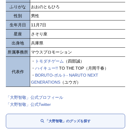
ふりがな
おおのともひろ
性別
男性
生年月日
11月7日
星座
さそり座
出身地
兵庫県
所属事務所
マウスプロモーション
・
トモダチゲーム
（四部誠）
・
ハイキュー!!
TO THE TOP（月岡千春）
代表作
・
BORUTO-ボルト- NARUTO NEXT
GENERATIONS
（ユウガ）
「大野智敬」公式プロフィール
「大野智敬」公式Twitter
「大野智敬」のグッズを探す