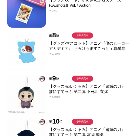
【グッズ-カード】あんさんぶるスターズ！！
P.A.shots!! Vol.7 Action
￥275
8
第
位
予約受付中
【グッズ-マスコット】アニメ『僕のヒーロー
アカデミア』 ちみけもますこっと 7.轟凍焦
￥2,200
9
第
位
予約受付中
【グッズ-ぬいぐるみ】アニメ「鬼滅の刃」
ぽにすてっぷ 第二弾 不死川 玄弥
￥1,980
10
第
位
予約受付中
【グッズ-ぬいぐるみ】アニメ「鬼滅の刃」
ぽにすてっぷ 第二弾 冨岡 義勇