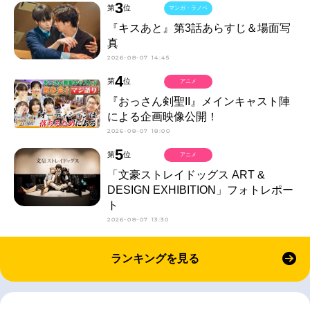
3
第
位
マンガ・ラノベ
『キスあと』第3話あらすじ＆場面写
真
2026-08-07 14:45
4
第
位
アニメ
『おっさん剣聖II』メインキャスト陣
による企画映像公開！
2026-08-07 18:00
5
第
位
アニメ
「文豪ストレイドッグス ART &
DESIGN EXHIBITION」フォトレポー
ト
2026-08-07 13:30
ランキングを見る