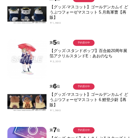
【グッズ-マスコット】ゴールデンカムイ ど
うぶつフォーゼマスコット 5.月島軍曹【再
販】
￥1,980
5
第
位
予約受付中
【グッズ-スタンドポップ】百合姫20周年展
箔アクリルスタンドE：あおのなち
￥2,200
6
第
位
予約受付中
【グッズ-マスコット】ゴールデンカムイ ど
うぶつフォーゼマスコット 6.鯉登少尉【再
販】
￥1,980
7
第
位
予約受付中