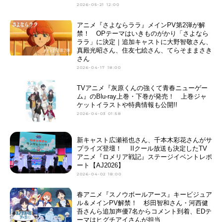
2026-05-21 12:00
アニメ『さよならララ』メインPV第2弾が解
禁！ OPテーマはいきものがかり「さよなら
ララ」に決定｜追加キャストに大野智敬さん、
真殿光昭さん、住友七絵さん、てらそままさき
さん
2026-04-17 18:00
TVアニメ『灰原くんの強くて青春ニューゲー
ム』のBlu-ray上巻・下巻が発売！ 上巻ジャ
ケットイラストや特典情報も公開!!
2026-04-03 01:58
新キャスト広瀬裕也さん、千本木彩花さんがサ
プライズ登壇！ IIクール放送も決定したTV
アニメ『ロメリア戦記』ステージイベントレポ
ート【AJ2026】
2026-04-02 18:00
春アニメ『スノウボールアース』キービジュア
ル＆メインPV解禁！ 杉田智和さん・河西健
吾さんら追加声優7名からコメント到着、EDテ
ーマはヒグチアイさんが担当