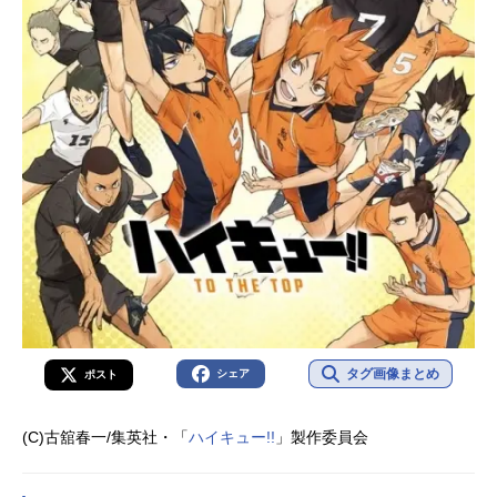
タグ画像まとめ
シェア
ポスト
(C)古舘春一/集英社・「
ハイキュー!!
」製作委員会