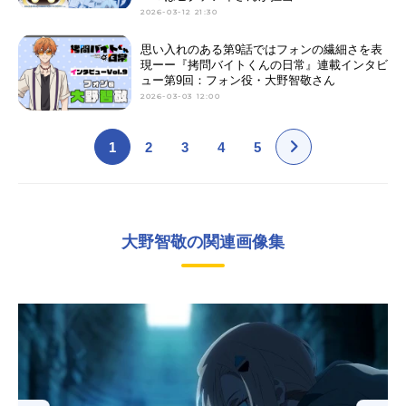
2026-03-12 21:30
思い入れのある第9話ではフォンの繊細さを表
現ーー『拷問バイトくんの日常』連載インタビ
ュー第9回：フォン役・大野智敬さん
2026-03-03 12:00
1
2
3
4
5
大野智敬の関連画像集