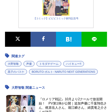
【コミック】ビビビコミック創刊記念号
関連タグ
大野智敬
声優
トモダチゲーム
ハイキュー!!
黒子のバスケ
BORUTO-ボルト- NARUTO NEXT GENERATIONS
大野智敬 関連ニュース
『ロメリア戦記』10月より2クールで放送開
始！ PV第1弾が公開｜追加声優に千葉翔也さ
ん、梶原岳人さん、堀江瞬さん、綿貫竜之介さ
んが決定