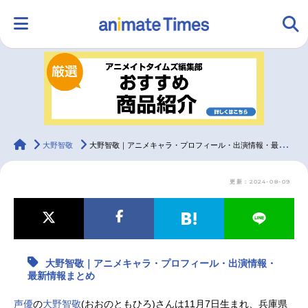
HOME
ランキング
アニメ
声優
ラジオ
みんなの声
グッズ
映画
animateTimes
大野智敬
大野智敬｜アニメキャラ・プロフィール・出演情報・最新情報まとめ
更新：2024-08-09
マンガ・ラノベ
ゲーム・アプリ
音楽
コスプレ
2.5次元
配信・Vtuber
トレンド
無料マンガ
大野智敬｜アニメキャラ・プロフィール・出演情報・
最新記事一覧
最新情報まとめ
アニメ記事一覧
声優記事一覧
声優
の
大野智敬
(おおのともひろ)さんは11月7日生まれ、兵庫県