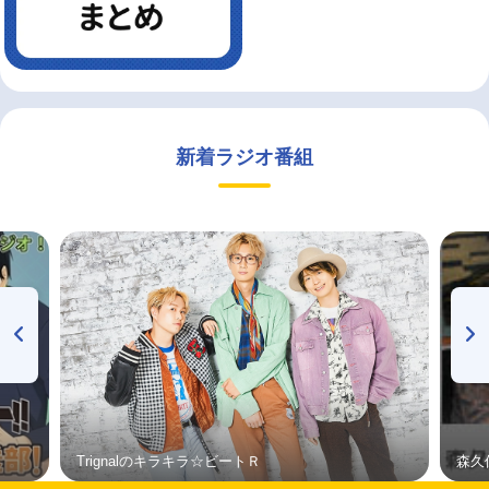
新着ラジオ番組
Trignalのキラキラ☆ビートＲ
森久