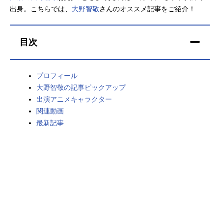
出身。こちらでは、
大野智敬
さんのオススメ記事をご紹介！
アニメ映画一覧
実写化映画一覧
今期アニメ曜日別一覧
目次
春アニメ
夏アニメ
プロフィール
秋アニメ
冬アニメ
大野智敬の記事ピックアップ
出演アニメキャラクター
男性声優/女性声優一覧
関連動画
最新記事
FOLLOW US