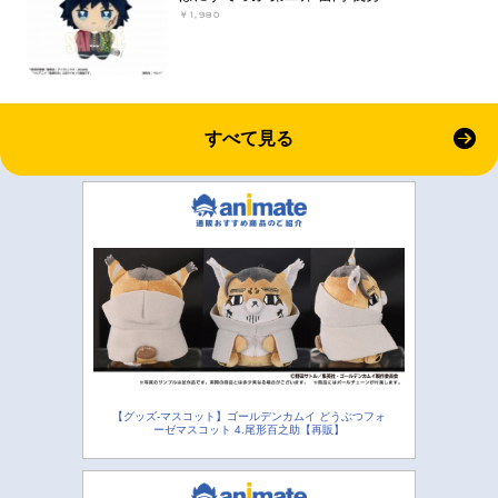
￥1,980
すべて見る
【グッズ-マスコット】ゴールデンカムイ どうぶつフォ
ーゼマスコット 4.尾形百之助【再販】