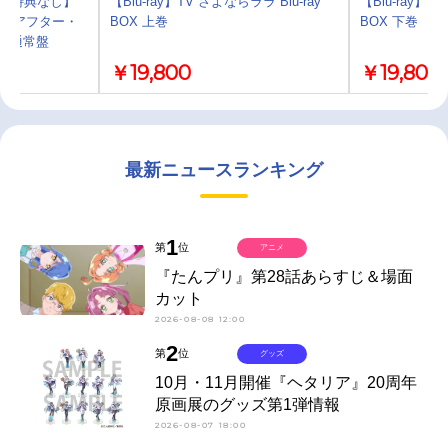
)・特典なし】
【Blu-ray】TV さよならララ Blu-ray
【Blu-ray】T
D「アフター・
BOX 上巻
BOX 下巻
」通常盤
￥19,800
￥19,800
最新ニュースランキング
1
第
位
アニメ
『たんプリ』第28話あらすじ＆場面
カット
2026-08-08 12:00
2
第
位
グッズ
10月・11月開催『ヘタリア』20周年
原画展のグッズ第1弾情報
2026-08-07 18:00