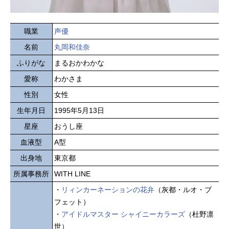
職業
声優
名前
丸岡和佳奈
ふりがな
まるおかわかな
愛称
わかさま
性別
女性
生年月日
1995年5月13日
星座
おうし座
血液型
A型
出身地
東京都
所属事務所
WITH LINE
・
リィンカーネーションの花弁
（灰都・ルオ・ブ
フェット）
・
アイドルマスター シャイニーカラーズ
（杜野凛
世）