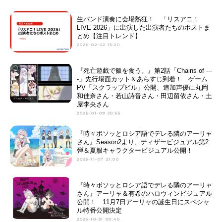
生バンド演奏に会場熱狂！ 「リスアニ！
LIVE 2026」に出演した出演者たちのポストま
とめ【注目トレンド】
2026-02-02 13:20
『死亡遊戯で飯を食う。』第2話「Chains of ---
-」先行場面カット＆あらすじ到着！ ゲーム
PV「スクラップビル」公開、追加声優に丸岡
和佳奈さん・若山詩音さん・田辺留依さん・土
屋李央さん
2026-01-09 20:55
『時々ボソッとロシア語でデレる隣のアーリャ
さん』Season2より、ティザービジュアル第2
弾＆夏服キャラクタービジュアル公開！
2025-11-07 21:00
『時々ボソッとロシア語でデレる隣のアーリャ
さん』アーリャ＆有希のハロウィンビジュアル
公開！ 11月7日アーリャの誕生日にスペシャ
ル特番公開決定
2025-10-31 00:40