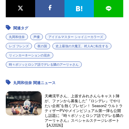
関連タグ
丸岡和佳奈
声優
アイドルマスター シャイニーカラーズ
レゴ フレンズ
夜の国
史上最強の大魔王、村人Aに転生する
リィンカーネーションの花弁
時々ボソッとロシア語でデレる隣のアーリャさん
丸岡和佳奈 関連ニュース
天﨑滉平さん、上坂すみれさんらキャスト陣
が、ファンから募集した“『ロシデレ』でやり
たい企画”を熱くプレゼン！ Season2 ウルトラ
ティザーPVやメインビジュアル第一弾も公開
し話題に『時々ボソッとロシア語でデレる隣の
アーリャさん』スペシャルステージレポート
【AJ2026】