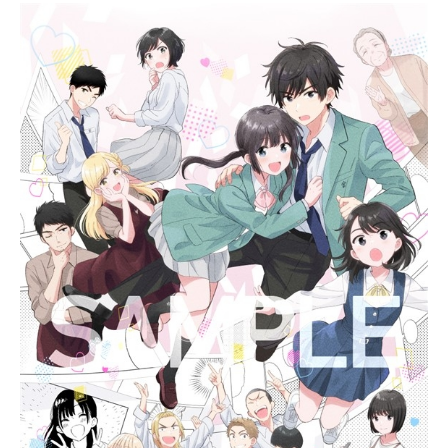
のものが弱体化していた。初めての
友人であり幼馴染みのイリーナとと
もに魔法学園へと入学したアードだ
ったが、特別な存在になることをど
れだけ拒絶しても、その力が規格外
であることを隠せなかった。畏敬の
念を抱く者、言い寄ってくる者があ
とを絶たず、さらには、かつて世界
を恐怖に陥れた《魔族》も暗躍し始
め――。元《魔王》は平穏かつ平凡
な人生を手にすることができるの
か。波乱に満ちた学園ヒロイックフ
ァンタジー、開幕！作品名史上最強
の大魔王、村人Aに転生する放送形態
TVアニメスケジュール2022年4月6日
（水）～2022年6月22日（水）AT-
X・TOKYOMXほか話数全12話キャス
トアード・メテオール：深町寿成イ
リーナ・リッツ・ド・オールハイ
ド：丸岡和佳奈ジニー・フィン・
ド・サルヴァン：羊宮妃那シルフィ