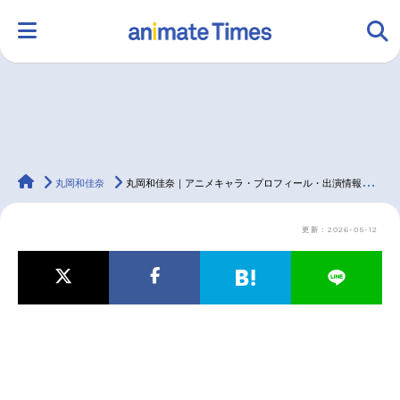
HOME
ランキング
アニメ
声優
animateTimes
ラジオ
みんなの声
グッズ
映画
丸岡和佳奈
丸岡和佳奈｜アニメキャラ・プロフィール・出演情報・最新情報まとめ
更新：2026-05-12
マンガ・ラノベ
ゲーム・アプリ
音楽
コスプレ
2.5次元
配信・Vtuber
トレンド
無料マンガ
最新記事一覧
アニメ記事一覧
声優記事一覧