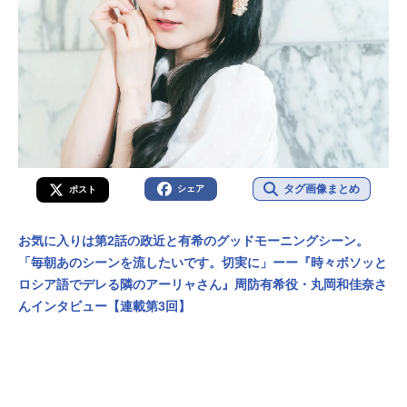
タグ画像まとめ
シェア
ポスト
お気に入りは第2話の政近と有希のグッドモーニングシーン。
「毎朝あのシーンを流したいです。切実に」ーー『時々ボソッと
ロシア語でデレる隣のアーリャさん』周防有希役・丸岡和佳奈さ
んインタビュー【連載第3回】