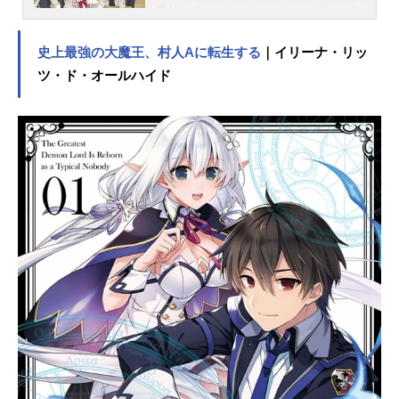
目線を向けている。けれど、時々ボ
ソッとロシア語で彼にデレてい
て......。その言葉を政近も聞き逃しは
史上最強の大魔王、村人Aに転生する
｜イリーナ・リッ
しない。なんと、政近はロシア語の
ツ・ド・オールハイド
リスニングがネイティブレベルだっ
たのだ!!気付いていないと思い込み、
時々デレるアーリャさん。そして、
その意味を理解しながらも、気付い
ていないような振りをする政近。ニ
ヤニヤが止まらない、二人の恋模様
の行方は——!?作品名時々ボソッと
ロシア語でデレる隣のアーリャさん
放送形態TVアニメスケジュール2024
年7月3日（水）～2024年9月18日
（水）TOKYOMX・BS日テレほか話
数全12話キャスト久世政近：天﨑滉
平アリサ・ミハイロヴナ・九条：上
坂すみれ周防有希：丸岡和佳奈マリ
ヤ・ミハイロヴナ・九条：藤井ゆき
よ君嶋綾乃：会沢紗弥更科茅咲：河