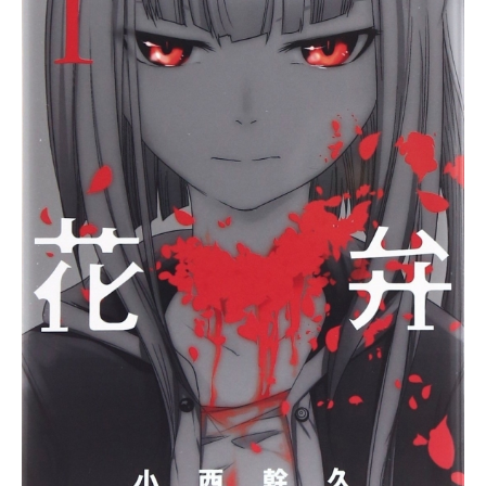
って、「好き」を認めさせたい―
―。両片想いを卒業するための、あ
りったけの想いを込めた“恋のゲー
ム”がはじまる!!作品名愛してるゲー
ムを終わらせたい放送形態TVアニメ
スケジュール2026年4月14日（火）
～2026年6月30日（火）TOKYOM
X・MBSほか話数全12話キャスト浅
葱優希也：石川界人桜みく：伊藤美
来浅葱若菜：丸岡和佳奈東雲匡琉：
子安武人花葉雛子：小倉唯萌木菜
月：本渡楓千草駆流：福山潤白百合
風音：七瀬彩夏スタッフ原作：堂本
裕貴「愛してるゲームを終わらせた
い」(小学館「サンデーうぇぶり」連
載）監督：谷東シリーズ構成・脚
本：大知慶一郎キャラクターデザイ
ン：福地友樹サブキャラクターデザ
イン：谷川亮介 杉村友和プロップ
デザイン：杉村友和美術監督：西山