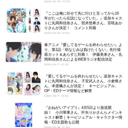
2026-05-07 17:00
『ここは俺に任せて先に行けと言ってから10
年がたったら伝説になっていた。』追加キャス
トに丸岡和佳奈さん、照井悠希さん、宮咲あか
りさんが決定！ コメント到着
2026-04-22 10:50
春アニメ『愛してるゲームを終わらせたい』よ
り、第1話「幼なじみは負けたくない」先行場
面カット＆あらすじ到着！ 伊藤美来さん・丸
岡和佳奈さんによるWEBラジオ配信決定
2026-04-11 21:00
『愛してるゲームを終わらせたい』追加キャス
トに丸岡和佳奈さん、子安武人さん、小倉唯さ
ん、本渡楓さんが決定！ キービジュアル、
OP・EDテーマ情報など解禁
2026-03-11 10:50
『おねがいアイプリ』4月5日より放送開
始！ 小川華果さん、叶矢りかさんらメインキ
ャスト解禁｜キービジュアル・キャラクター情
報・ED主題歌も公開
2026-02-26 17:40