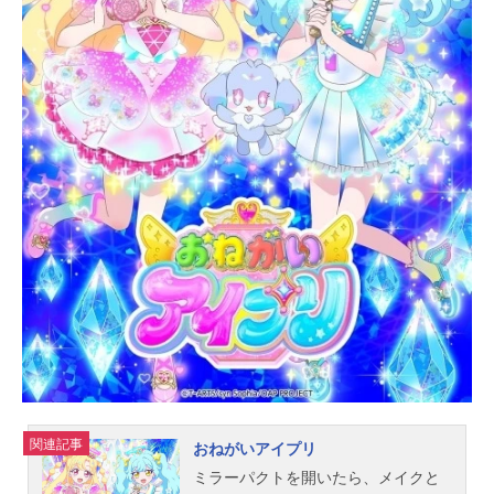
スト扇寺東耶：千葉翔也灰都・ル
オ・ブフェット：丸岡和佳奈ジョ
ン・V・ノイマン：佐倉綾音A・アイ
ンシュタイン：白石晴香I・ニュート
ン：石川界人F・ナイチンゲール：上
田麗奈柳生十兵衛三吉：井上麻里奈
舩坂弘志：仲村宗悟E・シュレーディ
ンガー：福山潤項扇羽：小西克幸
M・ダルモン：富田美憂A・ヒトラ
ー：村瀬歩ポル・T：水中雅章ハン
ス・U・ルーデル：浪川大輔カルロ
ス・N・ハスコック：櫻井孝宏M・ノ
ストラダムス：阪口周平北束斎：細
谷佳正三並南毅：花江夏樹アラン・
スミシー：飛田展男スタッフ原
作：...
関連記事
おねがいアイプリ
ミラーパクトを開いたら、メイクと