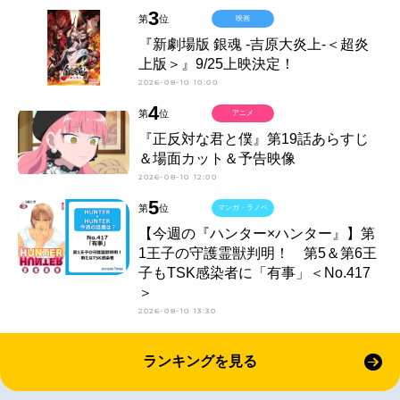
3
第
位
映画
『新劇場版 銀魂 -吉原大炎上-＜超炎
上版＞』9/25上映決定！
2026-08-10 10:00
4
第
位
アニメ
『正反対な君と僕』第19話あらすじ
＆場面カット＆予告映像
2026-08-10 12:00
5
第
位
マンガ・ラノベ
【今週の『ハンター×ハンター』】第
1王子の守護霊獣判明！ 第5＆第6王
子もTSK感染者に「有事」＜No.417
＞
2026-08-10 13:30
ランキングを見る