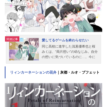
ー・メルヘヴン：大橋彩香オリヴィ
ア・ヴェル・ヴァイン：園崎未恵ア
ード(少年時代)：高橋李依ヴァルヴァ
トス：天﨑滉平リディア・ビギンズ
ゲート：...
関連記事
愛してるゲームを終わらせたい
同じ高校に進学した浅葱優希也と桜
みくは、“両片想い”の幼なじみ。自分
の想いに気づいているのに…。今に
も「好き」があふれそうなのに…。
…でも、素直になれない!!近すぎて、
リィンカーネーションの花弁
｜灰都・ルオ・ブフェット
遠すぎる、優希也とみく。ふたりを
つなぐのは、小6のときにはじまった
「愛してるゲーム」。交互に「愛し
てる」といって照れたほうが負け。
今でもずっと続ける、意地の張り合
い。愛してるゲームに勝てたら、告
白したい――。愛してるゲームに勝