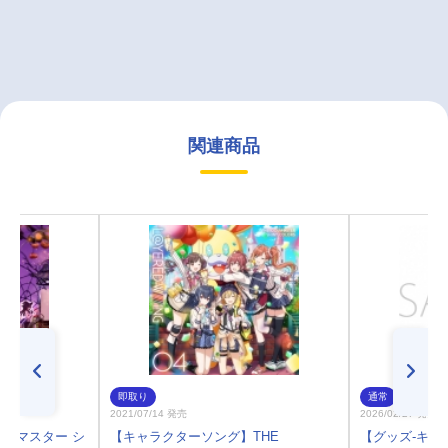
関連商品
即取り
通常
2021/07/14 発売
2026/02/27 発売
ルマスター シ
【キャラクターソング】THE
【グッズ-キー