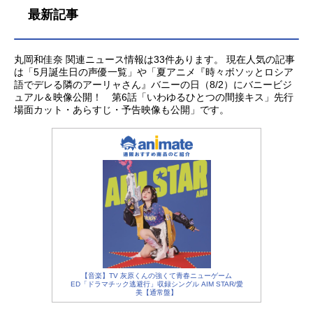
最新記事
丸岡和佳奈 関連ニュース情報は33件あります。 現在人気の記事
は「5月誕生日の声優一覧」や「夏アニメ『時々ボソッとロシア
語でデレる隣のアーリャさん』バニーの日（8/2）にバニービジ
ュアル＆映像公開！ 第6話「いわゆるひとつの間接キス」先行
場面カット・あらすじ・予告映像も公開」です。
【音楽】TV 灰原くんの強くて青春ニューゲーム
ED「ドラマチック逃避行」収録シングル AIM STAR/愛
美【通常盤】