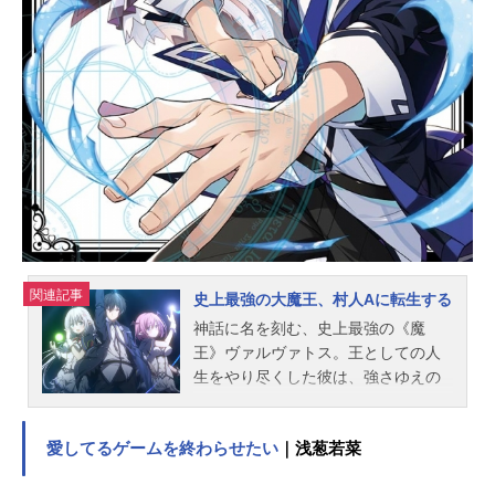
瀬茉希剣崎統也：石川界人谷山沙也
加：長谷川育美宮前乃々亜：青山吉
能丸山毅：酒井広大清宮光瑠：市川
太一スタッフ原作：燦々SUN（株式
会社KADOKAWA角川スニーカー文庫
刊）原作イラスト：ももこ監督・シ
リーズ構成：伊藤良太キャラクター
デザイン・総作画監督：室田雄平プ
ロップデザイン：成瀬藍 永田杏子
総作画監督：室田雄平 渥美智也
熊谷勝...
関連記事
史上最強の大魔王、村人Aに転生する
神話に名を刻む、史上最強の《魔
王》ヴァルヴァトス。王としての人
生をやり尽くした彼は、強さゆえの
孤独から平凡な生活に憧れ、数千年
後の世界に、村人アード・メテオー
愛してるゲームを終わらせたい
｜浅葱若菜
ルとして転生した。しかし、転生し
た未来では魔法文明が衰退。魔法そ