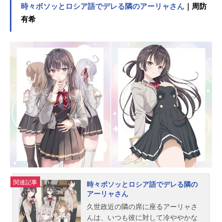
は、『アイドルマスターシャイニー
時々ボソッとロシア語でデレる隣のアーリャさん
｜周防
カラーズ(シャニマス)』のキャスト声
有希
優、キャラクター、オススメ記事を
ご紹介！TVアニメ『アイドルマスタ
ーシャイニーカラーズ』の情報はこ
ちら▼
関連記事
時々ボソッとロシア語でデレる隣の
アーリャさん
久世政近の隣の席に座るアーリャさ
んは、いつも彼に対して冷ややかな