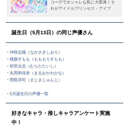
コーデでオシャレな私に大変身！そ
れがアイドルプリンセス・アイプ
リ！おねがい町に引っ越してきた好
実（このみ）いのりは、歌っておど
れる"アイプリ"が大好きな中学1年
誕生日（5月13日）の同じ声優さん
生！「アイプリになるチャンスをく
ださい！」いのりが広場の女神像に
お願いしていると偶然、人気アイプ
・
仲咲志織（なかさきしおり）
リのあおいとぬいぐるみのようなフ
・
桃森すもも（もももりすもも）
ォーチュに出会ったの。フォーチュ
のおねがいを叶えられるアイプリを
・
村田太志（むらたたいし）
探しているというあおい。あおいに
・
丸岡和佳奈（まるおかわかな）
もらった特別なミラーパクトを開い
・
間島淳司（まじまじゅんじ）
て…いのり、あこがれのアイプリデ
ビュー！あおいとフォーチュはいの
・
5月誕生日の声優一覧
りに運命を感じたというけれど…こ
れからアイプリでどんな出会いが待
っているのでしょう？あなたのココ
好きなキャラ・推しキャラアンケート実施
ロのまんなかでキラッと光る「おね
中！
がい」はなぁに？キラキラライブで
みんなの「おねがい」かなえちゃ