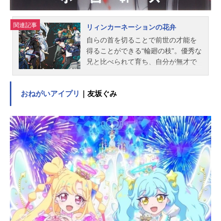
正紀色彩設計...
関連記事
リィンカーネーションの花弁
自らの首を切ることで前世の才能を
得ることができる“輪廻の枝”。優秀な
兄と比べられて育ち、自分が無才で
あることに劣等感を持っている主人
公の扇寺東耶（せんじとうや）は、
おねがいアイプリ
｜友坂ぐみ
勉学を最後の砦と決めており、全国
模試で毎回100位以内に入るほどの学
力を持ちながらも満足できずにい
る。そんなある日、クラスメイトで
あり“輪廻の枝”にて前世の才能を得た
「廻り者（まわりもの）」の灰都=ル
オ=ブフェットがシリアルキラーと戦
う場面に遭遇してしまう。作品名リ
ィンカーネーションの花弁放送形態T
Vアニメスケジュール2026年4月2日
（木）～2026年6月25日（木）TOKY
OMX・BS日テレほか話数全13話キャ