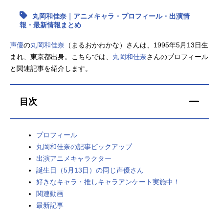
丸岡和佳奈｜アニメキャラ・プロフィール・出演情
アニメ映画一覧
実写化映画一覧
報・最新情報まとめ
今期アニメ曜日別一覧
声優
の
丸岡和佳奈
（まるおかわかな）さんは、1995年5月13日生
まれ、東京都出身。こちらでは、
丸岡和佳奈
さんのプロフィール
春アニメ
夏アニメ
と関連記事を紹介します。
秋アニメ
冬アニメ
目次
男性声優/女性声優一覧
FOLLOW US
プロフィール
丸岡和佳奈の記事ピックアップ
出演アニメキャラクター
誕生日（5月13日）の同じ声優さん
好きなキャラ・推しキャラアンケート実施中！
関連動画
最新記事