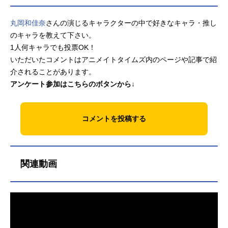
お！作品名おねがいアイプリ放送形
態TVアニメシリーズプリティーシリ
丸岡和佳奈
さんの演じるキャラクターの中で好きなキャラ・推し
ーズスケジュール2026年4月5日
のキャラを教えて下さい。
（日）～テレビ東京系列６局ネット
1人何キャラでも投票OK！
にてキャスト好実いのり：小川華果
いただいたコメントはアニメイトタイムズ内のページや記事で紹
夢宮あおい：叶矢りか友坂ぐみ：丸
介されることがあります。
岡和佳奈勇樹おりびあ：岡村明香熱
アンケート参加はこちらのボタンから↓
海ナナ：藤寺美徳望永エマ：鈴木み
のりフォーチュ：大地葉MCプリう
さ：森久保祥太郎スタッフ原作：
コメントを投稿する
タ...
関連動画