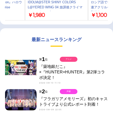
eason』ハロウ
IDOLM@STER SHINY COLORS
ロシア語でデレ
prise
L@YERED WING 04 放課後クライマ
連アクリルキ
ックスガールズ
和佳奈ver.
￥1,980
￥1,100
最新ニュースランキング
1
第
位
アニメ
『築地銀だこ』
×『HUNTER×HUNTER』第2弾コラ
ボ決定！
2026-08-10 11:10
2
第
位
声優
『フラガリアメモリーズ』初のキャス
トライブより公式レポート到着！
2026-08-09 22:55