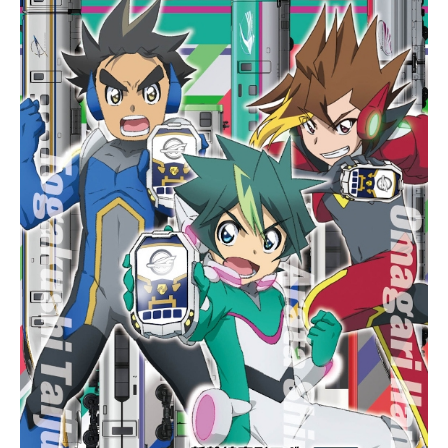
たツナは、5分間だけ普段からは考え
られない身体能力と行動力を発揮し
た。元に戻り驚くツナに、彼はツナ
をマフィアのボスに育て上げるため
にイタリアから来たのだと告げる。
それが、無茶苦茶危険で無茶苦茶に
ぎやかな日々の始まりだった。作品
名家庭教師ヒットマンREBORN!放送
形態TVアニメスケジュール2006年10
月7日（土）～2010年9月25日（土）
テレビ東京系列にて話数全203話キャ
ストリボーン：ニーコ沢田綱吉：國
分優香里獄寺隼人：市瀬秀和山本
武：井上優ランボ：竹内順子／津田
健次郎雲雀恭弥：近藤隆笹川了平：
木内秀信六道骸：飯田利信笹川京
子：稲村優奈三浦ハル：吉田仁美ビ
アンキ：田中理恵イーピン：チャ
ン・リーメイフゥ太：三瓶由布子デ
ィーノ：鎌苅健太→KENNバジル：寺