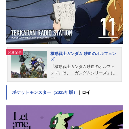
するクラスのため、「歯車」となっ
て仲間たちと絆を深めていく主人
公。仲間たちと過ごした先に主人公
を待ち受ける未来とは……？作品名
ジャックジャンヌスケジュール2021
年3月18日（木）発売キャスト高科更
文：近藤孝行睦実介：笠間淳根地黒
門：岸尾だいすけ白田美ツ騎：梶原
関連記事
機動戦士ガンダム 鉄血のオルフェン
岳人織巻寿々：内田雄馬世長創司
ズ
郎：佐藤元立花希佐：寺崎裕香海堂
『機動戦士ガンダム鉄血のオルフェ
岳信：濱野大輝菅知聖治：植木慎英
ンズ』は、「ガンダムシリーズ」に
加斎中：小野将夢長山登一：石谷春
属するロボットアニメ作品。こちら
貴ダンテ...
では、アニメ『機動戦士ガンダム鉄
血のオルフェンズ』のあらすじ、キ
ポケットモンスター（2023年版）
｜ロイ
ャスト声優、スタッフ、オススメ記
事をご紹介！