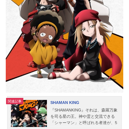
キドキ！プリキュア放送形態TVアニ
メシリーズプリキュアスケジュール2
013年2月3日（日）～2014年1月26
日（日）テレビ朝日にて話数全49話
キャスト相田マナ／キュアハート：
生天目仁美菱川六花／キュアダイヤ
モンド：寿美菜子四葉ありす／キュ
アロゼッタ：渕上舞剣崎真琴／キュ
アソード：宮本佳那子円亜久里／キ
ュアエース：釘宮理恵シャルル：西
原久美子ラケル：寺崎裕香ランス：
大橋彩香ダビィ：内山夕実マリー・
アンジュ：今井由香ジョー岡田／ジ
ョナサン・クロンダイク：...
関連記事
SHAMAN KING
『SHAMANKING』それは、森羅万象
を司る星の王。神や霊と交流できる
「シャーマン」と呼ばれる者達が、5