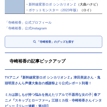
・
新幹線変形ロボ シンカリオンＺ
（大曲ハナビ）
・
ポケットモンスター（2023年版）
（ロイ）
「寺崎裕香」公式プロフィール
「寺崎裕香」公式Instagram
「寺崎裕香」のグッズを探す
寺崎裕香の記事ピックアップ
TVアニメ『新幹線変形ロボ シンカリオンＺ』津田美波さん・鬼
頭明里さんら声優大集合の感謝祭より公式レポート到着！
ミカは誰しもが持つ悩みを抱えたリアルで不器用な女の子│春ア
ニメ『スキップとローファー』江頭ミカ役・寺崎裕香さんインタ
ビュー【リレー連載：第3回】