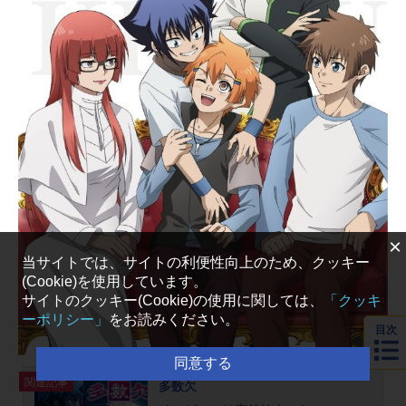
幹線変形ロボシンカリオンＺ放送形
態TVアニメシリーズ新幹線変形ロボ
シンカリオンスケジュール2021年4
月9日（金）～2022年3月18日（金）
テレビ東京系にて話数全41話キャス
ト新多シン：津田美波碓氷アブト：
鬼頭明里スマット：福山潤大曲ハナ
ビ：寺崎裕香戸隠タイジュ：鷄冠井
美智子新多アユ：高尾奏音明星アケ
ノ：井上麻里奈十河サイジョウ：後
藤光祐島ゴイチ：藤原貴弘吾孫子カ
スミ：千本木彩花大石ミサキ：森谷
×
里美細川アツタ：岡林史泰ワダツ
当サイトでは、サイトの利便性向上のため、クッキー
ミ：櫻井トオルヴァルトム：松風雅
(Cookie)を使用しています。
也中洲ヤマカサ：島袋美由利安城シ
サイトのクッキー(Cookie)の使用に関しては、
「クッキ
マカゼ：内田雄馬安城ナガラ：東山
ーポリシー」
をお読みください。
目次
奈央嵐山ギンガ：蒼井翔太カンナ
ギ：阿座上洋平セツラ：久保ユリカ
同意する
月野メーテル：ゆきのさつきスタ
関連記事
多数欠
ッ...