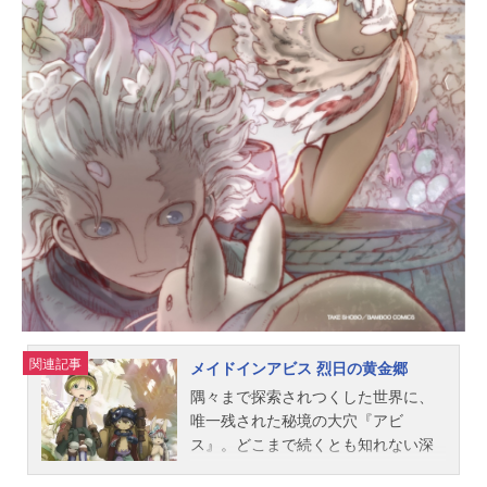
澄：内山昂輝石川透：山下誠一郎吉
川由紀：小坂井祐莉絵仙石翔：岡本
信彦綾崎レミ：M・A・O河野桜：近
藤玲奈井浦秀：山下大輝沢田ほの
か：麻倉もも柳明音：福山潤進藤晃
一：八代拓谷原マキオ：千葉翔也井
浦基子：金元寿子堀京介：小野大輔
堀百合子：茅野愛衣堀創太：寺崎裕
香スタッフ原作：HERO 萩原ダイ
スケ「ホリミヤ」監督：石浜真史シ
リーズ構成・脚本：吉岡たかをキャ
ラクターデザイン：飯塚晴子総作画
監督：飯塚晴...
関連記事
メイドインアビス 烈日の黄金郷
隅々まで探索されつくした世界に、
唯一残された秘境の大穴『アビ
ス』。どこまで続くとも知れない深
く巨大なその縦穴には、奇妙奇怪な