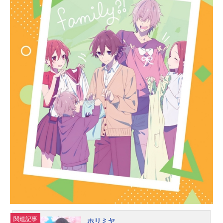
ニオンはサトシを引きずりながら、
「アゾット王国」を目指して走り始
めた。一方、アゾット王国の大臣ジ
ャービスは、人造ポケモン・マギア
ナと、マギアナに宿るといわれる
「ソウルハート」という未知なる力
を手に入れていた。ジャービスはそ
の力を利用して、王国を支配しよう
とたくらみ、ボルケニオンは、ネー
ベル高原から連れ去られたマギアナ
を取り戻そうとしていたのだ！はた
して繋がれたままのサトシとボルケ
ニオンは、マギアナを助け出すこと
ができるのか？「ソウルハート」に
秘められた、本当の力とは？今、ポ
ケモン史上最も熱いバトルが始ま
る！作品名ポケモン・ザ・ムービーX
Y&Zボルケニオンと機巧のマギアナ
放送形態劇場版アニメシリーズポケ
ットモンスタースケジュール2016年
関連記事
ホリミヤ
7月16日（土）キャストサトシ：松