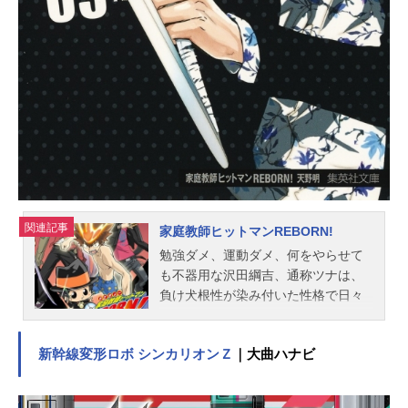
る。そこで、出会ったプルシュカと
名乗る女の子は、ボンドルドに育て
られ外界を知らずにいた。リコの冒
険話に夢中になり一緒に冒険に行き
たいと願うが、あえなくボンドルド
の実験に利用されてしまう。しか
し、プルシュカは形を変えリコの白
笛とな...
関連記事
家庭教師ヒットマンREBORN!
勉強ダメ、運動ダメ、何をやらせて
も不器用な沢田綱吉、通称ツナは、
負け犬根性が染み付いた性格で日々
を適当に過ごしていた。そんな彼の
元に、スーツ姿の赤ん坊という奇妙
新幹線変形ロボ シンカリオンＺ
｜大曲ハナビ
な家庭教師がやってくる。彼の名は
リボーン。自分のことをヒットマン
だと言うリボーンに突然額を撃たれ