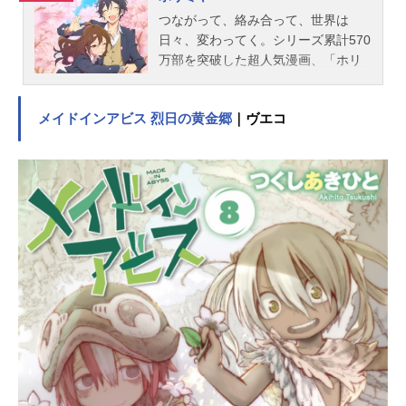
本...
つながって、絡み合って、世界は
日々、変わってく。シリーズ累計570
万部を突破した超人気漫画、「ホリ
ミヤ」がついにアニメ化！！堀京子
（ほりきょうこ）は、美人で成績も
メイドインアビス 烈日の黄金郷
｜ヴエコ
良く学校ではクラスの中心的存在。
だけど実は共働きの両親に代わり、
寄り道もせず家事や年の離れた弟の
面倒に勤しむ家庭的な高校生。ある
日、ケガをした弟創太を見知らぬ男
が堀の家に送り届けに来た。「堀さ
ん」そう呼ばれ話してみると、実は
彼はクラスメイトで――クラス一の
モテ女子とネクラ男子が出逢った
ら！︖恋愛、友情。青春が詰まった
超微炭酸系スクールライフ！作品名
ホリミヤ放送形態TVアニメスケジュ
ール2021年1月9日（土）～2021年4
月3日（土）TOKYOMXほか話数全13
話キャスト堀京子：戸松遥宮村伊