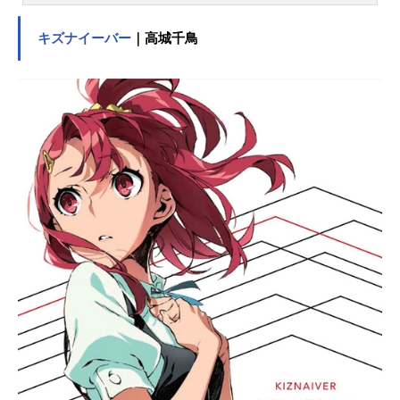
00年に一度「シャーマンファイト」
でその座を争う。そんなシャーマン
キズナイーバー
｜高城千鳥
の一人である少年・麻倉葉の、シャ
ーマンキングを目指す戦いが、2021
年4月、完全新作アニメーションとし
て今、始まる。作品名SHAMANKING
放送形態TVアニメスケジュール2021
年4月1日（木）～2022年4月21日
（木）テレビ東京ほか話数全52話キ
ャスト麻倉葉：日笠陽子阿弥陀丸：
小西克幸小山田まん太：犬山イヌコ
恐山アンナ：林原めぐみ道蓮：朴璐
美ハオ：高山みなみ馬孫：高口公介
梅宮竜之介：田中正彦蜥蜴郎：高木
渉ホロホロ：うえだゆうじコロロ：
中島愛ファウストⅧ世：子安武人リ
ゼルグ・ダイゼル：沢海陽子チョコ
ラブ・マクダネル：くまいもとこパ
スカル・アバフ：喜多村英梨アイア
ンメイデン・ジャンヌ：堀江由衣マ
ルコ：中村悠一ジョン・デンバッ