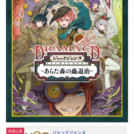
ーの強さがそのまま学校の社会的評
価となるまでになっていた。イナズ
マジャパンに多くの選手を輩出した
雷門中は、サッカー名門校として全
国にその名を轟かせるまでになっ
た。サッカーが大好きな少年、松風
天馬は、夢にまで見た雷門中への入
学を前に、期待に胸を膨らませてい
た。サッカー部を目指して雷門中の
中を歩き回る天馬。ところが、天馬
がそこで見たものは、たった一人相
手にボロボロに打ちのめされたサッ
カー部員の姿だった！その相手と
は、サッカー管理組織「フィフスセ
クター」から送り込まれた剣城京
介。いまや全国のサッカーは「フィ
フスセクター」によって管理され、
学校はフィフスセクターの指示通り
の試合を行わなければならなかっ
た。サッカー初心者ながらも、熱い
関連記事
ジャックジャンヌ
想いを胸...