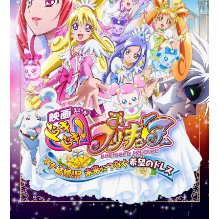
ズポケットモンスタースケジュール2
023年4月14日（金）〜テレビ東京ほ
かキャストリコ：鈴木みのりロイ：
寺崎裕香ドット：青山吉能ウルト：
藤原夏海フリード：八代拓オリオ：
佐倉綾音マードック：三宅健太モリ
ー：真堂圭ランドウ：塾一久アメジ
オ：堀江瞬ナヴィ：芹澤優メタモ
ン：三石琴乃キャプテンピカチュ
ウ：大谷育江スタッフ監督：でんさ
おりクリエイティブディレクター：
冨安大貴アクションディレクター：
矢嶋哲生シリーズ構成：佐藤大キャ
ラクターデザイン：山崎玲愛サブキ
ャラクターデザイン：伊藤京子音響
監督：三間雅文音楽：コーニッシュ
アニメーション制作：OLM公開開始
年＆季節2023春アニメ(C)Nintendo・
C...