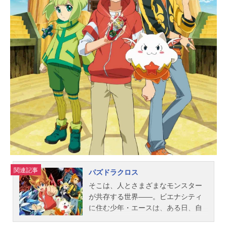
（火）〜2023年6月20日（火）TOKY
OMXほか話数全12話キャスト岩倉美
津未：黒沢ともよ志摩聡介：江越彬
紀江頭ミカ：寺崎裕香村重結月：内
田真礼久留米誠：潘めぐみナオ：斎
賀みつき迎井司：田中光山田健斗：
村瀬歩兼近鳴海：木村良平高嶺十貴
子：津田美波スタッフ原作：高松美
咲(講談社「月刊アフタヌーン」連載)
監督・シリーズ構成：出合小都美副
監督：阿部ゆり子キャラクターデザ
イン・総作画監督：梅下麻奈未総作
画監督：井川麗奈プロップ設定：...
関連記事
パズドラクロス
そこは、人とさまざまなモンスター
が共存する世界――。ビエナシティ
に住む少年・エースは、ある日、自
分の名前を呼ぶ不思議なタマゴを拾