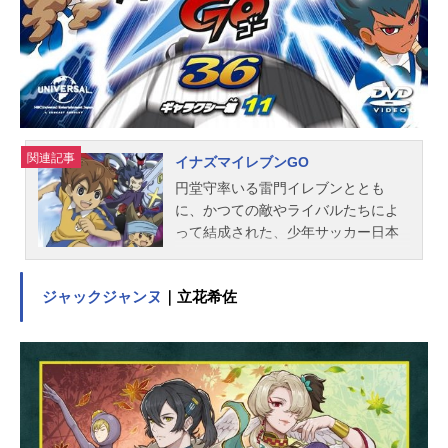
関連記事
イナズマイレブンGO
円堂守率いる雷門イレブンととも
に、かつての敵やライバルたちによ
って結成された、少年サッカー日本
代表「イナズマジャパン」。世界一
を目指し「フットボールフロンティ
ジャックジャンヌ
｜立花希佐
ア・インターナショナル」に出場し
たイナズマジャパンは各国の強豪と
激闘を繰り広げ、ついに世界の頂点
に立った。その輝かしい栄光から10
年―――。イナズマジャパンのFFI世
界制覇によって、日本におけるサッ
カーの人気と地位は向上し、サッカ