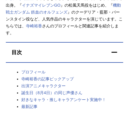
出身。『
イナズマイレブンGO
』の松風天馬役をはじめ、『
機動
アニメ映画一覧
実写化映画一覧
戦士ガンダム 鉄血のオルフェンズ
』のクーデリア・藍那・バー
ンスタイン役など、人気作品のキャラクターを演じています。こ
今期アニメ曜日別一覧
ちらでは、
寺崎裕香
さんのプロフィールと関連記事を紹介しま
す。
春アニメ
夏アニメ
秋アニメ
冬アニメ
目次
男性声優/女性声優一覧
プロフィール
FOLLOW US
寺崎裕香の記事ピックアップ
出演アニメキャラクター
誕生日（8月4日）の同じ声優さん
好きなキャラ・推しキャラアンケート実施中！
最新記事