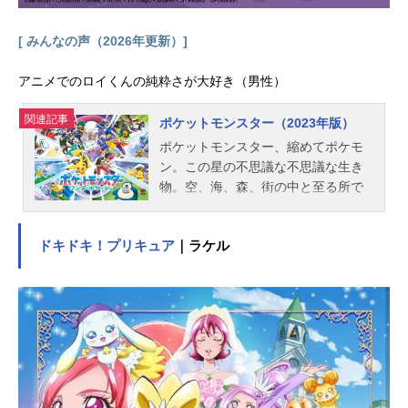
[ みんなの声（2026年更新）]
アニメでのロイくんの純粋さが大好き（男性）
関連記事
ポケットモンスター（2023年版）
ポケットモンスター、縮めてポケモ
ン。この星の不思議な不思議な生き
物。空、海、森、街の中と至る所で
その姿を見ることができる。不思議
なペンダントを持つパルデア出身の
ドキドキ！プリキュア
｜ラケル
少女、リコ。謎のモンスターボール
を持つカントー出身の少年、ロイ。
広大なポケットモンスターの世界を
舞台にリコとロイの新たな冒険が始
まる！ふたりを待ち受ける出会い、
そして運命とは―！？これは、冒険
を通じて大事な何かを「見つける」
物語。作品名ポケットモンスター（2
023年版）放送形態TVアニメシリー