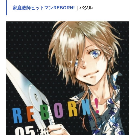
生物たちが生息し、今の人類では作
家庭教師ヒットマンREBORN!
｜バジル
りえない貴重な遺物が眠っている。
「アビス」の不可思議に満ちた姿は
人々を魅了し、冒険へと駆り立て
た。そうして幾度も大穴に挑戦する
冒険者たちは、次第に『探窟家』と
呼ばれるようになっていった。アビ
スの縁に築かれた街『オース』に暮
らす孤児のリコは、いつか母のよう
な偉大な探窟家になり、アビスの謎
を解き明かすことを夢見ていた。あ
る日、母・ライザの白笛が発見され
たことをきっかけに、アビスの奥深
くへ潜ることを決意するリコ。リコ
に拾われた記憶喪失のロボット・レ
グも自分の記憶を探しに一緒に行く
ことを決意する。深界四層でタマウ
ガチの毒に苦しむリコ。リコを救っ
たのは成れ果てのナナチだった。ナ
ナチを仲間に加え、ボンドルドの待
つ深界五層へと三人は冒険を進め