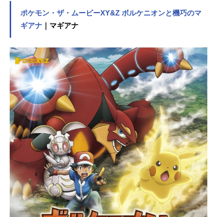
う。そのタマゴから生まれたのは、
ポケモン・ザ・ムービーXY&Z ボルケニオンと機巧のマ
食いしん坊のモンスター・タマゾ
ー。このタマゾーとの出会いがエー
ギアナ
｜マギアナ
スを「龍喚士」の道へと導く。天才
龍喚士・ランスをはじめ、たくさん
の仲間やライバルたちと切磋琢磨
し、一人前の龍喚士を目指すエース
は、選ばれし者たちが集う龍喚士ギ
ルドの一員となれるのか？万物の根
源にして星の息吹である「ドロッ
プ」の力が乱れるとき、兇猛なる敵
が解き放たれる！迫る脅威のドロッ
プ・インパクトに対抗するため、龍
喚士・たちが立ち上がる！作品名パ
ズドラクロス放送形態TVアニメスケ
ジュール2016年7月4日（月）～2018
年3月26日（月）テレビ東京ほか話数
全89話キャストエース：吉永拓斗ラ
ンス：柿原徹也タマゾー：金田朋子
デビ：坂本千夏チャロ：寺崎裕香ガ
ーネット：山下七海ソニア：雨宮天