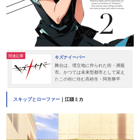
ト：小西克幸ラーキ・ディラック：
高口公介ポーフ・グリフィス：宮園
拓夢クリス・ブンスター：最上嗣生
ケビン・メンデル：高木渉ミイネ・
モンゴメリ：永井真里子玉村たま
お：水樹奈々ポンチ：宮園拓夢コン
チ：観世智顕道潤：根谷美智子李白
竜：櫻井トオル道円：手塚秀彰ピリ
関連記事
キズナイーバー
カ：日...
舞台は、埋立地に作られた街・洲籠
市。かつては未来型都市として栄え
たこの街に住む高校生・阿形勝平
は、なぜか痛みを感じない不思議な
身体を持っていた。夏休み目前とな
スキップとローファー
｜江頭ミカ
ったある日、勝平は謎の少女・園崎
法子の手引きにより、痛みを共有す
る仲間「キズナイーバー」の一人に
選ばれてしまう。そして、同様に
「キズナイーバー」として繋がれた
クラスメイトたち。しかし、彼らは