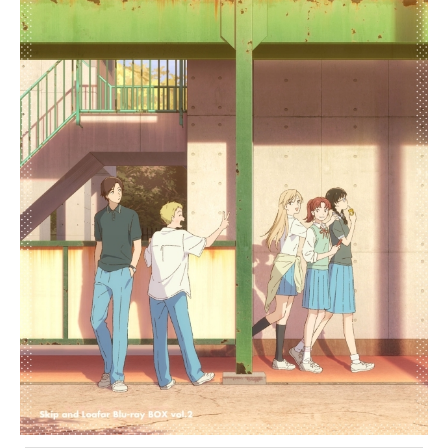
本来なら仲良くなることのない別々
のグループに属していた。園崎は言
う「これは、争いに満ちた世界を平
和に導くための実験なのです。」そ
の言葉とともに数々の試練が彼らに
降りかかる。互いの傷を背負うこと
になった、少年少女たちのひと夏の
物語がここから始まる！作品名キズ
ナイーバー放送形態TVアニメスケジ
ュール2016年4月9日（土）～6月25
日（土）TOKYOMXほか話数全12話
キャスト阿形勝平：梶裕貴園崎法
子：山村響高城千鳥：寺崎裕香天河
一：前野智昭由多次人：島﨑信長牧
穂乃香：佐藤利奈新山仁子：久野美
咲日染芳春：西山宏太朗山田一直：
諏訪部順一漆原睦：園崎未恵スタッ
フ原作：TRIGGER 岡田麿里監督：
小林寛シリーズ構成・脚本：岡田麿
里キャラクター原案：三輪士郎キャ
ラクターデザイン：米山舞美術監