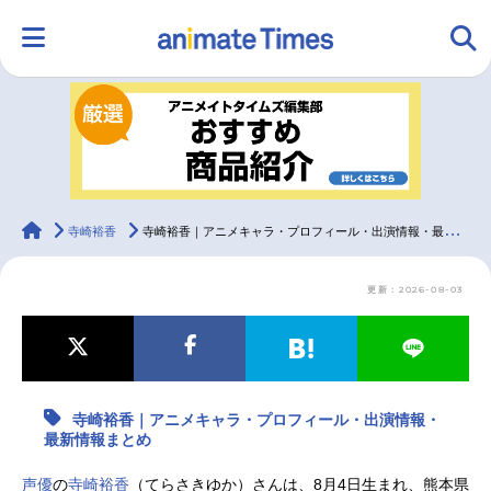
HOME
ランキング
アニメ
声優
ラジオ
みんなの声
グッズ
映画
animateTimes
寺崎裕香
寺崎裕香｜アニメキャラ・プロフィール・出演情報・最新情報まとめ
更新：2026-08-03
マンガ・ラノベ
ゲーム・アプリ
音楽
コスプレ
2.5次元
配信・Vtuber
トレンド
無料マンガ
寺崎裕香｜アニメキャラ・プロフィール・出演情報・
最新記事一覧
最新情報まとめ
アニメ記事一覧
声優記事一覧
声優
の
寺崎裕香
（てらさきゆか）さんは、8月4日生まれ、熊本県