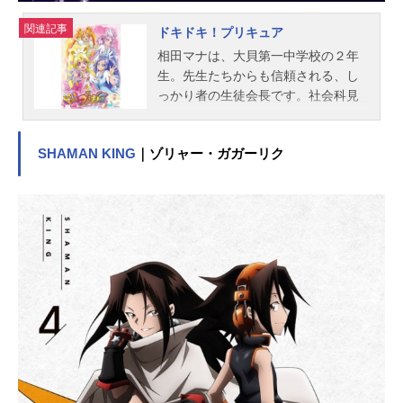
関連記事
ドキドキ！プリキュア
相田マナは、大貝第一中学校の２年
生。先生たちからも信頼される、し
っかり者の生徒会長です。社会科見
学で訪れたクローバータワーでも、
ケンカを仲裁したり、落とし物を届
SHAMAN KING
｜ゾリャー・ガガーリク
けたり、バスに酔った友達の看護を
したりと大忙し!やっと展望台へ行く
列に並んだその時、「ジコチュー!」
と叫ぶ巨大な怪物が現れて辺りは大
混乱!!景色を独り占めしようと暴れる
怪物の前に思わず飛び出したマナ
は、トランプ王国からやってきた妖
精シャルルと、不思議なアクセサリ
ー“キュアラビーズ”の力で、キュアハ
ートに変身!いつもマナを助けてくれ
る親友・六花、幼なじみのお嬢様・
ありすたちが愛を忘れた“ジコチュ
ー”たちを浄化していきます!作品名ド