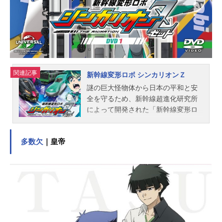
崎裕香クローム髑髏：明坂聡美XANX
US：池田政典白蘭：大山鎬則入江正
一：豊永利行ボンゴレI世：浪川大輔
スタッフ原作：天野明監督：今泉賢
一...
関連記事
新幹線変形ロボ シンカリオンＺ
謎の巨大怪物体から日本の平和と安
全を守るため、新幹線超進化研究所
によって開発された「新幹線変形ロ
ボシンカリオン」。超進化研究所は
新たな敵の襲来に備え、秘密裏に新
多数欠
｜皇帝
型ロボット「シンカリオンＺ」の開
発を進めていた。高い適合率で「シ
ンカリオンＺ」の運転士となった子
供たちは、研究所員たちと力を合わ
せ、再び現れた巨大怪物体を迎え撃
つ！未知なる敵の出現－。そして2人
の少年の出会い－。シンカリオンの
更なる進化が始まる！！！作品名新