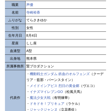
職業
声優
名前
寺崎裕香
ふりがな
てらさきゆか
性別
女性
生年月日
8月4日
星座
しし座
血液型
A型
出身地
熊本県
所属事務所
賢プロダクション
・
機動戦士ガンダム 鉄血のオルフェンズ
（クーデ
リア・藍那・バーンスタイン）
・
メイドインアビス 烈日の黄金郷
（ヴエコ）
・
イナズマイレブンGO
（松風天馬）
代表作
・
魔法少女大戦
（有明煉華）
・
ドキドキ！プリキュア
（ラケル）
・
ジャックジャンヌ
（立花希佐）