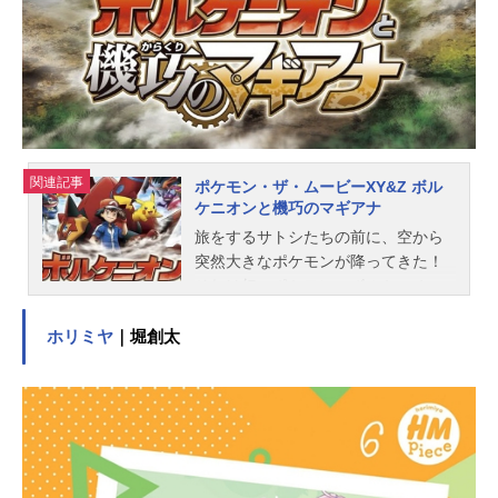
スタッフ原作：ガンホー・オンライ
ン・エンターテイメント監督：亀垣
一シリーズ構成：佐藤大とストーリ
ーライダーズキャラクターデザイ
ン：秋山由樹子モンスターデザイ
ン：岩永悦宜 遠藤正明 桝田浩
史 田中比呂人美術デザイン：天田
関連記事
ポケモン・ザ・ムービーXY&Z ボル
俊貴プロッ...
ケニオンと機巧のマギアナ
旅をするサトシたちの前に、空から
突然大きなポケモンが降ってきた！
それは幻のポケモン・ボルケニオ
ン。人里離れた「ネーベル高原」
で、人間に傷つけられたポケモンた
ホリミヤ
｜堀創太
ちと暮らすボルケニオンは、人間た
ちのことが大嫌い。急いで立ち去ろ
うとするボルケニオンだが、なぜか
サトシまでいっしょに引っ張られて
しまう。ふたりは不思議な鎖で繋が
ってしまったのだ！仕方なくボルケ