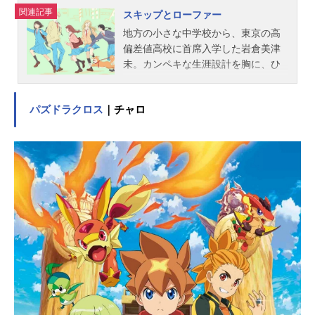
督：野村正...
関連記事
スキップとローファー
地方の小さな中学校から、東京の高
偏差値高校に首席入学した岩倉美津
未。カンペキな生涯設計を胸に、ひ
とり上京してきた田舎の神童は、勉
強はできるけれど距離感が独特でち
パズドラクロス
｜チャロ
ょっとズレてる。だから失敗するこ
ともあるけれど、その天然っぷりに
クラスメイトたちはやわらかに感化
されて、十人十色の個性はいつしか
重なっていく。知り合って、だんだ
んわかって、気づけば互いに通じ合
う。だれもが経験する心のもやも
や、チリチリした気持ち。わかりあ
えるきっかけをくれるのは、かけが
えのない友達。ときどき不協和音ス
レスレ、だけどいつのまにかハッピ
ーなスクールライフ・コメディ！作
品名スキップとローファー放送形態T
Vアニメスケジュール2023年4月4日