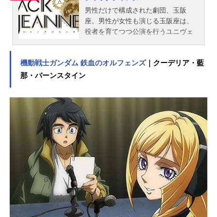
男性だけで構成された劇団、玉阪
座。男性が女性も演じる玉阪座は、
役者を育てつつ公演を行うユニヴェ
－ル歌劇学校も有しており、そのど
ちらが行う公演も、圧倒的に煌びや
機動戦士ガンダム 鉄血のオルフェンズ
｜クーデリア・藍
かな世界が観る人の視線を１秒たり
とも逃さない。ユニヴェール歌劇学
那・バーンスタイン
校では狭き門を突破して入学した才
能ある生徒たちが4つのクラスに分か
れて演劇を学び、ユニヴェール内で
最優のクラスという称号を勝ち取る
ため、競い合っていた。演劇の道を
諦めていた主人公「立花希佐」は、
とある出来事がきっかけで２つの約
束を条件にユニヴェール歌劇学校の
生徒になることを特別に許可され
る。その条件とは、１年の最後にあ
る最終公演で主演になること。そし
て、女性であることを隠し通すこ
と…－自身の夢を叶えるため、所属