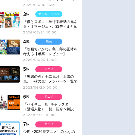
ネタ
2026/08/06 16:30
3
位
マンガ・ラノベ
『僕とロボコ』単行本表紙の元ネ
タ・オマージュ・パロディまとめ
2026/07/21 10:00
4
位
映画
『映画ちいかわ』島二郎の正体を
考える【考察・レビュー】
2026/08/03 12:00
5
位
アニメ
『鬼滅の刃』十二鬼月（上弦の
鬼、下弦の鬼）メンバーを一覧で
紹介＆解説（登場鬼の情報まと
2023/06/20 00:00
め）
6
位
アニメ
『ハイキュー!!』キャラクター
（登場人物）一覧・紹介＆解説
2024/03/11 16:00
7
位
アニメ
今期・2026夏アニメ みんなの