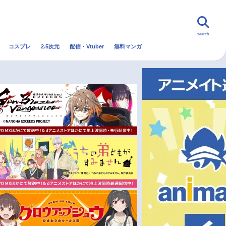
search
コスプレ
2.5次元
配信・Vtuber
無料マンガ
んなの声
グッズ
映画
・Vtuber
トレンド
無料マンガ
秋アニメ
冬アニメ