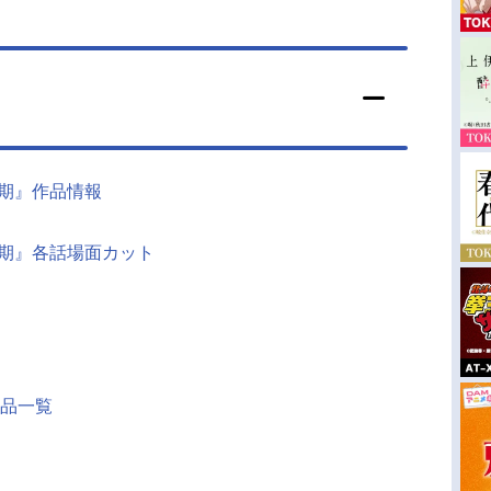
2期』作品情報
2期』各話場面カット
品一覧