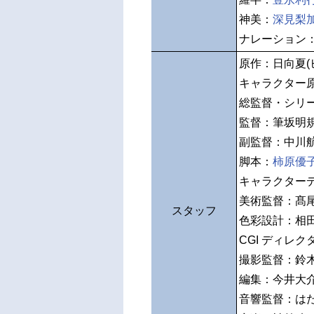
神美：
深見梨
ナレーション
原作：日向夏(
キャラクター
総監督・シリ
監督：筆坂明
副監督：中川
脚本：
柿原優
キャラクター
美術監督：髙尾克
スタッフ
色彩設計：相
CGI ディレ
撮影監督：鈴木麻予
編集：今井大
音響監督：はた