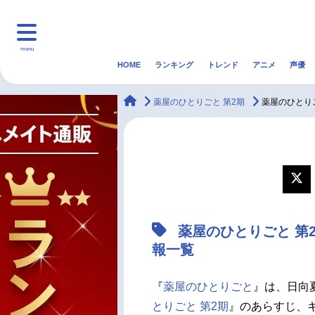
menu
HOME
ランキング
トレンド
アニメ
声優
HOME
ランキング
アニ
animateTimes
薬屋のひとりごと 第2期
薬屋のひとり
マンガ・ラノベ
ゲーム・アプリ
音楽
最新記事一覧
アニメ記事一覧
薬屋のひとりごと 第
声優記事一覧
報一覧
『
薬屋のひとりごと
』は、日向
とりごと 第2期
』のあらすじ、