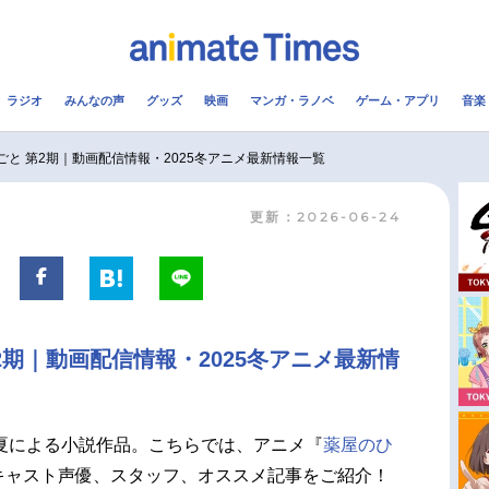
ラジオ
みんなの声
グッズ
映画
マンガ・ラノベ
ゲーム・アプリ
音楽
メ
声優
ラジオ
み
ごと 第2期｜動画配信情報・2025冬アニメ最新情報一覧
更新：2026-06-24
コスプレ
2.5次元
配信
アニメ映画一覧
今期アニメ曜日別一覧
実写化映画一覧
春アニメ
2期｜動画配信情報・2025冬アニメ最新情
男性声優/女性声優一覧
夏アニメ
FOLLOW US
夏による小説作品。こちらでは、アニメ『
薬屋のひ
キャスト声優、スタッフ、オススメ記事をご紹介！