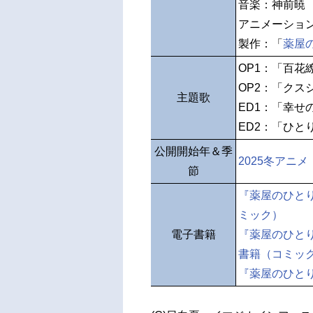
音楽：神前暁 K
アニメーショ
製作：「
薬屋
OP1：「百花
OP2：「クス
主題歌
ED1：「幸せ
ED2：「ひとりご
公開開始年＆季
2025冬アニメ
節
『薬屋のひと
ミック）
電子書籍
『薬屋のひと
書籍（コミッ
『薬屋のひと