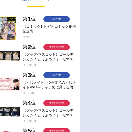
1
第
位
発売中
【コミック】ビビビコミック創刊
記念号
￥935
2
第
位
予約受付中
【グッズ-マスコット】ゴールデ
ンカムイ どうぶつフォーゼマス
コット 4.尾形百之助【再販】
￥1,980
3
第
位
発売中
【くじメイト】今井文也のくじメ
イトVol.4～チャラめに見える幼
馴染、実は一途で独占欲が強いん
￥1,100
です～
4
第
位
予約受付中
【グッズ-マスコット】ゴールデ
ンカムイ どうぶつフォーゼマス
コット 5.月島軍曹【再販】
￥1,980
5
第
位
予約受付中