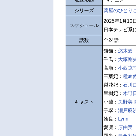
シリーズ
薬屋のひとり
2025年1月1
スケジュール
日本テレビ系
話数
全24話
猫猫：
悠木碧
壬氏：
大塚剛
高順：
小西克
玉葉妃：
種﨑
梨花妃：
石川
里樹妃：
木野
キャスト
小蘭：
久野美
子翠：
瀬戸麻
姶良：
Lynn
愛凛：
原由実
羅半：
豊永利