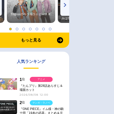
Trignalのキラキラ☆ビートＲ
森久保祥太郎×浪川大輔 つま
みは塩だけ
もっと見る
人気ランキング
1
位
アニメ
『たんプリ』第28話あらすじ＆
場面カット
2026/08/08 12:00
2
位
マンガ・ラノベ
『ONE PIECE』イム様・神の騎
士団「19本の武器」まとめ＆元