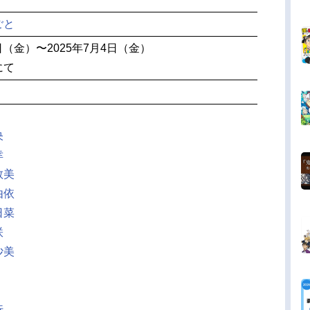
ごと
0日（金）〜2025年7月4日（金）
にて
央
幸
敦美
由依
日菜
咲
沙美
行