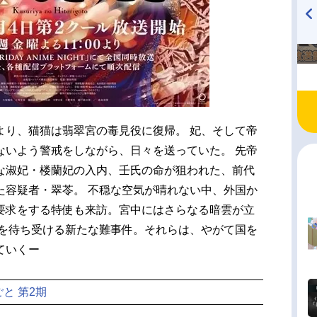
TVアニメ『戦隊大失格』
ハイキュー!! 烏野高校放送部!
radio 大直会 2nd season
より、猫猫は翡翠宮の毒見役に復帰。 妃、そして帝
ないよう警戒をしながら、日々を送っていた。 先帝
な淑妃・楼蘭妃の入内、壬氏の命が狙われた、前代
た容疑者・翠苓。 不穏な空気が晴れない中、外国か
要求をする特使も来訪。宮中にはさらなる暗雲が立
氏を待ち受ける新たな難事件。それらは、やがて国を
ていくー
と 第2期