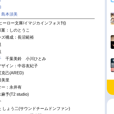
加
：
島本須美
ヒーロー文庫/イマジカインフォス刊)
原案：しのとうこ
ーズ構成：長沼範裕
規
航
子
千葉美鈴 小川ひとみ
デザイン：中谷友紀子
己(ARED)
田美里
クター：永井有
(T2 studio)
介
 しょう二(サウンドチームドンファン)