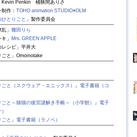
evin Penkin 桶狭間ありさ
ン制作：
TOHO animation STUDIO
×
OLM
のひとりごと
」製作委員会
繚乱」
幾田りら
シキ」
Mrs. GREEN APPLE
のレシピ」平井大
と」Omoinotake
りごと（スクウェア・エニックス）』電子書籍（コ
りごと～猫猫の後宮謎解き手帳～（小学館）』電子
ク）
りごと』電子書籍（ラノベ）