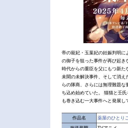
帝の寵妃・玉葉妃の妊娠判明に
の御子を狙った事件が再び起き
時代からの重臣を父にもつ新た
未聞の未解決事件、そして消え
らの隊商、さらには無理難題な
ち込め始めていた。 猫猫と壬
も巻き込む一大事件へと発展し
作品名
薬屋のひとりご
放送形態
TVアニメ