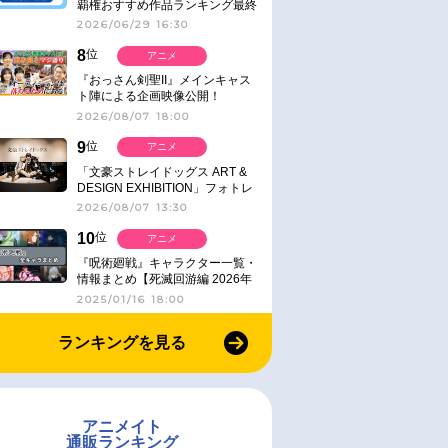
覇権おすすめ作品ランキング最終
結果発表！
2026/06/29 16:30
8
位
アニメ
『おっさん剣聖II』メインキャス
ト陣による企画映像公開！
2026/08/07 18:00
9
位
アニメ
「文豪ストレイドッグス ART &
DESIGN EXHIBITION」フォトレ
ポート
2026/08/07 13:30
10
位
アニメ
『呪術廻戦』キャラクター一覧・
情報まとめ【死滅回游編 2026年
1月放送】
2025/01/16 18:00
ランキングを見る
アニメイト
通販ランキング